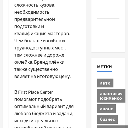
Разное
сложность кузова,
необходимость
Спорт
предварительной
Шоу-
подготовки и
бизнес
квалификация мастеров.
Чем больше изгибов и
Экономика
труднодоступных мест,
тем сложнее и дороже
оклейка. Бренд плёнки
МЕТКИ
также существенно
влияет на итоговую цену.
авто
В First Place Center
анастасия
юхименко
помогают подобрать
оптимальный вариант для
анонс
любого бюджета и задачи,
бизнес
исходя из реальных
потребностей владельца