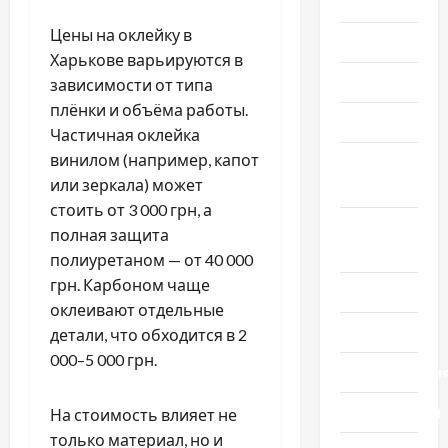
Здоровье
Цены на оклейку в
Красота
Харькове варьируются в
Мода
зависимости от типа
плёнки и объёма работы.
Наука
Частичная оклейка
винилом (например, капот
Новости
или зеркала) может
мира
стоить от 3 000 грн, а
Новости
полная защита
Украины
полиуретаном — от 40 000
грн. Карбоном чаще
Общество
оклеивают отдельные
Политика
детали, что обходится в 2
000–5 000 грн.
Происшестви
Путешествия
На стоимость влияет не
только материал, но и