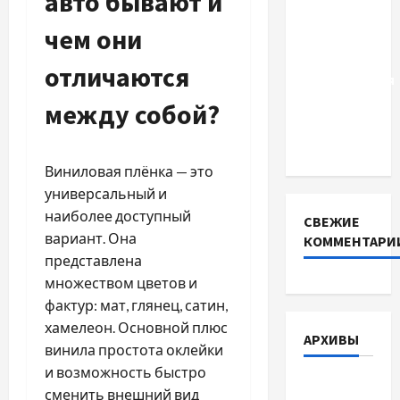
авто бывают и
чем
чем они
отличаются
способы
отличаются
расторжения
брака и
между собой?
какой
выбрать
Виниловая плёнка — это
универсальный и
наиболее доступный
СВЕЖИЕ
вариант. Она
КОММЕНТАРИ
представлена
множеством цветов и
фактур: мат, глянец, сатин,
хамелеон. Основной плюс
АРХИВЫ
винила простота оклейки
и возможность быстро
Август
сменить внешний вид