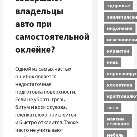
здоровье
владельцы
землетрясен
авто при
индонезия
самостоятельной
исчезновени
оклейке?
карантин
киев
Одной из самых частых
коронавиру
ошибок является
недостаточная
косметика
подготовка поверхности.
криптовалю
Если не убрать грязь,
битум и воск с кузова,
лето
плёнка плохо приклеится
максим
и быстро отклеится. Также
степанов
часто не учитывают
мебель