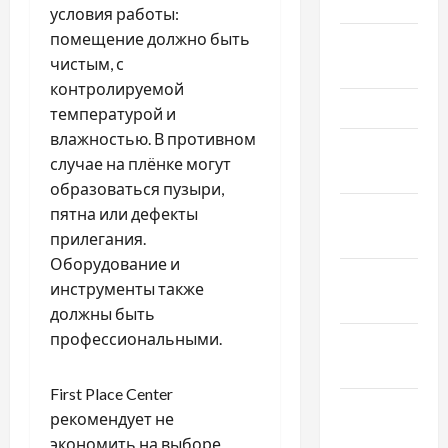
Май 2019
условия работы:
помещение должно быть
Апрель
чистым, с
2019
контролируемой
Март 2019
температурой и
влажностью. В противном
Февраль
случае на плёнке могут
2019
образоваться пузыри,
Декабрь
пятна или дефекты
2018
прилегания.
Оборудование и
Ноябрь
инструменты также
2018
должны быть
профессиональными.
Октябрь
2018
First Place Center
Сентябрь
рекомендует не
2018
экономить на выборе