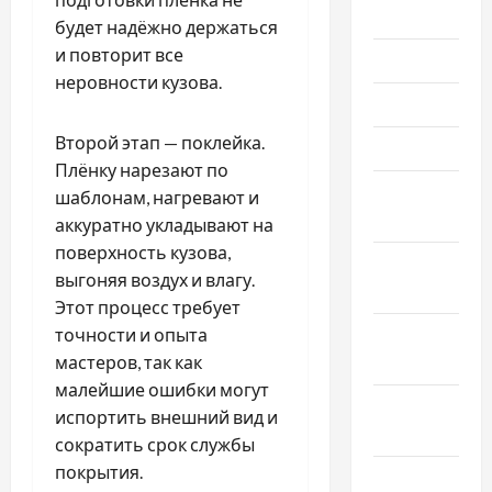
Июль 2022
будет надёжно держаться
и повторит все
Июнь 2022
неровности кузова.
Май 2022
Второй этап — поклейка.
Март 2022
Плёнку нарезают по
Февраль
шаблонам, нагревают и
2022
аккуратно укладывают на
поверхность кузова,
Январь
выгоняя воздух и влагу.
2022
Этот процесс требует
Декабрь
точности и опыта
2021
мастеров, так как
малейшие ошибки могут
Ноябрь
испортить внешний вид и
2021
сократить срок службы
покрытия.
Октябрь