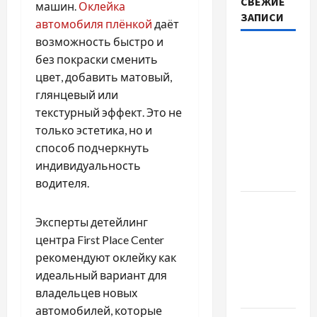
СВЕЖИЕ
машин.
Оклейка
ЗАПИСИ
автомобиля плёнкой
даёт
возможность быстро и
Автосервис
без покраски сменить
СТО
цвет, добавить матовый,
Skoda в
глянцевый или
Молдове:
текстурный эффект. Это не
с какими
только эстетика, но и
проблемами
способ подчеркнуть
чаще
индивидуальность
обращаются
водителя.
Наскільки
Эксперты детейлинг
важливо
центра First Place Center
купити
рекомендуют оклейку как
якісне
идеальный вариант для
насіння
владельцев новых
базиліку
автомобилей, которые