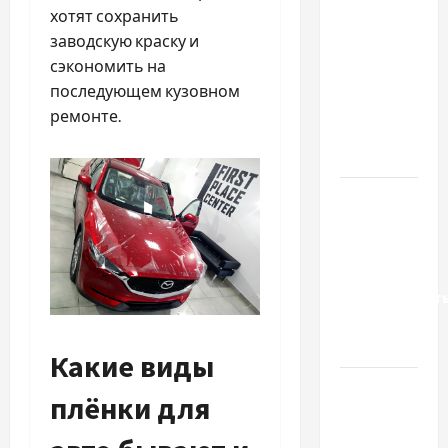
Чому
хотят сохранить
важливо
заводскую краску и
вибрати
сэкономить на
якісні
последующем кузовном
запчастини
ремонте.
до
тракторів
Украинский
нотариус
во
Вроцлаве:
доверенност
для
Украины
Какие виды
Два пути
плёнки для
к одному
результату: