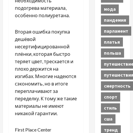
необходимость
подогрева материала,
мода
особенно полиуретана.
пандемия
парламент
Вторая ошибка покупка
дешёвой
платья
несертифицированной
польша
плёнки, которая быстро
теряет цвет, трескается и
путешестви
плохо держится на
путешестви
изгибах. Многие надеются
сэкономить, но в итоге
смертность
переплачивают за
спорт
переделку. К тому же такие
материалы не имеют
стиль
никакой гарантии.
сша
тренд
First Place Center