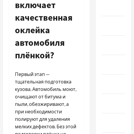
включает
Февраль
2023
качественная
Январь
оклейка
2023
автомобиля
Декабрь
2022
плёнкой?
Ноябрь
2022
Первый этап —
Октябрь
тщательная подготовка
2022
кузова. Автомобиль моют,
очищают от битума и
Сентябрь
пыли, обезжиривают, а
2022
при необходимости
Август
полируют для удаления
2022
мелких дефектов. Без этой
подготовки плёнка не