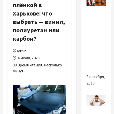
плёнкой в
Шоу-
Харькове: что
бизнес
выбрать — винил,
Скорсезе
полиуретан или
снимет
карбон?
мини-
сериал о
admin
жизни
4 июля, 2025
Майка
Тайсона
38 Время чтения: несколько
минут
3 октября,
2018
Здоровье