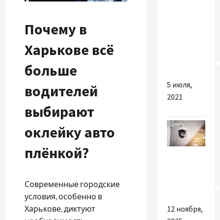
Существует
Почему в
ли на
самом
Харькове всё
деле
метеозависим
больше
5 июля,
водителей
2021
выбирают
оклейку авто
плёнкой?
Разное
установка
Современные городские
видеонаблюд
условия, особенно в
12 ноября,
Харькове, диктуют