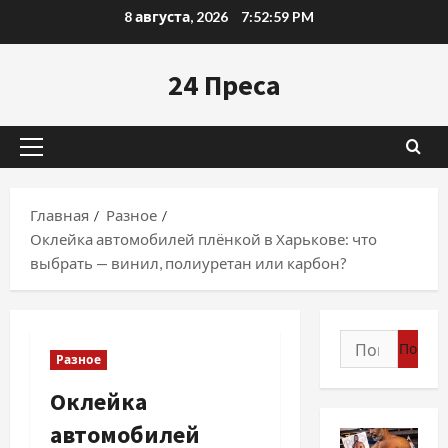
Перейти
8 августа, 2026
7:53:00 PM
к
содержимому
24 Преса
Основное
меню
Главная
Разное
Оклейка автомобилей плёнкой в Харькове: что
выбрать — винил, полиуретан или карбон?
Найти:
Разное
Оклейка
автомобилей