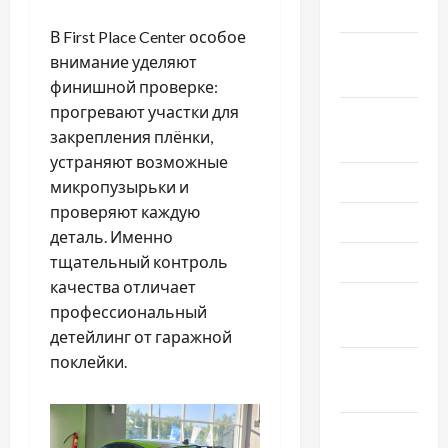
2021
В First Place Center особое
Сентябрь
внимание уделяют
2021
финишной проверке:
прогревают участки для
Август
закрепления плёнки,
2021
устраняют возможные
Июль 2021
микропузырьки и
проверяют каждую
Июнь 2021
деталь. Именно
Май 2021
тщательный контроль
качества отличает
Апрель
профессиональный
2021
детейлинг от гаражной
поклейки.
Февраль
2021
Январь