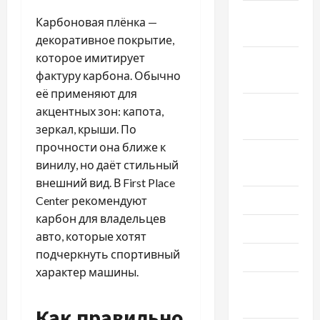
Ноябрь
Карбоновая плёнка —
2025
декоративное покрытие,
которое имитирует
Октябрь
фактуру карбона. Обычно
2025
её применяют для
Сентябрь
акцентных зон: капота,
2025
зеркал, крыши. По
прочности она ближе к
Август
винилу, но даёт стильный
2025
внешний вид. В First Place
Июль 2025
Center рекомендуют
карбон для владельцев
Июнь 2025
авто, которые хотят
подчеркнуть спортивный
Май 2025
характер машины.
Апрель
2025
Как правильно