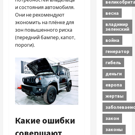
великобрит
и состояния автомобиля.
весна
Они не рекомендуют
экономить на плёнке для
владимир
зеленский
зон повышенного риска
(передний бампер, капот,
война
пороги).
генератор
гибель
деньги
европа
жертвы
заболеваем
Какие ошибки
закон
законы
совершают