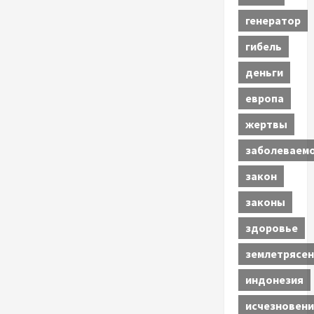
генератор
гибель
деньги
европа
жертвы
заболеваем
закон
законы
здоровье
землетрясен
индонезия
исчезновени