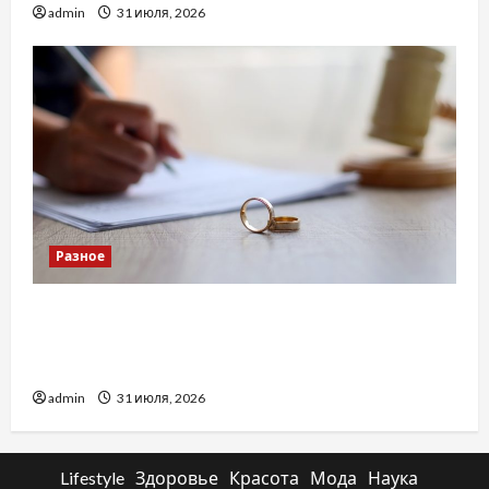
admin
31 июля, 2026
Разное
Два пути к одному результату: чем
отличаются способы расторжения брака и
какой выбрать
admin
31 июля, 2026
Lifestyle
Здоровье
Красота
Мода
Наука