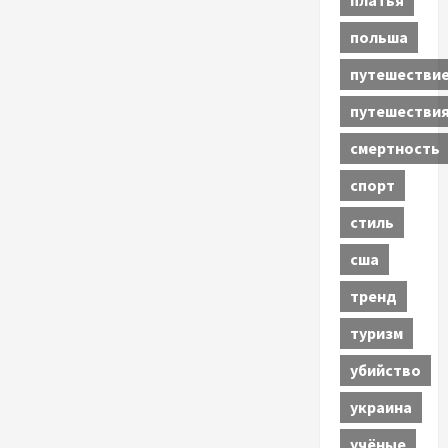
платья
польша
путешестви
путешестви
смертность
спорт
стиль
сша
тренд
туризм
убийство
украина
учёные