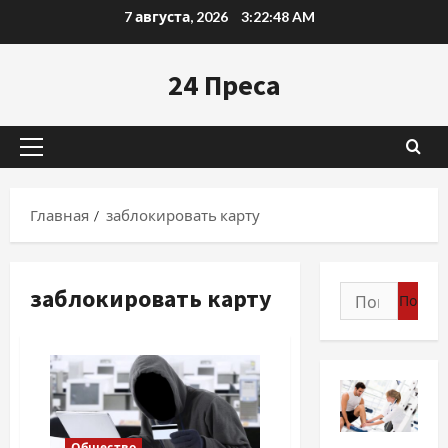
Перейти
7 августа, 2026
3:22:49 AM
к
содержимому
24 Преса
Основное
меню
Главная
заблокировать карту
заблокировать карту
Найти:
Разное
Общество