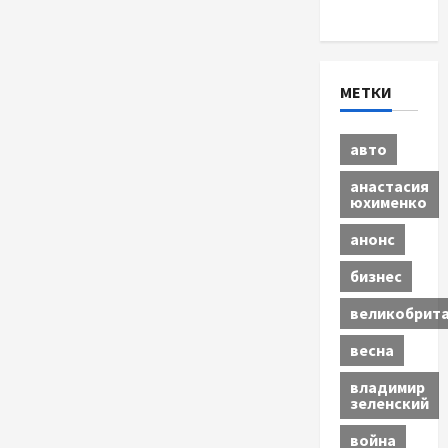
Экономика
МЕТКИ
авто
анастасия
юхименко
анонс
бизнес
великобрит
весна
владимир
зеленский
война