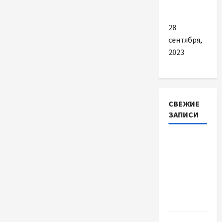
дітьми
28
сентября,
2023
СВЕЖИЕ
ЗАПИСИ
Наскільки
важливо
купити
якісне
насіння
базиліку
Чому