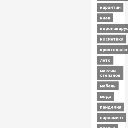
карантин
киев
коронавиру
косметика
криптовалю
лето
максим
степанов
мебель
мода
пандемия
парламент