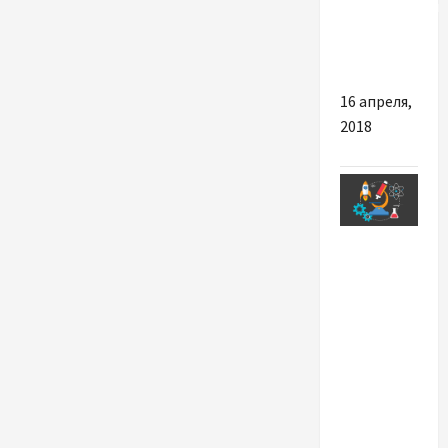
тропический
циклон
«Сероя»
16 апреля,
2018
Разное
Плюси
відтворення
простих
наукових
дослідів
вдома
разом з