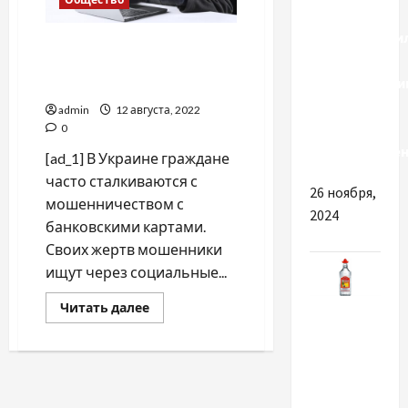
Кардиореабил
Мошенничество через
Этапы и
соцсети: как работают
Рекомендаци
старые и новые схемы
для
admin
12 августа, 2022
Быстрого
0
Восстановле
[ad_1] В Украине граждане
часто сталкиваются с
26 ноября,
мошенничеством с
2024
банковскими картами.
Своих жертв мошенники
ищут через социальные...
Разное
Прочитать
Читать далее
больше
о
Мошенничество
ТОП-10
через
вариантов
соцсети:
как
текилы
работают