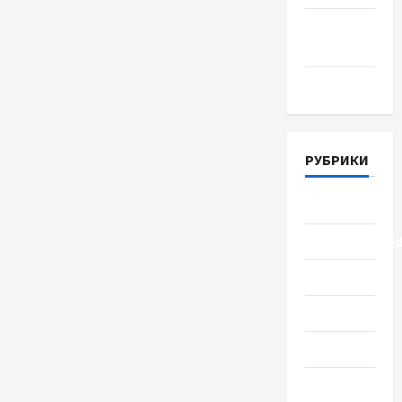
Апрель
2018
Март 2018
РУБРИКИ
Lifestyle
Uncategorize
Здоровье
Красота
Мода
Наука