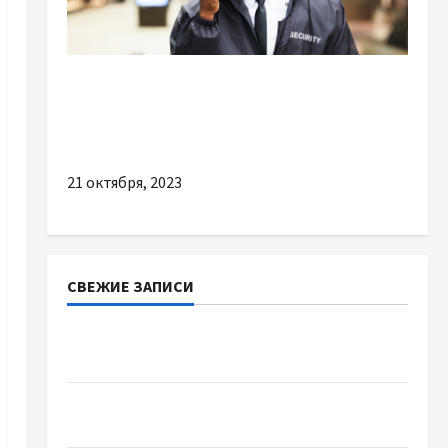
Разное
Цікаві та важливі причини замовити охорону
офісів і складів
21 октября, 2023
СВЕЖИЕ ЗАПИСИ
Наскільки важливо купити якісне насіння
базиліку
Чому важливо вибрати якісні запчастини до
тракторів