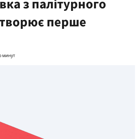
ка з палітурного
створює перше
о минут