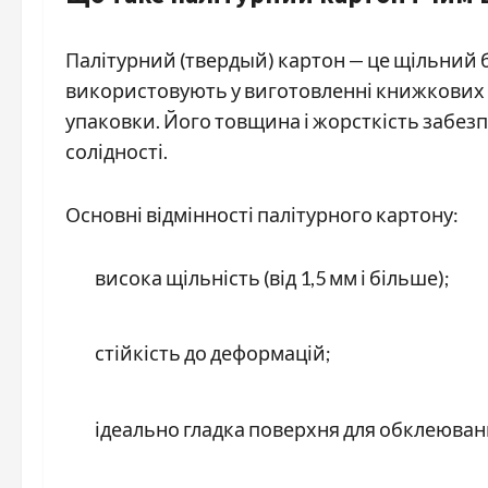
Палітурний (твердый) картон — це щільний
використовують у виготовленні книжкових о
упаковки. Його товщина і жорсткість забезпе
солідності.
Основні відмінності палітурного картону:
висока щільність (від 1,5 мм і більше);
стійкість до деформацій;
ідеально гладка поверхня для обклеюва