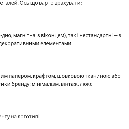
еталей. Ось що варто врахувати:
о, магнітна, з віконцем), так і нестандартні — з
 декоративними елементами.
ким папером, крафтом, шовковою тканиною або
ики бренду: мінімалізм, вінтаж, люкс.
енту на логотипі.