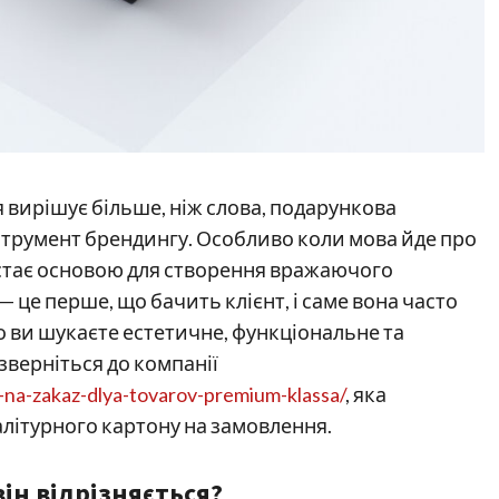
ія вирішує більше, ніж слова, подарункова
струмент брендингу. Особливо коли мова йде про
 стає основою для створення вражаючого
 це перше, що бачить клієнт, і саме вона часто
о ви шукаєте естетичне, функціональне та
зверніться до компанії
na-zakaz-dlya-tovarov-premium-klassa/
, яка
алітурного картону на замовлення.
він відрізняється?