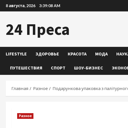
Перейти
8 августа, 2026
3:39:09 AM
к
содержимому
24 Преса
LIFESTYLE
ЗДОРОВЬЕ
КРАСОТА
МОДА
НАУК
ПУТЕШЕСТВИЯ
СПОРТ
ШОУ-БИЗНЕС
ЭКОНО
Главная
Разное
Подарункова упаковка з палітурног
Разное