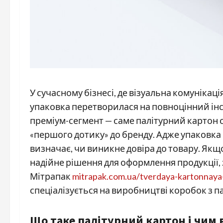
У сучасному бізнесі, де візуальна комунікац
упаковка перетворилася на повноцінний ін
преміум-сегмент — саме палітурний картон
«першого дотику» до бренду. Адже упаковка —
визначає, чи виникне довіра до товару. Якщ
надійне рішення для оформлення продукції, 
Мітрапак
mitrapak.com.ua/tverdaya-kartonnaya-
спеціалізується на виробництві коробок з п
Що таке палітурний картон і чим 