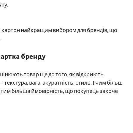
уку.
й картон найкращим вибором для брендів, що
.
картка бренду
цінюють товар ще до того, як відкриють
текстура, вага, акуратність, стиль. І чим більш
тим більша ймовірність, що покупець захоче