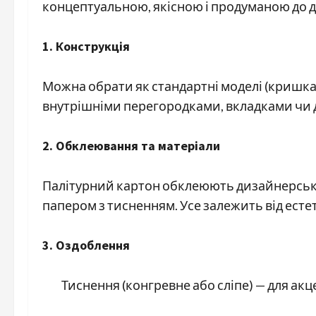
концептуальною, якісною і продуманою до д
1. Конструкція
Можна обрати як стандартні моделі (кришка-дн
внутрішніми перегородками, вкладками чи
2. Обклеювання та матеріали
Палітурний картон обклеюють дизайнерсь
папером з тисненням. Усе залежить від естет
3. Оздоблення
Тиснення (конгревне або сліпе) — для акц