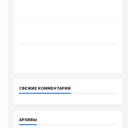
Украинский нотариус во Вроцлаве:
доверенность для Украины
Два пути к одному результату: чем
отличаются способы расторжения брака и
какой выбрать
Тягові літій-залізо-фосфатні акумуляторні
батареї зі SMART BMS INVERTER для
інверторів DEYE
СВЕЖИЕ КОММЕНТАРИИ
АРХИВЫ