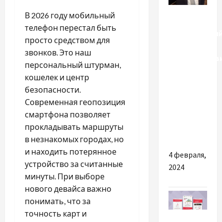
Разное
В 2026 году мобильный
телефон перестал быть
Красовицьки
просто средством для
Олександр
звонков. Это наш
Олександров
персональный штурман,
—
кошелек и центр
потрапив
безопасности.
до топ
Современная геопозиция
юристів
смартфона позволяет
Києва та
прокладывать маршруты
області
в незнакомых городах, но
и находить потерянное
4 февраля,
устройство за считанные
2024
минуты. При выборе
нового девайса важно
понимать, что за
точность карт и
Разное