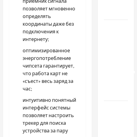
приемник сигнала
для
позволяет мгновенно
Украины
определять
координаты даже без
Два пути
подключения к
к одному
интернету;
результату:
чем
оптимизированное
отличаются
энергопотребление
способы
чипсета гарантирует,
расторжения
что работа карт не
брака и
«съест» весь заряд за
какой
час;
выбрать
интуитивно понятный
Тягові
интерфейс системы
літій-
позволяет настроить
залізо-
трекер для поиска
фосфатні
устройства за пару