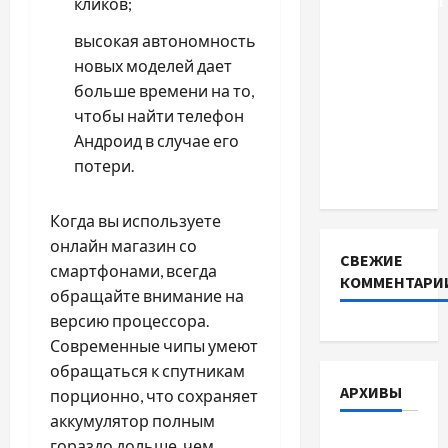
акумуляторні
кликов;
батареї зі
высокая автономность
SMART
новых моделей дает
BMS
больше времени на то,
INVERTER
чтобы найти телефон
для
Андроид в случае его
інверторів
потери.
DEYE
Когда вы используете
онлайн магазин со
СВЕЖИЕ
смартфонами, всегда
КОММЕНТАРИ
обращайте внимание на
версию процессора.
Современные чипы умеют
обращаться к спутникам
АРХИВЫ
порционно, что сохраняет
аккумулятор полным
Август
гораздо дольше, чем