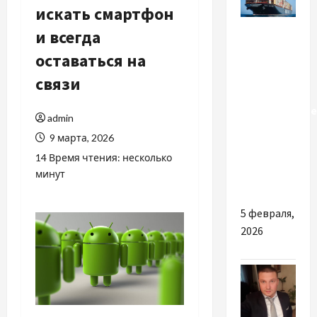
искать смартфон
Разное
и всегда
оставаться на
Почему
стоит
связи
пройти
качественное
admin
обучение
9 марта, 2026
на
14 Время чтения: несколько
оператора
минут
ГМССБ
5 февраля,
2026