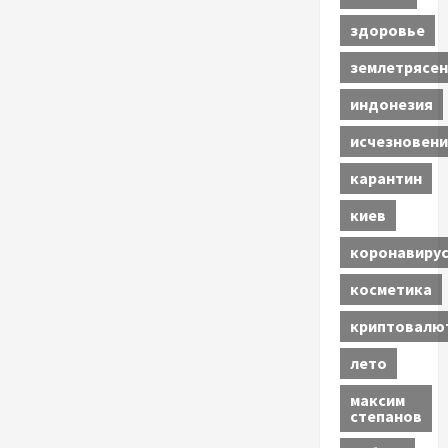
здоровье
землетрясен
индонезия
исчезновени
карантин
киев
коронавиру
косметика
криптовалю
лето
максим
степанов