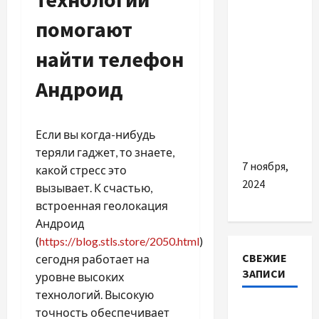
помогают
Главные
причины
найти телефон
заказать
гортензии
Андроид
с
доставкой
в Киеве
Если вы когда-нибудь
теряли гаджет, то знаете,
7 ноября,
какой стресс это
2024
вызывает. К счастью,
встроенная геолокация
Андроид
(
https://blog.stls.store/2050.html
)
СВЕЖИЕ
сегодня работает на
ЗАПИСИ
уровне высоких
технологий. Высокую
Наскільки
точность обеспечивает