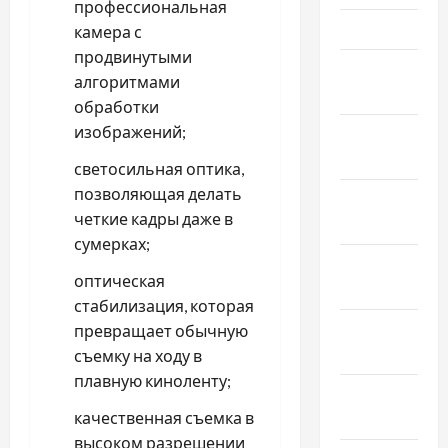
профессиональная
Март 2025
камера с
продвинутыми
Февраль
алгоритмами
2025
обработки
изображений;
Январь
2025
светосильная оптика,
позволяющая делать
Декабрь
четкие кадры даже в
2024
сумерках;
Ноябрь
оптическая
2024
стабилизация, которая
Октябрь
превращает обычную
2024
съемку на ходу в
плавную киноленту;
Сентябрь
качественная съемка в
2024
высоком разрешении