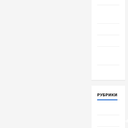
Август
2018
Июль 2018
Июнь 2018
Апрель
2018
Март 2018
РУБРИКИ
Lifestyle
Uncategorize