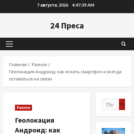
Перейти
7 августа, 2026
4:47:40 AM
к
содержимому
24 Преса
Основное
меню
Главная
Разное
Геолокация Андроид: как искать смартфон и всегда
оставаться на связи
Найти:
Разное
Геолокация
Андроид: как