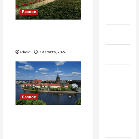
Май 2020
Разное
Март 2020
Чому важливо вибрати
Февраль
якісні запчастини до
2020
тракторів
Декабрь
admin
1 августа, 2026
2019
Ноябрь
2019
Сентябрь
Разное
2019
Август
Украинский нотариус во
2019
Вроцлаве:
доверенность для
Июнь 2019
Украины