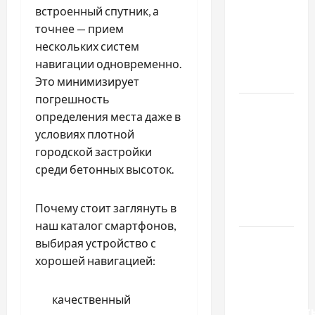
важливо
встроенный спутник, а
купити
точнее — прием
якісне
нескольких систем
насіння
навигации одновременно.
базиліку
Это минимизирует
погрешность
Чому
определения места даже в
важливо
условиях плотной
вибрати
городской застройки
якісні
среди бетонных высоток.
запчастини
до
Почему стоит заглянуть в
тракторів
наш каталог смартфонов,
Украинский
выбирая устройство с
нотариус
хорошей навигацией:
во
Вроцлаве:
качественный
доверенност