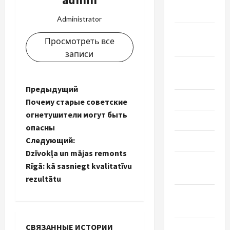
2021
Administrator
Сентябрь
Просмотреть все
2021
записи
Август
2021
Н
Предыдущий
Июль 2021
Почему старые советские
а
огнетушители могут быть
Июнь 2021
опасны
в
Следующий:
Май 2021
и
Dzīvokļa un mājas remonts
Апрель
Rīgā: kā sasniegt kvalitatīvu
2021
г
rezultātu
Февраль
а
2021
ц
СВЯЗАННЫЕ ИСТОРИИ
Январь