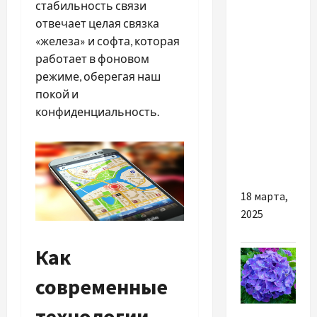
стабильность связи
Как
отвечает целая связка
создать
«железа» и софта, которая
сайт,
работает в фоновом
который
режиме, оберегая наш
приносит
покой и
прибыль:
конфиденциальность.
секреты
от студии
WebMan
18 марта,
2025
Как
современные
технологии
Разное