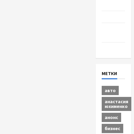
Разное
Спорт
Шоу-
бизнес
Экономика
МЕТКИ
авто
анастасия
юхименко
анонс
бизнес