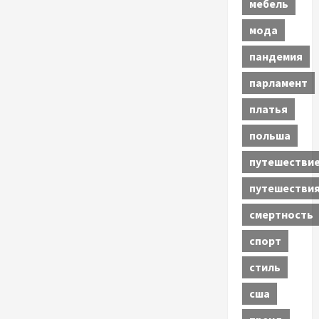
мебель
мода
пандемия
парламент
платья
польша
путешестви
путешестви
смертность
спорт
стиль
сша