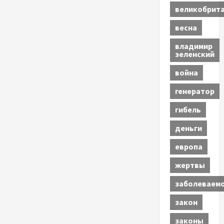
великобрит
весна
владимир
зеленский
война
генератор
гибель
деньги
европа
жертвы
заболеваем
закон
законы