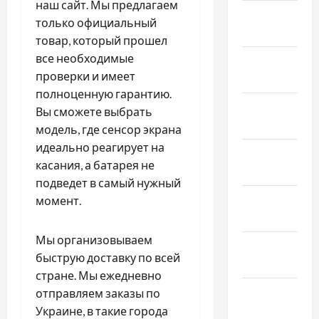
наш сайт. Мы предлагаем
Февраль
только официальный
2023
товар, который прошел
все необходимые
Январь
проверки и имеет
2023
полноценную гарантию.
Декабрь
Вы сможете выбрать
2022
модель, где сенсор экрана
идеально реагирует на
Ноябрь
касания, а батарея не
2022
подведет в самый нужный
Октябрь
момент.
2022
Мы организовываем
Сентябрь
быструю доставку по всей
2022
стране. Мы ежедневно
Август
отправляем заказы по
2022
Украине, в такие города