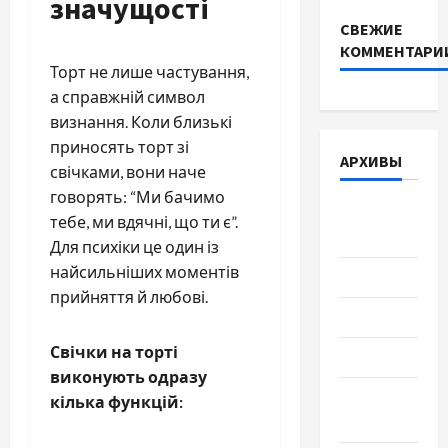
значущості
СВЕЖИЕ
КОММЕНТАРИ
Торт не лише частування,
а справжній символ
визнання. Коли близькі
приносять торт зі
АРХИВЫ
свічками, вони наче
говорять: “Ми бачимо
Август
тебе, ми вдячні, що ти є”.
2026
Для психіки це один із
найсильніших моментів
Июль 2026
прийняття й любові.
Июнь 2026
Свічки на торті
Май 2026
виконують одразу
Апрель
кілька функцій:
2026