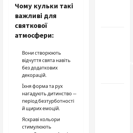
Чому кульки такі
запчастини
до
важливі для
тракторів
святкової
Украинский
атмосфери:
нотариус
во
Вони створюють
Вроцлаве:
відчуття свята навіть
доверенност
без додаткових
для
декорацій.
Украины
Їхня форма та рух
Два пути
нагадують дитинство —
к одному
період безтурботності
результату:
й щирих емоцій.
чем
отличаются
Яскраві кольори
способы
стимулюють