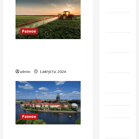
2018
Ноябрь
2018
Разное
Октябрь
2018
Чому важливо вибрати
якісні запчастини до
Сентябрь
тракторів
2018
admin
1 августа, 2026
Август
2018
Июль 2018
Июнь 2018
Разное
Апрель
2018
Украинский нотариус во