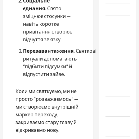
Соціальне
єднання.
Свято
Март 2024
зміцнює стосунки —
Февраль
навіть коротке
2024
привітання створює
відчуття зв’язку.
Январь
2024
Перезавантаження.
Святкові
ритуали допомагають
Декабрь
“підбити підсумки” й
2023
відпустити зайве.
Ноябрь
2023
Коли ми святкуємо, ми не
просто “розважаємось” —
Октябрь
ми створюємо внутрішній
2023
маркер переходу,
закриваємо стару главу й
Сентябрь
відкриваємо нову.
2023