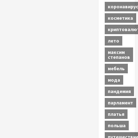
коронавиру
косметика
криптовалю
лето
максим
степанов
мебель
мода
пандемия
парламент
платья
польша
путешестви