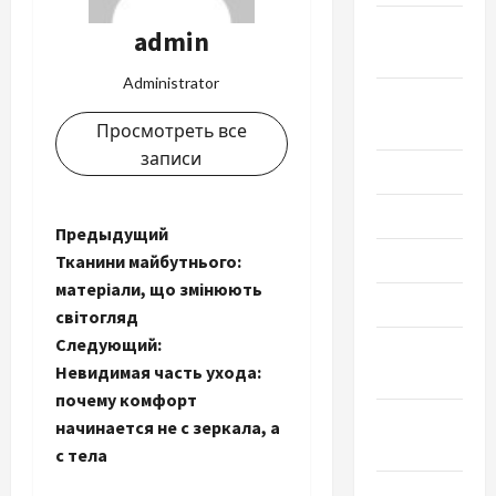
Сентябрь
admin
2020
Administrator
Август
2020
Просмотреть все
записи
Июль 2020
Июнь 2020
Н
Предыдущий
Май 2020
Тканини майбутнього:
а
матеріали, що змінюють
Март 2020
світогляд
в
Следующий:
Февраль
и
Невидимая часть ухода:
2020
почему комфорт
г
Декабрь
начинается не с зеркала, а
2019
с тела
а
Ноябрь