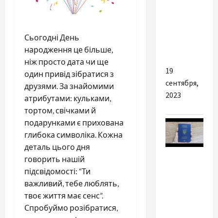
впливає
на
показник
Сьогодні День
МНО?
народження це більше,
ніж просто дата чи ще
19
один привід зібратися з
сентября,
друзями. За знайомими
2023
атрибутами: кульками,
тортом, свічками й
подарунками є прихована
глибока символіка. Кожна
деталь цього дня
Разное
говорить нашій
підсвідомості: “Ти
Чем
важливий, тебе люблять,
полезна
твоє життя має сенс”.
грамотная
Спробуймо розібратися,
помощь в