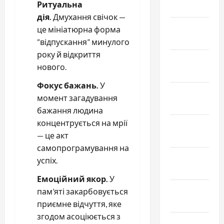
Ритуальна
Март 2026
дія.
Дмухання свічок —
Февраль
це мініатюрна форма
2026
“відпускання” минулого
року й відкриття
Январь
нового.
2026
Фокус бажань.
У
Декабрь
момент загадування
2025
бажання людина
концентрується на мрії
Ноябрь
— це акт
2025
самопрограмування на
Октябрь
успіх.
2025
Емоційний якор.
У
Сентябрь
пам’яті закарбовується
2025
приємне відчуття, яке
згодом асоціюється з
Август