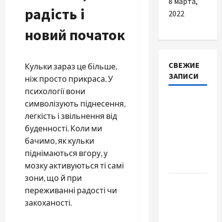
8 марта,
радість і
2022
новий початок
СВЕЖИЕ
Кульки зараз це більше,
ЗАПИСИ
ніж просто прикраса. У
психології вони
Наскільки
символізують піднесення,
важливо
легкість і звільнення від
купити
буденності. Коли ми
якісне
бачимо, як кульки
насіння
піднімаються вгору, у
базиліку
мозку активуються ті самі
зони, що й при
Чому
переживанні радості чи
важливо
закоханості.
вибрати
якісні