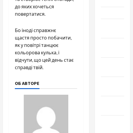
Июнь 2021
до яких хочеться
Май 2021
повертатися.
Апрель
Бо іноді справжнє
2021
щастя просто побачити,
Февраль
як у повітрі танцює
2021
кольорова кулька, і
відчути, що цей день стає
Январь
справді твій.
2021
Декабрь
ОБ АВТОРЕ
2020
Ноябрь
2020
Октябрь
2020