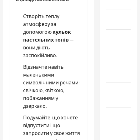
2022
Октябрь
Створіть теплу
2022
атмосферу за
допомогою
кульок
Сентябрь
пастельних тонів
—
2022
вони діють
заспокійливо.
Август
2022
Відзначте навіть
маленькими
Июль 2022
символічними речами:
Июнь 2022
свічкою, квіткою,
побажанням у
Май 2022
дзеркало.
Март 2022
Подумайте, що хочете
відпустити і що
Февраль
запросити у своє життя
2022