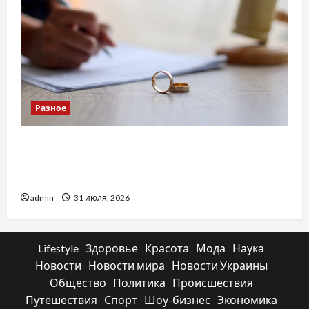
Разное
Два пути к одному результату: чем
отличаются способы расторжения брака и
какой выбрать
admin
31 июля, 2026
Lifestyle
Здоровье
Красота
Мода
Наука
Новости
Новости мира
Новости Украины
Общество
Политика
Происшествия
Путешествия
Спорт
Шоу-бизнес
Экономика