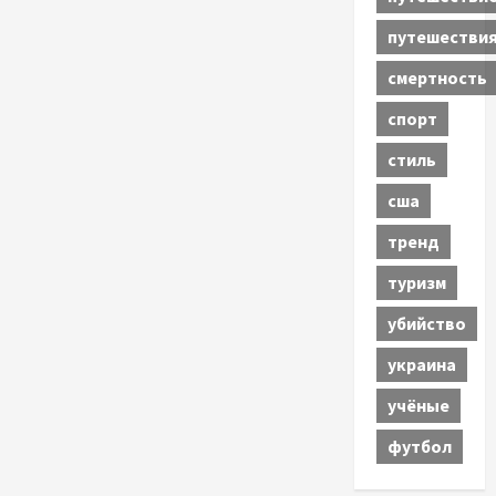
путешестви
смертность
спорт
стиль
сша
тренд
туризм
убийство
украина
учёные
футбол