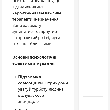
Психологи вважають, що
відзначення дня
Ноябрь
народження має важливе
2024
терапевтичне значення.
Октябрь
Воно дає змогу
2024
зупинитися, озирнутися
на прожитий рік і відчути
Сентябрь
зв’язок із близькими.
2024
Август
Основні психологічні
2024
ефекти святкування:
Июль 2024
Підтримка
Июнь 2024
самооцінки.
Отримуючи
увагу й турботу, людина
Май 2024
відчуває себе
значущою.
Апрель
2024