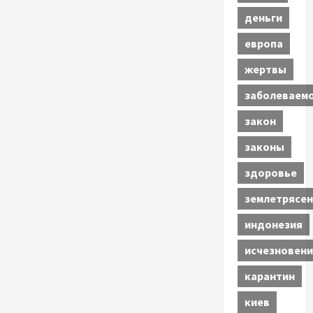
деньги
европа
жертвы
заболеваем
закон
законы
здоровье
землетрясен
индонезия
исчезновени
карантин
киев