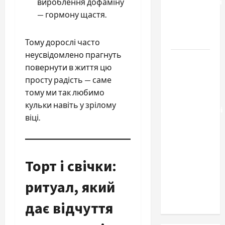
расторжения
вироблення дофаміну
брака и
— гормону щастя.
какой
выбрать
Тому дорослі часто
неусвідомлено прагнуть
Тягові
повернути в життя цю
літій-
просту радість — саме
залізо-
тому ми так любимо
фосфатні
кульки навіть у зрілому
акумуляторні
віці.
батареї зі
SMART
BMS
INVERTER
Торт і свічки:
для
ритуал, який
інверторів
DEYE
дає відчуття