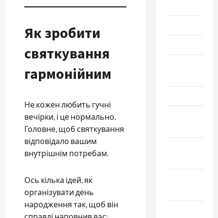
Июль 2023
Июнь 2023
Як зробити
Май 2023
святкування
Апрель
гармонійним
2023
Март 2023
Не кожен любить гучні
Февраль
вечірки, і це нормально.
2023
Головне, щоб святкування
відповідало вашим
Январь
внутрішнім потребам.
2023
Декабрь
Ось кілька ідей, як
2022
організувати день
народження так, щоб він
Ноябрь
справді наповнив вас: