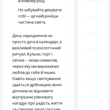
в новому році.
Январь
Не забувайте дякувати
2022
собі — це найцінніша
Декабрь
частина свята.
2021
День народження не
Ноябрь
просто дата в календарі, а
2021
важливий психологічний
Октябрь
ритуал. Кульки, торт і
2021
свічки — мова символів,
через яку ми виражаємо
Сентябрь
любов до себе й інших.
2021
Навіть якщо святкування
здається дрібницею, воно
Август
допомагає відновити
2021
внутрішню рівновагу,
Июль 2021
нагадує про радість життя
та створює теплі спогади,