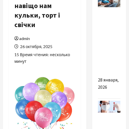
навіщо нам
Разное
кульки, торт і
свічки
Від чого
залежить
вартість
admin
страховки
26 октября, 2025
на авто
15 Время чтения: несколько
та як
минут
заощадити?
28 января,
2026
Разное
Що