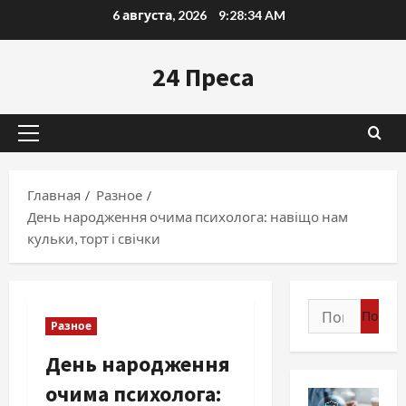
Перейти
6 августа, 2026
9:28:35 AM
к
содержимому
24 Преса
Основное
меню
Главная
Разное
День народження очима психолога: навіщо нам
кульки, торт і свічки
Найти:
Разное
День народження
очима психолога: