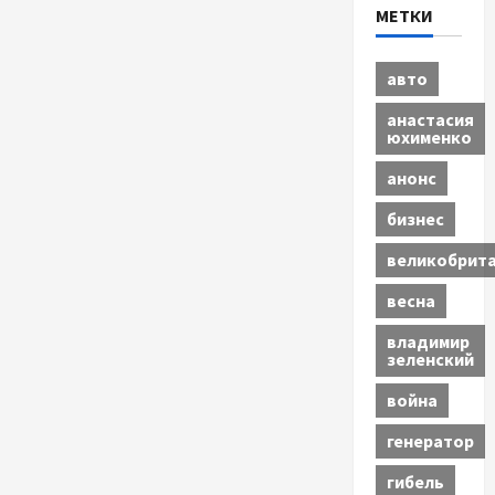
МЕТКИ
авто
анастасия
юхименко
анонс
бизнес
великобрит
весна
владимир
зеленский
война
генератор
гибель