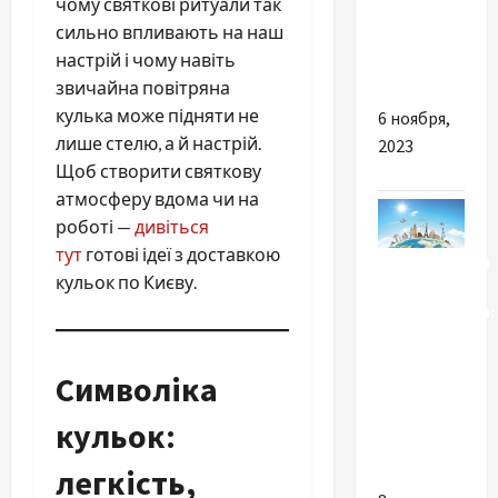
чому святкові ритуали так
оформлении
сильно впливають на наш
документов
настрій і чому навіть
в Украине
звичайна повітряна
кулька може підняти не
6 ноября,
лише стелю, а й настрій.
2023
Щоб створити святкову
атмосферу вдома чи на
роботі —
дивіться
тут
готові ідеї з доставкою
Путешествия
кульок по Києву.
Путешествия:
куда и
когда
Символіка
лучше
полететь,
кульок:
— эксперт
легкість,