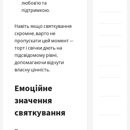
любов’ю та
2025
підтримкою.
Июль 2025
Навіть якщо святкування
Июнь 2025
скромне, варто не
пропускати цей момент —
Май 2025
торт і свічки діють на
Апрель
підсвідомому рівні,
2025
допомагаючи відчути
власну цінність.
Март 2025
Февраль
Емоційне
2025
значення
Январь
2025
святкування
Декабрь
2024