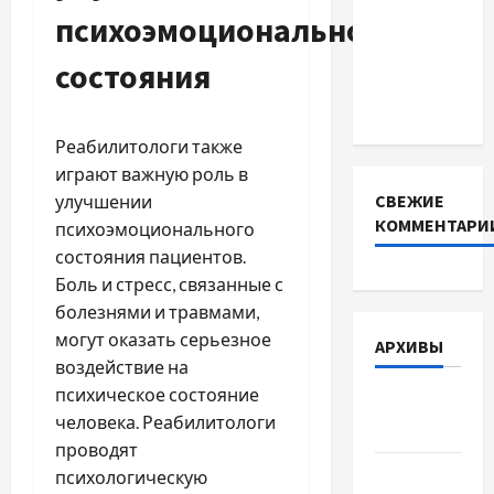
психоэмоционального
INVERTER
для
состояния
інверторів
DEYE
Реабилитологи также
играют важную роль в
СВЕЖИЕ
улучшении
КОММЕНТАРИ
психоэмоционального
состояния пациентов.
Боль и стресс, связанные с
болезнями и травмами,
могут оказать серьезное
АРХИВЫ
воздействие на
психическое состояние
Август
человека. Реабилитологи
2026
проводят
Июль 2026
психологическую