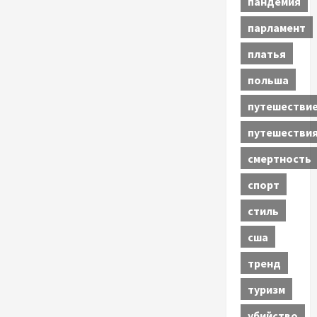
пандемия
парламент
платья
польша
путешестви
путешестви
смертность
спорт
стиль
сша
тренд
туризм
убийство