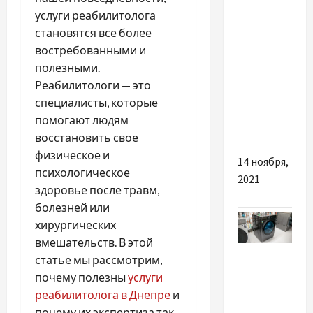
услуги реабилитолога
Как
становятся все более
создать
востребованными и
модный
полезными.
образ, в
Реабилитологи — это
котором
специалисты, которые
будет
помогают людям
тепло
восстановить свое
физическое и
14 ноября,
психологическое
2021
здоровье после травм,
болезней или
хирургических
вмешательств. В этой
Разное
статье мы рассмотрим,
почему полезны
услуги
Не
реабилитолога в Днепре
и
запускается
почему их экспертиза так