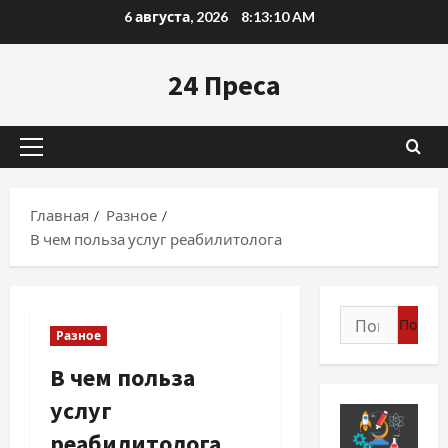
Перейти
6 августа, 2026
8:13:11 AM
к
содержимому
24 Преса
Основное
меню
Главная
Разное
В чем польза услуг реабилитолога
Найти:
Разное
В чем польза
услуг
реабилитолога