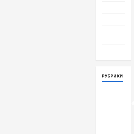
Июль 2018
Июнь 2018
Апрель
2018
Март 2018
РУБРИКИ
Lifestyle
Uncategorize
Здоровье
Красота