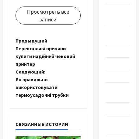
Октябрь
Просмотреть все
2023
записи
Сентябрь
2023
Н
Предыдущий
Переконливі причини
Июль 2023
а
купити надійний чековий
Июнь 2023
принтер
в
Следующий:
Май 2023
и
Як правильно
використовувати
Апрель
г
термоусадочні трубки
2023
а
Март 2023
ц
Февраль
СВЯЗАННЫЕ ИСТОРИИ
2023
и