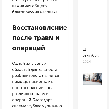
стиральная
важна для общего
машина
благополучия человека.
LG:
основные
Восстановление
причины и
что
после травм и
делать
операций
21
сентября,
2024
Одной из главных
областей деятельности
реабилитолога является
помощь пациентам в
восстановлении после
Разное
различных травм и
Фирма в
операций. Благодаря
Турции:
своему глубокому знанию