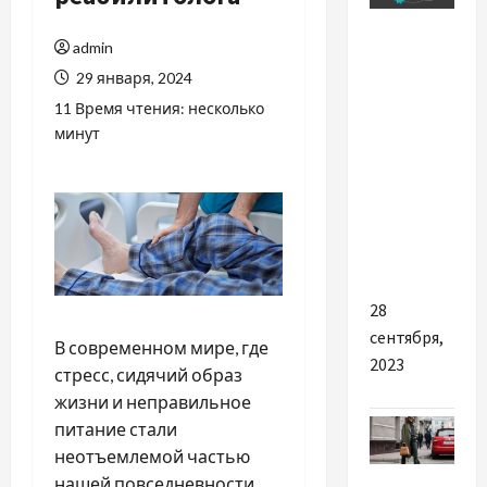
Разное
admin
Плюси
29 января, 2024
відтворення
11 Время чтения: несколько
простих
минут
наукових
дослідів
вдома
разом з
дітьми
28
сентября,
В современном мире, где
2023
стресс, сидячий образ
жизни и неправильное
питание стали
неотъемлемой частью
Мода
нашей повседневности,