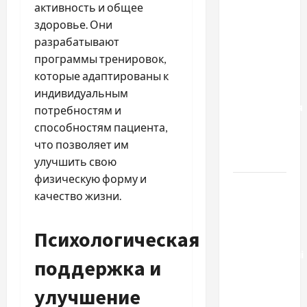
Два пути
активность и общее
к одному
здоровье. Они
результату:
разрабатывают
чем
программы тренировок,
отличаются
которые адаптированы к
способы
индивидуальным
расторжения
потребностям и
брака и
способностям пациента,
какой
что позволяет им
выбрать
улучшить свою
физическую форму и
Тягові
качество жизни.
літій-
залізо-
Психологическая
фосфатні
акумуляторні
поддержка и
батареї зі
SMART
улучшение
BMS