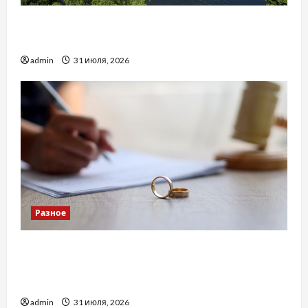
Украинский нотариус во Вроцлаве:
доверенность для Украины
admin
31 июля, 2026
Разное
Два пути к одному результату: чем
отличаются способы расторжения брака и
какой выбрать
admin
31 июля, 2026