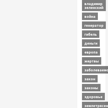
владимир
зеленский
война
генератор
гибель
деньги
европа
жертвы
заболеваем
закон
законы
здоровье
землетрясен