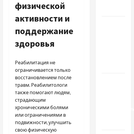
насіння
физической
базиліку
активности и
Чому
поддержание
важливо
вибрати
здоровья
якісні
запчастини
до
Реабилитация не
тракторів
ограничивается только
восстановлением после
Украинский
травм. Реабилитологи
нотариус
также помогают людям,
во
страдающим
Вроцлаве:
хроническими болями
доверенност
или ограничениями в
для
подвижности, улучшить
Украины
свою физическую