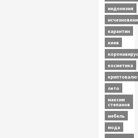
индонезия
исчезновени
карантин
киев
коронавиру
косметика
криптовалю
лето
максим
степанов
мебель
мода