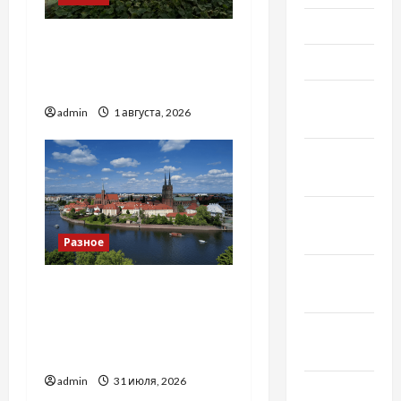
Май 2022
Чому важливо вибрати
Март 2022
якісні запчастини до
тракторів
Февраль
admin
1 августа, 2026
2022
Январь
2022
Декабрь
2021
Разное
Ноябрь
Украинский нотариус во
2021
Вроцлаве:
Октябрь
доверенность для
2021
Украины
admin
31 июля, 2026
Сентябрь