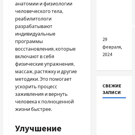
как
анатомии и физиологии
создать и
человеческого тела,
какие
реабилитологи
преимуществ
разрабатывают
индивидуальные
29
программы
февраля,
восстановления, которые
2024
включают в себя
физические упражнения,
массаж, растяжку и другие
методики. Это помогает
СВЕЖИЕ
ускорить процесс
ЗАПИСИ
заживления и вернуть
человека к полноценной
Наскільки
жизни быстрее.
важливо
купити
Улучшение
якісне