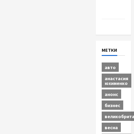
Шоу-
бизнес
Экономика
МЕТКИ
авто
анастасия
юхименко
анонс
бизнес
великобрит
весна