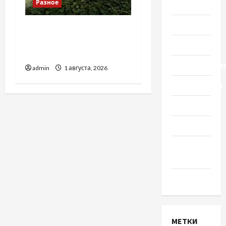
Разное
Украины
Общество
Чому важливо вибрати
якісні запчастини до
Политика
тракторів
Происшестви
admin
1 августа, 2026
Путешествия
Разное
Спорт
Шоу-
бизнес
Экономика
МЕТКИ