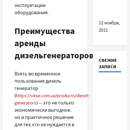
–
эксплуатации
Клименко
оборудования.
12 ноября,
Преимущества
2021
аренды
дизельгенераторов
СВЕЖИЕ
ЗАПИСИ
Взять во временное
пользование дизель
Автосервис
генератор
СТО
(
https://vinur.com.ua/products/diesel-
Skoda в
generators
) — это не только
Молдове:
экономически выгодное,
с какими
но и практичное решение
проблемами
для тех, кто не нуждается в
чаще