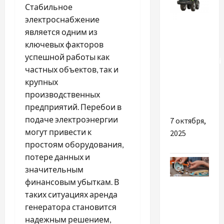
Стабильное
электроснабжение
Разное
является одним из
ключевых факторов
Самохідні
успешной работы как
обприскувачі
частных объектов, так и
Amazone
крупных
від Дойче
производственных
Аграртехнік
предприятий. Перебои в
подаче электроэнергии
7 октября,
могут привести к
2025
простоям оборудования,
потере данных и
значительным
финансовым убыткам. В
Разное
таких ситуациях аренда
Купуйте
генератора становится
лише
надежным решением,