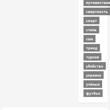
путешестви
смертность
спорт
стиль
сша
тренд
туризм
убийство
украина
учёные
футбол