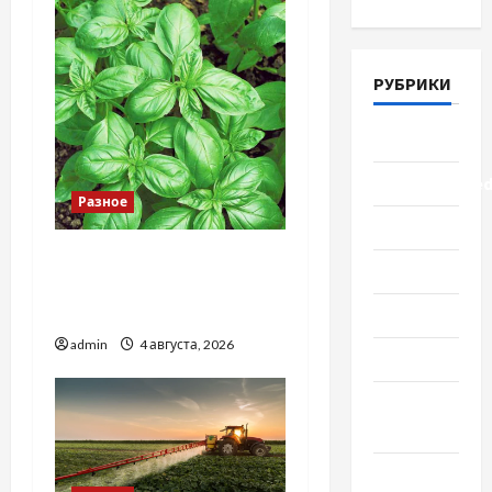
РУБРИКИ
Lifestyle
Uncategorize
Разное
Здоровье
Наскільки важливо
Красота
купити якісне насіння
базиліку
Мода
admin
4 августа, 2026
Наука
Новости
мира
Новости