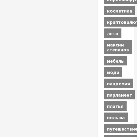
косметика
криптовалю
лето
максим
степанов
мебель
мода
пандемия
парламент
платья
польша
путешестви