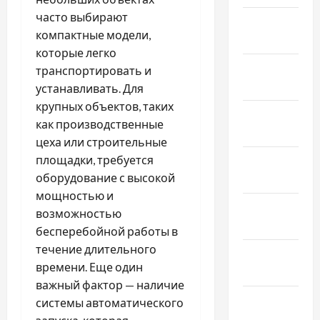
часто выбирают
Февраль
компактные модели,
2026
которые легко
Январь
транспортировать и
2026
устанавливать. Для
крупных объектов, таких
Декабрь
как производственные
2025
цеха или строительные
площадки, требуется
Ноябрь
оборудование с высокой
2025
мощностью и
Октябрь
возможностью
2025
бесперебойной работы в
течение длительного
Сентябрь
времени. Еще один
2025
важный фактор — наличие
Август
системы автоматического
2025