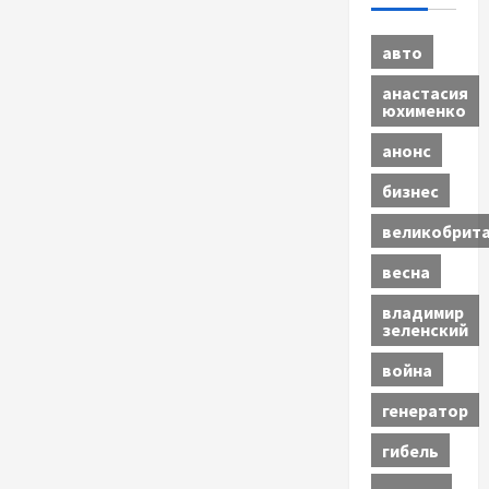
авто
анастасия
юхименко
анонс
бизнес
великобрит
весна
владимир
зеленский
война
генератор
гибель