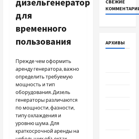
дизельгенератор
СВЕЖИЕ
КОММЕНТАРИ
для
временного
пользования
АРХИВЫ
Август
Прежде чем оформить
2026
аренду генератора, важно
определить требуемую
Июль 2026
мощность и тип
Июнь 2026
оборудования. Дизель
генераторы различаются
Май 2026
по мощности, фазности,
типу охлаждения и
Апрель
уровню шума. Для
2026
краткосрочной аренды на
Март 2026
небольших объектах