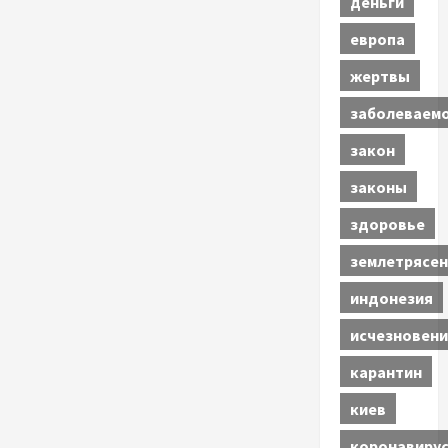
деньги
европа
жертвы
заболеваем
закон
законы
здоровье
землетрясен
индонезия
исчезновени
карантин
киев
коронавиру