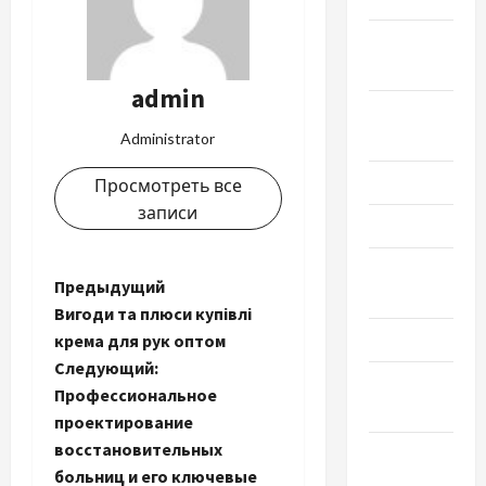
Сентябрь
2019
admin
Август
2019
Administrator
Июнь 2019
Просмотреть все
записи
Май 2019
Апрель
Н
Предыдущий
2019
Вигоди та плюси купівлі
а
Март 2019
крема для рук оптом
Следующий:
в
Февраль
Профессиональное
2019
и
проектирование
восстановительных
Декабрь
г
больниц и его ключевые
2018