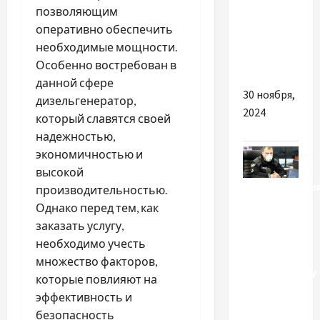
якісну
позволяющим
фурнітуру
оперативно обеспечить
для
необходимые мощности.
handmade
Особенно востребован в
данной сфере
30 ноября,
дизельгенератор,
2024
который славятся своей
надежностью,
экономичностью и
высокой
Происшестви
производительностью.
Однако перед тем, как
Вору в
заказать услугу,
законе
необходимо учесть
Камо
множество факторов,
Московскому
которые повлияют на
объявили
эффективность и
подозрение,
безопасность