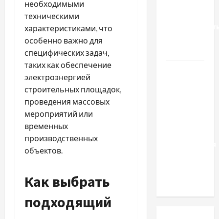
во
необходимыми
Вроцлаве:
техническими
доверенност
характеристиками, что
для
особенно важно для
Украины
специфических задач,
таких как обеспечение
Два пути
электроэнергией
к одному
строительных площадок,
результату:
проведения массовых
чем
мероприятий или
отличаются
временных
способы
производственных
расторжения
объектов.
брака и
какой
Как выбрать
выбрать
подходящий