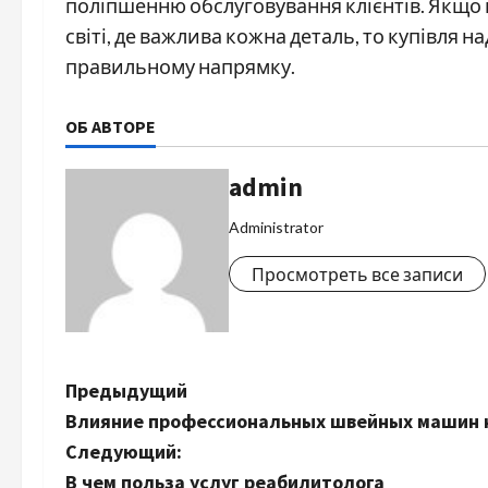
поліпшенню обслуговування клієнтів. Якщо в
світі, де важлива кожна деталь, то купівля 
правильному напрямку.
ОБ АВТОРЕ
admin
Administrator
Просмотреть все записи
Н
Предыдущий
Влияние профессиональных швейных машин н
а
Следующий:
В чем польза услуг реабилитолога