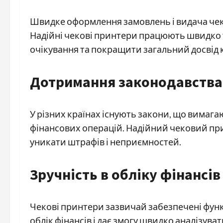
Швидке оформлення замовлень і видача чекі
Надійні чекові принтери працюють швидко т
очікування та покращити загальний досвід к
Дотримання законодавства
У різних країнах існують закони, що вимагаю
фінансових операцій. Надійний чековий при
уникати штрафів і неприємностей.
Зручність в обліку фінансів
Чекові принтери зазвичай забезпечені фун
облік фінансів і дає змогу швидко аналізуват