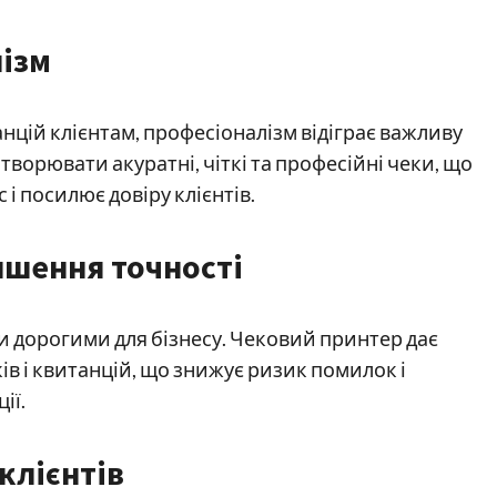
лізм
анцій клієнтам, професіоналізм відіграє важливу
творювати акуратні, чіткі та професійні чеки, що
і посилює довіру клієнтів.
пшення точності
 дорогими для бізнесу. Чековий принтер дає
в і квитанцій, що знижує ризик помилок і
ії.
клієнтів