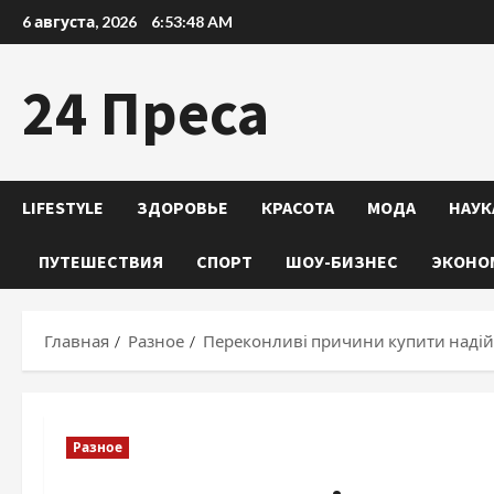
Перейти
6 августа, 2026
6:53:49 AM
к
содержимому
24 Преса
LIFESTYLE
ЗДОРОВЬЕ
КРАСОТА
МОДА
НАУК
ПУТЕШЕСТВИЯ
СПОРТ
ШОУ-БИЗНЕС
ЭКОНО
Главная
Разное
Переконливі причини купити наді
Разное