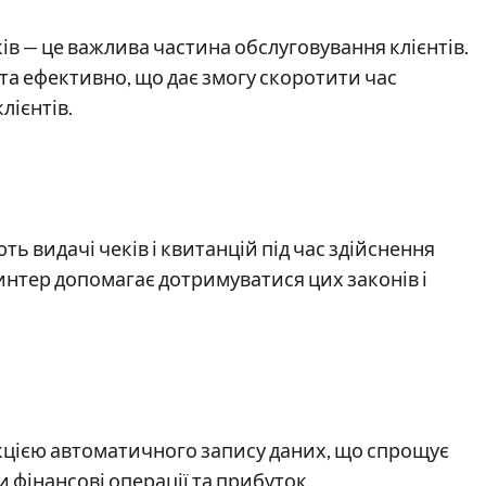
в — це важлива частина обслуговування клієнтів.
а ефективно, що дає змогу скоротити час
лієнтів.
ть видачі чеків і квитанцій під час здійснення
нтер допомагає дотримуватися цих законів і
кцією автоматичного запису даних, що спрощує
и фінансові операції та прибуток.