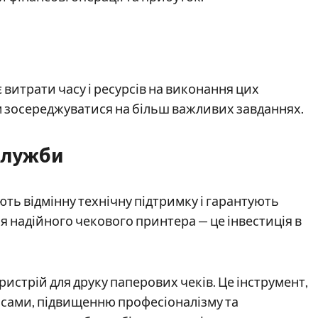
 витрати часу і ресурсів на виконання цих
ам зосереджуватися на більш важливих завданнях.
служби
ть відмінну технічну підтримку і гарантують
ля надійного чекового принтера — це інвестиція в
истрій для друку паперових чеків. Це інструмент,
сами, підвищенню професіоналізму та