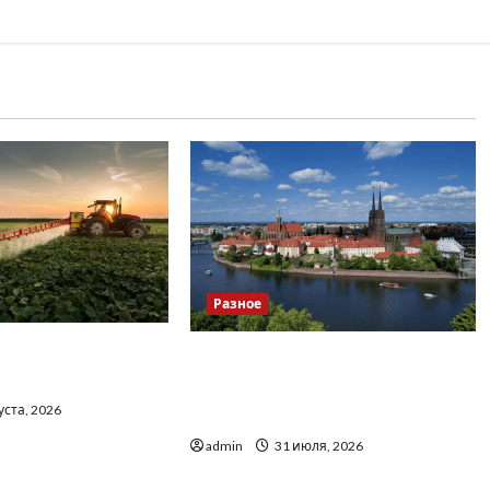
Разное
о вибрати якісні
Украинский нотариус во
до тракторів
Вроцлаве: доверенность для
уста, 2026
Украины
admin
31 июля, 2026