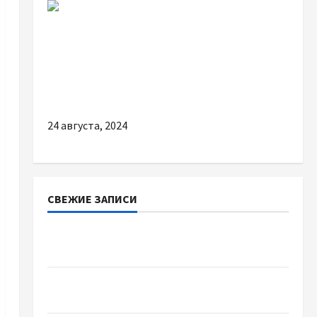
Разное
Рейтинг найпопулярніших брендів одягу у
Львові: що купують наші клієнти?
24 августа, 2024
СВЕЖИЕ ЗАПИСИ
Наскільки важливо купити якісне насіння
базиліку
Чому важливо вибрати якісні запчастини до
тракторів