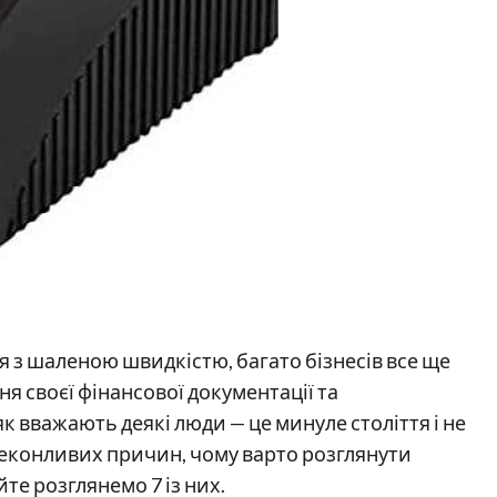
ся з шаленою швидкістю, багато бізнесів все ще
я своєї фінансової документації та
 як вважають деякі люди — це минуле століття і не
ереконливих причин, чому варто розглянути
те розглянемо 7 із них.