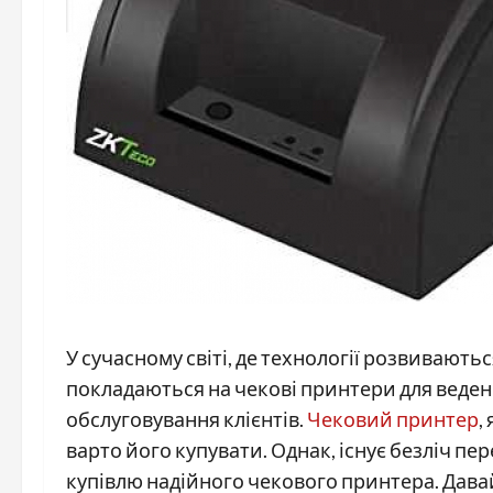
У сучасному світі, де технології розвивають
покладаються на чекові принтери для веденн
обслуговування клієнтів.
Чековий принтер
,
варто його купувати. Однак, існує безліч п
купівлю надійного чекового принтера. Давай