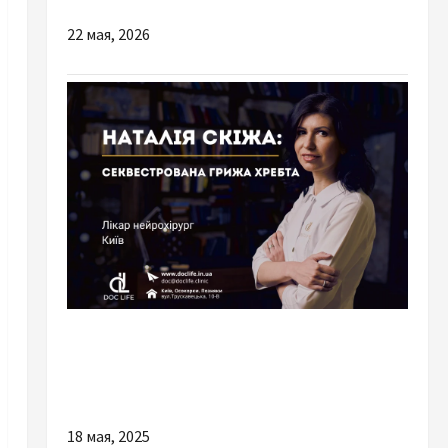
22 мая, 2026
Разное
Як нейрохірург Наталія Скіжа допомагає
військовим із патологіями хребта
18 мая, 2025