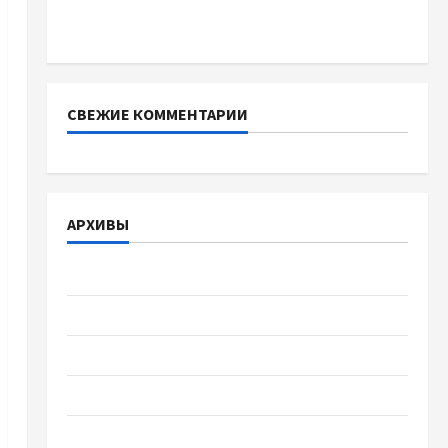
батареї зі SMART BMS INVERTER для
інверторів DEYE
СВЕЖИЕ КОММЕНТАРИИ
АРХИВЫ
Август 2026
Июль 2026
Июнь 2026
Май 2026
Апрель 2026