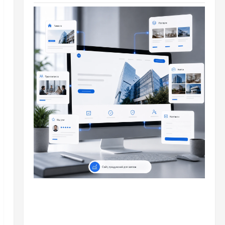
Разное
Які сторінки потрібні сайту компанії, щоб він
приносив заявки