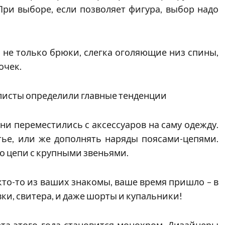
ри выборе, если позволяет фигура, выбор надо
не только брюки, слегка оголяющие низ спины,
очек.
илисты определили главные тенденции
и переместились с аксессуаров на саму одежду.
тье, или же дополнять наряды поясами-цепями.
но цепи с крупными звеньями.
кто-то из ваших знакомы, ваше время пришло – в
вки, свитера, и даже шорты и купальники!
ета этого года становится монохром. Дизайнеры