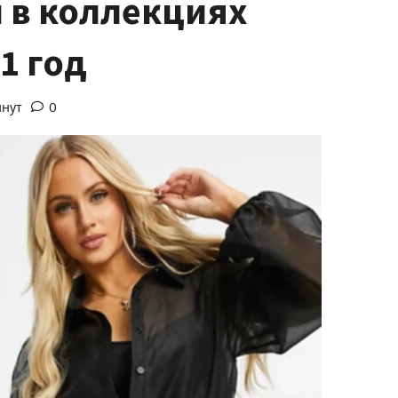
 в коллекциях
1 год
инут
0