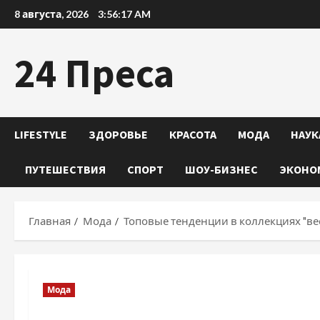
Перейти
8 августа, 2026
3:56:19 AM
к
содержимому
24 Преса
LIFESTYLE
ЗДОРОВЬЕ
КРАСОТА
МОДА
НАУК
ПУТЕШЕСТВИЯ
СПОРТ
ШОУ-БИЗНЕС
ЭКОНО
Главная
Мода
Топовые тенденции в коллекциях "вес
Мода