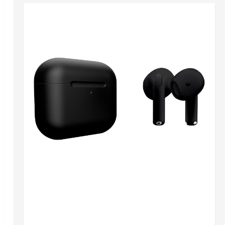
Разное
AirPods 4 + Galaxy Buds 4: що краще обрати у