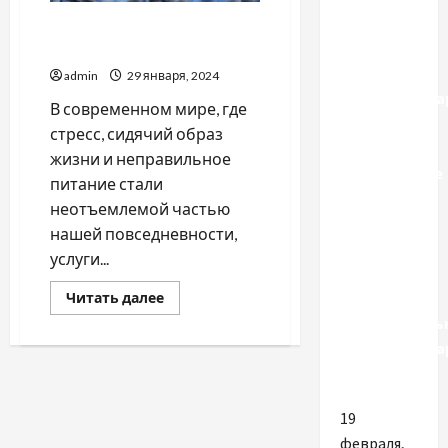
Разное
В чем польза услуг
Инновации
реабилитолога
в дизайне
admin
29 января, 2024
противопожа
В современном мире, где
дверей:
стресс, сидячий образ
Как
жизни и неправильное
современные
питание стали
технологии
неотъемлемой частью
влияют
нашей повседневности,
на
услуги...
внешний
вид и
Прочитать
Читать далее
больше
функциональ
о
В
противопожа
чем
польза
элементов
услуг
реабилитолога
19
февраля,