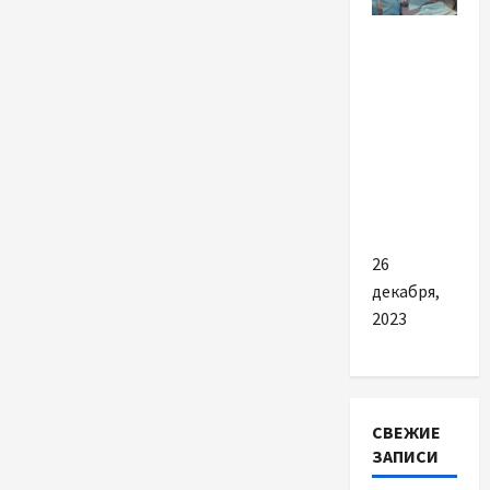
Разное
Чем
важна
грамотная
конизация
шейки
матки
26
декабря,
2023
СВЕЖИЕ
ЗАПИСИ