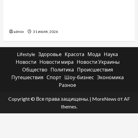
Два пути к одному результату: чем
отличаются способы расторжения брака и
какой выбрать
admin
31 июля, 2026
Lifestyle
Здоровье
Красота
Мода
Наука
Новости
Новости мира
Новости Украины
Общество
Политика
Происшествия
Путешествия
Спорт
Шоу-бизнес
Экономика
Разное
Copyright © Все права защищены.
|
MoreNews
от AF
themes.