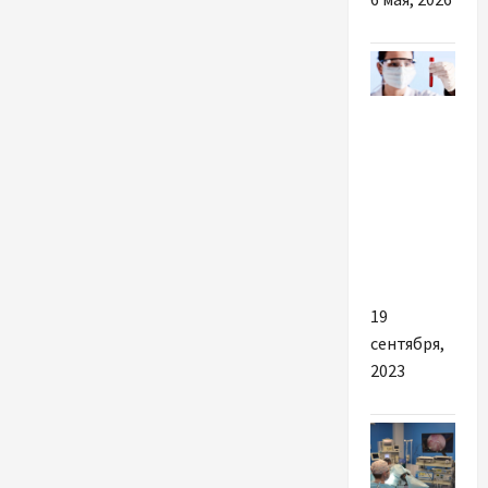
Разное
Що
впливає
на
показник
МНО?
19
сентября,
2023