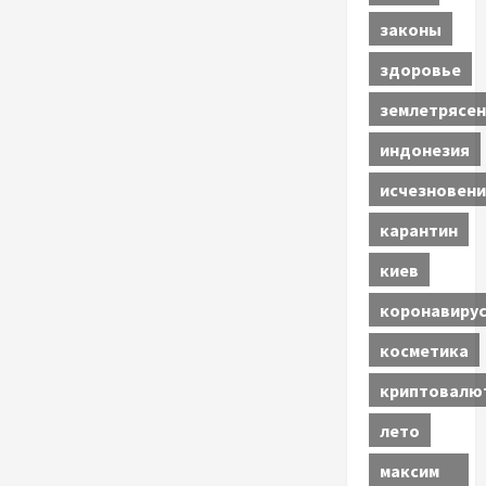
законы
здоровье
землетрясен
индонезия
исчезновени
карантин
киев
коронавиру
косметика
криптовалю
лето
максим