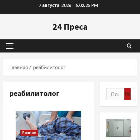
Перейти
7 августа, 2026
6:02:26 PM
к
содержимому
24 Преса
Основное
меню
Главная
реабилитолог
реабилитолог
Найти:
Разное