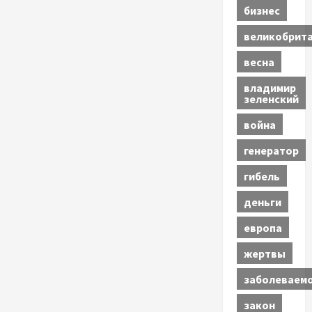
бизнес
великобрит
весна
владимир
зеленский
война
генератор
гибель
деньги
европа
жертвы
заболеваем
закон