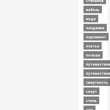
степанов
мебель
мода
пандемия
парламент
платья
польша
путешестви
путешестви
смертность
спорт
стиль
сша