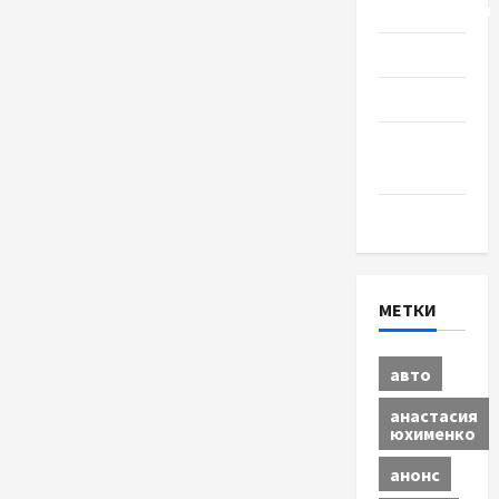
Путешествия
Разное
Спорт
Шоу-
бизнес
Экономика
МЕТКИ
авто
анастасия
юхименко
анонс