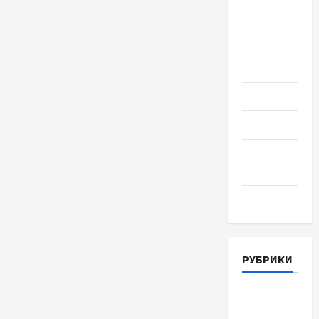
Сентябрь
2018
Август
2018
Июль 2018
Июнь 2018
Апрель
2018
Март 2018
РУБРИКИ
Lifestyle