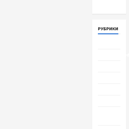
Март 2018
РУБРИКИ
Lifestyle
Uncategorize
Здоровье
Красота
Мода
Наука
Новости
мира