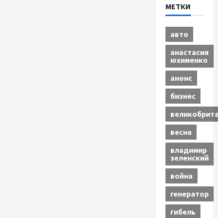
МЕТКИ
авто
анастасия
юхименко
анонс
бизнес
великобрит
весна
владимир
зеленский
война
генератор
гибель