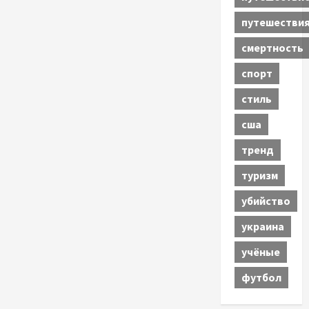
путешестви
смертность
спорт
стиль
сша
тренд
туризм
убийство
украина
учёные
футбол