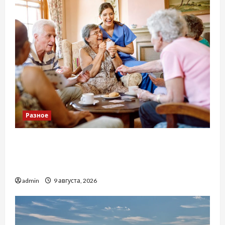
Разное
Приватний будинок престарілих «Рідні
Серця»: сучасні підходи до геріатричного
догляду
admin
9 августа, 2026