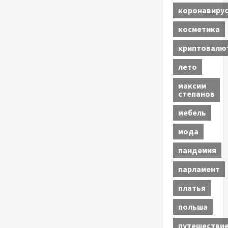
коронавиру
косметика
криптовалю
лето
максим
степанов
мебель
мода
пандемия
парламент
платья
польша
путешестви