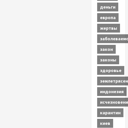
деньги
европа
жертвы
заболеваем
закон
законы
здоровье
землетрясен
индонезия
исчезновени
карантин
киев