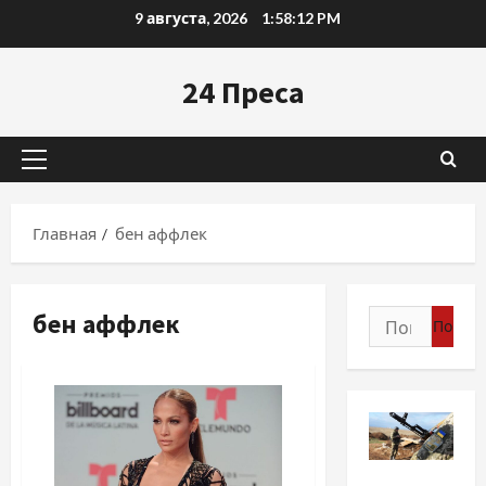
Перейти
9 августа, 2026
1:58:13 PM
к
содержимому
24 Преса
Основное
меню
Главная
бен аффлек
бен аффлек
Найти:
Новости