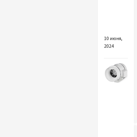
з акне за
допомогою
професійної
косметики
10 июня,
2024
Разное
Почему
стоит
выбрать
качественны
бытовые