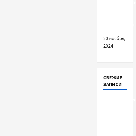
рекуператор
воздуха и
канальные
вентиляторы
20 ноября,
2024
СВЕЖИЕ
ЗАПИСИ
Детоксикація
організму
після
тривалого
вживання