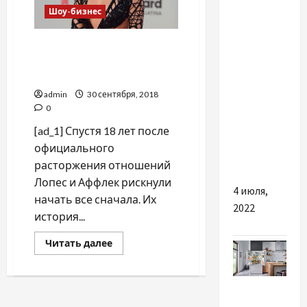
Украины
Шоу-бизнес
Боевики
"Они точно вместе!": Джей
совершили
Ло и Бен Аффлек снова в
десять
парных образах
обстрелов
admin
30 сентября, 2018
на
0
Донбассе,
[ad_1] Спустя 18 лет после
погиб
официального
боец ВСУ
расторжения отношений
Лопес и Аффлек рискнули
4 июля,
начать все сначала. Их
2022
история...
Прочитать
Читать далее
больше
о
"Они
точно
Разное
вместе!":
Джей