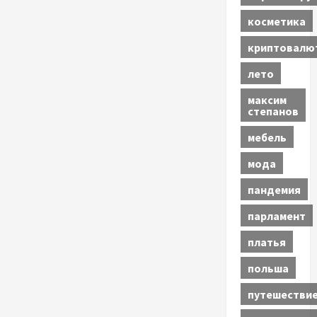
косметика
криптовалю
лето
максим
степанов
мебель
мода
пандемия
парламент
платья
польша
путешестви