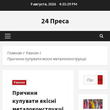
Перейти
9 августа, 2026
4:35:30 PM
к
содержимому
24 Преса
Основное
меню
Главная
Разное
Причини купувати якісні металоконструкції
Найти:
Разное
Причини
купувати якісні
металоконструкці