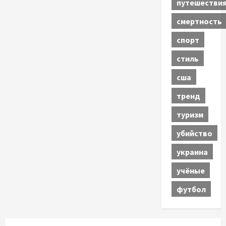
путешестви
смертность
спорт
стиль
сша
тренд
туризм
убийство
украина
учёные
футбол