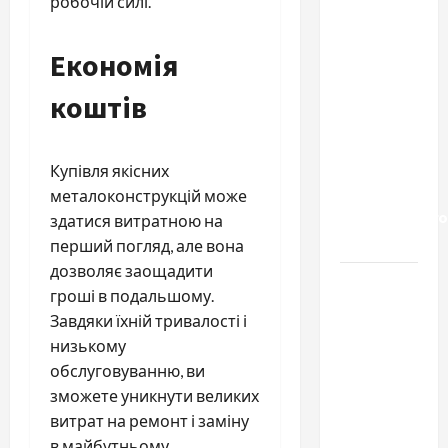
робочій силі.
Приватний
будинок
Економія
престарілих
«Рідні
коштів
Серця»:
сучасні
підходи
Купівля якісних
до
металоконструкцій може
геріатричного
здатися витратною на
догляду
перший погляд, але вона
дозволяє заощадити
Автосервис
гроші в подальшому.
СТО
Завдяки їхній тривалості і
Skoda в
низькому
Молдове:
обслуговуванню, ви
с какими
зможете уникнути великих
проблемами
витрат на ремонт і заміну
чаще
в майбутньому.