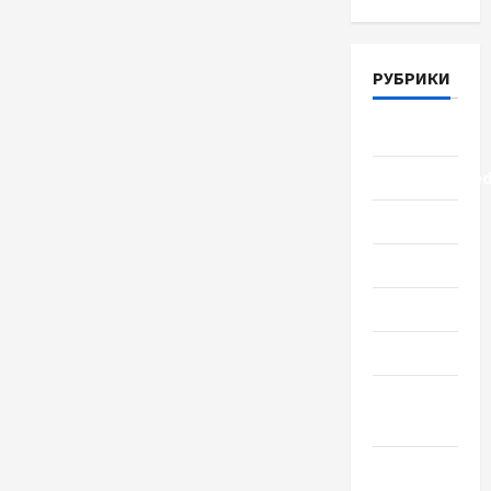
РУБРИКИ
Lifestyle
Uncategorize
Здоровье
Красота
Мода
Наука
Новости
мира
Новости