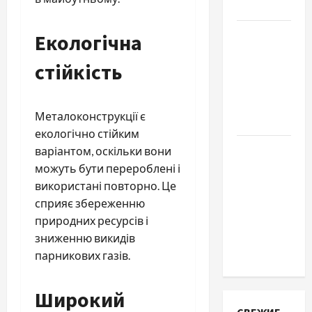
обращаются
Наскільки
Екологічна
важливо
стійкість
купити
якісне
насіння
Металоконструкції є
базиліку
екологічно стійким
Чому
варіантом, оскільки вони
важливо
можуть бути перероблені і
вибрати
використані повторно. Це
якісні
сприяє збереженню
запчастини
природних ресурсів і
до
зниженню викидів
тракторів
парникових газів.
Широкий