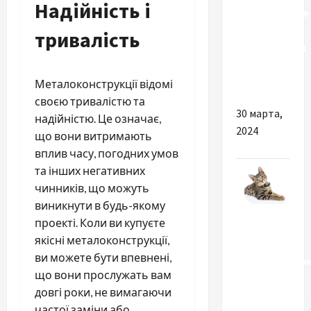
Надійність і
Медицинское
страхование
тривалість
иностранных
граждан
в Украине
Металоконструкції відомі
своєю тривалістю та
30 марта,
надійністю. Це означає,
2024
що вони витримають
вплив часу, погодних умов
та інших негативних
чинників, що можуть
виникнути в будь-якому
Разное
проекті. Коли ви купуєте
якісні металоконструкції,
Корм для
ви можете бути впевнені,
стерилізован
що вони прослужать вам
котів:
довгі роки, не вимагаючи
особливості,
частої заміни або