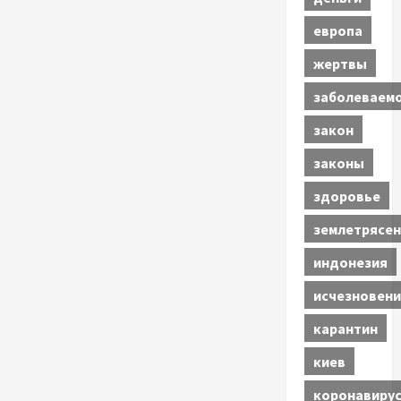
европа
жертвы
заболеваем
закон
законы
здоровье
землетрясен
индонезия
исчезновени
карантин
киев
коронавиру