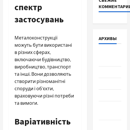
СВЕЖИЕ
спектр
КОММЕНТАРИ
застосувань
Металоконструкції
АРХИВЫ
можуть бути використані
в різних сферах,
Август
включаючи будівництво,
2026
виробництво, транспорт
Июль 2026
та інші. Вони дозволяють
створити різноманітні
Июнь 2026
споруди і об’єкти,
Май 2026
враховуючи різні потреби
та вимоги.
Апрель
2026
Варіативність
Март 2026