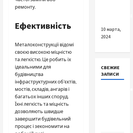
переваги
ремонту.
та
рекомендації
Ефективність
10 марта,
2024
Металоконструкції відомі
своєю високою міцністю
та легкістю. Це робить їх
ідеальними для
СВЕЖИЕ
ЗАПИСИ
будівництва
інфраструктурних об’єктів,
мостів, складів, ангарів і
Детоксикація
багатьох інших споруд.
організму
Їхні легкість та міцність
після
дозволяють швидше
тривалого
завершити будівельний
вживання
процес і зекономити на
алкоголю