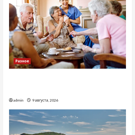
Разное
Приватний будинок престарілих «Рідні
Серця»: сучасні підходи до геріатричного
догляду
admin
9 августа, 2026