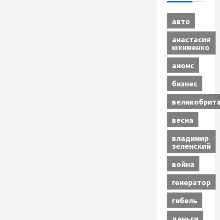
авто
анастасия
юхименко
анонс
бизнес
великобрит
весна
владимир
зеленский
война
генератор
гибель
деньги