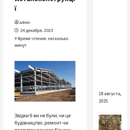
Разное
ї
Бавовна,
льон чи
admin
віскоза:
24 декабря, 2023
як
9 Время чтения: несколько
вибирати
минут
тканини
на літо,
щоб було
комфортно
і стильно?
18 августа,
2025
Звідки б ви не були, чи це
будівництво, ремонт чи
розвиток вашого бізнесу,