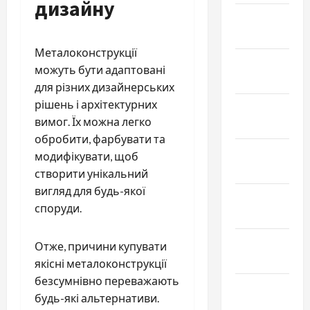
дизайну
Февраль
2026
Металоконструкції
Январь
можуть бути адаптовані
2026
для різних дизайнерських
рішень і архітектурних
Декабрь
вимог. Їх можна легко
2025
обробити, фарбувати та
Ноябрь
модифікувати, щоб
2025
створити унікальний
вигляд для будь-якої
Октябрь
споруди.
2025
Сентябрь
Отже, причини купувати
2025
якісні металоконструкції
безсумнівно переважають
Август
будь-які альтернативи.
2025