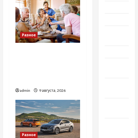
Июнь 2023
Май 2023
Апрель
Разное
2023
Приватний будинок
Март 2023
престарілих «Рідні
Февраль
Серця»: сучасні підходи
2023
до геріатричного
догляду
Январь
admin
9 августа, 2026
2023
Декабрь
2022
Ноябрь
2022
Разное