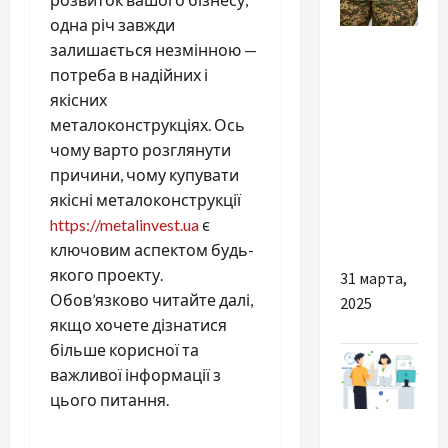
одна річ завжди
Разное
залишається незмінною —
потреба в надійних і
Чому
якісних
настільки
металоконструкціях. Ось
важливо
чому варто розглянути
вибрати
причини, чому купувати
якісні
якісні металоконструкції
тактичні
https://metalinvest.ua
є
штани
ключовим аспектом будь-
якого проекту.
31 марта,
Обов’язково читайте далі,
2025
якщо хочете дізнатися
більше корисної та
важливої інформації з
цього питання.
Разное