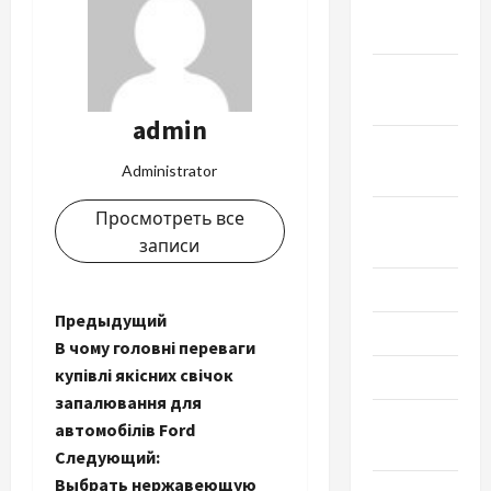
Ноябрь
2024
Октябрь
2024
admin
Сентябрь
Administrator
2024
Просмотреть все
Август
записи
2024
Июль 2024
Н
Предыдущий
Июнь 2024
В чому головні переваги
а
купівлі якісних свічок
Май 2024
запалювання для
в
Апрель
автомобілів Ford
2024
и
Следующий:
Выбрать нержавеющую