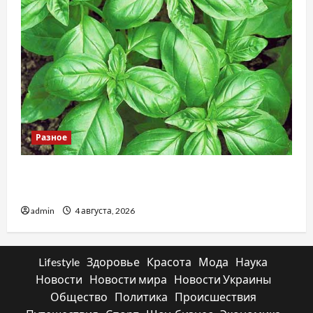
Разное
Наскільки важливо купити якісне насіння
базиліку
admin
4 августа, 2026
Lifestyle
Здоровье
Красота
Мода
Наука
Новости
Новости мира
Новости Украины
Общество
Политика
Происшествия