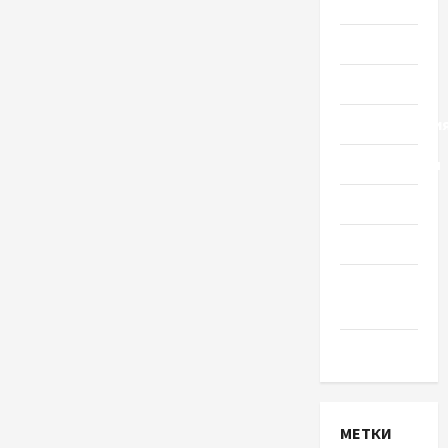
Украины
Общество
Политика
Происшестви
Путешествия
Разное
Спорт
Шоу-
бизнес
Экономика
МЕТКИ