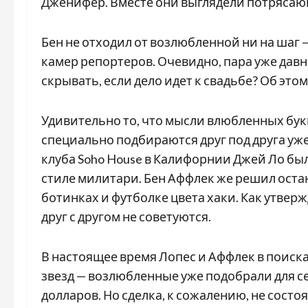
Дженифер. Вместе они выглядели потрясаю
Бен не отходил от возлюбленной ни на шаг —
камер репортеров. Очевидно, пара уже давн
скрывать, если дело идет к свадьбе? Об это
Удивительно то, что мысли влюбленных букв
специально подбираются друг под друга уже
клуба Soho House в Калифорнии Джей Ло был
стиле милитари. Бен Аффлек же решил оста
ботинках и футболке цвета хаки. Как утвер
друг с другом не советуются.
В настоящее время Лопес и Аффлек в поиска
звезд — возлюбленные уже подобрали для с
долларов. Но сделка, к сожалению, не состо