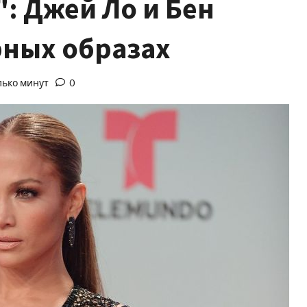
": Джей Ло и Бен
рных образах
лько минут
0