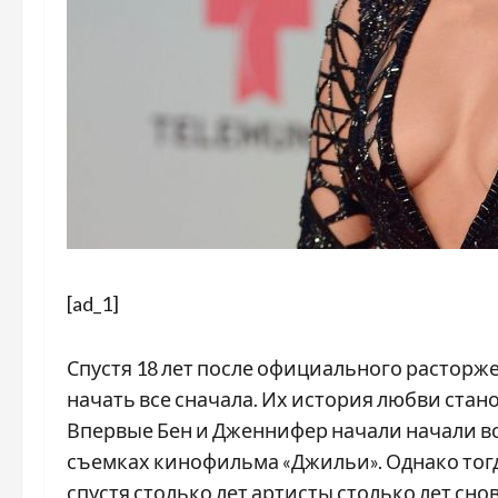
[ad_1]
Спустя 18 лет после официального растор
начать все сначала. Их история любви стано
Впервые Бен и Дженнифер начали начали вс
съемках кинофильма «Джильи». Однако тогда
спустя столько лет артисты столько лет снов