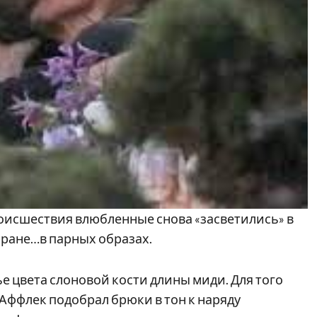
роисшествия влюбленные снова «засветились» в
оране…в парных образах.
е цвета слоновой кости длины миди. Для того
Аффлек подобрал брюки в тон к наряду