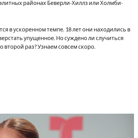
 элитных районах Беверли-Хиллз или Холмби-
я в ускоренном темпе. 18 лет они находились в
аверстать упущенное. Но суждено ли случиться
о второй раз? Узнаем совсем скоро.