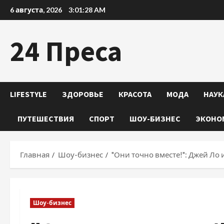
Перейти
6 августа, 2026
3:01:30 AM
к
содержимому
24 Преса
LIFESTYLE
ЗДОРОВЬЕ
КРАСОТА
МОДА
НАУК
ПУТЕШЕСТВИЯ
СПОРТ
ШОУ-БИЗНЕС
ЭКОНО
Главная
Шоу-бизнес
"Они точно вместе!": Джей Ло
Шоу-бизнес