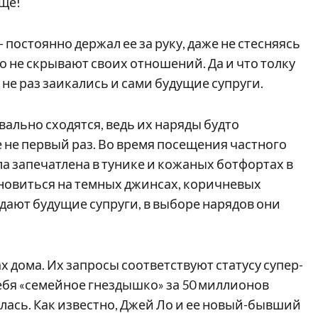
ще!
 постоянно держал ее за руку, даже не стесняясь
о не скрывают своих отношений. Да и что толку
м не раз заикались и сами будущие супруги.
ально сходятся, ведь их наряды будто
 не первый раз. Во время посещения частного
а запечатлена в тунике и кожаных ботфортах в
новиться на темных джинсах, коричневых
ждают будущие супруги, в выборе нарядов они
х дома. Их запросы соответствуют статусу супер-
ебя «семейное гнездышко» за 50 миллионов
ялась. Как известно, Джей Ло и ее новый-бывший