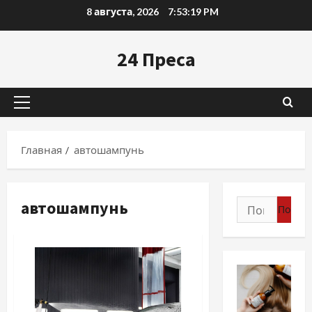
Перейти
8 августа, 2026
7:53:20 PM
к
содержимому
24 Преса
Основное
меню
Главная
автошампунь
автошампунь
Найти: