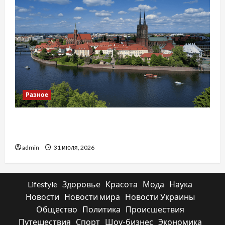
Разное
Украинский нотариус во Вроцлаве:
доверенность для Украины
admin
31 июля, 2026
Lifestyle
Здоровье
Красота
Мода
Наука
Новости
Новости мира
Новости Украины
Общество
Политика
Происшествия
Путешествия
Спорт
Шоу-бизнес
Экономика