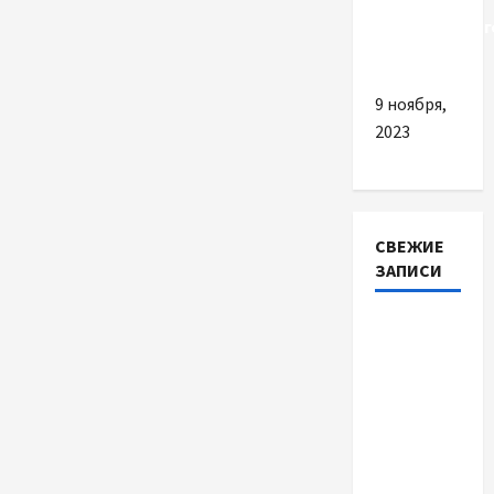
качественног
одеяла
9 ноября,
2023
СВЕЖИЕ
ЗАПИСИ
Автосервис
СТО
Skoda в
Молдове:
с какими
проблемами
чаще