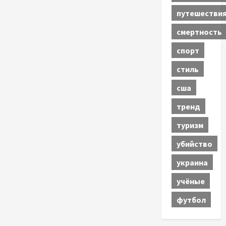
путешестви
смертность
спорт
стиль
сша
тренд
туризм
убийство
украина
учёные
футбол