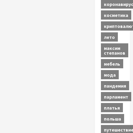
коронавиру
косметика
криптовалю
лето
максим
степанов
мебель
мода
пандемия
парламент
платья
польша
путешестви