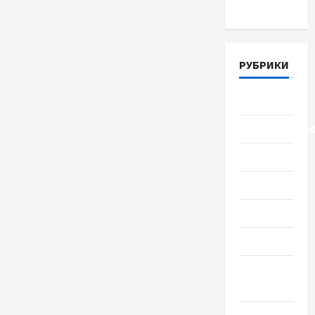
Март 2018
РУБРИКИ
Lifestyle
Uncategorize
Здоровье
Красота
Мода
Наука
Новости
мира