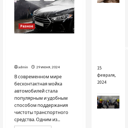
Разное
Лучшие
причины
Разное
купить
брендовые
Шампунь для
бесконтактной мойки: Как
кондиционер
выбрать лучший продукт
для волос
для вашего автомобиля
admin
29 июня, 2024
15
февраля,
В современном мире
2024
бесконтактная мойка
автомобилей стала
популярным и удобным
способом поддержания
Новости
чистоты транспортного
мира
средства. Одним из...