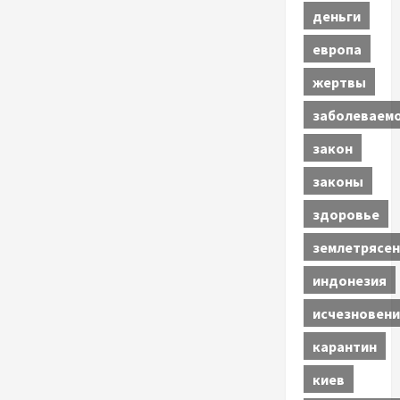
деньги
европа
жертвы
заболеваем
закон
законы
здоровье
землетрясен
индонезия
исчезновени
карантин
киев