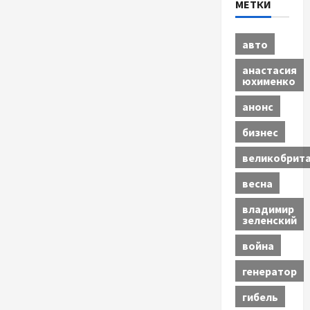
МЕТКИ
авто
анастасия
юхименко
анонс
бизнес
великобрит
весна
владимир
зеленский
война
генератор
гибель