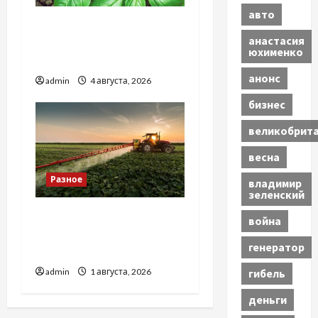
авто
Наскільки важливо
анастасия
купити якісне насіння
юхименко
базиліку
анонс
admin
4 августа, 2026
бизнес
великобрит
весна
Разное
владимир
зеленский
Чому важливо вибрати
война
якісні запчастини до
генератор
тракторів
admin
1 августа, 2026
гибель
деньги