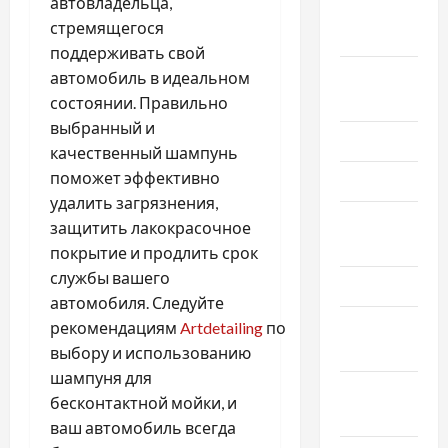
автовладельца,
Сентябрь
стремящегося
2019
поддерживать свой
Август
автомобиль в идеальном
2019
состоянии. Правильно
выбранный и
Июнь 2019
качественный шампунь
поможет эффективно
Май 2019
удалить загрязнения,
Апрель
защитить лакокрасочное
2019
покрытие и продлить срок
службы вашего
Март 2019
автомобиля. Следуйте
Февраль
рекомендациям
Artdetailing
по
2019
выбору и использованию
шампуня для
Декабрь
бесконтактной мойки, и
2018
ваш автомобиль всегда