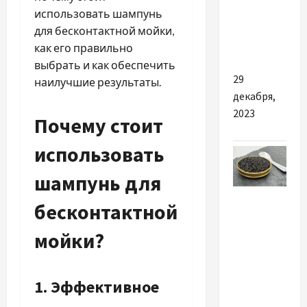
использовать шампунь
для
для бесконтактной мойки,
стайлингу
как его правильно
волосся
выбрать и как обеспечить
29
наилучшие результаты.
декабря,
2023
Почему стоит
использовать
шампунь для
Разное
бесконтактной
Почему
мойки?
вам стоит
начать
ежедневно
1. Эффективное
употреблять