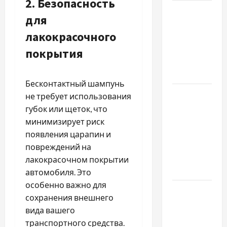
2. Безопасность
Наскільки
для
важливо
лакокрасочного
купити
якісне
покрытия
насіння
базиліку
Бесконтактный шампунь
Чому
не требует использования
важливо
губок или щеток, что
вибрати
минимизирует риск
якісні
появления царапин и
запчастини
повреждений на
до
лакокрасочном покрытии
тракторів
автомобиля. Это
особенно важно для
Украинский
сохранения внешнего
нотариус
вида вашего
во
транспортного средства.