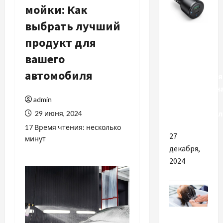
мойки: Как
выбрать лучший
Разное
продукт для
Чем
вашего
важна
автомобиля
качественная
автомобильн
admin
зарядка в
прикуривател
29 июня, 2024
17 Время чтения: несколько
27
минут
декабря,
2024
Разное