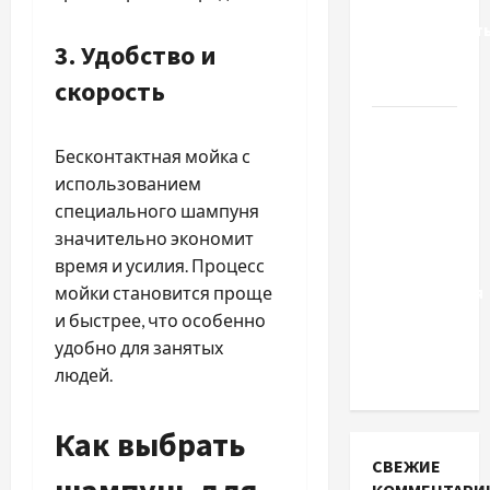
Вроцлаве:
доверенност
3. Удобство и
для
Украины
скорость
Два пути
к одному
Бесконтактная мойка с
результату:
использованием
чем
специального шампуня
отличаются
значительно экономит
способы
время и усилия. Процесс
расторжения
мойки становится проще
брака и
и быстрее, что особенно
какой
удобно для занятых
выбрать
людей.
Как выбрать
СВЕЖИЕ
шампунь для
КОММЕНТАРИ