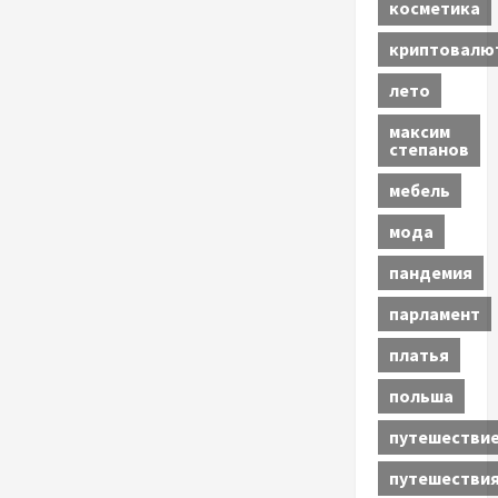
косметика
криптовалю
лето
максим
степанов
мебель
мода
пандемия
парламент
платья
польша
путешестви
путешестви