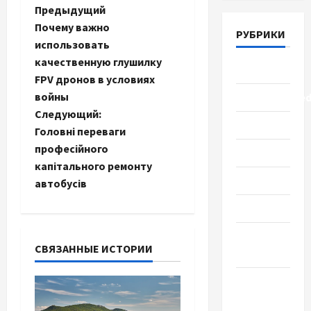
Н
Предыдущий
Почему важно
РУБРИКИ
а
использовать
качественную глушилку
в
Lifestyle
FPV дронов в условиях
и
войны
Uncategorize
Следующий:
Здоровье
г
Головні переваги
професійного
Красота
а
капітального ремонту
Мода
автобусів
ц
Наука
и
Новости
я
СВЯЗАННЫЕ ИСТОРИИ
мира
з
Новости
Украины
а