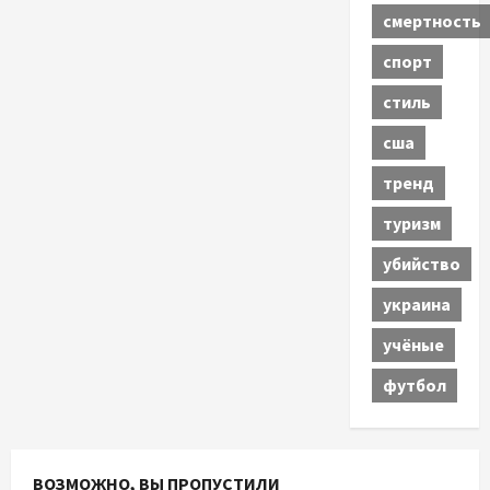
смертность
спорт
стиль
сша
тренд
туризм
убийство
украина
учёные
футбол
ВОЗМОЖНО, ВЫ ПРОПУСТИЛИ