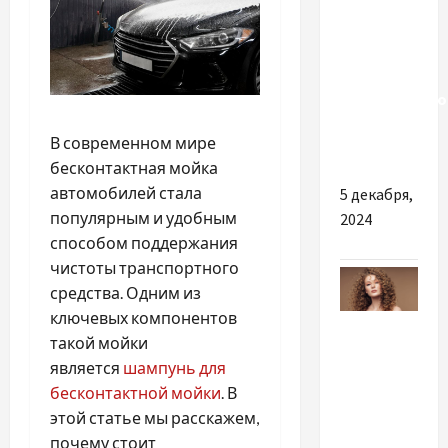
Советы
по
выбору
подходящего
шампуня
В современном мире
для волос
бесконтактная мойка
автомобилей стала
5 декабря,
популярным и удобным
2024
способом поддержания
чистоты транспортного
средства. Одним из
ключевых компонентов
Разное
такой мойки
является
шампунь для
Основні
бесконтактной мойки
. В
плюси
этой статье мы расскажем,
професійних
почему стоит
засобів