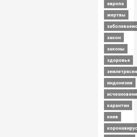
европа
жертвы
заболеваем
закон
законы
здоровье
землетрясен
индонезия
исчезновени
карантин
киев
коронавиру