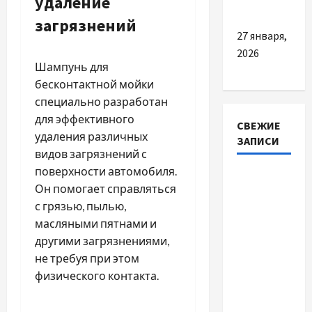
удаление
икру
загрязнений
27 января,
2026
Шампунь для
бесконтактной мойки
специально разработан
для эффективного
СВЕЖИЕ
удаления различных
ЗАПИСИ
видов загрязнений с
поверхности автомобиля.
Автосервис
Он помогает справляться
СТО
с грязью, пылью,
Skoda в
масляными пятнами и
Молдове:
другими загрязнениями,
с какими
не требуя при этом
проблемами
физического контакта.
чаще
обращаются