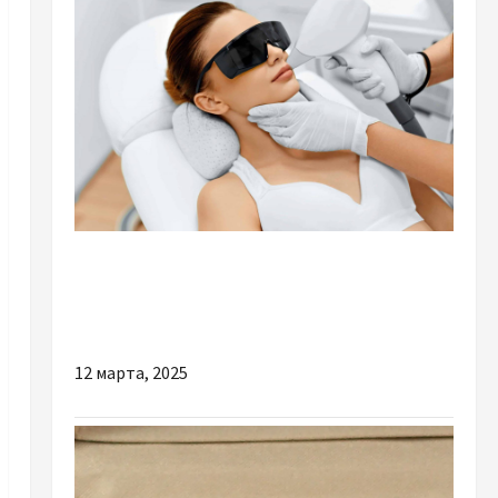
Разное
Як локація студії впливає на вартість
лазерної епіляції в Дніпрі
12 марта, 2025