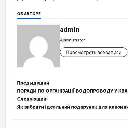
ОБ АВТОРЕ
admin
Administrator
Просмотреть все записи
Н
Предыдущий
ПОРАДИ ПО ОРГАНІЗАЦІЇ ВОДОПРОВОДУ У КВА
а
Следующий:
в
Як вибрати ідеальний подарунок для кавоман
и