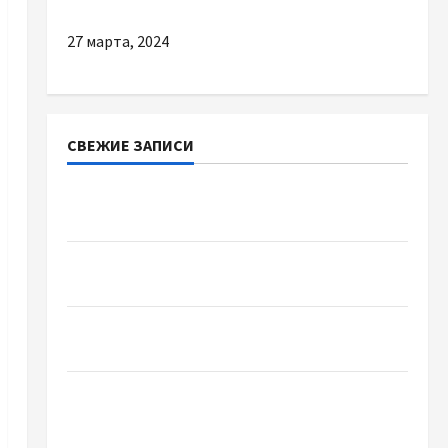
27 марта, 2024
СВЕЖИЕ ЗАПИСИ
Наскільки важливо купити якісне насіння
базиліку
Чому важливо вибрати якісні запчастини до
тракторів
Украинский нотариус во Вроцлаве:
доверенность для Украины
Два пути к одному результату: чем
отличаются способы расторжения брака и
какой выбрать