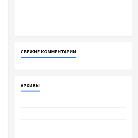
Тягові літій-залізо-фосфатні акумуляторні
батареї зі SMART BMS INVERTER для
інверторів DEYE
СВЕЖИЕ КОММЕНТАРИИ
АРХИВЫ
Август 2026
Июль 2026
Июнь 2026