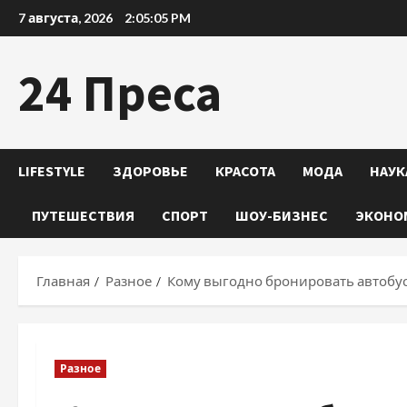
Перейти
7 августа, 2026
2:05:06 PM
к
содержимому
24 Преса
LIFESTYLE
ЗДОРОВЬЕ
КРАСОТА
МОДА
НАУК
ПУТЕШЕСТВИЯ
СПОРТ
ШОУ-БИЗНЕС
ЭКОНО
Главная
Разное
Кому выгодно бронировать автобу
Разное