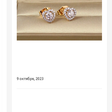
Разное
Как правильно выбирать и носить сережки
гвоздики: советы по стилю и
комбинированию
9 октября, 2023
Разное
Почему стоит посетить квест-комнату для
детей