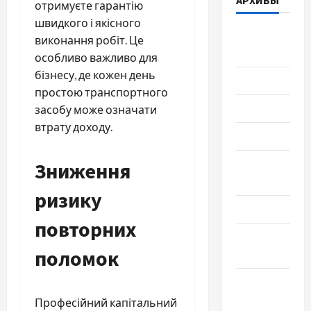
АРХИВЫ
отримуєте гарантію
швидкого і якісного
Август
виконання робіт. Це
2026
особливо важливо для
бізнесу, де кожен день
Июль 2026
простою транспортного
Июнь 2026
засобу може означати
втрату доходу.
Май 2026
Апрель
Зниження
2026
ризику
Март 2026
повторних
Февраль
поломок
2026
Январь
2026
Професійний капітальний