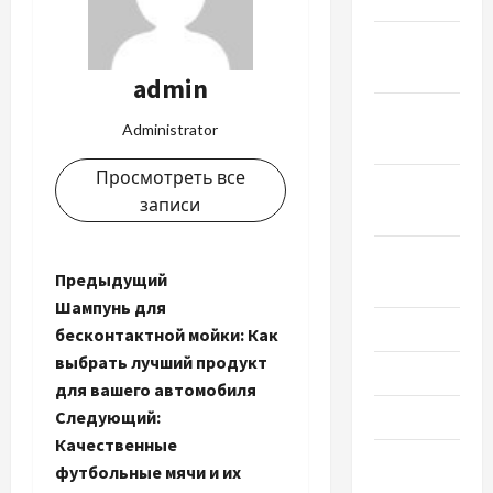
Декабрь
2023
admin
Ноябрь
Administrator
2023
Просмотреть все
Октябрь
записи
2023
Сентябрь
Н
Предыдущий
2023
Шампунь для
а
Июль 2023
бесконтактной мойки: Как
выбрать лучший продукт
в
Июнь 2023
для вашего автомобиля
и
Следующий:
Май 2023
Качественные
Апрель
г
футбольные мячи и их
2023