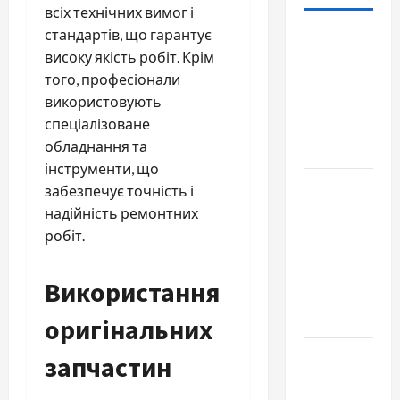
всіх технічних вимог і
стандартів, що гарантує
Наскільки
високу якість робіт. Крім
важливо
того, професіонали
купити
використовують
якісне
спеціалізоване
насіння
обладнання та
базиліку
інструменти, що
Чому
забезпечує точність і
важливо
надійність ремонтних
вибрати
робіт.
якісні
запчастини
Використання
до
тракторів
оригінальних
Украинский
запчастин
нотариус