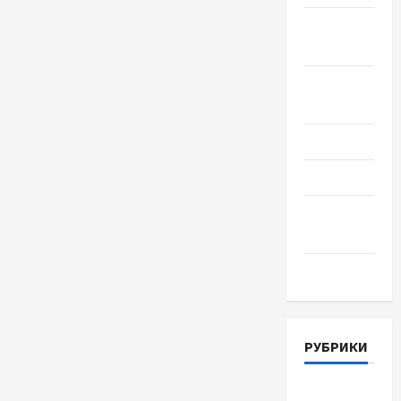
Сентябрь
2018
Август
2018
Июль 2018
Июнь 2018
Апрель
2018
Март 2018
РУБРИКИ
Lifestyle