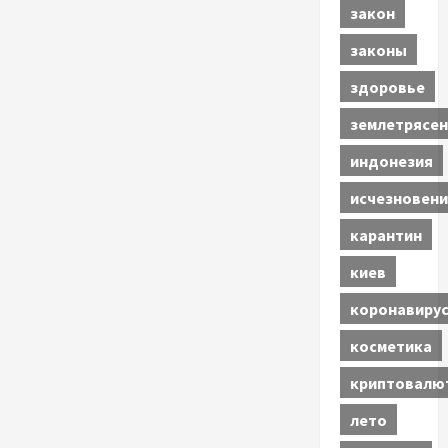
закон
законы
здоровье
землетрясен
индонезия
исчезновени
карантин
киев
коронавиру
косметика
криптовалю
лето