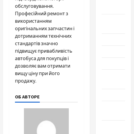
Сентябрь
обслуговування.
2024
Професійний ремонт з
Август
використанням
2024
оригінальних запчастин і
дотриманням технічних
Июль 2024
стандартів значно
підвищує привабливість
Июнь 2024
автобуса для покупців і
Май 2024
дозволяє вам отримати
вищу ціну при його
Апрель
продажу.
2024
Март 2024
ОБ АВТОРЕ
Февраль
2024
Январь
2024