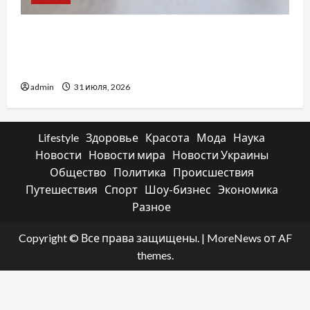
Два пути к одному результату: чем
отличаются способы расторжения брака и
какой выбрать
admin
31 июля, 2026
Lifestyle
Здоровье
Красота
Мода
Наука
Новости
Новости мира
Новости Украины
Общество
Политика
Происшествия
Путешествия
Спорт
Шоу-бизнес
Экономика
Разное
Copyright © Все права защищены.
|
MoreNews
от AF
themes.