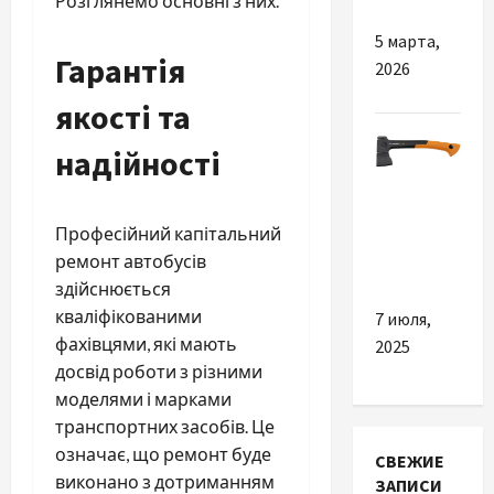
Розглянемо основні з них.
5 марта,
Гарантія
2026
якості та
надійності
Разное
Професійний капітальний
Сокири
ремонт автобусів
Фіскарс
здійснюється
кваліфікованими
7 июля,
фахівцями, які мають
2025
досвід роботи з різними
моделями і марками
транспортних засобів. Це
означає, що ремонт буде
СВЕЖИЕ
виконано з дотриманням
ЗАПИСИ