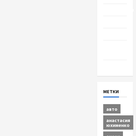
Путешествия
Разное
Спорт
Шоу-
бизнес
Экономика
МЕТКИ
авто
анастасия
юхименко