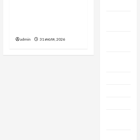
2021
Украинский нотариус во
Вроцлаве:
Октябрь
доверенность для
2021
Украины
Сентябрь
admin
31 июля, 2026
2021
Август
2021
Июль 2021
Июнь 2021
Май 2021
Апрель
2021
Февраль