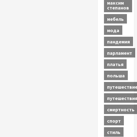
максим
степанов
мебель
мода
пандемия
парламент
платья
польша
путешестви
путешестви
смертность
спорт
стиль