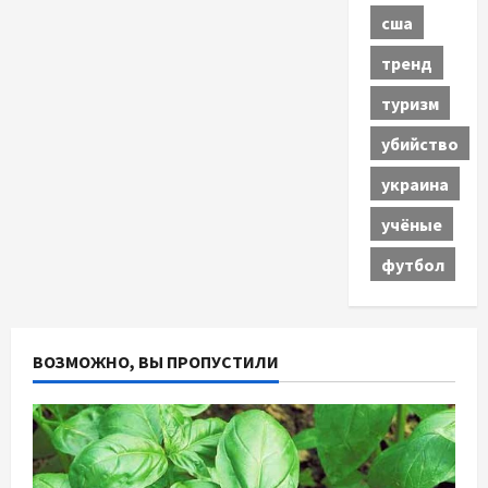
сша
тренд
туризм
убийство
украина
учёные
футбол
ВОЗМОЖНО, ВЫ ПРОПУСТИЛИ