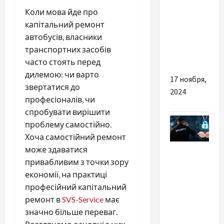
Огляд
Коли мова йде про
популярних
капітальний ремонт
запчастин
автобусів, власники
для
транспортних засобів
агротехніки
часто стоять перед
дилемою: чи варто
17 ноября,
звертатися до
2024
професіоналів, чи
спробувати вирішити
проблему самостійно.
Хоча самостійний ремонт
Разное
може здаватися
привабливим з точки зору
Причини
економії, на практиці
замовити
професійний капітальний
якісні
ремонт в
SVS-Service
має
охоронні
значно більше переваг.
послуги