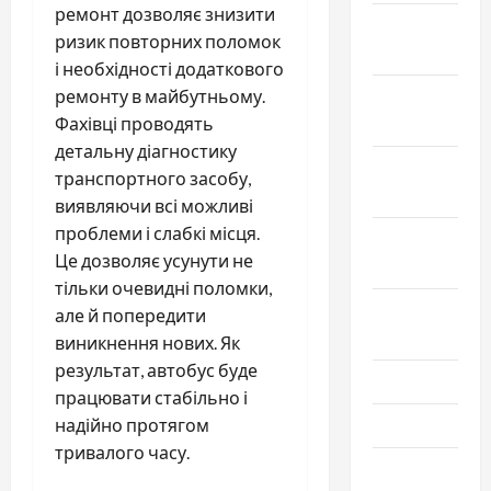
ремонт дозволяє знизити
Декабрь
ризик повторних поломок
2025
і необхідності додаткового
ремонту в майбутньому.
Ноябрь
Фахівці проводять
2025
детальну діагностику
Октябрь
транспортного засобу,
2025
виявляючи всі можливі
проблеми і слабкі місця.
Сентябрь
Це дозволяє усунути не
2025
тільки очевидні поломки,
Август
але й попередити
2025
виникнення нових. Як
результат, автобус буде
Июль 2025
працювати стабільно і
надійно протягом
Июнь 2025
тривалого часу.
Май 2025