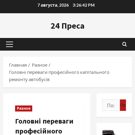
Перейти
7 августа, 2026
3:26:43 PM
к
содержимому
24 Преса
Основное
меню
Главная
Разное
Головні переваги професійного капітального
ремонту автобусів
Найти:
Разное
Головні переваги
професійного