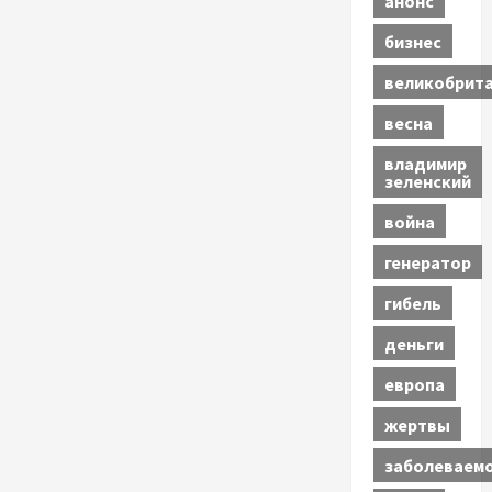
анонс
бизнес
великобрит
весна
владимир
зеленский
война
генератор
гибель
деньги
европа
жертвы
заболеваем