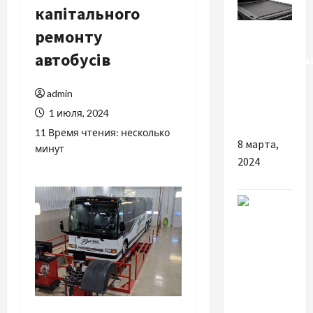
капітального
Разное
ремонту
автобусів
Преимуществ
установки
admin
роллетов
на пикап
1 июля, 2024
11 Время чтения: несколько
8 марта,
минут
2024
Разное