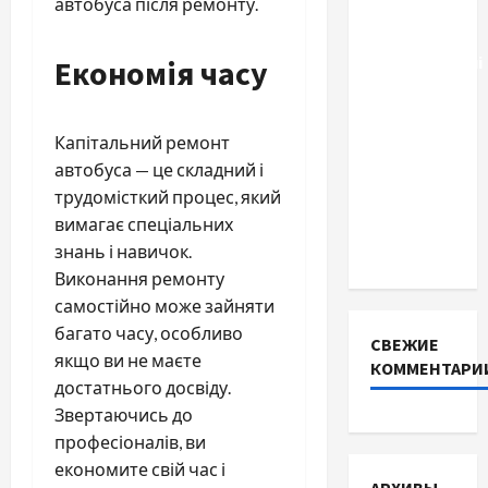
автобуса після ремонту.
залізо-
фосфатні
акумуляторні
Економія часу
батареї зі
SMART
Капітальний ремонт
BMS
автобуса — це складний і
INVERTER
трудомісткий процес, який
для
вимагає спеціальних
інверторів
знань і навичок.
DEYE
Виконання ремонту
самостійно може зайняти
багато часу, особливо
СВЕЖИЕ
якщо ви не маєте
КОММЕНТАРИ
достатнього досвіду.
Звертаючись до
професіоналів, ви
економите свій час і