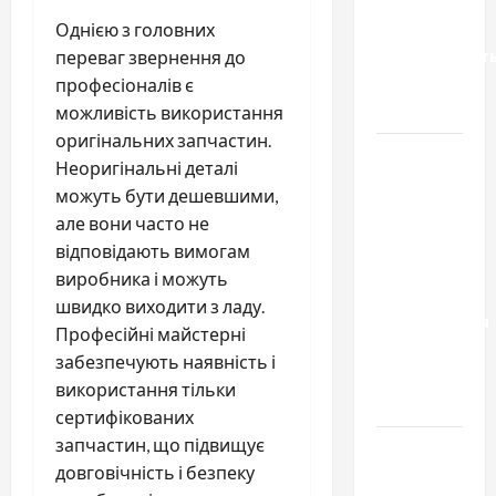
во
Вроцлаве:
Однією з головних
доверенност
переваг звернення до
для
професіоналів є
Украины
можливість використання
оригінальних запчастин.
Два пути
Неоригінальні деталі
к одному
можуть бути дешевшими,
результату:
але вони часто не
чем
відповідають вимогам
отличаются
виробника і можуть
способы
швидко виходити з ладу.
расторжения
Професійні майстерні
брака и
забезпечують наявність і
какой
використання тільки
выбрать
сертифікованих
запчастин, що підвищує
Тягові
довговічність і безпеку
літій-