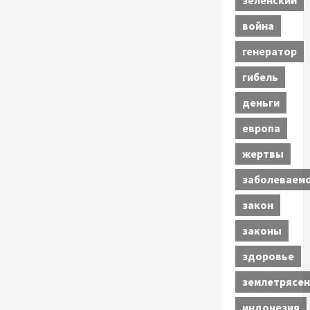
зеленский
война
генератор
гибель
деньги
европа
жертвы
заболеваем
закон
законы
здоровье
землетрясен
индонезия