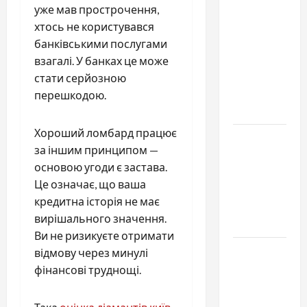
СТО
уже мав прострочення,
Skoda в
хтось не користувався
Молдове:
банківськими послугами
с какими
взагалі. У банках це може
проблемами
стати серйозною
чаще
перешкодою.
обращаются
Хороший ломбард працює
Наскільки
за іншим принципом —
важливо
основою угоди є застава.
купити
Це означає, що ваша
якісне
кредитна історія не має
насіння
вирішального значення.
базиліку
Ви не ризикуєте отримати
Чому
відмову через минулі
важливо
фінансові труднощі.
вибрати
якісні