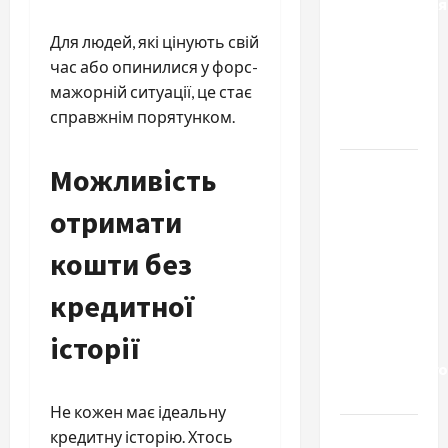
Детоксикація
організму
Для людей, які цінують свій
після
час або опинилися у форс-
тривалого
мажорній ситуації, це стає
вживання
справжнім порятунком.
алкоголю
Приватний
Можливість
будинок
отримати
престарілих
«Рідні
кошти без
Серця»:
сучасні
кредитної
підходи
історії
до
геріатричного
догляду
Не кожен має ідеальну
Автосервис
кредитну історію. Хтось