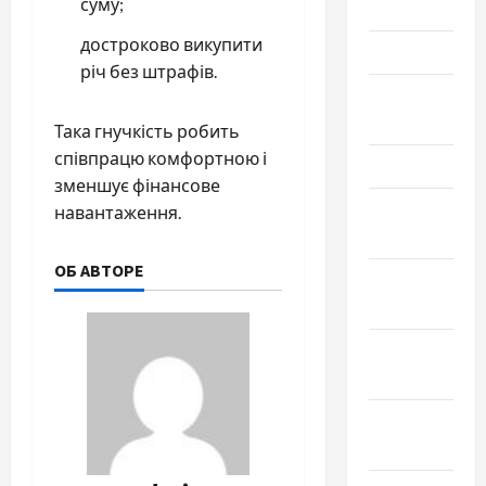
суму;
Июнь 2024
достроково викупити
Май 2024
річ без штрафів.
Апрель
2024
Така гнучкість робить
співпрацю комфортною і
Март 2024
зменшує фінансове
Февраль
навантаження.
2024
ОБ АВТОРЕ
Январь
2024
Декабрь
2023
Ноябрь
2023