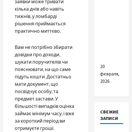
заявки може тривати
Разное
кілька днів або навіть
Самый
тижнів, у ломбарді
экономный
рішення приймається
способ
практично миттєво.
отовления
дома в
Вам не потрібно збирати
2026 году
довідки про доходи,
шукати поручителів чи
20
пояснювати, на що саме
февраля,
підуть кошти. Достатньо
2026
мати документ, що
посвідчує особу, та
предмет застави. У
більшості випадків оцінка
СВЕЖИЕ
займає мінімум часу, і вже
ЗАПИСИ
за короткий період ви
отримуєте гроші.