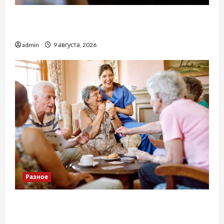
Детоксикація організму після тривалого
вживання алкоголю
admin
9 августа, 2026
Разное
Приватний будинок престарілих «Рідні
Серця»: сучасні підходи до геріатричного