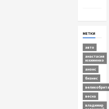
бизнес
Экономика
МЕТКИ
авто
анастасия
юхименко
анонс
бизнес
великобрит
весна
владимир