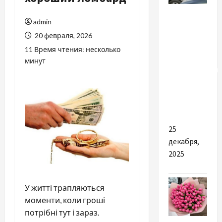
Разное
admin
В яких
20 февраля, 2026
випадках
11 Время чтения: несколько
може
минут
знадобитися
оренда
авто у
Львові
25
декабря,
2025
У житті трапляються
моменти, коли гроші
потрібні тут і зараз.
Разное