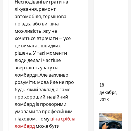
Несподівані витрати на
лікування, ремонт
Взгляните
автомобіля, термінова
на букет
поїздка або вигідна
тюльпанов
можливість, яку не
по-
хочеться втрачати — усе
новому –
це вимагає швидких
актуальные
рішень. У такі моменти
тенденции
люди дедалі частіше
в мире
звертають увагу на
флористики
ломбарди. Але важливо
розуміти: мова йде не про
18
будь-який заклад, а саме
декабря,
про хороший, надійний
2023
ломбард із прозорими
умовами та професійним
підходом. Чому
ціна срібла
ломбард
може бути