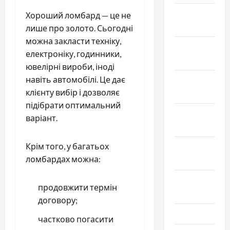
Январь
Хороший ломбард — це не
2025
лише про золото. Сьогодні
можна закласти техніку,
Декабрь
електроніку, годинники,
2024
ювелірні вироби, іноді
навіть автомобілі. Це дає
Ноябрь
клієнту вибір і дозволяє
2024
підібрати оптимальний
Октябрь
варіант.
2024
Крім того, у багатьох
Сентябрь
ломбардах можна:
2024
Август
продовжити термін
2024
договору;
Июль 2024
частково погасити