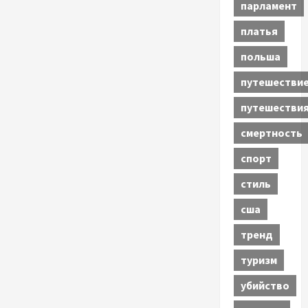
парламент
платья
польша
путешестви
путешестви
смертность
спорт
стиль
сша
тренд
туризм
убийство