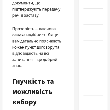
документи, що
2025
підтверджують передачу
Сентябрь
речі в заставу.
2025
Прозорість — ключова
Август
ознака надійності. Якщо
2025
вам детально пояснюють
Июль 2025
кожен пункт договору та
відповідають на всі
Июнь 2025
запитання — це добрий
Май 2025
знак.
Апрель
Гнучкість та
2025
можливість
Март 2025
вибору
Февраль
2025