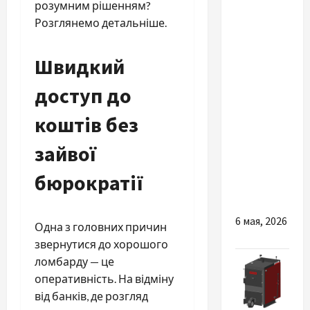
Разное
розумним рішенням?
Розглянемо детальніше.
Такси
Одесса —
Швидкий
Кишинев:
как
доступ до
доехать
коштів без
комфортно,
вовремя и
зайвої
без
лишней
бюрократії
суеты
6 мая, 2026
Одна з головних причин
звернутися до хорошого
ломбарду — це
оперативність. На відміну
від банків, де розгляд