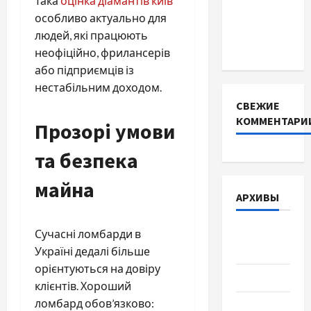
Така
оцінка діамантів київ
запчастини
особливо актуально для
до
людей, які працюють
тракторів
неофіційно, фрилансерів
або підприємців із
нестабільним доходом.
СВЕЖИЕ
КОММЕНТАРИ
Прозорі умови
та безпека
майна
АРХИВЫ
Август
Сучасні ломбарди в
2026
Україні дедалі більше
орієнтуються на довіру
Июль 2026
клієнтів. Хороший
ломбард обов’язково:
Июнь 2026