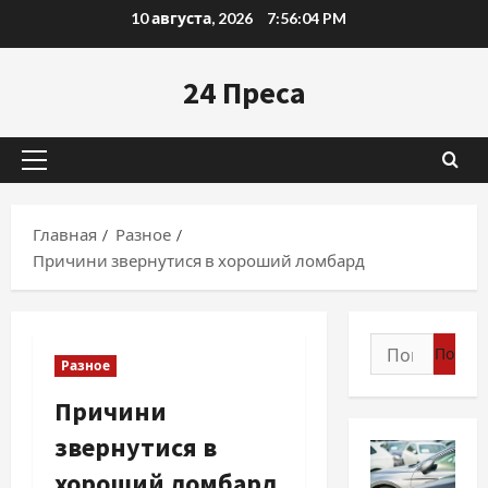
Перейти
10 августа, 2026
7:56:05 PM
к
содержимому
24 Преса
Основное
меню
Главная
Разное
Причини звернутися в хороший ломбард
Найти:
Разное
Причини
звернутися в
хороший ломбард