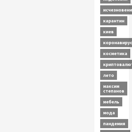
исчезновени
карантин
киев
коронавиру
косметика
криптовалю
лето
максим
степанов
мебель
мода
пандемия