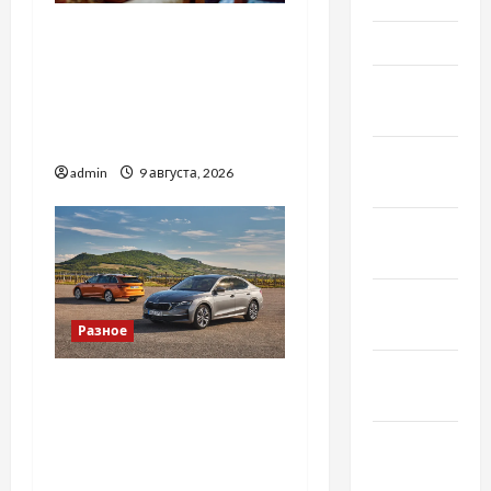
Приватний будинок
Март 2022
престарілих «Рідні
Февраль
Серця»: сучасні підходи
2022
до геріатричного
догляду
Январь
admin
9 августа, 2026
2022
Декабрь
2021
Ноябрь
2021
Разное
Октябрь
Автосервис СТО Skoda в
2021
Молдове: с какими
проблемами чаще
Сентябрь
обращаются
2021