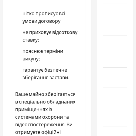
Май 2026
чітко прописує всі
умови договору;
Апрель
2026
не приховує відсоткову
ставку;
Март 2026
пояснює терміни
Февраль
викупу;
2026
гарантує безпечне
Январь
зберігання застави.
2026
Декабрь
Ваше майно зберігається
2025
в спеціально обладнаних
приміщеннях із
Ноябрь
системами охорони та
2025
відеоспостереження. Ви
отримуєте офіційні
Октябрь