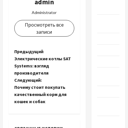
admin
Октябрь
2023
Administrator
Сентябрь
Просмотреть все
2023
записи
Июль 2023
Июнь 2023
Н
Предыдущий
Электрические котлы SAT
Май 2023
а
Systems: взгляд
Апрель
производителя
в
2023
Следующий:
и
Почему стоит покупать
Март 2023
качественный корм для
г
кошек и собак
Февраль
2023
а
Январь
ц