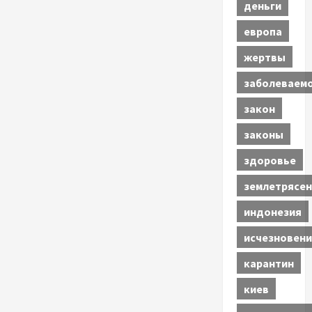
деньги
европа
жертвы
заболеваем
закон
законы
здоровье
землетрясен
индонезия
исчезновени
карантин
киев