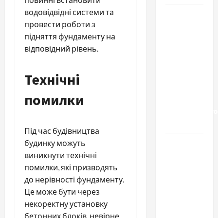
водовідвідні системи та
Приватний
провести роботи з
будинок
підняття фундаменту на
престарілих
відповідний рівень.
«Рідні
Серця»:
сучасні
Технічні
підходи
помилки
до
геріатричного
догляду
Під час будівництва
Автосервис
будинку можуть
СТО
виникнути технічні
Skoda в
помилки, які призводять
Молдове:
до нерівності фундаменту.
с какими
Це може бути через
проблемами
некоректну установку
чаще
бетонних блоків, невірне