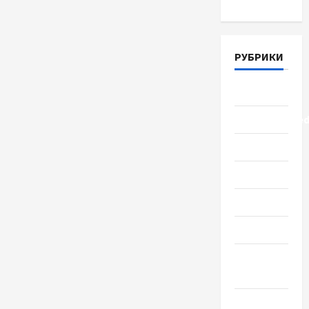
РУБРИКИ
Lifestyle
Uncategorize
Здоровье
Красота
Мода
Наука
Новости
мира
Новости