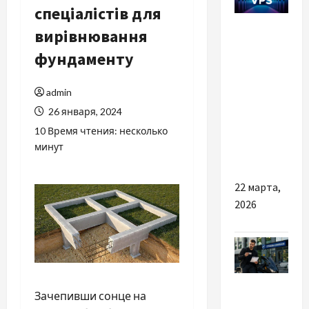
спеціалістів для
Разное
вирівнювання
Когда
фундаменту
сайту
пора
admin
переходить
26 января, 2024
с
10 Время чтения: несколько
хостинга
минут
на VPS
22 марта,
2026
Разное
Зачепивши сонце на