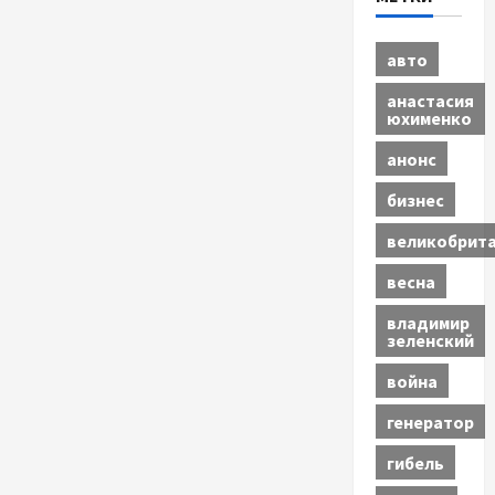
авто
анастасия
юхименко
анонс
бизнес
великобрит
весна
владимир
зеленский
война
генератор
гибель