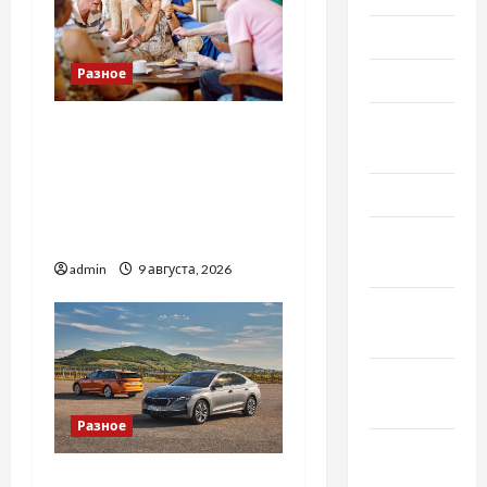
Июнь 2023
Разное
Май 2023
Апрель
Приватний будинок
2023
престарілих «Рідні
Серця»: сучасні підходи
Март 2023
до геріатричного
догляду
Февраль
2023
admin
9 августа, 2026
Январь
2023
Декабрь
2022
Разное
Ноябрь
2022
Автосервис СТО Skoda в