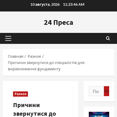
Перейти
10 августа, 2026
11:23:47 AM
к
содержимому
24 Преса
Основное
меню
Главная
Разное
Причини звернутися до спеціалістів для
вирівнювання фундаменту
Найти:
Разное
Причини
звернутися до