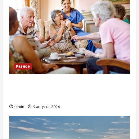
Разное
Приватний будинок престарілих «Рідні
Серця»: сучасні підходи до геріатричного
догляду
admin
9 августа, 2026