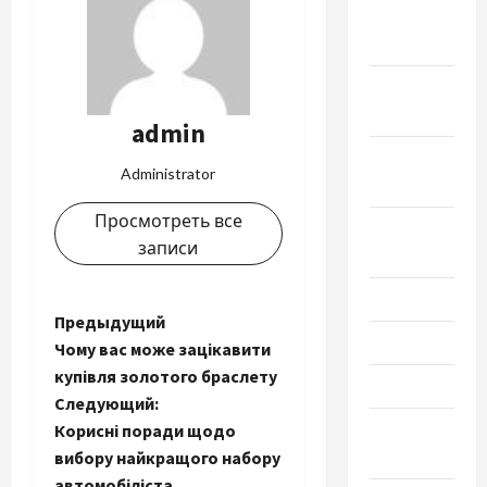
Ноябрь
2024
Октябрь
2024
admin
Сентябрь
Administrator
2024
Просмотреть все
Август
записи
2024
Июль 2024
Н
Предыдущий
Июнь 2024
Чому вас може зацікавити
а
купівля золотого браслету
Май 2024
Следующий:
в
Апрель
Корисні поради щодо
2024
и
вибору найкращого набору
автомобіліста