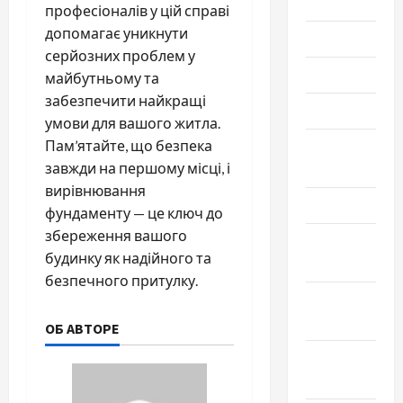
2025
професіоналів у цій справі
допомагає уникнути
Июль 2025
серйозних проблем у
Июнь 2025
майбутньому та
забезпечити найкращі
Май 2025
умови для вашого житла.
Пам’ятайте, що безпека
Апрель
завжди на першому місці, і
2025
вирівнювання
Март 2025
фундаменту — це ключ до
збереження вашого
Февраль
будинку як надійного та
2025
безпечного притулку.
Январь
2025
ОБ АВТОРЕ
Декабрь
2024