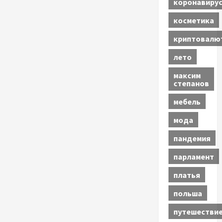
коронавиру
косметика
криптовалю
лето
максим
степанов
мебель
мода
пандемия
парламент
платья
польша
путешестви