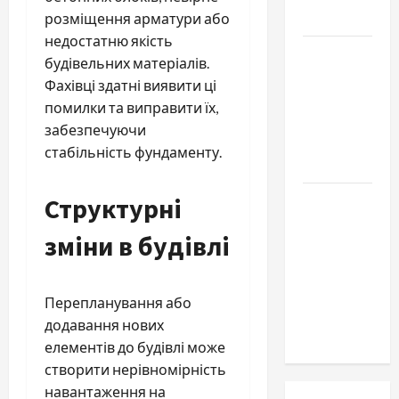
обращаются
розміщення арматури або
недостатню якість
Наскільки
будівельних матеріалів.
важливо
Фахівці здатні виявити ці
купити
помилки та виправити їх,
якісне
забезпечуючи
насіння
стабільність фундаменту.
базиліку
Структурні
Чому
важливо
зміни в будівлі
вибрати
якісні
запчастини
Перепланування або
до
додавання нових
тракторів
елементів до будівлі може
створити нерівномірність
навантаження на