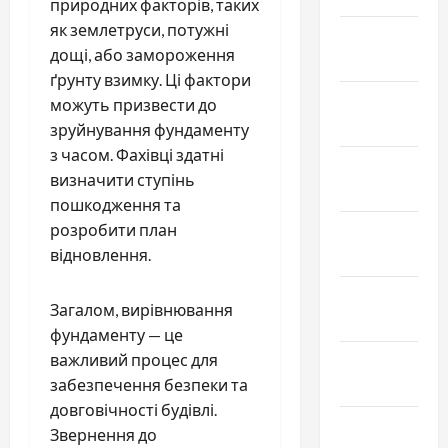
природних факторів, таких
як землетруси, потужні
Февраль
дощі, або замороження
2026
ґрунту взимку. Ці фактори
Январь
можуть призвести до
2026
зруйнування фундаменту
з часом. Фахівці здатні
Декабрь
визначити ступінь
2025
пошкодження та
розробити план
Ноябрь
відновлення.
2025
Октябрь
Загалом, вирівнювання
2025
фундаменту — це
важливий процес для
Сентябрь
забезпечення безпеки та
2025
довговічності будівлі.
Август
Звернення до