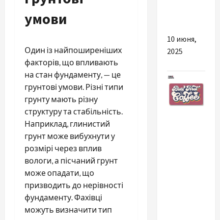
входит в
умови
оплату
10 июня,
Один із найпоширеніших
2025
факторів, що впливають
на стан фундаменту, — це
грунтові умови. Різні типи
грунту мають різну
структуру та стабільність.
Разное
Наприклад, глинистий
грунт може вибухнути у
От идеи
розмірі через вплив
до
вологи, а пісчаний грунт
реализации:
може опадати, що
как
призводить до нерівності
выбрать и
фундаменту. Фахівці
купить
можуть визначити тип
постеры,