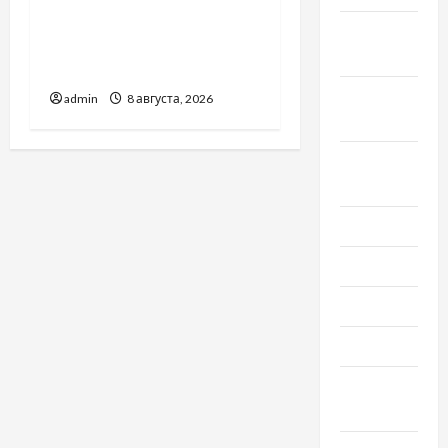
Молдове: с какими
Октябрь
проблемами чаще
2022
обращаются
Сентябрь
admin
8 августа, 2026
2022
Август
2022
Июль 2022
Июнь 2022
Май 2022
Март 2022
Февраль
2022