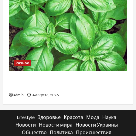
Разное
Наскільки важливо купити якісне насіння
базиліку
admin
4 августа, 2026
Lifestyle
Здоровье
Красота
Мода
Наука
Новости
Новости мира
Новости Украины
Общество
Политика
Происшествия