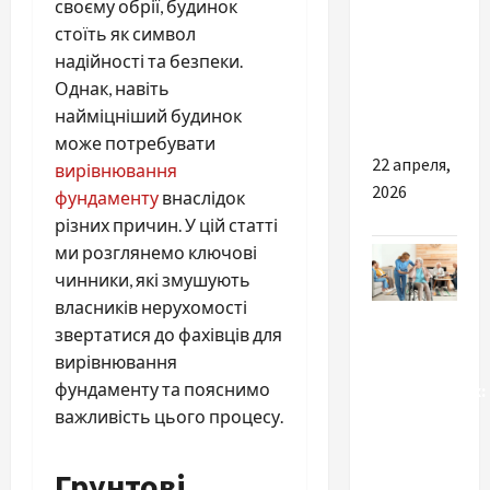
Можно ли
своєму обрії, будинок
оформить
стоїть як символ
страховку
надійності та безпеки.
мотоцикла
Однак, навіть
без прав?
найміцніший будинок
може потребувати
22 апреля,
вирівнювання
2026
фундаменту
внаслідок
різних причин. У цій статті
ми розглянемо ключові
чинники, які змушують
власників нерухомості
Разное
звертатися до фахівців для
вирівнювання
Дом
фундаменту та пояснимо
престарелых:
важливість цього процесу.
цена,
условия и
что
Грунтові