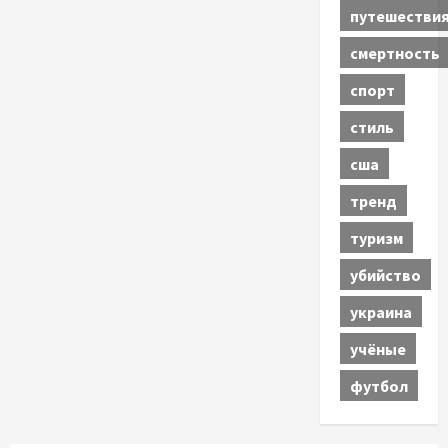
путешестви
смертность
спорт
стиль
сша
тренд
туризм
убийство
украина
учёные
футбол