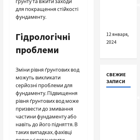
грунту та вжити заходи
соответству
для покращення стійкості
концепции
фундаменту.
кафе
Гідрологічні
12 января,
2024
проблеми
Зміни рівня ґрунтових вод
СВЕЖИЕ
можуть викликати
ЗАПИСИ
серйозні проблеми для
фундаменту. Підвищення
Детоксикація
рівня ґрунтових вод може
організму
призвести до змивання
після
частини фундаменту або
тривалого
навіть до його підняття. В
вживання
таких випадках, фахівці
алкоголю
повинні встановити