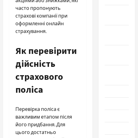
акціями або знижками, які
часто пропонують
Ноябрь
страхові компанії при
2022
оформленні онлайн
Октябрь
страхування.
2022
Як перевірити
Сентябрь
2022
дійсність
Август
страхового
2022
поліса
Июль 2022
Июнь 2022
Перевірка поліса є
Май 2022
важливим етапом після
його придбання. Для
Март 2022
цього достатньо