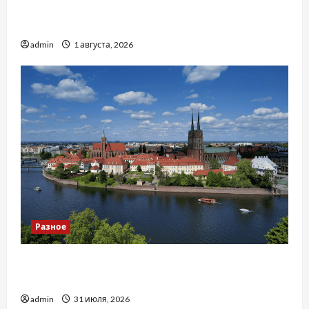
Чому важливо вибрати якісні запчастини до
тракторів
admin
1 августа, 2026
Разное
Украинский нотариус во Вроцлаве:
доверенность для Украины
admin
31 июля, 2026