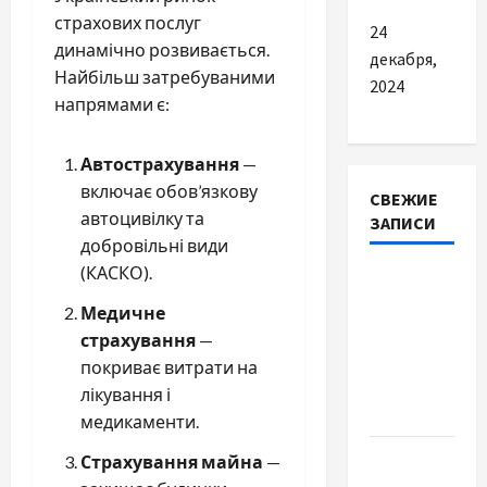
страхових послуг
24
динамічно розвивається.
декабря,
Найбільш затребуваними
2024
напрямами є:
Автострахування
—
включає обов’язкову
СВЕЖИЕ
автоцивілку та
ЗАПИСИ
добровільні види
(КАСКО).
Наскільки
важливо
Медичне
купити
страхування
—
якісне
покриває витрати на
насіння
лікування і
базиліку
медикаменти.
Чому
Страхування майна
—
важливо