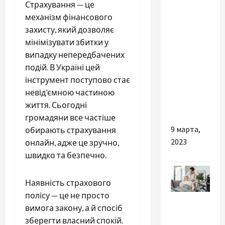
Страхування — це
механізм фінансового
В Южной
захисту, який дозволяє
Африке
мінімізувати збитки у
обнаружили
випадку непередбачених
два
подій. В Україні цей
новых
інструмент поступово стає
вида сов,
невід’ємною частиною
они уже
життя. Сьогодні
вымирают
громадяни все частіше
9 марта,
обирають страхування
2023
онлайн, адже це зручно,
швидко та безпечно.
Наявність страхового
полісу — це не просто
Разное
вимога закону, а й спосіб
Пансіонат
зберегти власний спокій.