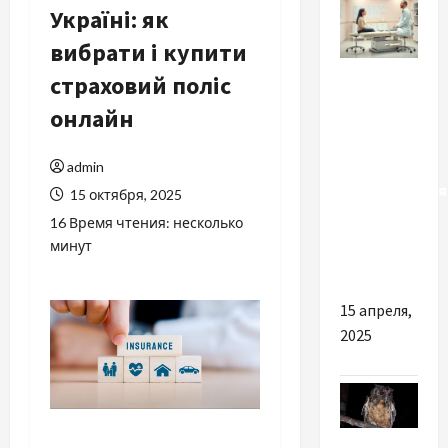
Україні: як
вибрати і купити
Разное
страховий поліс
онлайн
Прием
гинеколога:
почему
admin
консультация
15 октября, 2025
важна
16 Время чтения: несколько
для
минут
женщин
15 апреля,
2025
Наука