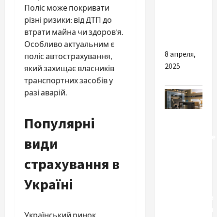
для літніх
Поліс може покривати
людей в
різні ризики: від ДТП до
Одесі
втрати майна чи здоров’я.
Особливо актуальним є
8 апреля,
поліс автострахування,
2025
який захищає власників
транспортних засобів у
разі аварій.
Разное
Популярні
Современные
види
офисные
страхування в
шкафы:
популярные
Україні
виды и
характерные
особенности
Український ринок