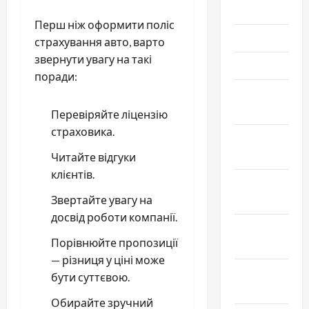
Июль 2021
Перш ніж оформити поліс
Июнь 2021
страхування авто, варто
звернути увагу на такі
Май 2021
поради:
Апрель
2021
Перевіряйте ліцензію
страховика.
Февраль
2021
Читайте відгуки
клієнтів.
Январь
2021
Звертайте увагу на
досвід роботи компанії.
Декабрь
Порівнюйте пропозиції
2020
— різниця у ціні може
Ноябрь
бути суттєвою.
2020
Обирайте зручний