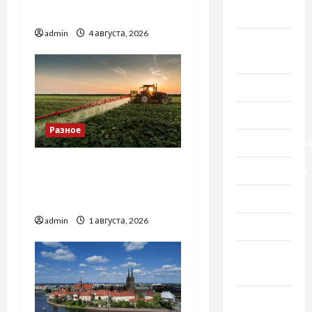
базиліку
мира
admin
4 августа, 2026
Новости
Украины
Общество
Политика
Разное
Происшестви
Чому важливо вибрати
Путешествия
якісні запчастини до
Разное
тракторів
admin
1 августа, 2026
Спорт
Шоу-
бизнес
Экономика