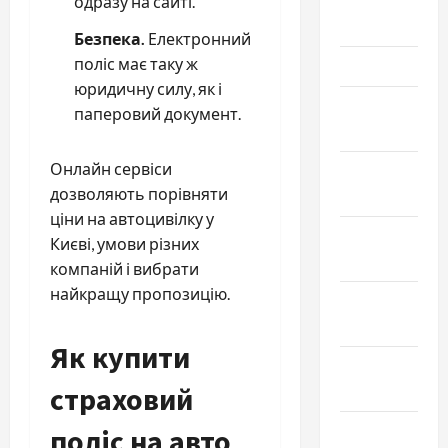
Апрель
одразу на сайті.
2026
Безпека.
Електронний
поліс має таку ж
Март 2026
юридичну силу, як і
Февраль
паперовий документ.
2026
Онлайн сервіси
Январь
дозволяють порівняти
2026
ціни на автоцивілку у
Декабрь
Києві, умови різних
2025
компаній і вибрати
найкращу пропозицію.
Ноябрь
2025
Як купити
Октябрь
страховий
2025
Сентябрь
поліс на авто