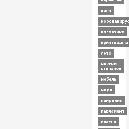
киев
коронавиру
косметика
криптовалю
лето
максим
степанов
мебель
мода
пандемия
парламент
платья