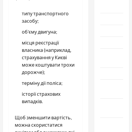
2023
типу транспортного
Июль 2023
засобу;
Июнь 2023
об’єму двигуна;
Май 2023
місця реєстрації
власника (наприклад,
Апрель
страхування у Києві
2023
може коштувати трохи
дорожче);
Март 2023
терміну дії поліса;
Февраль
2023
історії страхових
випадків.
Январь
2023
Щоб зменшити вартість,
Декабрь
можна скористатися
2022