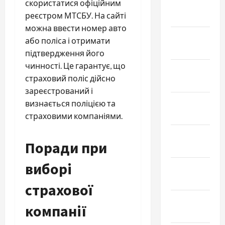
скористатися офіційним
Февраль
реєстром МТСБУ. На сайті
2022
можна ввести номер авто
Январь
або поліса і отримати
2022
підтвердження його
чинності. Це гарантує, що
Декабрь
страховий поліс дійсно
2021
зареєстрований і
Ноябрь
визнається поліцією та
2021
страховими компаніями.
Октябрь
Поради при
2021
виборі
Сентябрь
2021
страхової
Август
компанії
2021