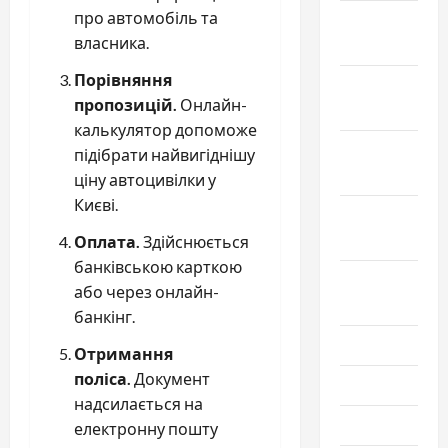
про автомобіль та
Декабрь
власника.
2024
Порівняння
Ноябрь
пропозицій.
Онлайн-
2024
калькулятор допоможе
Октябрь
підібрати найвигіднішу
2024
ціну автоцивілки у
Києві.
Сентябрь
2024
Оплата.
Здійснюється
банківською карткою
Август
або через онлайн-
2024
банкінг.
Июль 2024
Отримання
поліса.
Документ
Июнь 2024
надсилається на
Май 2024
електронну пошту