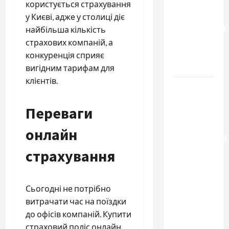
отличаются
користується страхування
способы
у Києві, адже у столиці діє
расторжения
найбільша кількість
брака и
страхових компаній, а
какой
конкуренція сприяє
выбрать
вигідним тарифам для
клієнтів.
Тягові
літій-
Переваги
залізо-
фосфатні
онлайн
акумуляторні
батареї зі
страхування
SMART
BMS
Сьогодні не потрібно
INVERTER
витрачати час на поїздки
для
до офісів компаній. Купити
інверторів
страховий поліс онлайн
DEYE