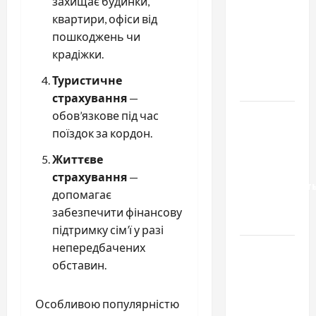
захищає будинки,
вибрати
квартири, офіси від
якісні
пошкоджень чи
запчастини
крадіжки.
до
Туристичне
тракторів
страхування
—
Украинский
обов’язкове під час
нотариус
поїздок за кордон.
во
Життєве
Вроцлаве:
страхування
—
доверенност
допомагає
для
забезпечити фінансову
Украины
підтримку сім’ї у разі
непередбачених
Два пути
обставин.
к одному
результату:
чем
Особливою популярністю