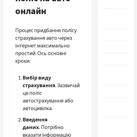
2025
онлайн
Август
2025
Процес придбання полісу
Июль 2025
страхування авто через
інтернет максимально
Июнь 2025
простий. Ось основні
Май 2025
кроки:
Апрель
Вибір виду
2025
страхування.
Зазвичай
Март 2025
це поліс
автострахування або
Февраль
автоцивілка.
2025
Введення
Январь
даних.
Потрібно
2025
вказати інформацію