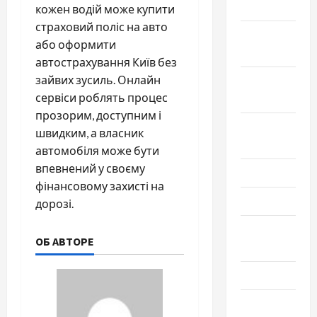
2019
кожен водій може купити
страховий поліс на авто
Ноябрь
або оформити
2019
автострахування Київ без
зайвих зусиль. Онлайн
Сентябрь
сервіси роблять процес
2019
прозорим, доступним і
Август
швидким, а власник
2019
автомобіля може бути
впевнений у своєму
Июнь 2019
фінансовому захисті на
Май 2019
дорозі.
Апрель
ОБ АВТОРЕ
2019
Март 2019
Февраль