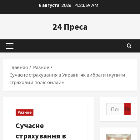
Перейти
8 августа, 2026
4:24:00 AM
к
содержимому
24 Преса
Основное
меню
Главная
Разное
Сучасне страхування в Україні: як вибрати і купити
страховий поліс онлайн
Найти:
Разное
Сучасне
страхування в