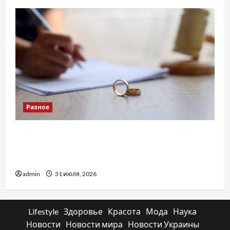
Разное
Два пути к одному результату: чем
отличаются способы расторжения брака и
какой выбрать
admin
31 июля, 2026
Lifestyle
Здоровье
Красота
Мода
Наука
Новости
Новости мира
Новости Украины