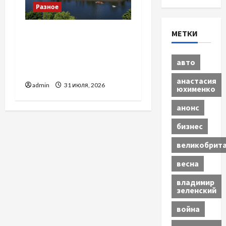
Разное
Украинский нотариус во
МЕТКИ
Вроцлаве:
доверенность для
авто
Украины
анастасия
admin
31 июля, 2026
юхименко
анонс
бизнес
великобрит
весна
владимир
зеленский
война