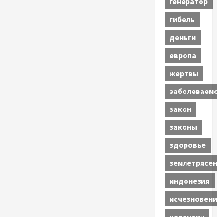
генератор
гибель
деньги
европа
жертвы
заболеваем
закон
законы
здоровье
землетрясен
индонезия
исчезновени
карантин