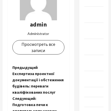
2019
Декабрь
2018
admin
Ноябрь
2018
Administrator
Октябрь
Просмотреть все
2018
записи
Сентябрь
2018
Н
Предыдущий
Експертиза проектної
Август
а
документації і обстеження
2018
будівель: переваги
в
Июль 2018
кваліфікованих послуг
и
Следующий:
Июнь 2018
Подготовка печи к
г
отопительному сезону: