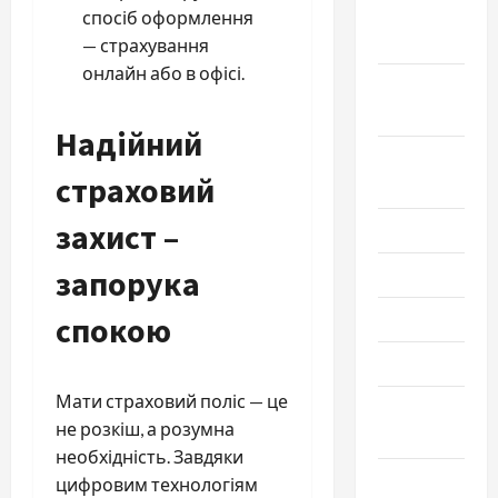
Октябрь
спосіб оформлення
2020
—
страхування
онлайн
або в офісі.
Сентябрь
2020
Надійний
Август
страховий
2020
захист –
Июль 2020
запорука
Июнь 2020
Май 2020
спокою
Март 2020
Мати страховий поліс — це
Февраль
не розкіш, а розумна
2020
необхідність. Завдяки
Декабрь
цифровим технологіям