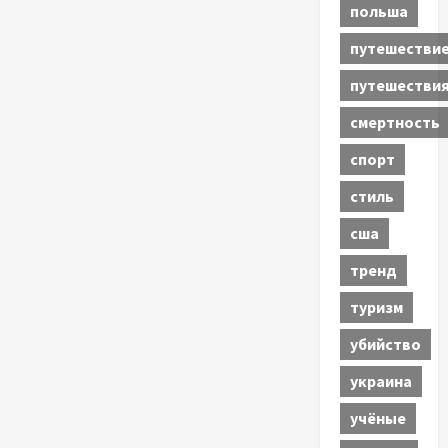
польша
путешестви
путешестви
смертность
спорт
стиль
сша
тренд
туризм
убийство
украина
учёные