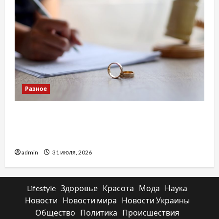
Разное
Два пути к одному результату: чем
отличаются способы расторжения брака и
какой выбрать
admin
31 июля, 2026
Lifestyle
Здоровье
Красота
Мода
Наука
Новости
Новости мира
Новости Украины
Общество
Политика
Происшествия