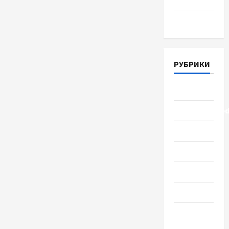
2018
Март 2018
РУБРИКИ
Lifestyle
Uncategorize
Здоровье
Красота
Мода
Наука
Новости
мира