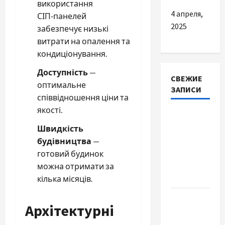
використання
4 апреля,
СІП‑панелей
2025
забезпечує низькі
витрати на опалення та
кондиціонування.
Доступність
—
СВЕЖИЕ
оптимальне
ЗАПИСИ
співвідношення ціни та
якості.
Наскільки
важливо
Швидкість
купити
будівництва
—
якісне
готовий будинок
насіння
можна отримати за
базиліку
кілька місяців.
Чому
Архітектурні
важливо
вибрати