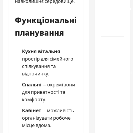
способы
навколишнє середовище.
расторжения
брака и
Функціональні
какой
планування
выбрать
Тягові
літій-
Кухня‑вітальня
—
залізо-
простір для сімейного
фосфатні
спілкування та
акумуляторні
відпочинку.
батареї зі
Спальні
— окремі зони
SMART
для приватності та
BMS
комфорту.
INVERTER
для
Кабінет
— можливість
інверторів
організувати робоче
DEYE
місце вдома.