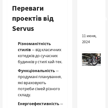
причини
Переваги
навчатися
в
проектів від
авторитетній
автошколі
Servus
11 июня,
2024
Різноманітність
стилів
— від класичних
котеджів до сучасних
будинків у стилі хай‑тек.
Разное
Функціональність
—
продумані планування,
Чому
які враховують
важливо
потреби сімей різного
обрати
складу.
надійну
мотошколу?
Енергоефективність
—