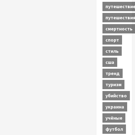
путешестви
путешестви
смертность
спорт
стиль
сша
тренд
туризм
убийство
украина
учёные
футбол