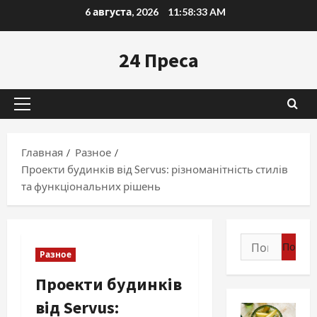
Перейти
6 августа, 2026
11:58:34 AM
к
содержимому
24 Преса
Основное
меню
Главная
Разное
Проекти будинків від Servus: різноманітність стилів
та функціональних рішень
Найти:
Разное
Проекти будинків
від Servus: