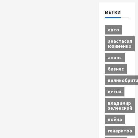
МЕТКИ
авто
анастасия
юхименко
анонс
бизнес
великобрит
весна
владимир
зеленский
война
генератор