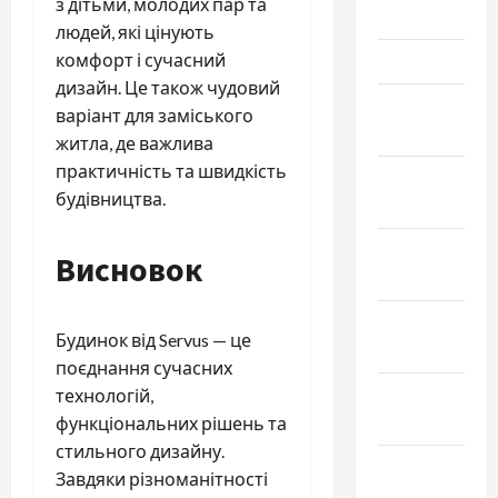
з дітьми, молодих пар та
2024
людей, які цінують
комфорт і сучасний
Март 2024
дизайн. Це також чудовий
Февраль
варіант для заміського
2024
житла, де важлива
практичність та швидкість
Январь
будівництва.
2024
Декабрь
Висновок
2023
Ноябрь
Будинок від Servus — це
2023
поєднання сучасних
Октябрь
технологій,
2023
функціональних рішень та
стильного дизайну.
Сентябрь
Завдяки різноманітності
2023