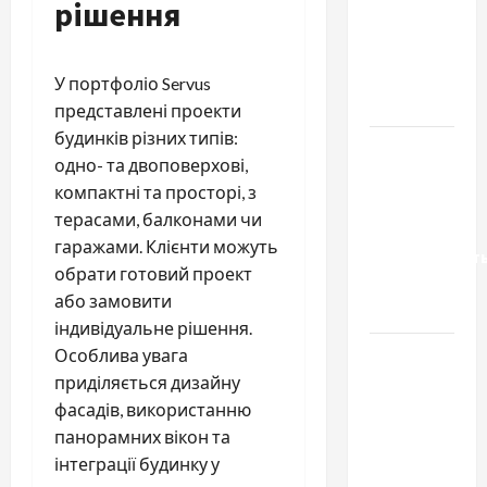
рішення
якісні
запчастини
до
У портфоліо Servus
тракторів
представлені проекти
будинків різних типів:
Украинский
одно- та двоповерхові,
нотариус
компактні та просторі, з
во
терасами, балконами чи
Вроцлаве:
гаражами. Клієнти можуть
доверенност
обрати готовий проект
для
або замовити
Украины
індивідуальне рішення.
Два пути
Особлива увага
к одному
приділяється дизайну
результату:
фасадів, використанню
чем
панорамних вікон та
отличаются
інтеграції будинку у