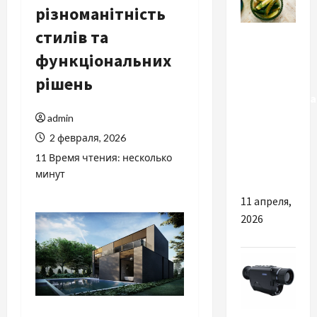
різноманітність
Разное
стилів та
функціональних
Кого
рішень
могут
заинтересова
соленые
admin
огурцы с
2 февраля, 2026
доставкой
11 Время чтения: несколько
в Испании
минут
11 апреля,
2026
Разное