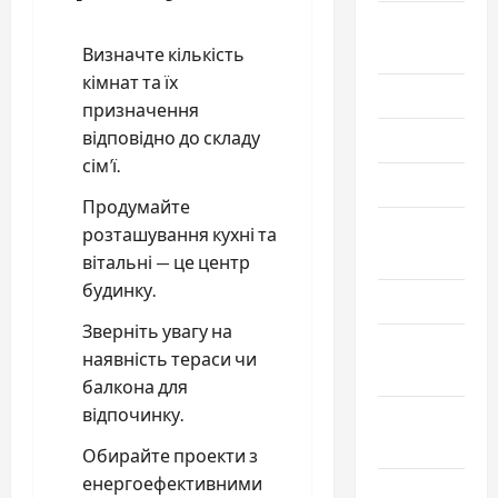
Август
2025
Визначте кількість
кімнат та їх
Июль 2025
призначення
відповідно до складу
Июнь 2025
сім’ї.
Май 2025
Продумайте
Апрель
розташування кухні та
2025
вітальні — це центр
будинку.
Март 2025
Зверніть увагу на
Февраль
наявність тераси чи
2025
балкона для
відпочинку.
Январь
2025
Обирайте проекти з
енергоефективними
Декабрь