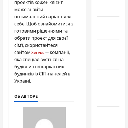
проектів кожен клієнт
може знайти
Июль 2023
оптимальний варіант для
Июнь 2023
себе. Щоб ознайомитися з
готовими рішеннями та
Май 2023
обрати проект для своєї
Апрель
сім’ї, скористайтеся
2023
сайтом
Servus
— компанії,
яка спеціалізується на
Март 2023
будівництві каркасних
будинків із СІП‑панелей в
Февраль
Україні.
2023
Январь
ОБ АВТОРЕ
2023
Декабрь
2022