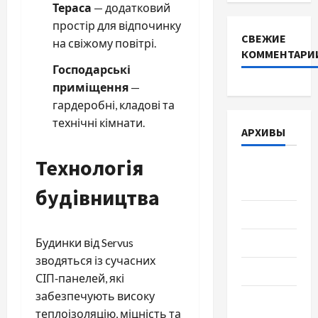
Тераса
— додатковий
простір для відпочинку
СВЕЖИЕ
на свіжому повітрі.
КОММЕНТАРИ
Господарські
приміщення
—
гардеробні, кладові та
технічні кімнати.
АРХИВЫ
Технологія
Август
2026
будівництва
Июль 2026
Июнь 2026
Будинки від Servus
зводяться із сучасних
Май 2026
СІП‑панелей, які
забезпечують високу
Апрель
теплоізоляцію, міцність та
2026