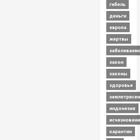
гибель
деньги
европа
жертвы
заболеваем
закон
законы
здоровье
землетрясен
индонезия
исчезновени
карантин