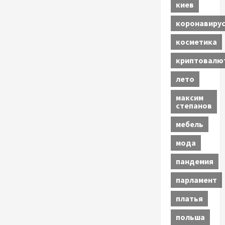
киев
коронавиру
косметика
криптовалю
лето
максим
степанов
мебель
мода
пандемия
парламент
платья
польша