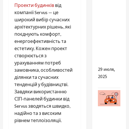
Проекти будинків
від
компанії Servus — це
Тепловізор:
широкий вибір сучасних
що це
архітектурних рішень, які
таке, як
поєднують комфорт,
працює
енергоефективність та
та кому
естетику. Кожен проект
дійсно
створюється з
потрібен
урахуванням потреб
29 июля,
замовника, особливостей
2025
ділянки та сучасних
тенденцій у будівництві.
Завдяки використанню
СІП‑панелей будинки від
Servus зводяться швидко,
Разное
надійно та з високим
рівнем теплоізоляції.
Найкращі