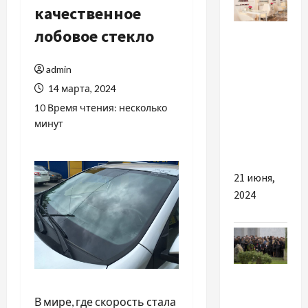
качественное
Разное
лобовое стекло
Идеальный
admin
маникюрный
14 марта, 2024
стол, как
10 Время чтения: несколько
выбрать и
минут
где
купить?
21 июня,
2024
Разное
В мире, где скорость стала
Ритуальні