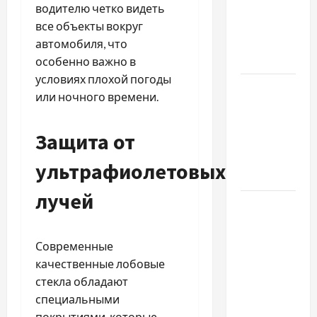
с какими
водителю четко видеть
проблемами
все объекты вокруг
чаще
автомобиля, что
обращаются
особенно важно в
условиях плохой погоды
Наскільки
или ночного времени.
важливо
купити
Защита от
якісне
насіння
ультрафиолетовых
базиліку
лучей
Чому
важливо
вибрати
Современные
якісні
качественные лобовые
запчастини
стекла обладают
до
специальными
тракторів
покрытиями, которые