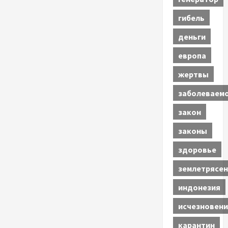
гибель
деньги
европа
жертвы
заболеваем
закон
законы
здоровье
землетрясен
индонезия
исчезновени
карантин