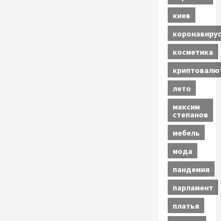
киев
коронавиру
косметика
криптовалю
лето
максим
степанов
мебель
мода
пандемия
парламент
платья