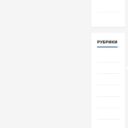
2018
Март 2018
РУБРИКИ
Lifestyle
Uncategorize
Здоровье
Красота
Мода
Наука
Новости