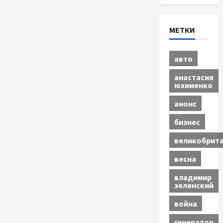
МЕТКИ
авто
анастасия
юхименко
анонс
бизнес
великобрит
весна
владимир
зеленский
война
генератор