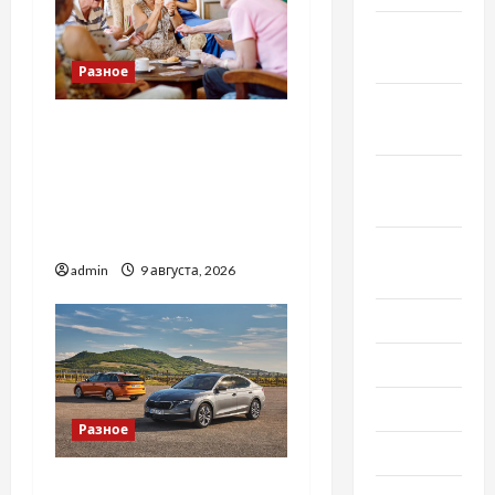
Ноябрь
2022
Разное
Октябрь
Приватний будинок
2022
престарілих «Рідні
Сентябрь
Серця»: сучасні підходи
2022
до геріатричного
догляду
Август
admin
9 августа, 2026
2022
Июль 2022
Июнь 2022
Май 2022
Разное
Март 2022
Автосервис СТО Skoda в