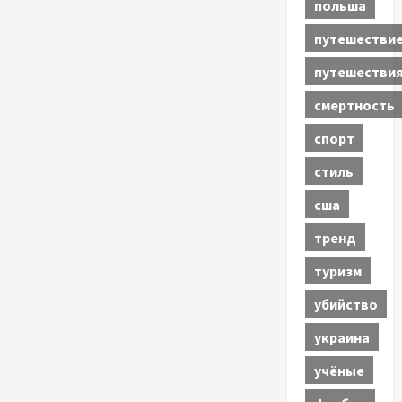
польша
путешестви
путешестви
смертность
спорт
стиль
сша
тренд
туризм
убийство
украина
учёные