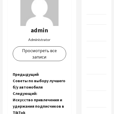
Апрель
2024
Март 2024
admin
Февраль
2024
Administrator
Январь
Просмотреть все
2024
записи
Декабрь
2023
Н
Предыдущий
Ноябрь
Советы по выбору лучшего
а
2023
б/у автомобиля
Следующий:
в
Октябрь
Искусство привлечения и
2023
и
удержания подписчиков в
Сентябрь
TikTok