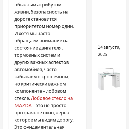
обычным атрибутом
товари та
жизни, безопасность на
сучасні
дороге становится
економічні
приоритетом номер один.
тенденції
И хотя мы часто
України
обращаем внимание на
14 августа,
состояние двигателя,
2025
тормозных систем и
других важных аспектов
автомобиля, часто
забываем о крошечном,
но критически важном
компоненте – лобовом
Разное
стекле.
Лобовое стекло на
MAZDA
– это не просто
Почему
прозрачное окно, через
важно
которое мы видим дорогу.
купить
Это фундаментальная
стол для