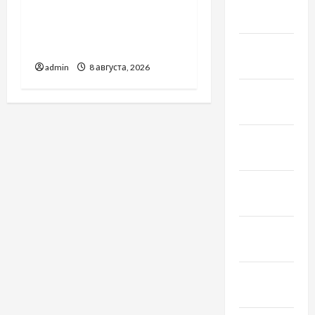
Февраль
Молдове: с какими
2022
проблемами чаще
обращаются
Январь
2022
admin
8 августа, 2026
Декабрь
2021
Ноябрь
2021
Октябрь
2021
Сентябрь
2021
Август
2021