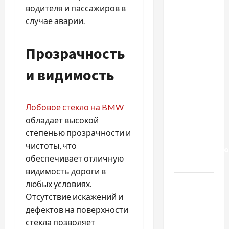
тривалого
водителя и пассажиров в
вживання
случае аварии.
алкоголю
Приватний
Прозрачность
будинок
и видимость
престарілих
«Рідні
Серця»:
Лобовое стекло на BMW
сучасні
обладает высокой
підходи
степенью прозрачности и
до
чистоты, что
геріатричного
обеспечивает отличную
догляду
видимость дороги в
Автосервис
любых условиях.
СТО
Отсутствие искажений и
Skoda в
дефектов на поверхности
Молдове:
стекла позволяет