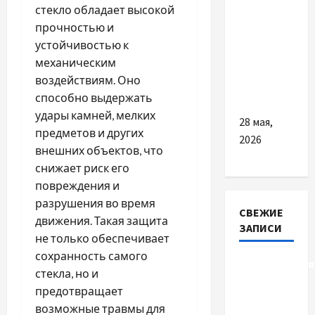
PlayStation
стекло обладает высокой
5 Pro
прочностью и
через
устойчивостью к
телевизор
механическим
65
воздействиям. Оно
дюймов
способно выдержать
удары камней, мелких
28 мая,
предметов и других
2026
внешних объектов, что
снижает риск его
повреждения и
разрушения во время
СВЕЖИЕ
движения. Такая защита
ЗАПИСИ
не только обеспечивает
сохранность самого
Детоксикація
стекла, но и
організму
предотвращает
після
возможные травмы для