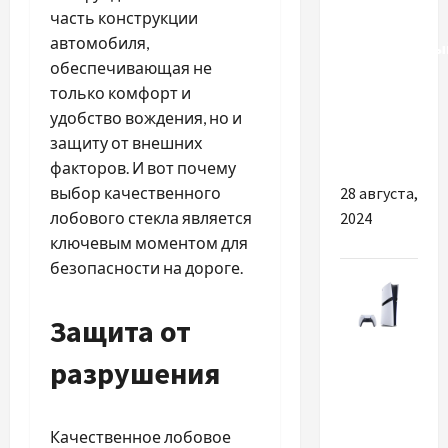
часть конструкции
маникюра:
автомобиля,
неотъемлемы
обеспечивающая не
элемент
только комфорт и
для
удобство вождения, но и
работы
защиту от внешних
мастера
факторов. И вот почему
28 августа,
выбор качественного
2024
лобового стекла является
ключевым моментом для
безопасности на дороге.
Защита от
Разное
разрушения
Раскрываем
потенциал
Качественное лобовое