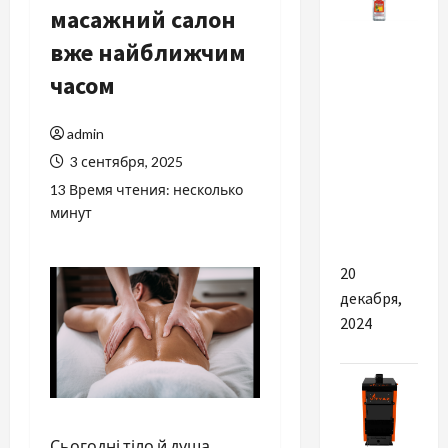
масажний салон
Разное
вже найближчим
ТОП-10
часом
вариантов
текилы
admin
для
3 сентября, 2025
вечеринок:
13 Время чтения: несколько
что
минут
выбрать?
20
декабря,
2024
Сьогодні тіло й душа