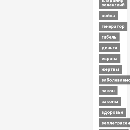
владимир
зеленский
война
генератор
гибель
деньги
европа
жертвы
заболеваем
закон
законы
здоровье
землетрясен