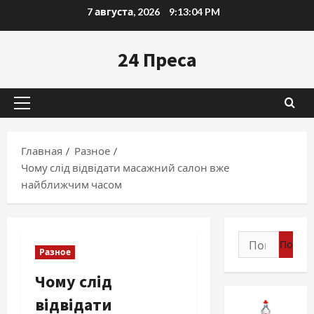
Перейти
7 августа, 2026
9:13:05 PM
к
содержимому
24 Преса
Основное
меню
Главная
Разное
Чому слід відвідати масажний салон вже
найближчим часом
Найти:
Разное
Чому слід
відвідати