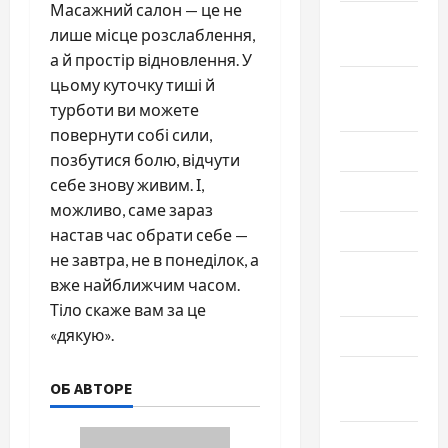
Масажний салон — це не
Октябрь
лише місце розслаблення,
2023
а й простір відновлення. У
цьому куточку тиші й
Сентябрь
турботи ви можете
2023
повернути собі сили,
Июль 2023
позбутися болю, відчути
себе знову живим. І,
Июнь 2023
можливо, саме зараз
Май 2023
настав час обрати себе —
не завтра, не в понеділок, а
Апрель
вже найближчим часом.
2023
Тіло скаже вам за це
«дякую».
Март 2023
Февраль
ОБ АВТОРЕ
2023
Январь