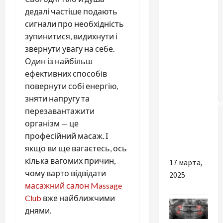
Разное
дедалі частіше подають
сигнали про необхідність
Котлы
зупинитися, видихнути і
Витязь:
звернути увагу на себе.
где
Один із найбільш
купить с
ефективних способів
гарантией
повернути собі енергію,
от
зняти напругу та
производите
перезавантажити
и
організм — це
бесплатной
професійний масаж. І
доставкой?
якщо ви ще вагаєтесь, ось
кілька вагомих причин,
17 марта,
чому варто відвідати
2025
масажний салон Massage
Club
вже найближчими
днями.