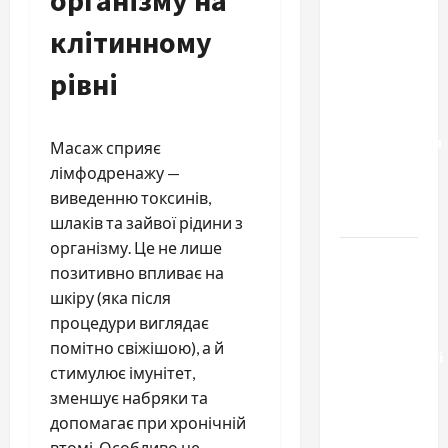
к одному
клітинному
результату:
чем
рівні
отличаются
способы
расторжения
Масаж сприяє
брака и
лімфодренажу —
какой
виведенню токсинів,
выбрать
шлаків та зайвої рідини з
організму. Це не лише
Тягові
позитивно впливає на
літій-
шкіру (яка після
залізо-
процедури виглядає
фосфатні
помітно свіжішою), а й
акумуляторні
стимулює імунітет,
батареї зі
зменшує набряки та
SMART
допомагає при хронічній
BMS
втомі. Особливо це