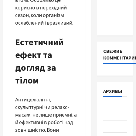
INVERTER
корисно в перехідний
для
сезон, коли організм
інверторів
ослаблений і вразливий.
DEYE
Естетичний
СВЕЖИЕ
ефект та
КОММЕНТАРИ
догляд за
тілом
АРХИВЫ
Антицелюлітні,
Август
скульптурні чи релакс-
2026
масажі не лише приємні, а
й ефективні в роботі над
Июль 2026
зовнішністю. Вони