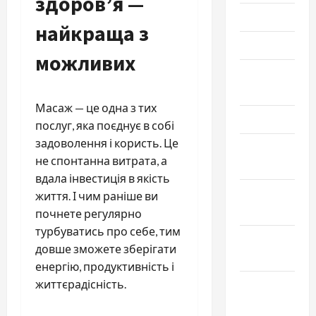
здоров’я —
Июнь 2024
найкраща з
Май 2024
можливих
Апрель
2024
Масаж — це одна з тих
Март 2024
послуг, яка поєднує в собі
задоволення і користь. Це
Февраль
не спонтанна витрата, а
2024
вдала інвестиція в якість
Январь
життя. І чим раніше ви
2024
почнете регулярно
турбуватись про себе, тим
Декабрь
довше зможете зберігати
2023
енергію, продуктивність і
життєрадісність.
Ноябрь
2023