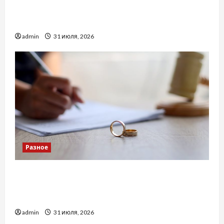
Украинский нотариус во Вроцлаве:
доверенность для Украины
admin
31 июля, 2026
Разное
Два пути к одному результату: чем
отличаются способы расторжения брака и
какой выбрать
admin
31 июля, 2026