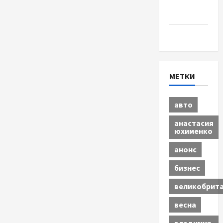
Шоу-
бизнес
Экономика
МЕТКИ
авто
анастасия
юхименко
анонс
бизнес
великобрит
весна