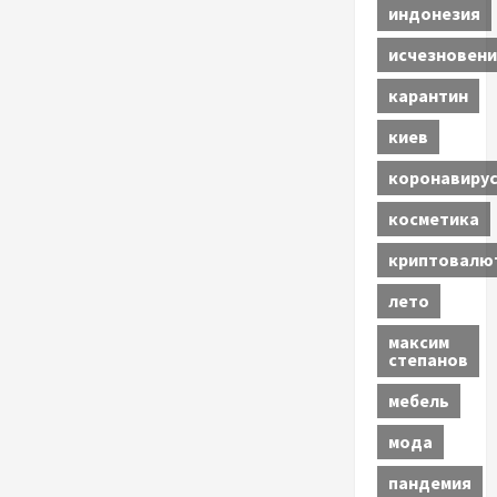
индонезия
исчезновени
карантин
киев
коронавиру
косметика
криптовалю
лето
максим
степанов
мебель
мода
пандемия