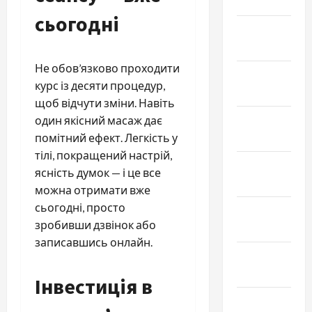
2025
сьогодні
Январь
2025
Не обов’язково проходити
Декабрь
курс із десяти процедур,
2024
щоб відчути зміни. Навіть
Ноябрь
один якісний масаж дає
2024
помітний ефект. Легкість у
тілі, покращений настрій,
Октябрь
ясність думок — і це все
2024
можна отримати вже
сьогодні, просто
Сентябрь
зробивши дзвінок або
2024
записавшись онлайн.
Август
2024
Інвестиція в
Июль 2024