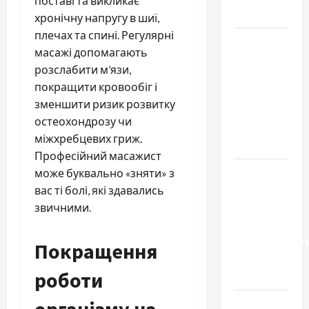
поставі та викликає
базиліку
хронічну напругу в шиї,
плечах та спині. Регулярні
Чому
масажі допомагають
важливо
розслабити м’язи,
вибрати
покращити кровообіг і
якісні
зменшити ризик розвитку
запчастини
остеохондрозу чи
до
міжхребцевих гриж.
тракторів
Професійний масажист
Украинский
може буквально «зняти» з
нотариус
вас ті болі, які здавались
во
звичними.
Вроцлаве:
доверенност
Покращення
для
роботи
Украины
організму на
Два пути