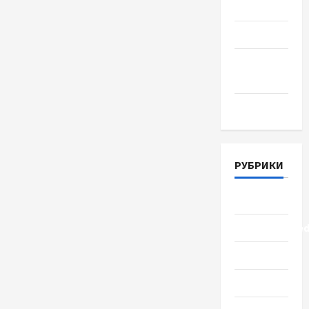
Июль 2018
Июнь 2018
Апрель
2018
Март 2018
РУБРИКИ
Lifestyle
Uncategorize
Здоровье
Красота