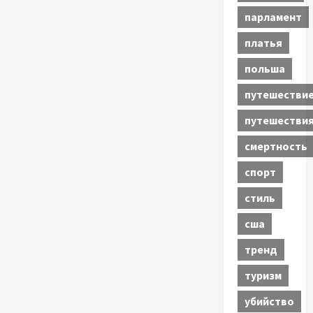
парламент
платья
польша
путешестви
путешестви
смертность
спорт
стиль
сша
тренд
туризм
убийство