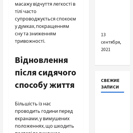
масажу відчуття легкості в
античность
тілі часто
и
супроводжується спокоєм
удобство
у думках, покращенням
сну та зниженням
13
тривожності.
сентября,
2021
Відновлення
після сидячого
СВЕЖИЕ
способу життя
ЗАПИСИ
Наскільки
Більшість із нас
важливо
проводить години перед
купити
екранами, у вимушених
якісне
положеннях, що шкодить
насіння