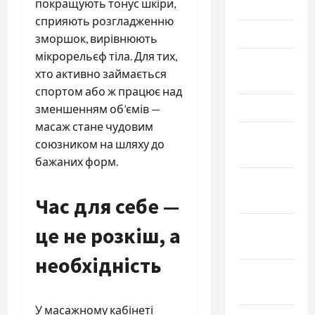
покращують тонус шкіри,
Июнь 2026
сприяють розгладженню
Май 2026
зморшок, вирівнюють
мікрорельєф тіла. Для тих,
Апрель
хто активно займається
2026
спортом або ж працює над
Март 2026
зменшенням об’ємів —
масаж стане чудовим
Февраль
союзником на шляху до
2026
бажаних форм.
Январь
2026
Час для себе —
Декабрь
це не розкіш, а
2025
необхідність
Ноябрь
2025
У масажному кабінеті