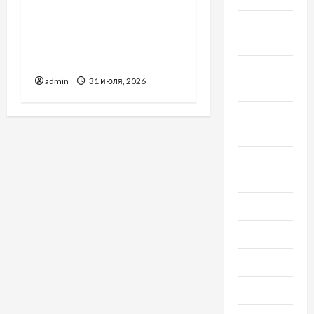
Украинский нотариус во
Ноябрь
Вроцлаве:
2020
доверенность для
Украины
Октябрь
admin
31 июля, 2026
2020
Сентябрь
2020
Август
2020
Июль 2020
Июнь 2020
Май 2020
Март 2020