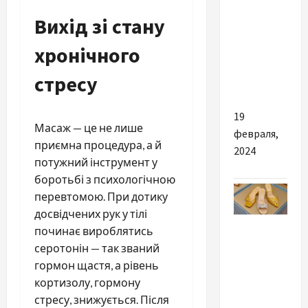
Разное
Вихід зі стану
Якісне
хронічного
видалення
зубів у
стресу
Відрадному
19
Масаж — це не лише
февраля,
приємна процедура, а й
2024
потужний інструмент у
боротьбі з психологічною
перевтомою. При дотику
досвідчених рук у тілі
Мода
починає вироблятись
серотонін — так званий
Летняя
гормон щастя, а рівень
обувь: в
кортизолу, гормону
моде
стресу, знижується. Після
изящество,