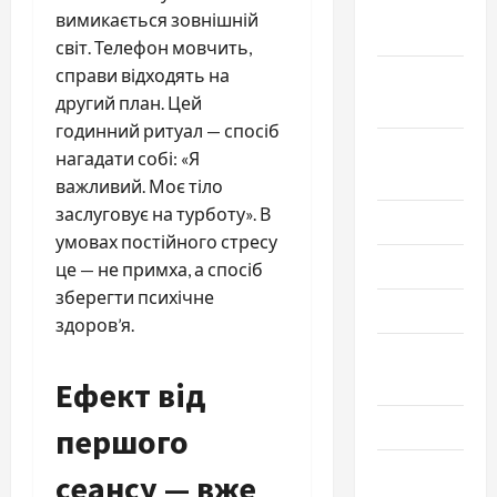
Октябрь
вимикається зовнішній
2025
світ. Телефон мовчить,
справи відходять на
Сентябрь
другий план. Цей
2025
годинний ритуал — спосіб
Август
нагадати собі: «Я
2025
важливий. Моє тіло
заслуговує на турботу». В
Июль 2025
умовах постійного стресу
Июнь 2025
це — не примха, а спосіб
зберегти психічне
Май 2025
здоров’я.
Апрель
2025
Ефект від
Март 2025
першого
Февраль
сеансу — вже