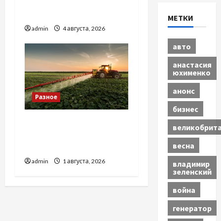
купити якісне насіння
базиліку
МЕТКИ
admin
4 августа, 2026
авто
анастасия
юхименко
анонс
Разное
бизнес
Чому важливо вибрати
великобрит
якісні запчастини до
весна
тракторів
admin
1 августа, 2026
владимир
зеленский
война
генератор