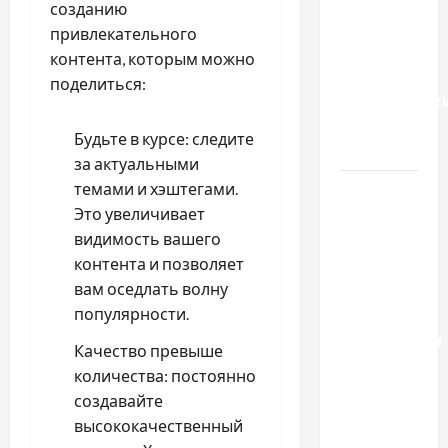
Украинский
созданию
нотариус
привлекательного
во
контента, которым можно
Вроцлаве:
поделиться:
доверенност
для
Будьте в курсе: следите
Украины
за актуальными
темами и хэштегами.
Два пути
Это увеличивает
к одному
видимость вашего
результату:
контента и позволяет
чем
вам оседлать волну
отличаются
популярности.
способы
расторжения
Качество превыше
брака и
количества: постоянно
какой
создавайте
выбрать
высококачественный