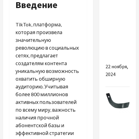
Введение
й
здоровий
сон: як
TikTok, платформа,
обрати
которая произвела
ідеальну
значительную
підтримку
революцию в социальных
для тіла
сетях, предлагает
создателям контента
22 ноября,
уникальную возможность
2024
охватить обширную
аудиторию. Учитывая
более 800 миллионов
активных пользователей
по всему миру, важность
Разное
наличия прочной
абонентской базы и
Ножи на
эффективной стратегии
фрезу