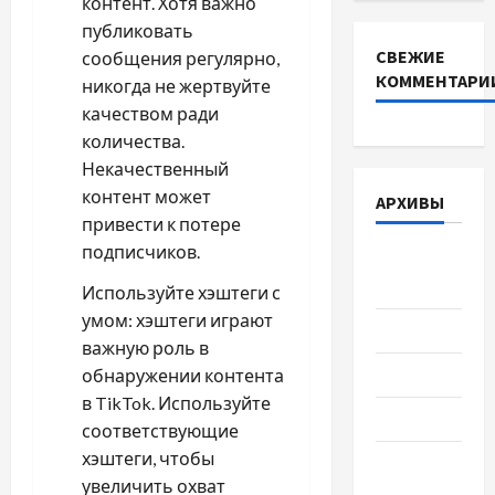
контент. Хотя важно
публиковать
СВЕЖИЕ
сообщения регулярно,
КОММЕНТАРИ
никогда не жертвуйте
качеством ради
количества.
Некачественный
контент может
АРХИВЫ
привести к потере
подписчиков.
Август
2026
Используйте хэштеги с
умом: хэштеги играют
Июль 2026
важную роль в
Июнь 2026
обнаружении контента
в TikTok. Используйте
Май 2026
соответствующие
хэштеги, чтобы
Апрель
увеличить охват
2026