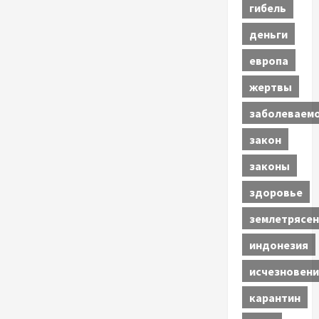
гибель
деньги
европа
жертвы
заболеваем
закон
законы
здоровье
землетрясен
индонезия
исчезновени
карантин