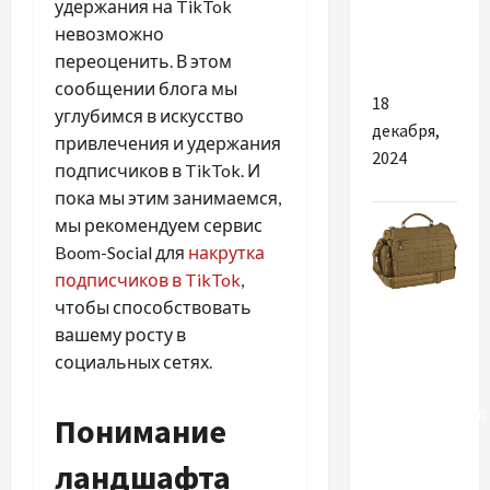
удержания на TikTok
тяжелого
невозможно
мотоблока
переоценить. В этом
сообщении блога мы
18
углубимся в искусство
декабря,
привлечения и удержания
2024
подписчиков в TikTok. И
пока мы этим занимаемся,
мы рекомендуем сервис
Boom-Social для
накрутка
подписчиков в TikTok
,
чтобы способствовать
Разное
вашему росту в
Тактическая
социальных сетях.
сумка для
путешествий:
Понимание
Идеальный
ландшафта
компаньон