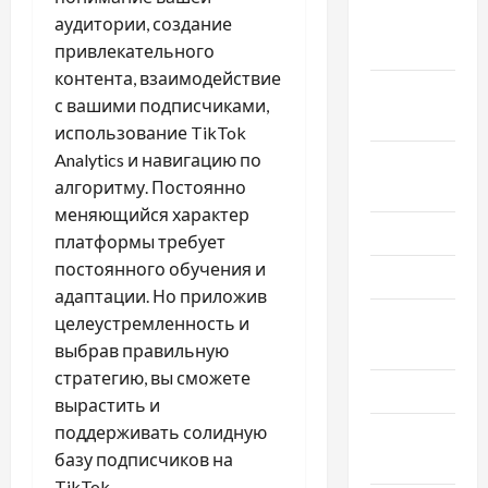
Ноябрь
аудитории, создание
2019
привлекательного
контента, взаимодействие
Сентябрь
с вашими подписчиками,
2019
использование TikTok
Analytics и навигацию по
Август
алгоритму. Постоянно
2019
меняющийся характер
Июнь 2019
платформы требует
постоянного обучения и
Май 2019
адаптации. Но приложив
Апрель
целеустремленность и
2019
выбрав правильную
стратегию, вы сможете
Март 2019
вырастить и
поддерживать солидную
Февраль
базу подписчиков на
2019
TikTok.