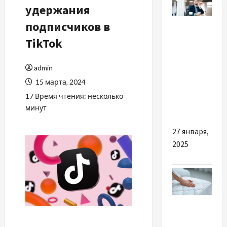
удержания
Разное
подписчиков в
TikTok
Ведення
бухгалтерії
admin
ФОП 2
15 марта, 2024
група: що
важливо
17 Время чтения: несколько
минут
знати?
27 января,
2025
Разное
Матраци