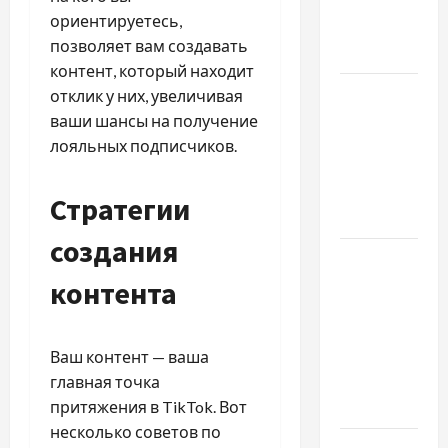
проблемами
ориентируетесь,
чаще
позволяет вам создавать
обращаются
контент, который находит
Наскільки
отклик у них, увеличивая
важливо
ваши шансы на получение
купити
лояльных подписчиков.
якісне
насіння
Стратегии
базиліку
создания
Чому
важливо
контента
вибрати
якісні
Ваш контент — ваша
запчастини
главная точка
до
притяжения в TikTok. Вот
тракторів
несколько советов по