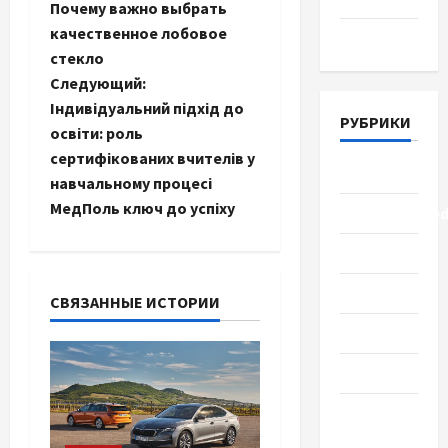
Почему важно выбрать
а
качественное лобовое
Март 2018
стекло
в
Следующий:
и
Індивідуальний підхід до
РУБРИКИ
освіти: роль
г
сертифікованих вчителів у
Lifestyle
навчальному процесі
а
МедПоль ключ до успіху
Uncategorize
ц
Здоровье
и
Красота
СВЯЗАННЫЕ ИСТОРИИ
я
Мода
з
Наука
а
Новости
мира