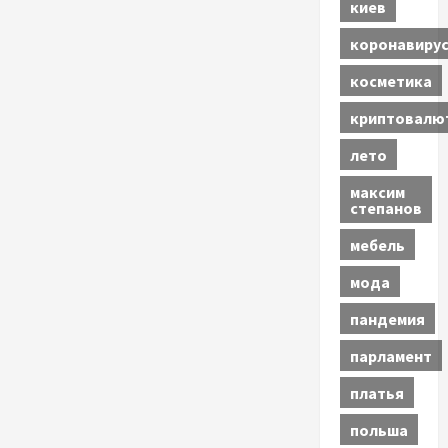
киев
коронавиру
косметика
криптовалю
лето
максим
степанов
мебель
мода
пандемия
парламент
платья
польша