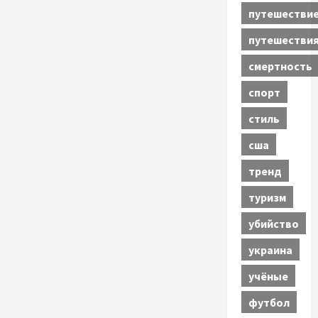
путешестви
путешестви
смертность
спорт
стиль
сша
тренд
туризм
убийство
украина
учёные
футбол