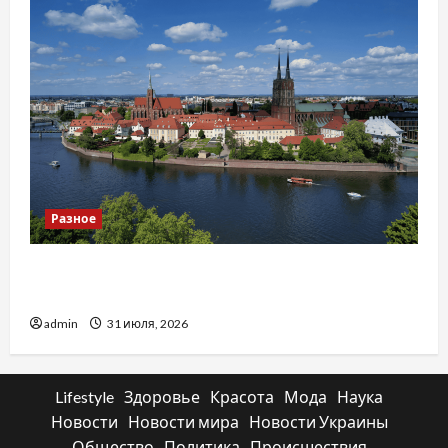
Разное
Украинский нотариус во Вроцлаве:
доверенность для Украины
admin
31 июля, 2026
Lifestyle
Здоровье
Красота
Мода
Наука
Новости
Новости мира
Новости Украины
Общество
Политика
Происшествия