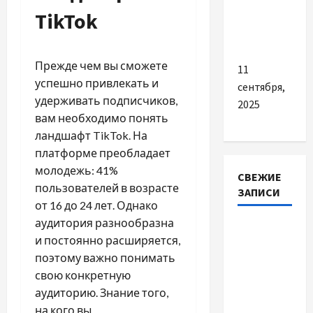
в
TikTok
короткой
поездке
Прежде чем вы сможете
11
успешно привлекать и
сентября,
удерживать подписчиков,
2025
вам необходимо понять
ландшафт TikTok. На
платформе преобладает
молодежь: 41%
СВЕЖИЕ
пользователей в возрасте
ЗАПИСИ
от 16 до 24 лет. Однако
аудитория разнообразна
Автосервис
и постоянно расширяется,
СТО
поэтому важно понимать
Skoda в
свою конкретную
Молдове:
аудиторию. Знание того,
с какими
на кого вы