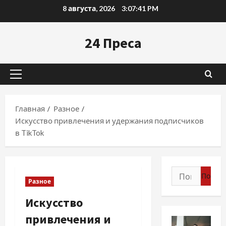
Перейти
8 августа, 2026
3:07:42 PM
к
содержимому
24 Преса
Основное
меню
Главная
Разное
Искусство привлечения и удержания подписчиков
в TikTok
Найти:
Разное
Искусство
привлечения и