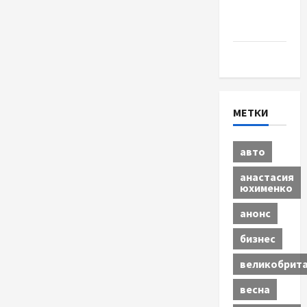
Шоу-
бизнес
Экономика
МЕТКИ
авто
анастасия
юхименко
анонс
бизнес
великобрит
весна