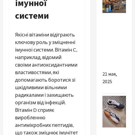
імунної
системи
Разное
Чем так
Якісні вітаміни відіграють
важна
ключову роль у зміцненні
надежная
імунної системи. Вітамін C,
складская
наприклад, відомий
спецтехника
своїми антиоксидантними
властивостями, які
21 мая,
допомагають боротися зі
2025
шкідливими вільними
радикалами і захищають
організм від інфекцій.
Вітамін D сприяє
виробленню
антимікробних пептидів,
Разное
що також зміцнює імунітет