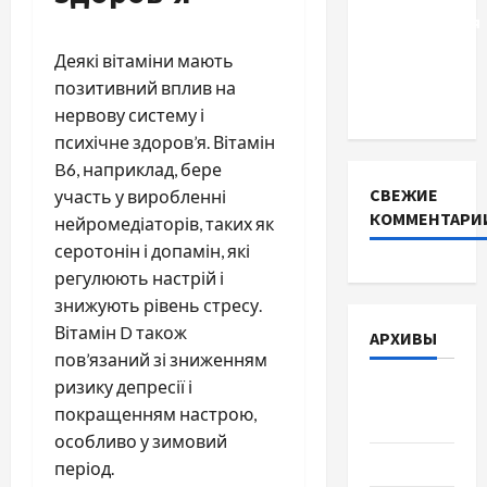
расторжения
брака и
Деякі вітаміни мають
какой
позитивний вплив на
выбрать
нервову систему і
психічне здоров’я. Вітамін
B6, наприклад, бере
СВЕЖИЕ
участь у виробленні
КОММЕНТАРИ
нейромедіаторів, таких як
серотонін і допамін, які
регулюють настрій і
знижують рівень стресу.
Вітамін D також
АРХИВЫ
пов’язаний зі зниженням
ризику депресії і
Август
покращенням настрою,
2026
особливо у зимовий
Июль 2026
період.