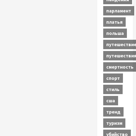
парламент
платья
польша
путешестви
путешестви
смертность
спорт
стиль
сша
тренд
туризм
убийство