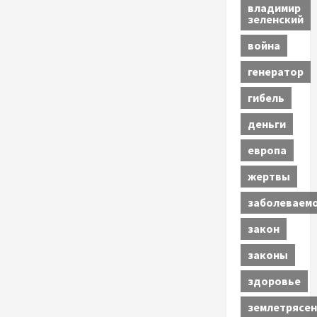
владимир
зеленский
война
генератор
гибель
деньги
европа
жертвы
заболеваем
закон
законы
здоровье
землетрясен