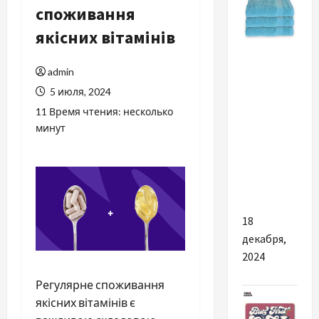
споживання
якісних вітамінів
Разное
admin
Як обрати
5 июля, 2024
правильні
11 Время чтения: несколько
банні
минут
рушники
для
оптової
закупівлі
18
декабря,
2024
Регулярне споживання
якісних вітамінів є