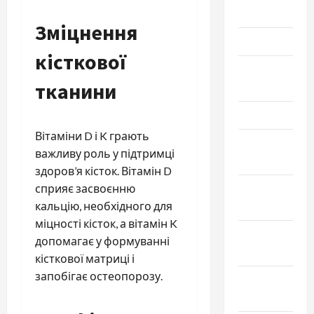
Июнь 2026
Зміцнення
Май 2026
кісткової
Апрель
тканини
2026
Март 2026
Вітаміни D і K грають
Февраль
важливу роль у підтримці
2026
здоров’я кісток. Вітамін D
Январь
сприяє засвоєнню
2026
кальцію, необхідного для
міцності кісток, а вітамін K
Декабрь
допомагає у формуванні
2025
кісткової матриці і
запобігає остеопорозу.
Ноябрь
2025