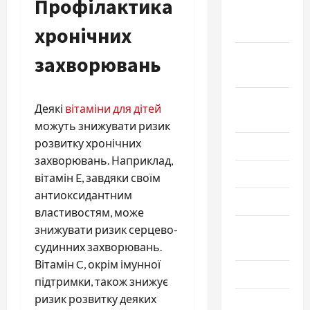
Профілактика
Октябрь
2025
хронічних
Сентябрь
захворювань
2025
Август
Деякі
вітаміни для дітей
2025
можуть знижувати ризик
розвитку хронічних
Июль 2025
захворювань. Наприклад,
Июнь 2025
вітамін E, завдяки своїм
антиоксидантним
Май 2025
властивостям, може
Апрель
знижувати ризик серцево-
2025
судинних захворювань.
Вітамін C, окрім імунної
Март 2025
підтримки, також знижує
ризик розвитку деяких
Февраль