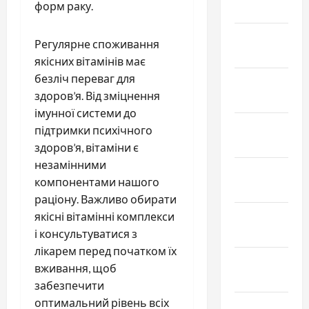
форм раку.
2025
Январь
Регулярне споживання
2025
якісних вітамінів має
безліч переваг для
Декабрь
здоров’я. Від зміцнення
2024
імунної системи до
Ноябрь
підтримки психічного
2024
здоров’я, вітаміни є
незамінними
Октябрь
компонентами нашого
2024
раціону. Важливо обирати
Сентябрь
якісні вітамінні комплекси
2024
і консультуватися з
лікарем перед початком їх
Август
вживання, щоб
2024
забезпечити
оптимальний рівень всіх
Июль 2024