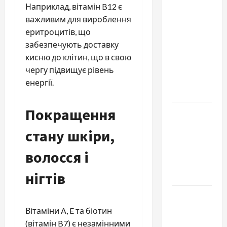
Автосервис
Наприклад, вітамін B12 є
СТО
важливим для вироблення
Skoda в
еритроцитів, що
Молдове:
забезпечують доставку
с какими
кисню до клітин, що в свою
проблемами
чергу підвищує рівень
чаще
енергії.
обращаются
Покращення
Наскільки
важливо
стану шкіри,
купити
якісне
волосся і
насіння
нігтів
базиліку
Чому
важливо
Вітаміни A, E та біотин
вибрати
(вітамін B7) є незамінними