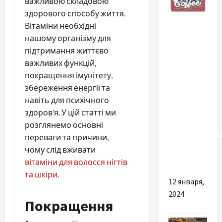
важливою складовою
здорового способу життя.
Разное
Вітаміни необхідні
нашому організму для
От идеи
підтримання життєво
до
важливих функцій,
реализации:
покращення імунітету,
как
збереження енергії та
выбрать и
навіть для психічного
купить
здоров’я. У цій статті ми
постеры,
розглянемо основні
соответству
переваги та причини,
концепции
чому слід вживати
кафе
вітаміни для волосся нігтів
та шкіри
.
12 января,
2024
Покращення