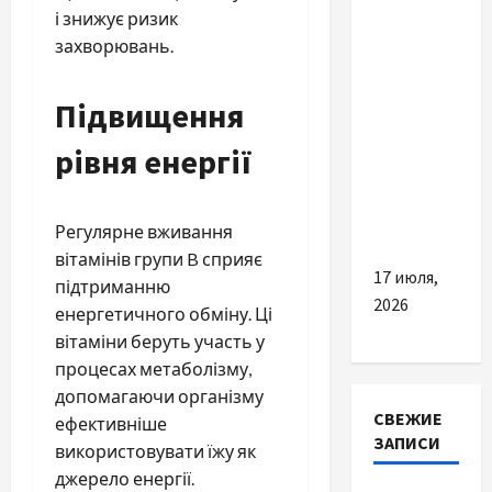
і знижує ризик
ТОП
захворювань.
причин
додати
Підвищення
популярні
літні
рівня енергії
кросівки
до свого
гардеробу
Регулярне вживання
вітамінів групи B сприяє
17 июля,
підтриманню
2026
енергетичного обміну. Ці
вітаміни беруть участь у
процесах метаболізму,
допомагаючи організму
СВЕЖИЕ
ефективніше
ЗАПИСИ
використовувати їжу як
джерело енергії.