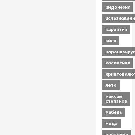
индонезия
исчезновени
карантин
киев
коронавиру
косметика
криптовалю
лето
максим
степанов
мебель
мода
пандемия