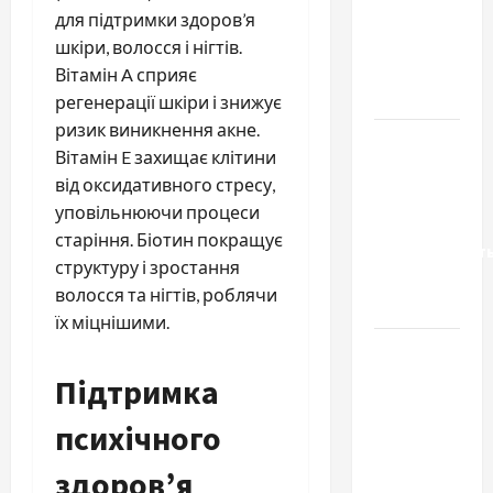
якісні
для підтримки здоров’я
запчастини
шкіри, волосся і нігтів.
до
Вітамін A сприяє
тракторів
регенерації шкіри і знижує
ризик виникнення акне.
Украинский
Вітамін E захищає клітини
нотариус
від оксидативного стресу,
во
уповільнюючи процеси
Вроцлаве:
старіння. Біотин покращує
доверенност
структуру і зростання
для
волосся та нігтів, роблячи
Украины
їх міцнішими.
Два пути
к одному
Підтримка
результату:
психічного
чем
отличаются
здоров’я
способы