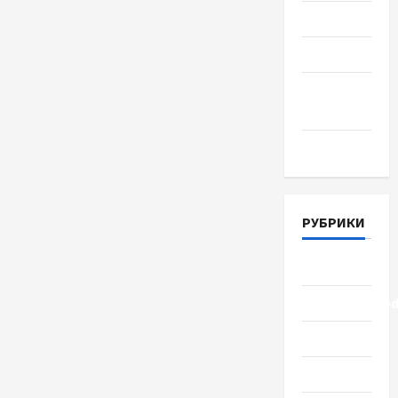
Июль 2018
Июнь 2018
Апрель
2018
Март 2018
РУБРИКИ
Lifestyle
Uncategorize
Здоровье
Красота