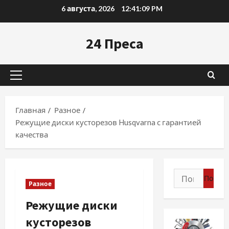
Перейти
6 августа, 2026
12:41:11 PM
к
содержимому
24 Преса
Основное
меню
Главная
Разное
Режущие диски кусторезов Husqvarna с гарантией
качества
Найти:
Разное
Режущие диски
кусторезов