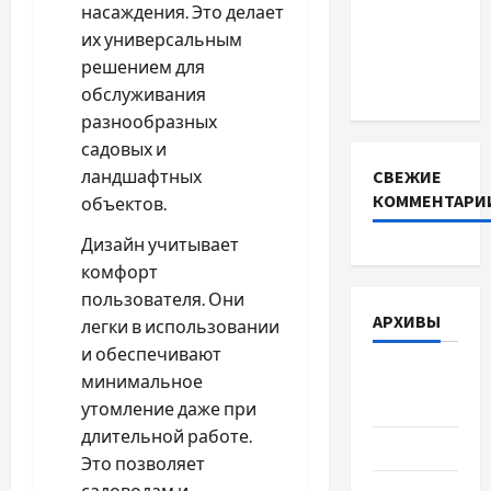
INVERTER
насаждения. Это делает
для
их универсальным
інверторів
решением для
DEYE
обслуживания
разнообразных
садовых и
ландшафтных
СВЕЖИЕ
КОММЕНТАРИ
объектов.
Дизайн учитывает
комфорт
пользователя. Они
АРХИВЫ
легки в использовании
и обеспечивают
Август
минимальное
2026
утомление даже при
длительной работе.
Июль 2026
Это позволяет
садоводам и