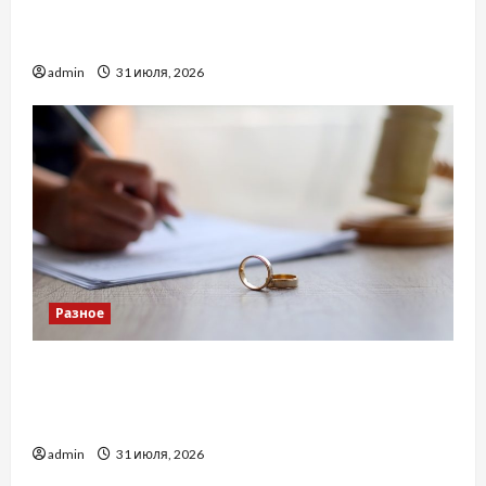
Украинский нотариус во Вроцлаве:
доверенность для Украины
admin
31 июля, 2026
Разное
Два пути к одному результату: чем
отличаются способы расторжения брака и
какой выбрать
admin
31 июля, 2026