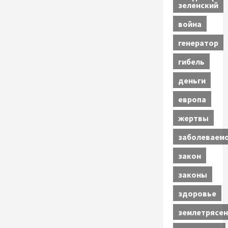
зеленский
война
генератор
гибель
деньги
европа
жертвы
заболеваем
закон
законы
здоровье
землетрясен