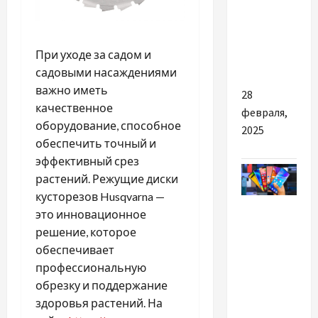
с
доставкой
и
При уходе за садом и
установкой
садовыми насаждениями
важно иметь
28
качественное
февраля,
оборудование, способное
2025
обеспечить точный и
эффективный срез
растений. Режущие диски
кусторезов Husqvarna —
Разное
это инновационное
решение, которое
Выбор
обеспечивает
лучшего
профессиональную
смартфона:
обрезку и поддержание
какие
здоровья растений. На
факторы