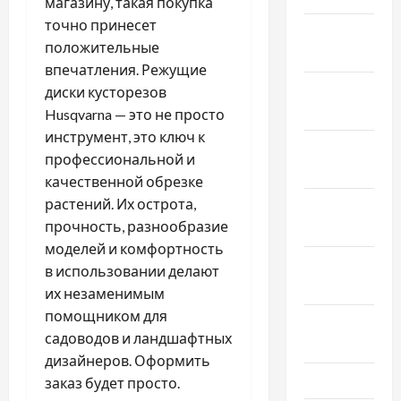
магазину, такая покупка
точно принесет
Январь
положительные
2025
впечатления. Режущие
Декабрь
диски кусторезов
2024
Husqvarna — это не просто
инструмент, это ключ к
Ноябрь
профессиональной и
2024
качественной обрезке
растений. Их острота,
Октябрь
прочность, разнообразие
2024
моделей и комфортность
Сентябрь
в использовании делают
2024
их незаменимым
помощником для
Август
садоводов и ландшафтных
2024
дизайнеров. Оформить
Июль 2024
заказ будет просто.