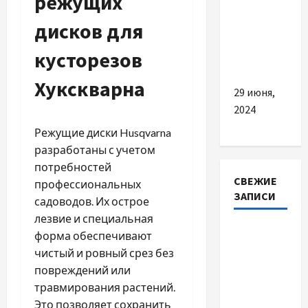
режущих
продукт
дисков для
для
вашего
кусторезов
автомобиля
Хукскварна
29 июня,
2024
Режущие диски Husqvarna
разработаны с учетом
потребностей
СВЕЖИЕ
профессиональных
ЗАПИСИ
садоводов. Их острое
лезвие и специальная
Наскільки
форма обеспечивают
важливо
чистый и ровный срез без
купити
повреждений или
якісне
травмирования растений.
насіння
Это позволяет сохранить