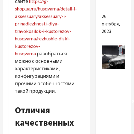
сайте
https://g-
учитывать
shop.ua/ru/husqvarna/detali-i-
aksessuary/aksessuary-i-
26
prinadlezhnosti-dlya-
октября,
travokosilok-i-kustorezov-
2023
husqvarna/rezhushie-diski-
kustorezov-
husqvarna
разобраться
можно с основными
характеристиками,
Разное
конфигурациями и
прочими особенностями
Шампунь
такой продукции.
для
бесконтактн
Отличия
мойки:
Как
качественных
выбрать
лучший