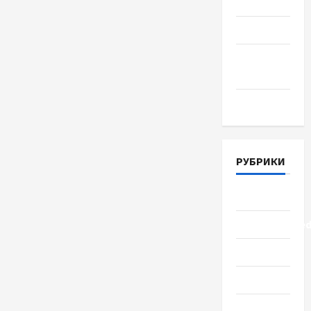
Июль 2018
Июнь 2018
Апрель
2018
Март 2018
РУБРИКИ
Lifestyle
Uncategorize
Здоровье
Красота
Мода