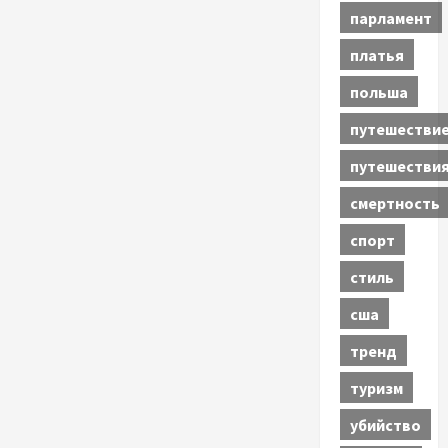
парламент
платья
польша
путешестви
путешестви
смертность
спорт
стиль
сша
тренд
туризм
убийство