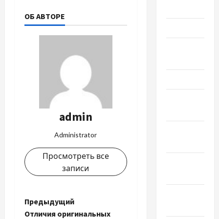
Июнь 2024
ОБ АВТОРЕ
Май 2024
Апрель
2024
Март 2024
Февраль
2024
admin
Январь
Administrator
2024
Просмотреть все
Декабрь
записи
2023
Ноябрь
Н
Предыдущий
2023
Отличия оригинальных