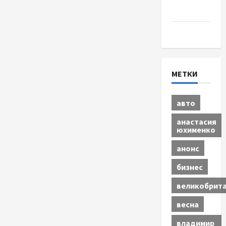
бизнес
Экономика
МЕТКИ
авто
анастасия
юхименко
анонс
бизнес
великобрит
весна
владимир