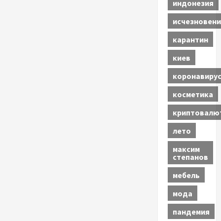
индонезия
исчезновени
карантин
киев
коронавиру
косметика
криптовалю
лето
максим
степанов
мебель
мода
пандемия