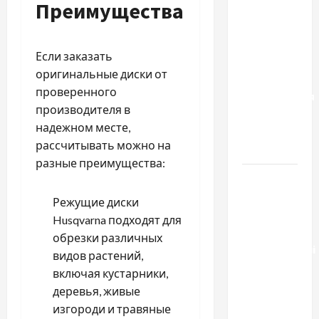
Преимущества
к одному
результату:
чем
Если заказать
отличаются
оригинальные диски от
способы
проверенного
расторжения
производителя в
брака и
надежном месте,
какой
рассчитывать можно на
выбрать
разные преимущества:
Тягові
літій-
Режущие диски
залізо-
Husqvarna подходят для
фосфатні
обрезки различных
акумуляторні
видов растений,
батареї зі
включая кустарники,
SMART
деревья, живые
BMS
изгороди и травяные