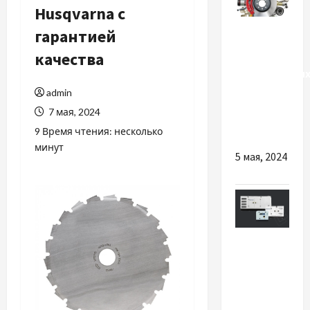
Husqvarna с
Разное
гарантией
качества
Отличия
оригинальны
запчастей
admin
от
7 мая, 2024
подделок
9 Время чтения: несколько
минут
5 мая, 2024
Разное
Аренда
дизельного
генератора