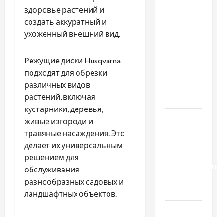
базиліку
здоровье растений и
создать аккуратный и
Чому
ухоженный внешний вид.
важливо
вибрати
Режущие диски Husqvarna
якісні
подходят для обрезки
запчастини
различных видов
до
растений, включая
тракторів
кустарники, деревья,
Украинский
живые изгороди и
нотариус
травяные насаждения. Это
во
делает их универсальным
Вроцлаве:
решением для
доверенност
обслуживания
для
разнообразных садовых и
Украины
ландшафтных объектов.
Два пути