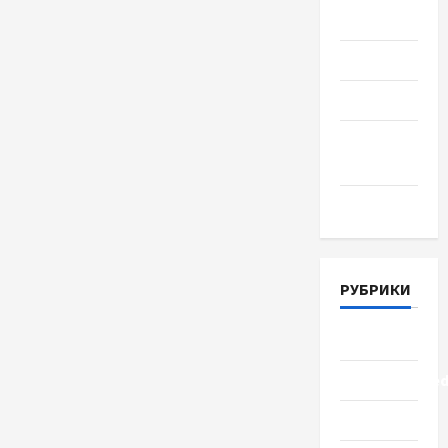
2018
Июль 2018
Июнь 2018
Апрель
2018
Март 2018
РУБРИКИ
Lifestyle
Uncategorize
Здоровье