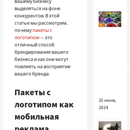
вашему бизнесу
выделяться на фоне
конкурентов. В этой
статье мы рассмотрим,
почему
пакеты с
Разное
логотипом
— это
Насколько
отличный способ
важно
брендирования вашего
купить
бизнеса и как они могут
высококачес
повлиять на восприятие
пигмент
вашего бренда.
для
бетона
Пакеты с
25 июня,
логотипом как
2024
мобильная
реклама