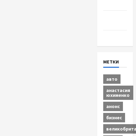
Спорт
Шоу-
бизнес
Экономика
МЕТКИ
авто
анастасия
юхименко
анонс
бизнес
великобрит