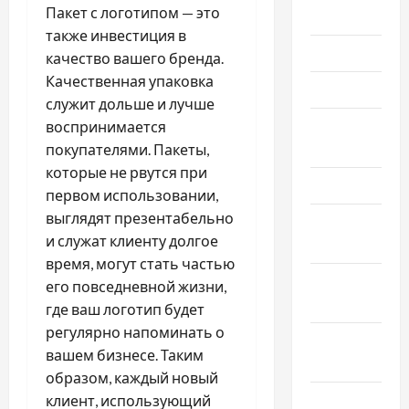
Пакет с логотипом — это
Июль 2026
также инвестиция в
Июнь 2026
качество вашего бренда.
Качественная упаковка
Май 2026
служит дольше и лучше
Апрель
воспринимается
2026
покупателями. Пакеты,
которые не рвутся при
Март 2026
первом использовании,
выглядят презентабельно
Февраль
и служат клиенту долгое
2026
время, могут стать частью
Январь
его повседневной жизни,
2026
где ваш логотип будет
регулярно напоминать о
Декабрь
вашем бизнесе. Таким
2025
образом, каждый новый
Ноябрь
клиент, использующий