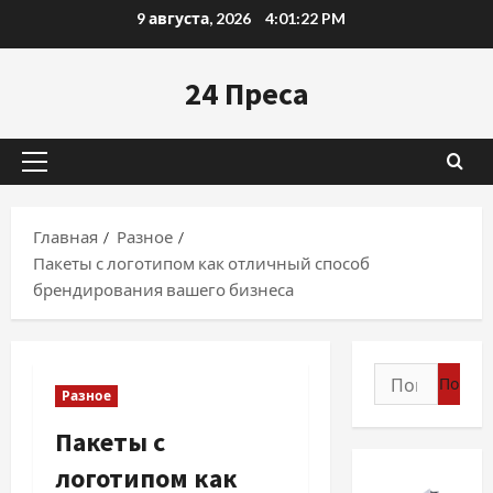
Перейти
9 августа, 2026
4:01:23 PM
к
содержимому
24 Преса
Основное
меню
Главная
Разное
Пакеты с логотипом как отличный способ
брендирования вашего бизнеса
Найти:
Разное
Пакеты с
логотипом как