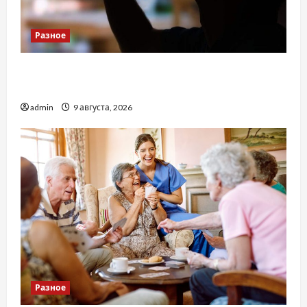
Разное
Детоксикація організму після тривалого
вживання алкоголю
admin
9 августа, 2026
Разное