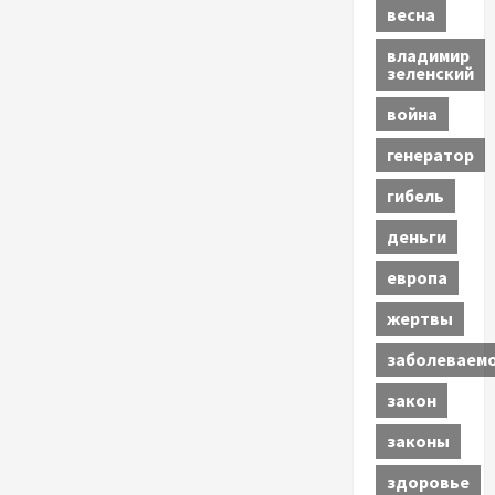
весна
владимир
зеленский
война
генератор
гибель
деньги
европа
жертвы
заболеваем
закон
законы
здоровье