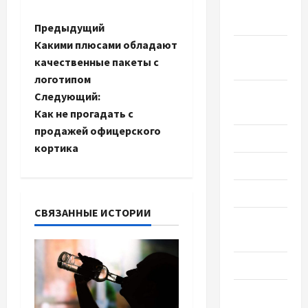
Ноябрь
2023
Н
Предыдущий
Какими плюсами обладают
Октябрь
а
качественные пакеты с
2023
логотипом
в
Сентябрь
Следующий:
2023
и
Как не прогадать с
продажей офицерского
Июль 2023
г
кортика
Июнь 2023
а
Май 2023
ц
СВЯЗАННЫЕ ИСТОРИИ
Апрель
и
2023
я
Март 2023
з
Февраль