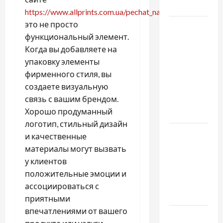
догляду
https://www.allprints.com.ua/pechat_na_paketah/
это не просто
Автосервис
функциональный элемент.
СТО
Когда вы добавляете на
Skoda в
упаковку элементы
Молдове:
фирменного стиля, вы
с какими
создаете визуальную
проблемами
связь с вашим брендом.
чаще
Хорошо продуманный
обращаются
логотип, стильный дизайн
Наскільки
и качественные
важливо
материалы могут вызвать
купити
у клиентов
якісне
положительные эмоции и
насіння
ассоциироваться с
базиліку
приятными
впечатлениями от вашего
Чому