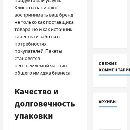
продукта или услуги.
важливо
Клиенты начинают
вибрати
воспринимать ваш бренд
якісні
не только как поставщика
запчастини
товара, но и как источник
до
качества и заботы о
тракторів
потребностях
покупателей. Пакеты
становятся
СВЕЖИЕ
неотъемлемой частью
КОММЕНТАРИ
общего имиджа бизнеса.
Качество и
долговечность
АРХИВЫ
упаковки
Август
2026