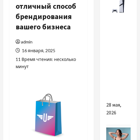
отличный способ
брендирования
Разное
вашего бизнеса
Раскрываем
admin
потенциал
16 января, 2025
PlayStation
5 Pro
11 Время чтения: несколько
минут
через
телевизор
65
дюймов
28 мая,
2026