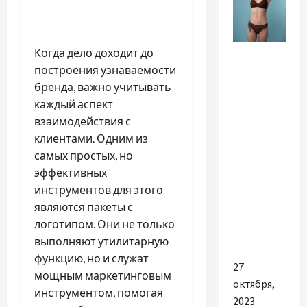
Разное
Когда дело доходит до
построения узнаваемости
Как
бренда, важно учитывать
выбрать
каждый аспект
лучший
взаимодействия с
интернет-
клиентами. Одним из
магазин
самых простых, но
для
эффективных
покупки
инструментов для этого
женских
являются пакеты с
трусов-
логотипом. Они не только
стрингов
выполняют утилитарную
функцию, но и служат
27
мощным маркетинговым
октября,
инструментом, помогая
2023