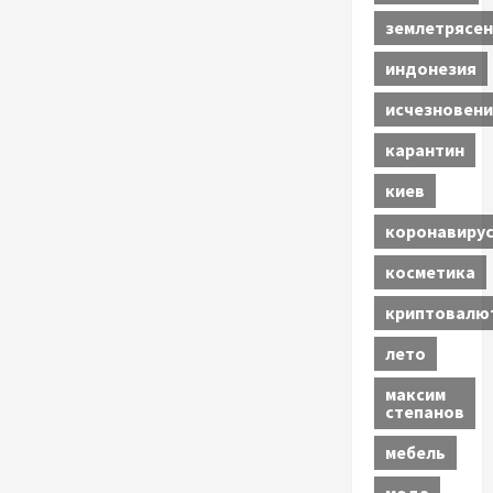
землетрясен
индонезия
исчезновени
карантин
киев
коронавиру
косметика
криптовалю
лето
максим
степанов
мебель