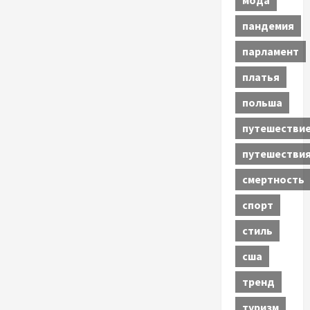
мода
пандемия
парламент
платья
польша
путешестви
путешестви
смертность
спорт
стиль
сша
тренд
туризм