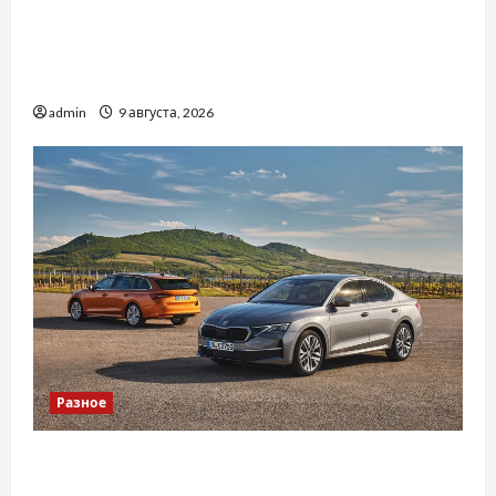
Приватний будинок престарілих «Рідні
Серця»: сучасні підходи до геріатричного
догляду
admin
9 августа, 2026
Разное
Автосервис СТО Skoda в Молдове: с какими
проблемами чаще обращаются