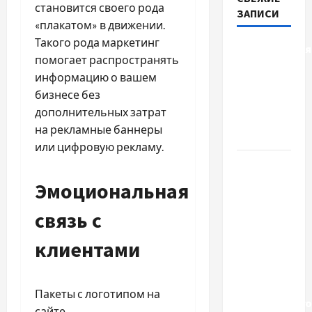
становится своего рода
ЗАПИСИ
«плакатом» в движении.
Такого рода маркетинг
Детоксикація
помогает распространять
організму
информацию о вашем
після
бизнесе без
тривалого
дополнительных затрат
вживання
на рекламные баннеры
алкоголю
или цифровую рекламу.
Приватний
будинок
Эмоциональная
престарілих
связь с
«Рідні
Серця»:
клиентами
сучасні
підходи
до
Пакеты с логотипом на
геріатричного
сайте