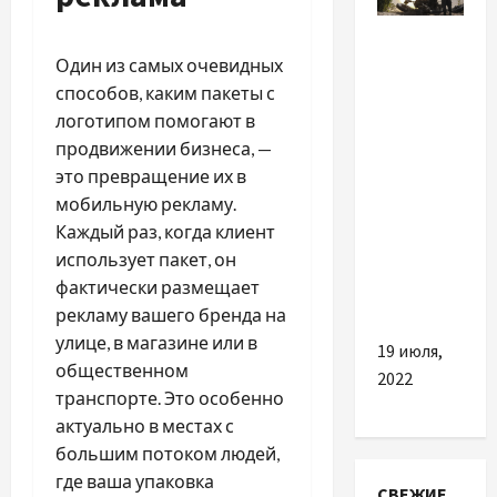
Политика
Один из самых очевидных
Эскалация
способов, каким пакеты с
на
логотипом помогают в
Донбассе
продвижении бизнеса, —
и
это превращение их в
стягивание
мобильную рекламу.
войск:
Каждый раз, когда клиент
чего
использует пакет, он
добивается
фактически размещает
РФ
рекламу вашего бренда на
улице, в магазине или в
19 июля,
общественном
2022
транспорте. Это особенно
актуально в местах с
большим потоком людей,
где ваша упаковка
СВЕЖИЕ