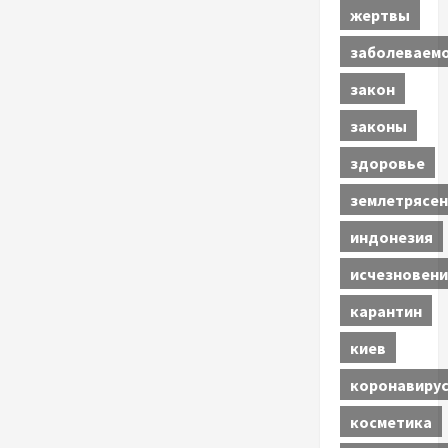
жертвы
заболеваем
закон
законы
здоровье
землетрясен
индонезия
исчезновени
карантин
киев
коронавиру
косметика