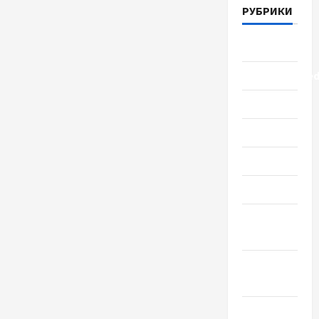
РУБРИКИ
Lifestyle
Uncategorize
Здоровье
Красота
Мода
Наука
Новости
мира
Новости
Украины
Общество