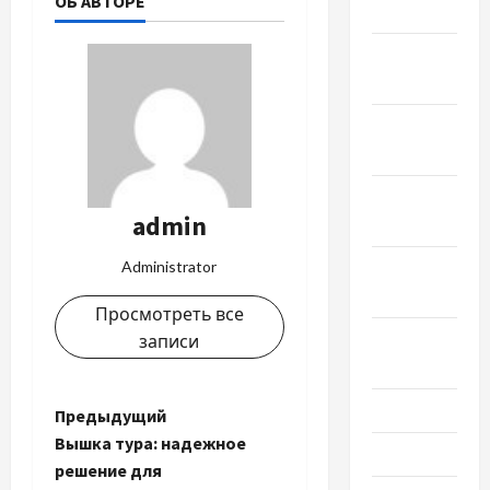
ОБ АВТОРЕ
2024
Январь
2024
Декабрь
2023
Ноябрь
admin
2023
Administrator
Октябрь
2023
Просмотреть все
Сентябрь
записи
2023
Июль 2023
Н
Предыдущий
Вышка тура: надежное
Июнь 2023
а
решение для