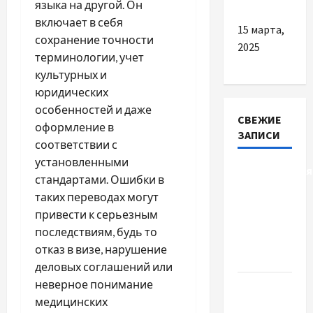
языка на другой. Он
включает в себя
15 марта,
сохранение точности
2025
терминологии, учет
культурных и
юридических
особенностей и даже
СВЕЖИЕ
оформление в
ЗАПИСИ
соответствии с
установленными
Детоксикація
стандартами. Ошибки в
організму
таких переводах могут
після
привести к серьезным
тривалого
последствиям, будь то
вживання
отказ в визе, нарушение
алкоголю
деловых соглашений или
неверное понимание
Приватний
медицинских
будинок