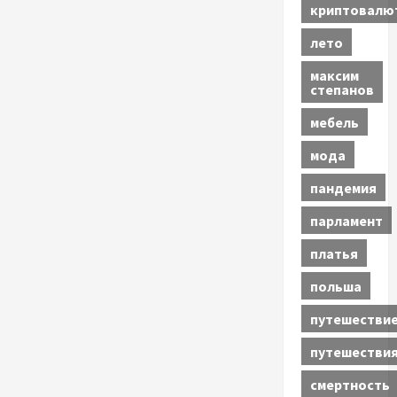
криптовалю
лето
максим
степанов
мебель
мода
пандемия
парламент
платья
польша
путешестви
путешестви
смертность