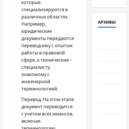
которые
специализируются в
различных областях.
АРХИВЫ
Например,
юридические
Август
документы передаются
2026
переводчику с опытом
работы в правовой
Июль 2026
сфере, а технические –
Июнь 2026
специалисту,
знакомому с
Май 2026
инженерной
терминологией.
Апрель
2026
Перевод. На этом этапе
документ переводится
Март 2026
с учетом всех нюансов,
Февраль
включая
2026
терминологию,