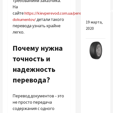
требованиям заказчика.
сможет
На
воспользоват
сайте
https://kievperevod.com.ua/perevod-
dokumentov/
детали такого
19 марта,
перевода узнать крайне
2020
легко.
Почему нужна
точность и
Разное
надежность
Как
перевода?
выбрать и
где
купить
Перевод документов – это
резину
не просто передача
225 65
содержания с одного
R17?