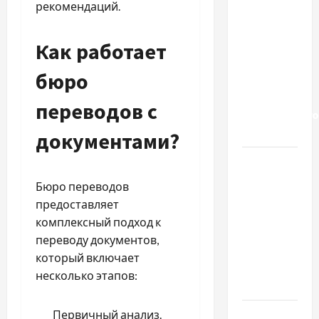
рекомендаций.
престарілих
«Рідні
Серця»:
Как работает
сучасні
бюро
підходи
до
переводов с
геріатричного
догляду
документами?
Автосервис
СТО
Бюро переводов
Skoda в
предоставляет
Молдове:
комплексный подход к
с какими
переводу документов,
проблемами
который включает
чаще
несколько этапов:
обращаются
Наскільки
Первичный анализ.