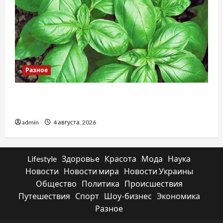
Разное
Наскільки важливо купити якісне насіння
базиліку
admin
4 августа, 2026
Lifestyle
Здоровье
Красота
Мода
Наука
Новости
Новости мира
Новости Украины
Общество
Политика
Происшествия
Путешествия
Спорт
Шоу-бизнес
Экономика
Разное