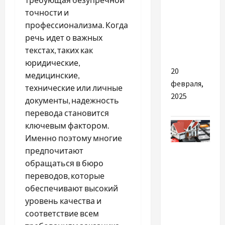
та
точности и
якісного
профессионализма. Когда
обладнання
речь идет о важных
для СТО
текстах, таких как
юридические,
20
медицинские,
февраля,
технические или личные
2025
документы, надежность
перевода становится
ключевым фактором.
Именно поэтому многие
Экономика
предпочитают
обращаться в бюро
Ипотека
переводов, которые
под 5%:
обеспечивают высокий
когда
уровень качества и
заработает
соответствие всем
и кто