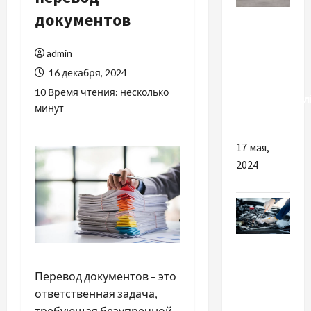
Разное
документов
Чим
admin
можуть
16 декабря, 2024
зацікавити
10 Время чтения: несколько
електромобіл
минут
Zeekr
17 мая,
2024
Разное
Важливість
Перевод документов – это
вибору
ответственная задача,
сучасного
требующая безупречной