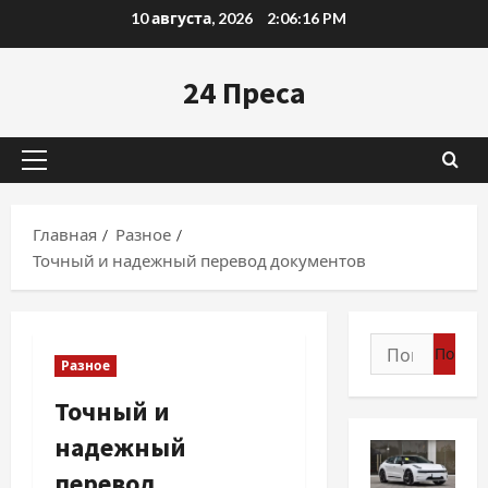
Перейти
10 августа, 2026
2:06:17 PM
к
содержимому
24 Преса
Основное
меню
Главная
Разное
Точный и надежный перевод документов
Найти:
Разное
Точный и
надежный
перевод