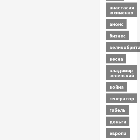
анастасия
юхименко
анонс
бизнес
великобрит
весна
владимир
зеленский
война
генератор
гибель
деньги
европа