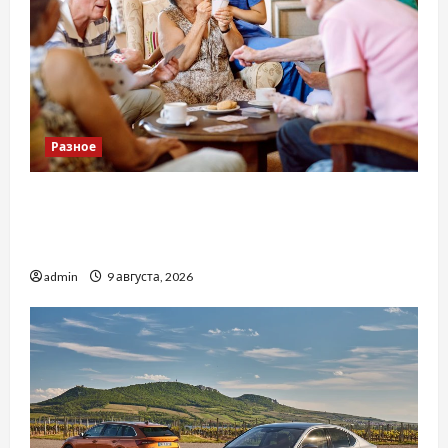
Разное
Приватний будинок престарілих «Рідні
Серця»: сучасні підходи до геріатричного
догляду
admin
9 августа, 2026