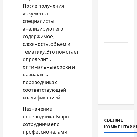
важливо
После получения
купити
документа
якісне
специалисты
насіння
анализируют его
базиліку
содержимое,
сложность, объем и
Чому
тематику. Это помогает
важливо
определить
вибрати
оптимальные сроки и
якісні
назначить
запчастини
переводчика с
до
соответствующей
тракторів
квалификацией.
Назначение
переводчика. Бюро
СВЕЖИЕ
сотрудничает с
КОММЕНТАРИ
профессионалами,