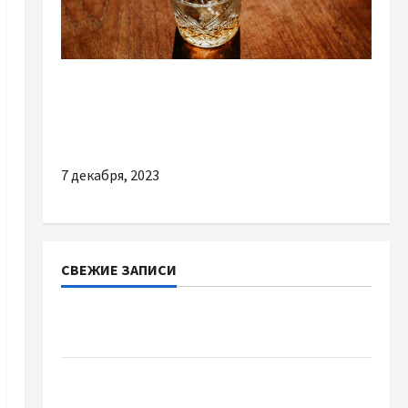
Разное
Корисні властивості помірного вживання
алкоголю
7 декабря, 2023
СВЕЖИЕ ЗАПИСИ
Наскільки важливо купити якісне насіння
базиліку
Чому важливо вибрати якісні запчастини до
тракторів