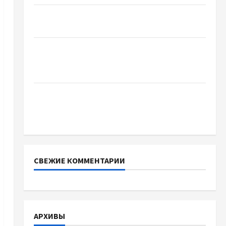
Украинский нотариус во Вроцлаве:
доверенность для Украины
Два пути к одному результату: чем
отличаются способы расторжения брака и
какой выбрать
Тягові літій-залізо-фосфатні акумуляторні
батареї зі SMART BMS INVERTER для
інверторів DEYE
СВЕЖИЕ КОММЕНТАРИИ
АРХИВЫ