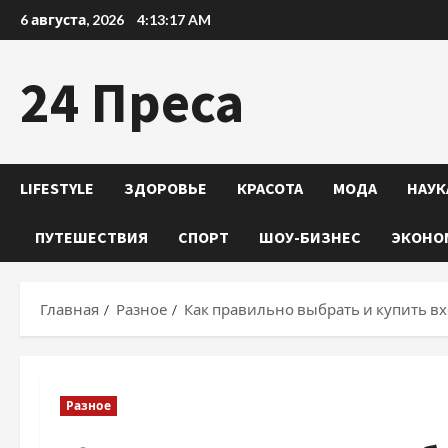
Перейти
6 августа, 2026
4:13:18 AM
к
содержимому
24 Преса
LIFESTYLE
ЗДОРОВЬЕ
КРАСОТА
МОДА
НАУК
ПУТЕШЕСТВИЯ
СПОРТ
ШОУ-БИЗНЕС
ЭКОНО
Главная
Разное
Как правильно выбрать и купить в
Разное