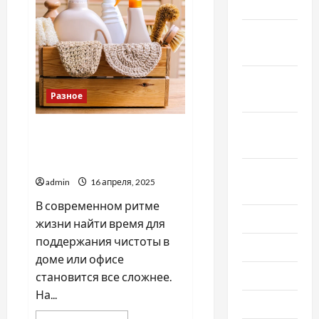
2022
инсульта
Ноябрь
2022
Октябрь
Разное
2022
Сентябрь
Профессиональная уборка
2022
в Киеве: качество и
эффективность
Август
admin
16 апреля, 2025
2022
В современном ритме
Июль 2022
жизни найти время для
поддержания чистоты в
Июнь 2022
доме или офисе
Май 2022
становится все сложнее.
На...
Март 2022