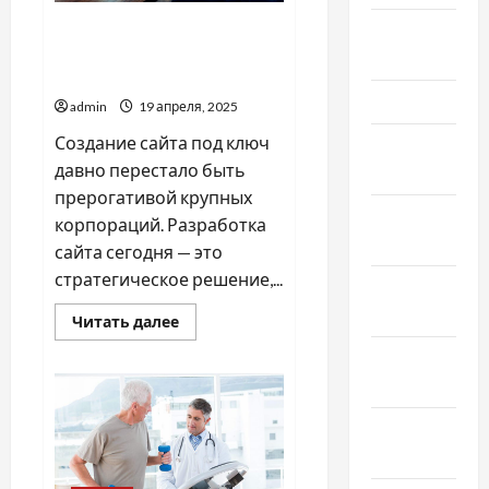
Какому бизнесу стоит
Апрель
заказать разработку сайта
2024
под ключ
Март 2024
admin
19 апреля, 2025
Создание сайта под ключ
Февраль
давно перестало быть
2024
прерогативой крупных
Январь
корпораций. Разработка
2024
сайта сегодня — это
стратегическое решение,...
Декабрь
2023
Прочитать
Читать далее
больше
о
Ноябрь
Какому
бизнесу
2023
стоит
заказать
разработку
Октябрь
сайта
2023
под
ключ