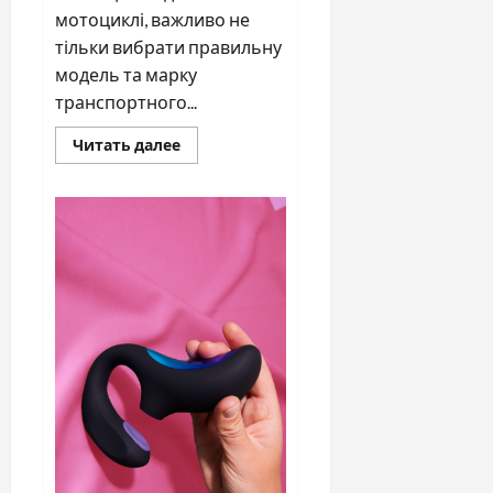
мотоциклі, важливо не
тільки вибрати правильну
модель та марку
транспортного...
Прочитать
Читать далее
больше
о
Чому
важливо
обрати
надійну
мотошколу?