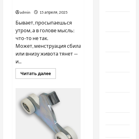
женщин
2019
admin
15 апреля, 2025
Декабрь
Бывает, просыпаешься
2018
утром, а в голове мысль:
Ноябрь
что-то не так.
2018
Может, менструация сбилась,
или внизу живота тянет —
Октябрь
и...
2018
Прочитать
Читать далее
больше
Сентябрь
о
2018
Прием
гинеколога:
почему
Август
консультация
важна
2018
для
женщин
Июль 2018
Июнь 2018