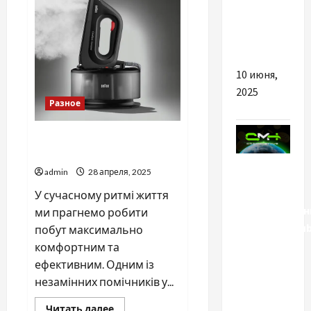
для
Legs
активной
жизни
10 июня,
2025
Разное
ТОП причин обрати
парогенератор від Braun
Разное
admin
28 апреля, 2025
Переваги
У сучасному ритмі життя
криптообмінн
ми прагнемо робити
Coinmoneyhu
побут максимально
для
комфортним та
швидкого
ефективним. Одним із
та
незамінних помічників у...
безпечного
Прочитать
Читать далее