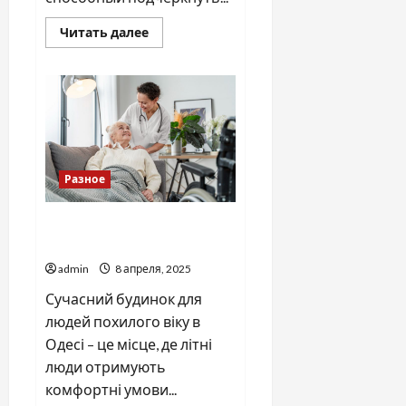
Прочитать
Читать далее
больше
о
Удобство
использования
кожаных
блокнотов
на
кольцах
Разное
Пансіонат для літніх людей
в Одесі
admin
8 апреля, 2025
Сучасний будинок для
людей похилого віку в
Одесі – це місце, де літні
люди отримують
комфортні умови...