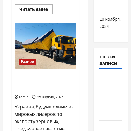
пересуванні
Прочитать
Читать далее
больше
о
20 ноября,
Вибір
модельного
2024
чи
індивідуального
статуту
СВЕЖИЕ
Разное
ЗАПИСИ
Рейтинг официальных
Наскільки
дилеров полуприцепов-
важливо
зерновозов в Украине
купити
admin
25 апреля, 2025
якісне
Украина, будучи одним из
насіння
мировых лидеров по
базиліку
экспорту зерновых,
Чому
предъявляет высокие