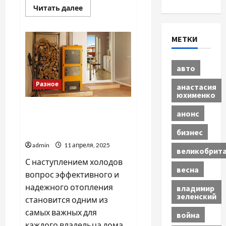
Прочитать
Читать далее
больше
о
Новые
тренды
МЕТКИ
в
туризме:
куда
отправятся
авто
путешественники
в
Разное
этом
анастасия
году?
юхименко
Уют в вашем доме: все, что
анонс
нужно знать о системах
бизнес
отопления
admin
11 апреля, 2025
великобрит
С наступлением холодов
весна
вопрос эффективного и
надежного отопления
владимир
зеленский
становится одним из
самых важных для
война
каждого владельца дома...