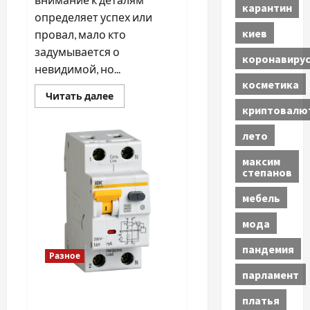
карантин
определяет успех или
киев
провал, мало кто
задумывается о
коронавиру
невидимой, но...
косметика
Прочитать
Читать далее
больше
криптовалю
о
Уничтожение
клещей
лето
и
крыс:
максим
почему
степанов
это
важно
для
мебель
бизнеса
мода
пандемия
Разное
парламент
Что такое
платья
дифференциальный