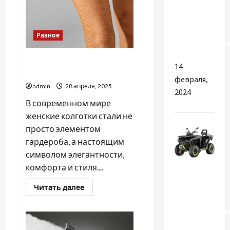
рости
попит на
китайські
Разное
електромобіл
Чем отличаются женские
14
колготки Legs
февраля,
admin
28 апреля, 2025
2024
В современном мире
женские колготки стали не
просто элементом
гардероба, а настоящим
символом элегантности,
комфорта и стиля....
Разное
Прочитать
Читать далее
больше
Квадроцикл:
о
Чем
универсальн
отличаются
женские
транспорт
колготки