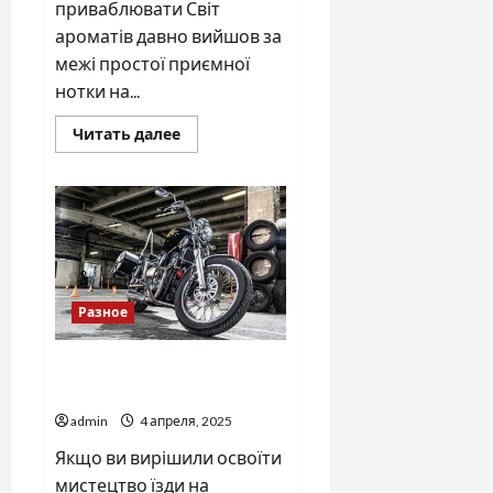
приваблювати Світ
ароматів давно вийшов за
межі простої приємної
нотки на...
Прочитать
Читать далее
больше
о
Парфуми
з
феромонами:
секрет
привабливості
для
жінок
і
чоловіків
Разное
Чому важливо обрати
надійну мотошколу?
admin
4 апреля, 2025
Якщо ви вирішили освоїти
мистецтво їзди на