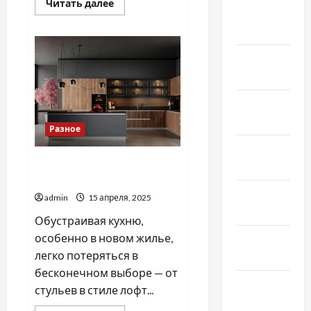
Прочитать
Читать далее
больше
Февраль
о
2022
Профессиональная
уборка
в
Январь
Киеве:
качество
2022
и
эффективность
Декабрь
2021
Разное
Ноябрь
Какую мебель для кухни
2021
купить в первую очередь
Октябрь
admin
15 апреля, 2025
2021
Обустраивая кухню,
особенно в новом жилье,
Сентябрь
легко потеряться в
2021
бесконечном выборе — от
Август
стульев в стиле лофт...
2021