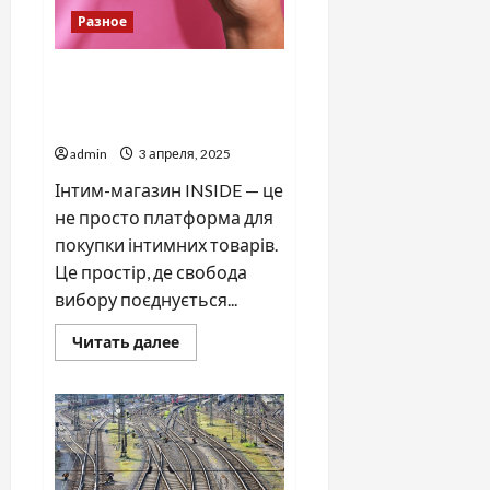
Разное
Секс-шоп INSIDE:
інноваційний підхід до
інтимного шопінгу
admin
3 апреля, 2025
Інтим-магазин INSIDE — це
не просто платформа для
покупки інтимних товарів.
Це простір, де свобода
вибору поєднується...
Прочитать
Читать далее
больше
о
Секс-
шоп
INSIDE:
інноваційний
підхід
до
інтимного