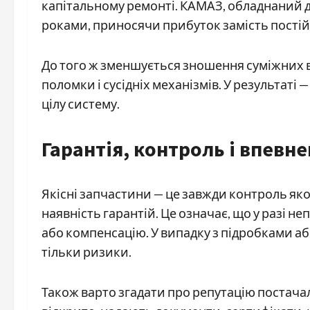
капітальному ремонті. КАМАЗ, обладнаний
роками, приносячи прибуток замість постій
До того ж зменшується зношення суміжних в
поломки і сусідніх механізмів. У результаті
цілу систему.
Гарантія, контроль і впевне
Якісні запчастини — це завжди контроль якос
наявність гарантій. Це означає, що у разі н
або компенсацію. У випадку з підробками 
тільки ризики.
Також варто згадати про репутацію постач