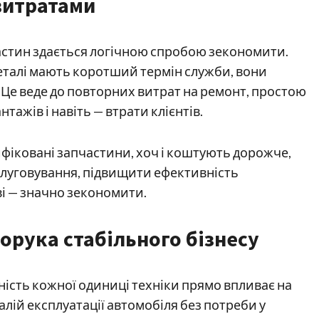
витратами
стин здається логічною спробою зекономити.
деталі мають коротший термін служби, вони
Це веде до повторних витрат на ремонт, простою
тажів і навіть — втрати клієнтів.
тифіковані запчастини, хоч і коштують дорожче,
слуговування, підвищити ефективність
ві — значно зекономити.
порука стабільного бізнесу
ність кожної одиниці техніки прямо впливає на
лій експлуатації автомобіля без потреби у