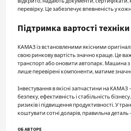
відкрито, надають документи, сертифікати, к
перевірку. Це забезпечує впевненість у ко
Підтримка вартості техніки
КАМАЗ із встановленими якісними оригінал
свою ринкову вартість значно краще. Це ва
транспорт або оновити автопарк. Машина з 
лише перевірені компоненти, матиме значно
Інвестування в якісні запчастини на КАМАЗ 
безпеку, ефективність і стабільність бізнесу
ризиків і підвищення продуктивності. У тра
коштувати сотні доларів, правильна деталь —
ОБ АВТОРЕ