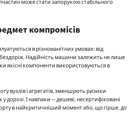
апчастин може стати запорукою стабільного
предмет компромісів
плуатуються в різноманітних умовах: від
 бездоріж. Надійність машини залежить не лише
кільки якісні компоненти використовуються в
оту вузлів і агрегатів, зменшують ризики
у дорозі. І навпаки — дешеві, несертифіковані
орту в найкритичніший момент або, що гірше, до