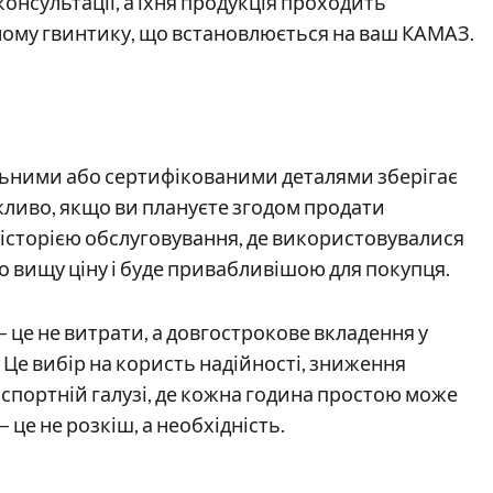
онсультації, а їхня продукція проходить
жному гвинтику, що встановлюється на ваш КАМАЗ.
ьними або сертифікованими деталями зберігає
жливо, якщо ви плануєте згодом продати
історією обслуговування, де використовувалися
 вищу ціну і буде привабливішою для покупця.
— це не витрати, а довгострокове вкладення у
. Це вибір на користь надійності, зниження
нспортній галузі, де кожна година простою може
 це не розкіш, а необхідність.