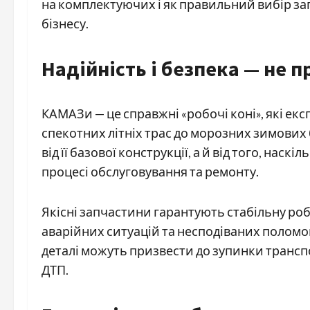
на комплектуючих і як правильний вибір з
бізнесу.
Надійність і безпека — не 
КАМАЗи — це справжні «робочі коні», які екс
спекотних літніх трас до морозних зимових
від її базової конструкції, а й від того, нас
процесі обслуговування та ремонту.
Якісні запчастини гарантують стабільну роб
аварійних ситуацій та несподіваних поломок 
деталі можуть призвести до зупинки трансп
ДТП.