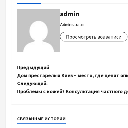
admin
Administrator
Просмотреть все записи
Н
Предыдущий
Дом престарелых Киев – место, где ценят оп
а
Следующий:
в
Проблемы с кожей? Консультация частного д
и
г
СВЯЗАННЫЕ ИСТОРИИ