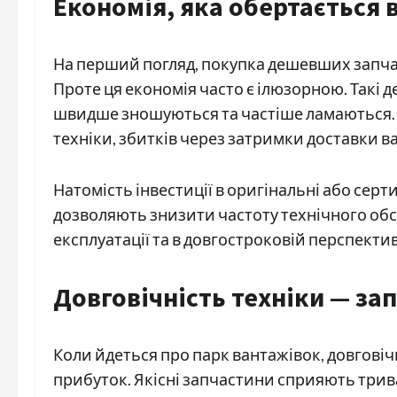
Економія, яка обертається 
На перший погляд, покупка дешевших запча
Проте ця економія часто є ілюзорною. Такі 
швидше зношуються та частіше ламаються. 
техніки, збитків через затримки доставки ван
Натомість інвестиції в оригінальні або сер
дозволяють знизити частоту технічного об
експлуатації та в довгостроковій перспекти
Довговічність техніки — за
Коли йдеться про парк вантажівок, довговіч
прибуток. Якісні запчастини сприяють трива