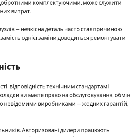
 добротними комплектуючими, може служити
них витрат.
узлів — неякісна деталь часто стає причиною
 — замість однієї заміни доводиться ремонтувати
ність
ті, відповідність технічним стандартам і
еполадки ви маєте право на обслуговування, обмін
або невідомими виробниками — жодних гарантій,
альників. Авторизовані дилери працюють