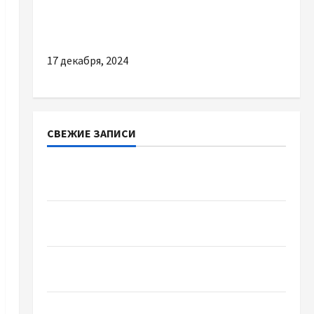
Приватні курси водіння — зручно та надійно
17 декабря, 2024
СВЕЖИЕ ЗАПИСИ
Наскільки важливо купити якісне насіння
базиліку
Чому важливо вибрати якісні запчастини до
тракторів
Украинский нотариус во Вроцлаве:
доверенность для Украины
Два пути к одному результату: чем