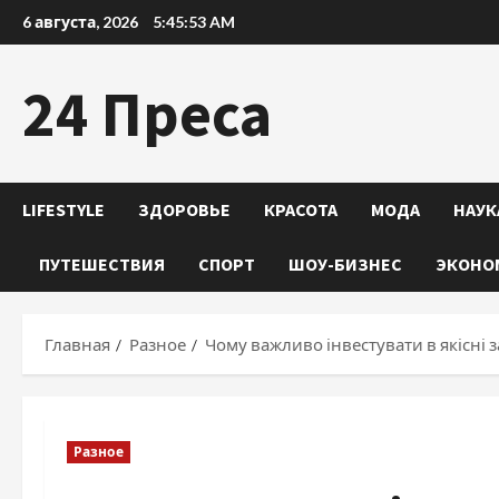
Перейти
6 августа, 2026
5:45:55 AM
к
содержимому
24 Преса
LIFESTYLE
ЗДОРОВЬЕ
КРАСОТА
МОДА
НАУК
ПУТЕШЕСТВИЯ
СПОРТ
ШОУ-БИЗНЕС
ЭКОНО
Главная
Разное
Чому важливо інвестувати в якісні 
Разное