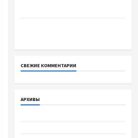
отличаются способы расторжения брака и
какой выбрать
Тягові літій-залізо-фосфатні акумуляторні
батареї зі SMART BMS INVERTER для
інверторів DEYE
СВЕЖИЕ КОММЕНТАРИИ
АРХИВЫ
Август 2026
Июль 2026