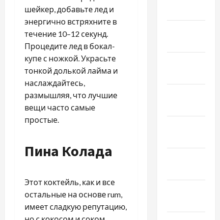
шейкер, добавьте лед и
2026
энергично встряхните в
Январь
течение 10–12 секунд.
2026
Процедите лед в бокал-
купе с ножкой. Украсьте
Декабрь
тонкой долькой лайма и
2025
наслаждайтесь,
Ноябрь
размышляя, что лучшие
2025
вещи часто самые
простые.
Октябрь
2025
Пина Колада
Сентябрь
2025
Этот коктейль, как и все
Август
остальные на основе rum,
2025
имеет сладкую репутацию,
но с кокосом и соком