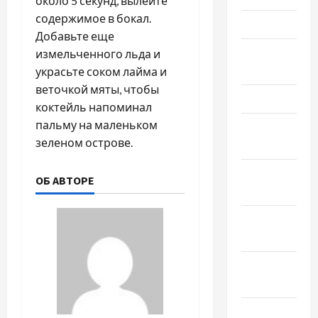
около 5 секунд, вылейте
содержимое в бокал.
Май 2023
Добавьте еще
Апрель
измельченного льда и
2023
украсьте соком лайма и
веточкой мяты, чтобы
Март 2023
коктейль напоминал
пальму на маленьком
Февраль
зеленом острове.
2023
Январь
ОБ АВТОРЕ
2023
Декабрь
2022
Ноябрь
2022
Октябрь