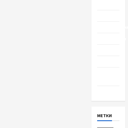
Общество
Политика
Происшестви
Путешествия
Разное
Спорт
Шоу-
бизнес
Экономика
МЕТКИ