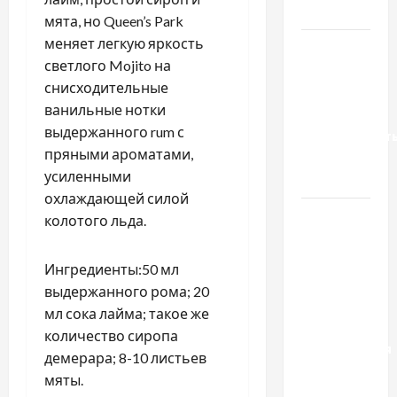
тракторів
мята, но Queen’s Park
меняет легкую яркость
Украинский
светлого Mojito на
нотариус
снисходительные
во
ванильные нотки
Вроцлаве:
выдержанного rum с
доверенност
пряными ароматами,
для
усиленными
Украины
охлаждающей силой
Два пути
колотого льда.
к одному
результату:
Ингредиенты:50 мл
чем
выдержанного рома; 20
отличаются
мл сока лайма; такое же
способы
количество сиропа
расторжения
демерара; 8-10 листьев
брака и
мяты.
какой