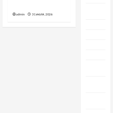
доверенность для
Украины
Август
2020
admin
31 июля, 2026
Июль 2020
Июнь 2020
Май 2020
Март 2020
Февраль
2020
Декабрь
2019
Ноябрь
2019