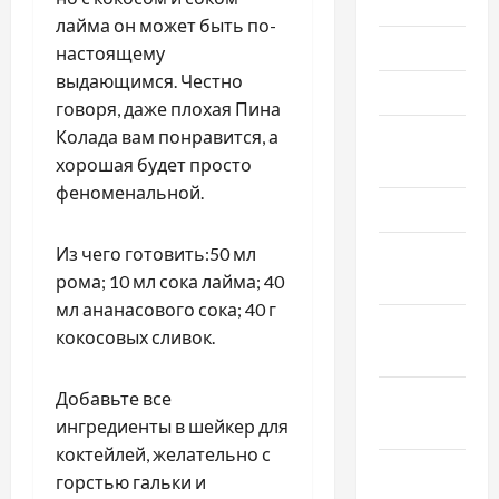
Июль 2025
лайма он может быть по-
Июнь 2025
настоящему
выдающимся. Честно
Май 2025
говоря, даже плохая Пина
Колада вам понравится, а
Апрель
хорошая будет просто
2025
феноменальной.
Март 2025
Из чего готовить:50 мл
Февраль
рома; 10 мл сока лайма; 40
2025
мл ананасового сока; 40 г
Январь
кокосовых сливок.
2025
Добавьте все
Декабрь
ингредиенты в шейкер для
2024
коктейлей, желательно с
Ноябрь
горстью гальки и