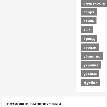
смертность
спорт
стиль
сша
тренд
туризм
убийство
украина
учёные
футбол
ВОЗМОЖНО, ВЫ ПРОПУСТИЛИ