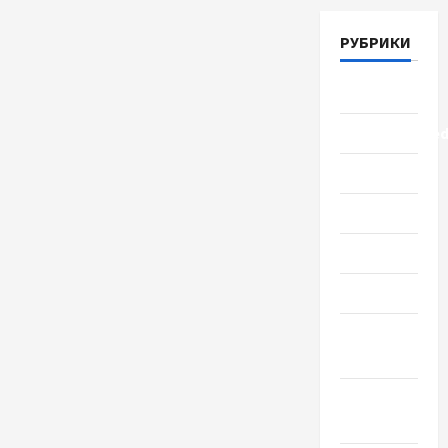
РУБРИКИ
Lifestyle
Uncategorize
Здоровье
Красота
Мода
Наука
Новости
мира
Новости
Украины