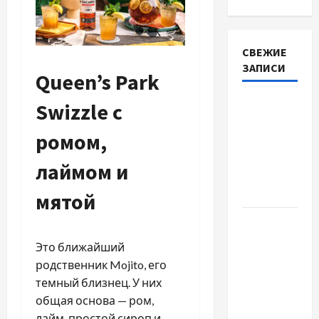
СВЕЖИЕ
ЗАПИСИ
Queen’s Park
Наскільки
Swizzle с
важливо
ромом,
купити
якісне
лаймом и
насіння
базиліку
мятой
Чому
важливо
Это ближайший
вибрати
родственник Mojito, его
якісні
темный близнец. У них
запчастини
общая основа — ром,
до
лайм, простой сироп и