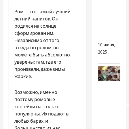
цена,
условия и
Ром — это самый лучший
что
летний напиток. Он
входит в
родился на солнце,
оплату
сформирован им.
Независимо от того,
10 июня,
откуда он родом, вы
2025
можете быть абсолютно
уверены: там, где его
произвели, даже зимы
жаркие.
Разное
Возможно, именно
Огромное
поэтому ромовые
разнообразие
коктейли настолько
кальянов,
популярны. Их подают в
табаков и
любых барах, и
аксессуаров
большинство из нас