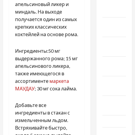
Февраль
апельсиновый ликер и
2024
миндаль. На выходе
получается один из самых
Январь
крепких классических
2024
коктейлей на основе рома.
Декабрь
2023
Ингредиенты:50 мг
выдержанного рома; 15 мг
Ноябрь
апельсинового ликера,
2023
также имеющегося в
ассортименте
маркета
Октябрь
МАУДАУ
; 30 мг сока лайма.
2023
Сентябрь
Добавьте все
2023
ингредиенты в стакан с
измельченным льдом.
Июль 2023
Встряхивайте быстро,
Июнь 2023