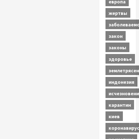
европа
жертвы
заболеваем
закон
законы
здоровье
землетрясен
индонезия
исчезновени
карантин
киев
коронавиру