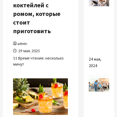
коктейлей с
Разное
ромом, которые
стоит
Что
лучше:
приготовить
Левитра
или
admin
Сиалис?
29 мая, 2025
11 Время чтения: несколько
24 мая,
минут
2024
Разное
Дом
престарелых: