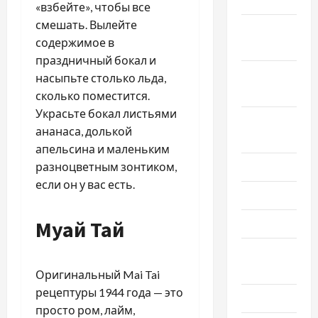
2024
«взбейте», чтобы все
смешать. Вылейте
Октябрь
содержимое в
2024
праздничный бокал и
Сентябрь
насыпьте столько льда,
2024
сколько поместится.
Украсьте бокал листьями
Август
ананаса, долькой
2024
апельсина и маленьким
разноцветным зонтиком,
Июль 2024
если он у вас есть.
Июнь 2024
Муай Тай
Май 2024
Апрель
2024
Оригинальный Mai Tai
рецептуры 1944 года — это
Март 2024
просто ром, лайм,