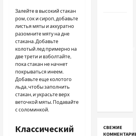
выбрать
Залейте в высокий стакан
Тягові
ром, сок и сироп, добавьте
літій-
листья мяты и аккуратно
залізо-
разомните мяту на дне
фосфатні
стакана. Добавьте
акумуляторні
колотый лед примерно на
батареї зі
две трети и взболтайте,
SMART
пока стакан не начнет
BMS
покрываться инеем.
INVERTER
Добавьте еще колотого
для
льда, чтобы заполнить
інверторів
стакан, и украсьте верх
DEYE
веточкой мяты. Подавайте
с соломинкой.
Классический
СВЕЖИЕ
КОММЕНТАРИ