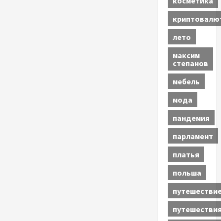
косметика
криптовалю
лето
максим
степанов
мебель
мода
пандемия
парламент
платья
польша
путешестви
путешестви