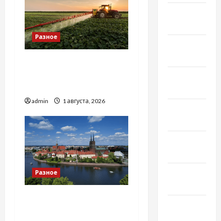
Апрель
2021
Разное
Февраль
2021
Чому важливо вибрати
якісні запчастини до
Январь
тракторів
2021
admin
1 августа, 2026
Декабрь
2020
Ноябрь
2020
Октябрь
Разное
2020
Украинский нотариус во
Сентябрь
Вроцлаве:
2020