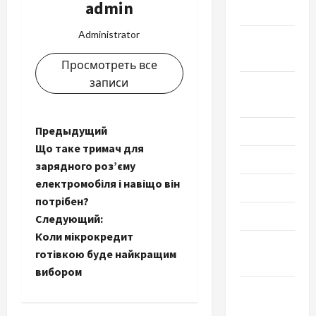
admin
2022
Administrator
Сентябрь
2022
Просмотреть все
записи
Август
2022
Н
Предыдущий
Июль 2022
Що таке тримач для
а
Июнь 2022
зарядного роз’єму
електромобіля і навіщо він
Май 2022
в
потрібен?
Март 2022
и
Следующий:
Коли мікрокредит
Февраль
г
готівкою буде найкращим
2022
вибором
а
Январь
ц
2022