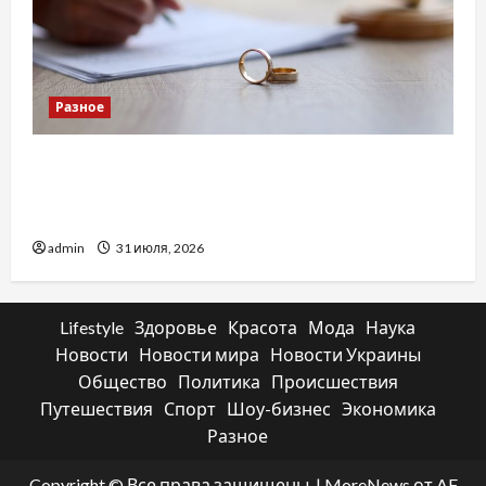
Разное
Два пути к одному результату: чем
отличаются способы расторжения брака и
какой выбрать
admin
31 июля, 2026
Lifestyle
Здоровье
Красота
Мода
Наука
Новости
Новости мира
Новости Украины
Общество
Политика
Происшествия
Путешествия
Спорт
Шоу-бизнес
Экономика
Разное
Copyright © Все права защищены.
|
MoreNews
от AF