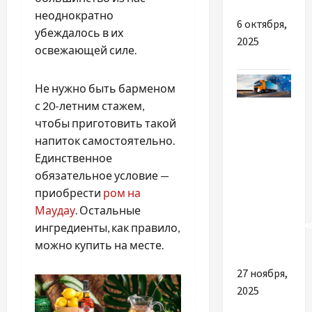
неоднократно
6 октября,
убеждалось в их
2025
освежающей силе.
Не нужно быть барменом
с 20-летним стажем,
Разное
чтобы приготовить такой
Вантажні
напиток самостоятельно.
перевезення
Единственное
з Індії в
обязательное условие —
Україну:
приобрести
ром на
переваги
Маудау
. Остальные
кваліфікован
ингредиенты, как правило,
допомоги
можно купить на месте.
27 ноября,
2025