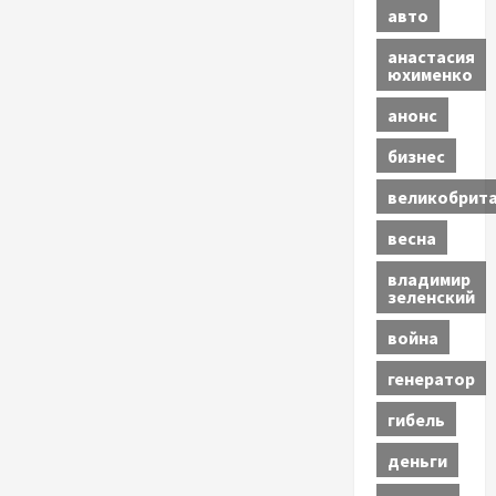
авто
анастасия
юхименко
анонс
бизнес
великобрит
весна
владимир
зеленский
война
генератор
гибель
деньги