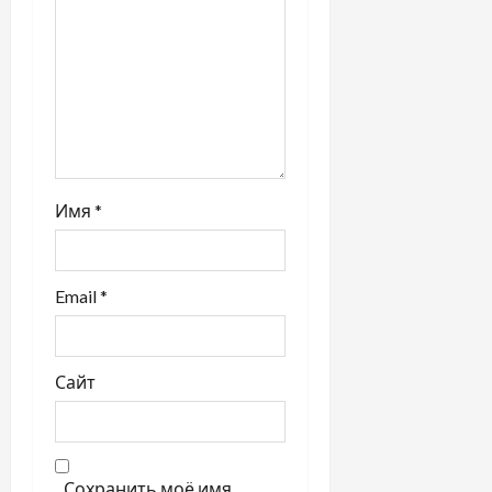
и
с
и
Имя
*
Email
*
Сайт
Сохранить моё имя,