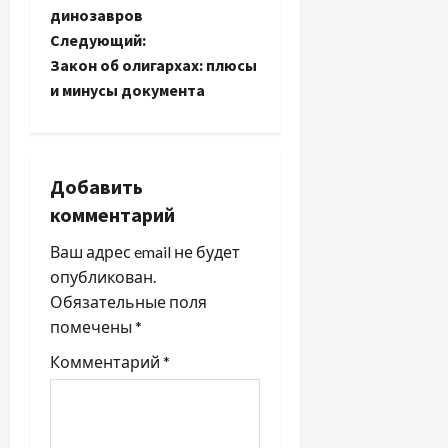
динозавров
в
Следующий:
и
Закон об олигархах: плюсы
и минусы документа
г
а
Добавить
ц
комментарий
и
Ваш адрес email не будет
я
опубликован.
Обязательные поля
з
помечены
*
а
Комментарий
*
п