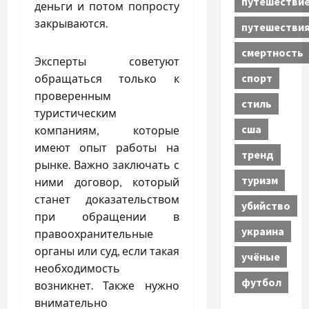
путешестви
деньги и потом попросту
закрываются.
путешестви
смертность
Эксперты советуют
спорт
обращаться только к
проверенным
стиль
туристическим
сша
компаниям, которые
имеют опыт работы на
тренд
рынке. Важно заключать с
туризм
ними договор, который
станет доказательством
убийство
при обращении в
украина
правоохранительные
органы или суд, если такая
учёные
необходимость
футбол
возникнет. Также нужно
внимательно