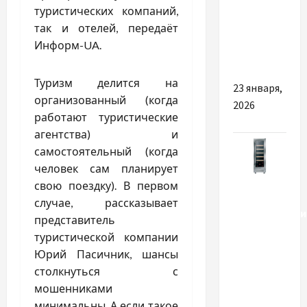
kā pamats
туристических компаний,
mūsdienu
так и отелей, передаёт
biznesa
Информ-UA.
izaugsmei
Туризм делится на
23 января,
организованный (когда
2026
работают туристические
агентства) и
самостоятельный (когда
человек сам планирует
Разное
свою поездку). В первом
случае, рассказывает
Характеристи
представитель
якісної
туристической компании
побутової
Юрий Пасичник, шансы
техніки
столкнуться с
для кухні
мошенниками
минимальны. А если такое