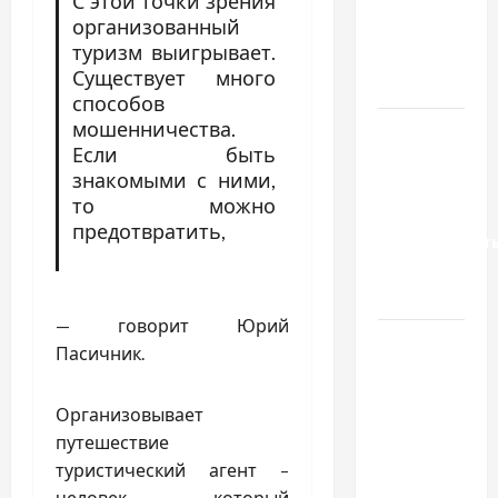
С этой точки зрения
якісні
организованный
запчастини
туризм выигрывает.
до
Существует много
тракторів
способов
мошенничества.
Украинский
Если быть
нотариус
знакомыми с ними,
во
то можно
Вроцлаве:
предотвратить,
доверенност
для
Украины
— говорит Юрий
Два пути
Пасичник.
к одному
результату:
Организовывает
чем
путешествие
отличаются
туристический агент –
способы
человек, который