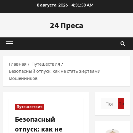
Перейти
8 августа, 2026
4:31:59 AM
к
содержимому
24 Преса
Основное
меню
Главная
Путешествия
Безопасный отпуск: как не стать жертвами
мошенников
Найти:
Путешествия
Безопасный
отпуск: как не