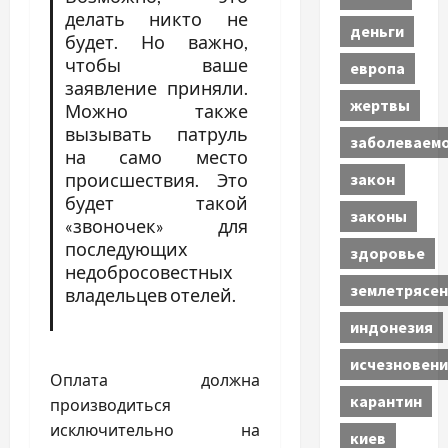
делать никто не
деньги
будет. Но важно,
чтобы ваше
европа
заявление приняли.
жертвы
Можно также
вызывать патруль
заболеваем
на само место
закон
происшествия. Это
будет такой
законы
«звоночек» для
последующих
здоровье
недобросовестных
землетрясен
владельцев отелей.
индонезия
исчезновени
Оплата должна
карантин
производиться
исключительно на
киев