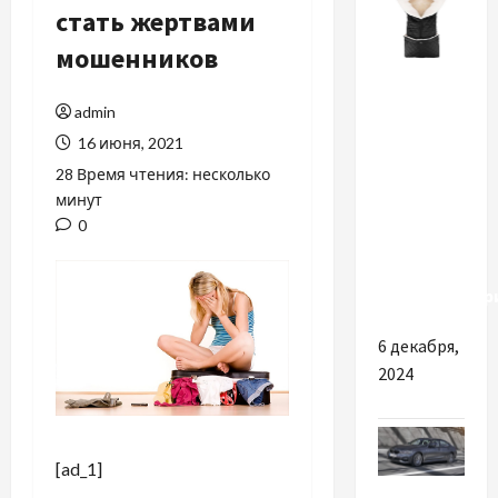
стать жертвами
мошенников
Разное
admin
Чому
16 июня, 2021
сьогодні
28 Время чтения: несколько
настільки
минут
популярні
0
конверти
ковдри
трансформер
6 декабря,
2024
[ad_1]
Разное