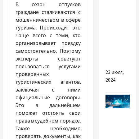
В сезон отпусков
Все про
граждане сталкиваются с
ремонт
мошенничеством в сфере
автомобілів
туризма. Происходит это
BMW:
чаще всего с теми, кто
Особливості
организовывает поездку
та
самостоятельно. Поэтому
Переваги
эксперты советуют
пользоваться услугами
23 июля,
проверенных
2024
туристических агентов,
заключая с ними
официальные договоры.
Это в дальнейшем
Разное
поможет отстоять свои
права в судебном порядке.
Digitālais
Также необходимо
mārketings
проверять документы, как