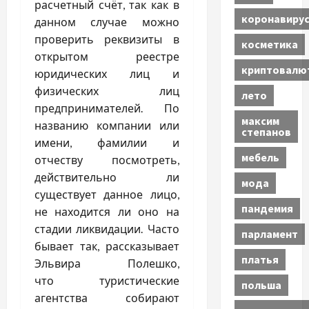
расчетный счёт, так как в
коронавиру
данном случае можно
проверить реквизиты в
косметика
открытом реестре
криптовалю
юридических лиц и
физических лиц
лето
предпринимателей. По
максим
названию компании или
степанов
имени, фамилии и
мебель
отчеству посмотреть,
действительно ли
мода
существует данное лицо,
пандемия
не находится ли оно на
стадии ликвидации. Часто
парламент
бывает так, рассказывает
платья
Эльвира Полешко,
что туристические
польша
агентства собирают