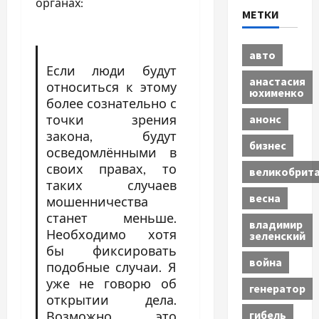
органах:
МЕТКИ
авто
Если люди будут
анастасия
относиться к этому
юхименко
более сознательно с
анонс
точки зрения
закона, будут
бизнес
осведомлёнными в
своих правах, то
великобрит
таких случаев
весна
мошенничества
станет меньше.
владимир
Необходимо хотя
зеленский
бы фиксировать
война
подобные случаи. Я
уже не говорю об
генератор
открытии дела.
гибель
Возможно, это