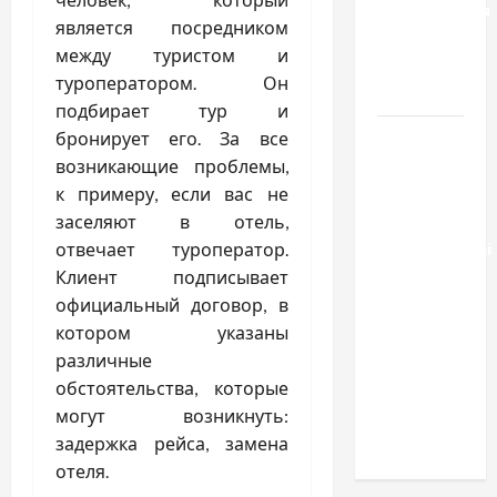
расторжения
является посредником
брака и
между туристом и
какой
туроператором. Он
выбрать
подбирает тур и
Тягові
бронирует его. За все
літій-
возникающие проблемы,
залізо-
к примеру, если вас не
фосфатні
заселяют в отель,
акумуляторні
отвечает туроператор.
батареї зі
Клиент подписывает
SMART
официальный договор, в
BMS
котором указаны
INVERTER
различные
для
обстоятельства, которые
інверторів
могут возникнуть:
DEYE
задержка рейса, замена
отеля.