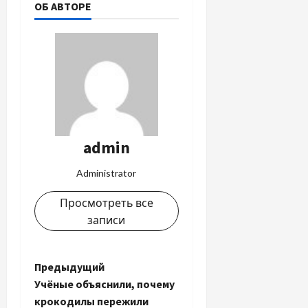
ОБ АВТОРЕ
admin
Administrator
Просмотреть все
записи
Н
Предыдущий
Учёные объяснили, почему
а
крокодилы пережили