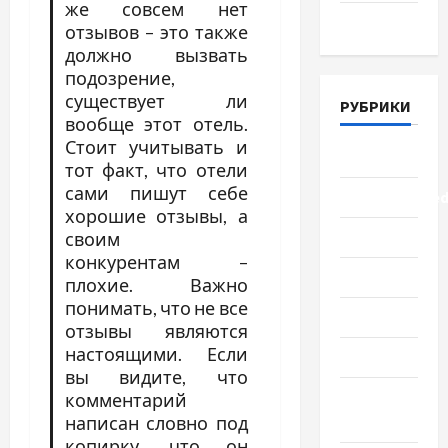
же совсем нет
Март 2018
отзывов – это также
должно вызвать
подозрение,
существует ли
РУБРИКИ
вообще этот отель.
Стоит учитывать и
Lifestyle
тот факт, что отели
сами пишут себе
Uncategorize
хорошие отзывы, а
Здоровье
своим
конкурентам –
Красота
плохие. Важно
понимать, что не все
Мода
отзывы являются
настоящими. Если
Наука
вы видите, что
Новости
комментарий
мира
написан словно под
копирку, что он