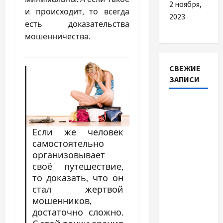
2 ноября,
и происходит, то всегда
2023
есть доказательства
мошенничества.
СВЕЖИЕ
ЗАПИСИ
Наскільки
важливо
купити
Если же человек
якісне
самостоятельно
насіння
организовывает
своё путешествие,
базиліку
то доказать, что он
Чому
стал жертвой
важливо
мошенников,
вибрати
достаточно сложно.