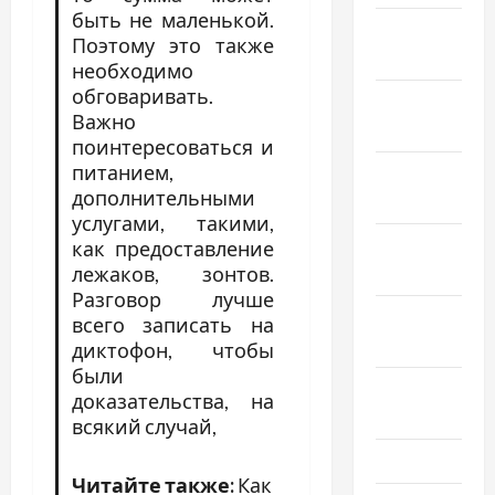
быть не маленькой.
Январь
Поэтому это также
2022
необходимо
обговаривать.
Декабрь
Важно
2021
поинтересоваться и
питанием,
Ноябрь
дополнительными
2021
услугами, такими,
Октябрь
как предоставление
2021
лежаков, зонтов.
Разговор лучше
Сентябрь
всего записать на
2021
диктофон, чтобы
были
Август
доказательства, на
2021
всякий случай,
Июль 2021
Читайте также:
Как