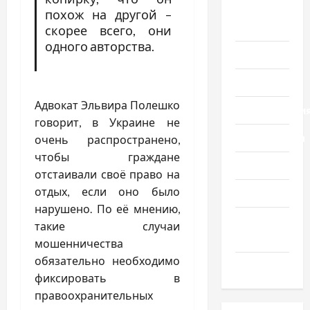
Новости
похож на другой –
Украины
скорее всего, они
одного авторства.
Общество
Политика
Адвокат Эльвира Полешко
Происшестви
говорит, в Украине не
Путешествия
очень распространено,
чтобы граждане
Разное
отстаивали своё право на
отдых, если оно было
Спорт
нарушено. По её мнению,
Шоу-
такие случаи
бизнес
мошенничества
обязательно необходимо
Экономика
фиксировать в
правоохранительных