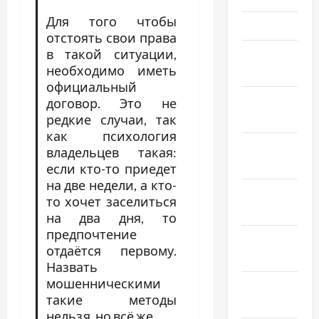
Для того чтобы
Март 2024
отстоять свои права
в такой ситуации,
Февраль
необходимо иметь
2024
официальный
Январь
договор. Это не
2024
редкие случаи, так
как психология
Декабрь
владельцев такая:
2023
если кто-то приедет
на две недели, а кто-
Ноябрь
то хочет заселиться
2023
на два дня, то
предпочтение
Октябрь
отдаётся первому.
2023
Назвать
мошенническими
Сентябрь
такие методы
2023
нельзя, но всё же,