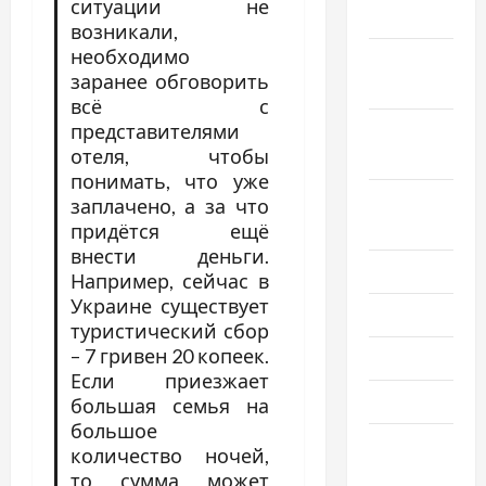
ситуации не
2022
возникали,
необходимо
Октябрь
заранее обговорить
2022
всё с
Сентябрь
представителями
отеля, чтобы
2022
понимать, что уже
Август
заплачено, а за что
2022
придётся ещё
внести деньги.
Июль 2022
Например, сейчас в
Украине существует
Июнь 2022
туристический сбор
– 7 гривен 20 копеек.
Май 2022
Если приезжает
Март 2022
большая семья на
большое
Февраль
количество ночей,
2022
то сумма может