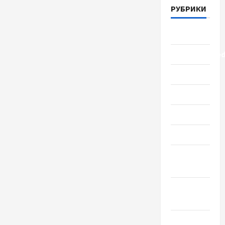
РУБРИКИ
Lifestyle
Uncategorize
Здоровье
Красота
Мода
Наука
Новости
мира
Новости
Украины
Общество