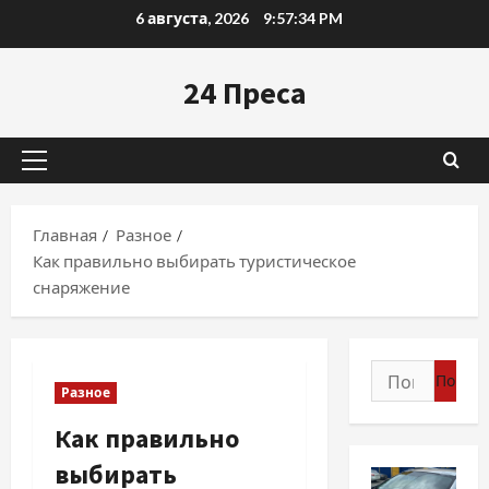
Перейти
6 августа, 2026
9:57:36 PM
к
содержимому
24 Преса
Основное
меню
Главная
Разное
Как правильно выбирать туристическое
снаряжение
Найти:
Разное
Как правильно
выбирать