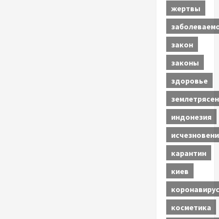
жертвы
заболеваем
закон
законы
здоровье
землетрясен
индонезия
исчезновени
карантин
киев
коронавиру
косметика