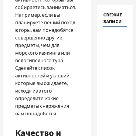
собираетесь заниматься.
СВЕЖИЕ
Например, если вы
ЗАПИСИ
планируете пеший поход
в горы, вам понадобятся
Наскільки
совершенно другие
важливо
предметы, чем для
купити
морского каякинга или
якісне
велосипедного тура.
насіння
Сделайте список
базиліку
активностей и условий,
которые вы ожидаете,
Чому
исходя из этого
важливо
определите, какие
вибрати
предметы снаряжения
якісні
вам понадобятся.
запчастини
до
Качество и
тракторів