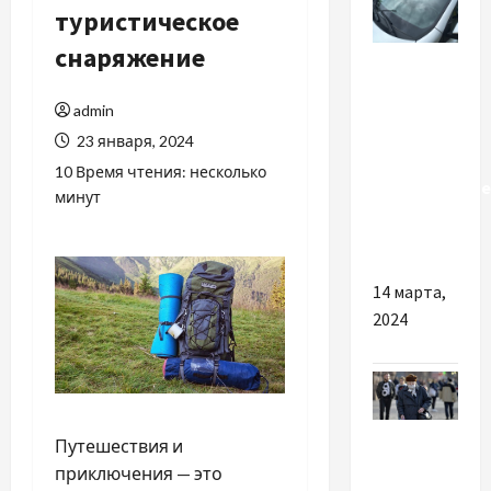
туристическое
снаряжение
Разное
Почему
admin
важно
23 января, 2024
выбрать
10 Время чтения: несколько
качественное
минут
лобовое
стекло
14 марта,
2024
Новости
Путешествия и
Украины
приключения — это