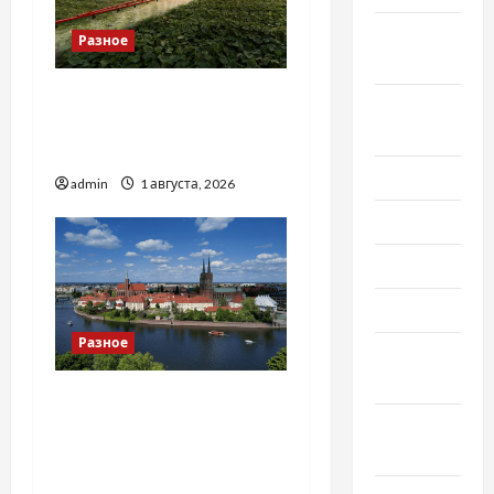
Сентябрь
Разное
2022
Чому важливо вибрати
Август
якісні запчастини до
2022
тракторів
Июль 2022
admin
1 августа, 2026
Июнь 2022
Май 2022
Март 2022
Разное
Февраль
2022
Украинский нотариус во
Январь
Вроцлаве:
2022
доверенность для
Украины