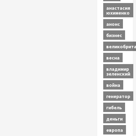
анастасия
юхименко
анонс
бизнес
великобрит
весна
владимир
зеленский
война
генератор
гибель
деньги
европа