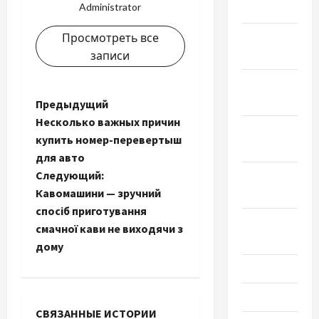
Administrator
2024
Январь
Просмотреть все
2024
записи
Декабрь
2023
Н
Предыдущий
Несколько важных причин
Ноябрь
а
купить номер-перевертыш
2023
для авто
в
Следующий:
Октябрь
и
Кавомашини — зручний
2023
спосіб приготування
Сентябрь
г
смачної кави не виходячи з
2023
дому
а
Июль 2023
ц
Июнь 2023
СВЯЗАННЫЕ ИСТОРИИ