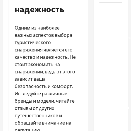
надежность
Украинский
нотариус
во
Одним из наиболее
Вроцлаве:
важных аспектов выбора
доверенност
туристического
для
снаряжения является его
Украины
качество и надежность. Не
Два пути
стоит экономить на
к одному
снаряжении, ведь от этого
результату:
зависит ваша
чем
безопасность и комфорт.
отличаются
Исследуйте различные
способы
бренды и модели, читайте
расторжения
отзывы от других
брака и
путешественников и
какой
обращайте внимание на
выбрать
репутацию