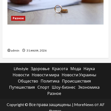
Разное
Два пути к одному результату: чем
отличаются способы расторжения брака и
какой выбрать
admin
31 июля, 2026
Lifestyle
Здоровье
Красота
Мода
Наука
Новости
Новости мира
Новости Украины
Общество
Политика
Происшествия
Путешествия
Спорт
Шоу-бизнес
Экономика
Разное
Copyright © Все права защищены.
|
MoreNews
от AF
themes.