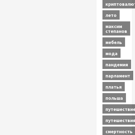
криптовалю
лето
максим
степанов
мебель
мода
пандемия
парламент
платья
польша
путешестви
путешестви
смертность