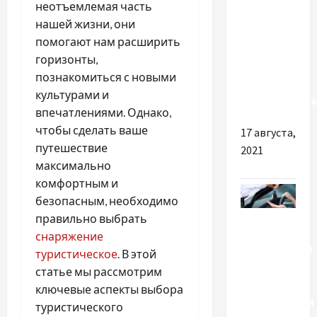
неотъемлемая часть
Украина –
нашей жизни, они
на пике
помогают нам расширить
третьей
горизонты,
волны
познакомиться с новыми
пандемии
культурами и
коронавируса
впечатлениями. Однако,
чтобы сделать ваше
17 августа,
путешествие
2021
максимально
комфортным и
безопасным, необходимо
Разное
правильно выбрать
снаряжение
Особенности
туристическое
. В этой
аренды
статье мы рассмотрим
авто
ключевые аспекты выбора
без водителя
туристического