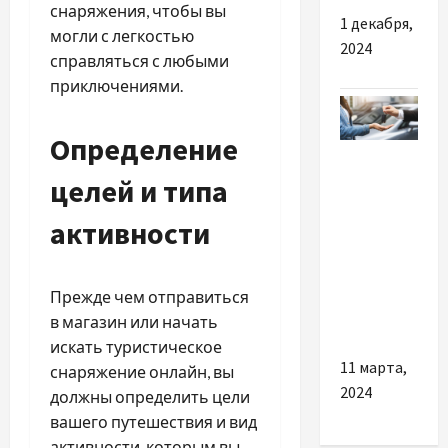
снаряжения, чтобы вы
1 декабря,
могли с легкостью
2024
справляться с любыми
приключениями.
Определение
Разное
целей и типа
Советы
по
активности
выбору
лучшего
Прежде чем отправиться
б/у
в магазин или начать
автомобиля
искать туристическое
11 марта,
снаряжение онлайн, вы
2024
должны определить цели
вашего путешествия и вид
активности, которым вы