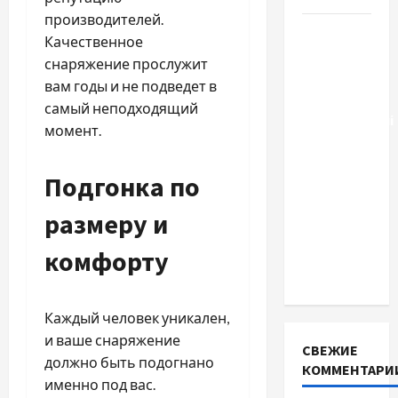
производителей.
Тягові
Качественное
літій-
снаряжение прослужит
залізо-
вам годы и не подведет в
фосфатні
самый неподходящий
акумуляторні
момент.
батареї зі
SMART
Подгонка по
BMS
INVERTER
размеру и
для
комфорту
інверторів
DEYE
Каждый человек уникален,
и ваше снаряжение
СВЕЖИЕ
должно быть подогнано
КОММЕНТАРИ
именно под вас.