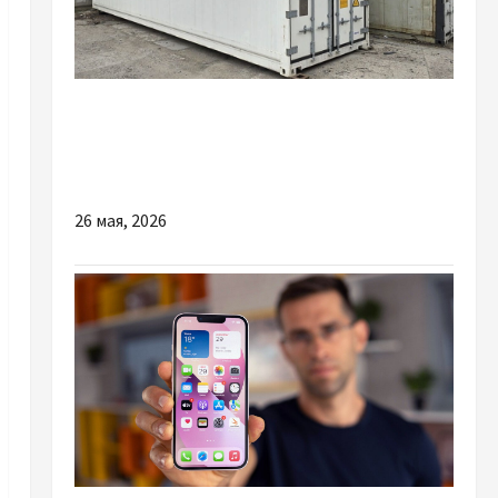
Разное
Глобальна гастрономія: як металеві модулі
змінили ринок харчових продуктів
26 мая, 2026