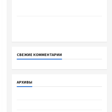
Украинский нотариус во Вроцлаве:
доверенность для Украины
Два пути к одному результату: чем
отличаются способы расторжения брака и
какой выбрать
СВЕЖИЕ КОММЕНТАРИИ
АРХИВЫ
Август 2026
Июль 2026