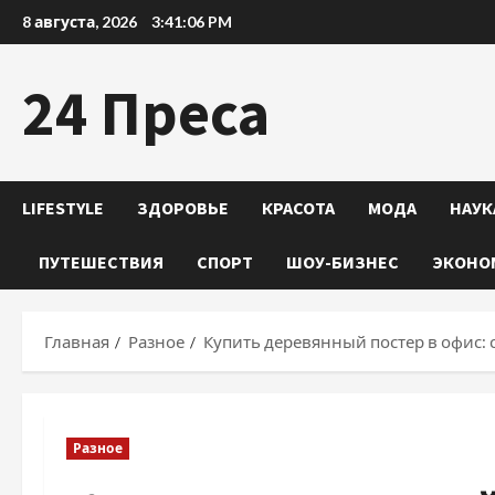
Перейти
8 августа, 2026
3:41:07 PM
к
содержимому
24 Преса
LIFESTYLE
ЗДОРОВЬЕ
КРАСОТА
МОДА
НАУК
ПУТЕШЕСТВИЯ
СПОРТ
ШОУ-БИЗНЕС
ЭКОНО
Главная
Разное
Купить деревянный постер в офис:
Разное