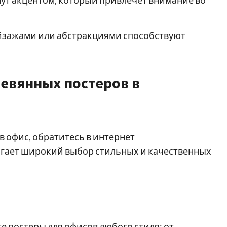
ут акцентом, который привлечёт внимание во
йзажами или абстракциями способствуют
евянных постеров в
в офис, обратитесь в интернет
агает широкий выбор стильных и качественных
е постеры для офисов любого стиля: от