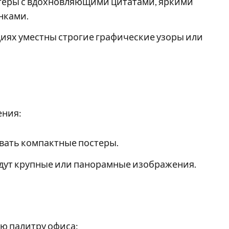
теры с вдохновляющими цитатами, яркими
нками.
иях уместны строгие графические узоры или
ения:
вать компактные постеры.
дут крупные или панорамные изображения.
ю палитру офиса: