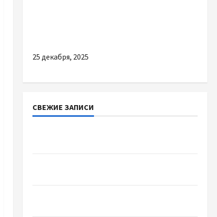
Разное
ТОП причин купити якісний дисплей на
iPhone 13
25 декабря, 2025
СВЕЖИЕ ЗАПИСИ
Автосервис СТО Skoda в Молдове: с какими
проблемами чаще обращаются
Наскільки важливо купити якісне насіння
базиліку
Чому важливо вибрати якісні запчастини до
тракторів