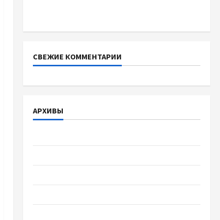
батареї зі SMART BMS INVERTER для
інверторів DEYE
СВЕЖИЕ КОММЕНТАРИИ
АРХИВЫ
Август 2026
Июль 2026
Июнь 2026
Май 2026
Апрель 2026