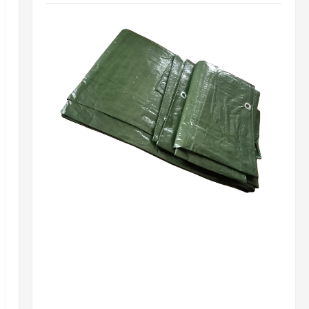
Разное
Почему стоит инвестировать в
качественные тент тарпаулиновый и сетку
шпалерную цветочную