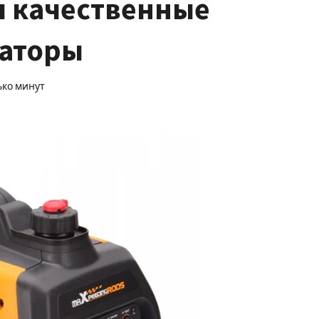
 качественные
раторы
ько минут