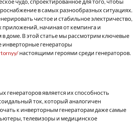
ское чудо, спроектированное для того, чтобы
троснабжение в самых разнообразных ситуациях.
нерировать чистое и стабильное электричество,
х приложений, начиная от кемпинга и
в доме. В этой статье мы рассмотрим ключевые
е инверторные генераторы
rtornyy/
настоящими героями среди генераторов.
х генераторов является их способность
соидальный ток, который аналогичен
ключать к инверторным генераторам даже самые
пьютеры, телевизоры и медицинское