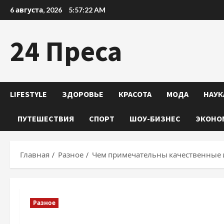
Перейти
6 августа, 2026
5:57:23 AM
к
содержимому
24 Преса
LIFESTYLE
ЗДОРОВЬЕ
КРАСОТА
МОДА
НАУК
ПУТЕШЕСТВИЯ
СПОРТ
ШОУ-БИЗНЕС
ЭКОНО
Главная
Разное
Чем примечательны качественные
Разное