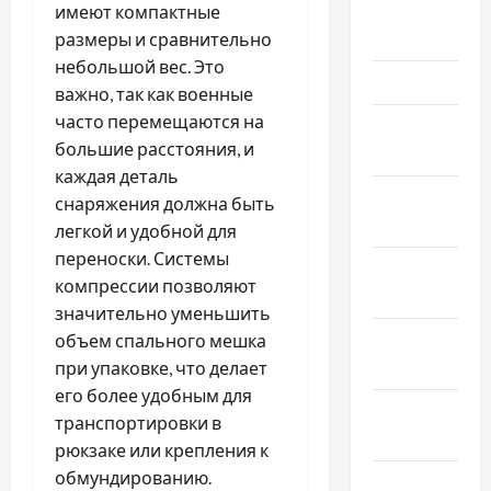
Апрель
имеют компактные
2025
размеры и сравнительно
небольшой вес. Это
Март 2025
важно, так как военные
часто перемещаются на
Февраль
большие расстояния, и
2025
каждая деталь
Январь
снаряжения должна быть
2025
легкой и удобной для
переноски. Системы
Декабрь
компрессии позволяют
2024
значительно уменьшить
Ноябрь
объем спального мешка
2024
при упаковке, что делает
его более удобным для
Октябрь
транспортировки в
2024
рюкзаке или крепления к
обмундированию.
Сентябрь