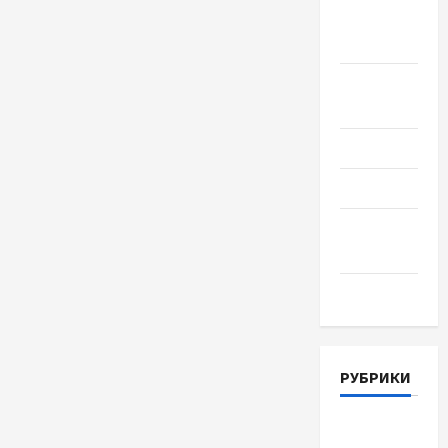
Сентябрь
2018
Август
2018
Июль 2018
Июнь 2018
Апрель
2018
Март 2018
РУБРИКИ
Lifestyle