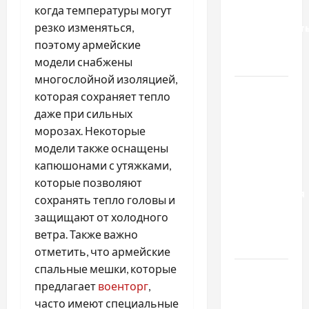
когда температуры могут
Вроцлаве:
резко изменяться,
доверенност
поэтому армейские
для
модели снабжены
Украины
многослойной изоляцией,
Два пути
которая сохраняет тепло
к одному
даже при сильных
результату:
морозах. Некоторые
чем
модели также оснащены
отличаются
капюшонами с утяжками,
способы
которые позволяют
расторжения
сохранять тепло головы и
брака и
защищают от холодного
какой
ветра. Также важно
выбрать
отметить, что армейские
спальные мешки, которые
Тягові
предлагает
военторг
,
літій-
часто имеют специальные
залізо-