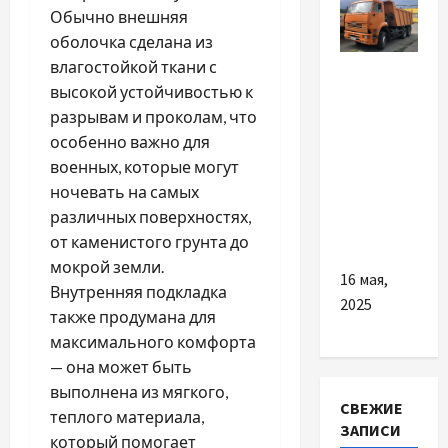
Обычно внешняя
оболочка сделана из
Разное
влагостойкой ткани с
высокой устойчивостью к
Чому
разрывам и проколам, что
важливо
особенно важно для
інвестувати
военных, которые могут
в якісні
ночевать на самых
запчастини
различных поверхностях,
на Камаз
от каменистого грунта до
мокрой земли.
16 мая,
Внутренняя подкладка
2025
также продумана для
максимального комфорта
— она может быть
выполнена из мягкого,
СВЕЖИЕ
теплого материала,
ЗАПИСИ
который помогает