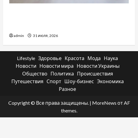
Два пути к одному результату: чем
отличаются способы расторжения брака и
какой выбрать
admin
31 июля, 2026
Lifestyle
Здоровье
Красота
Мода
Наука
Новости
Новости мира
Новости Украины
Общество
Политика
Происшествия
Путешествия
Спорт
Шоу-бизнес
Экономика
Разное
Copyright © Все права защищены.
|
MoreNews
от AF
themes.