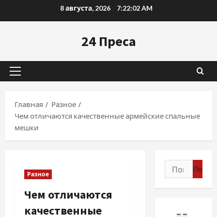
Перейти
8 августа, 2026
7:22:03 AM
к
содержимому
24 Преса
Основное
меню
Главная
Разное
Чем отличаются качественные армейские спальные
мешки
Найти:
Разное
Чем отличаются
качественные