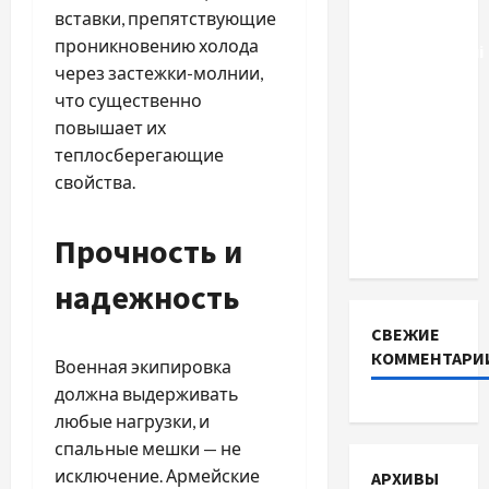
вставки, препятствующие
фосфатні
проникновению холода
акумуляторні
через застежки-молнии,
батареї зі
что существенно
SMART
повышает их
BMS
теплосберегающие
INVERTER
свойства.
для
інверторів
Прочность и
DEYE
надежность
СВЕЖИЕ
КОММЕНТАРИ
Военная экипировка
должна выдерживать
любые нагрузки, и
спальные мешки — не
исключение. Армейские
АРХИВЫ