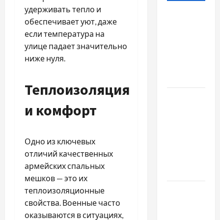
удерживать тепло и
Наскільки
обеспечивает уют, даже
важливо
если температура на
купити
улице падает значительно
якісне
ниже нуля.
насіння
базиліку
Теплоизоляция
Чому
и комфорт
важливо
вибрати
якісні
Одно из ключевых
запчастини
отличий качественных
до
армейских спальных
тракторів
мешков — это их
теплоизоляционные
Украинский
свойства. Военные часто
нотариус
оказываются в ситуациях,
во