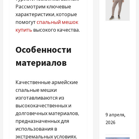
Рассмотрим ключевые
характеристики, которые
помогут
спальный мешок
Разное
купить
высокого качества.
Спортивные
костюмы
Особенности
женские:
материалов
идеальный
выбор
для
Качественные армейские
активного
спальные мешки
образа
изготавливаются из
жизни
высококачественных и
долговечных материалов,
9 апреля,
предназначенных для
2026
использования в
экстремальных условиях.