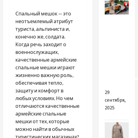
Спальный мешок — это
Разное
неотъемлемый атрибут
туриста, альпиниста и,
Одні з
конечно же, солдата.
найкращих
Когда речь заходит о
причин
военнослужащих,
викликати
качественные армейские
евакуатор
спальные мешки играют
в
жизненно важную роль,
Хмельницько
обеспечивая тепло,
защиту и комфорт в
29
любых условиях. Но чем
сентября,
отличаются качественные
2025
армейские спальные
мешки от тех, которые
можно найти в обычных
туристических магазинах?