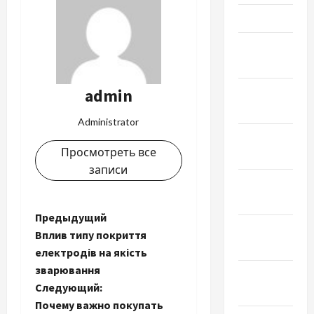
Март 2023
Февраль
2023
admin
Январь
2023
Administrator
Декабрь
Просмотреть все
2022
записи
Ноябрь
2022
Н
Предыдущий
Октябрь
Вплив типу покриття
а
2022
електродів на якість
зварювання
Сентябрь
в
Следующий:
2022
и
Почему важно покупать