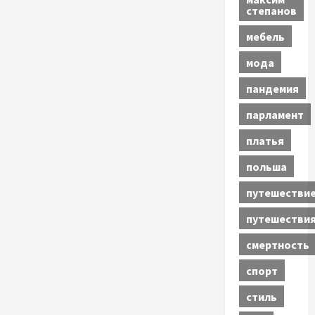
степанов
мебель
мода
пандемия
парламент
платья
польша
путешестви
путешестви
смертность
спорт
стиль