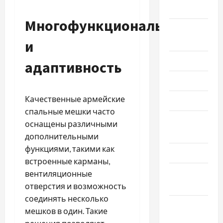
2024
Многофункциональность
Август
2024
и
Июль 2024
адаптивность
Июнь 2024
Качественные армейские
Май 2024
спальные мешки часто
Апрель
оснащены различными
2024
дополнительными
функциями, такими как
Март 2024
встроенные карманы,
Февраль
вентиляционные
2024
отверстия и возможность
соединять несколько
Январь
мешков в один. Такие
2024