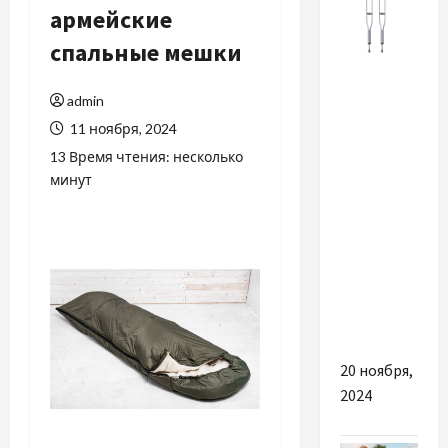
армейские
спальные мешки
Разное
admin
Пахвові
11 ноября, 2024
милиці:
13 Время чтения: несколько
Ваш
минут
незамінний
помічник
у
відновленні
та
пересуванні
20 ноября,
2024