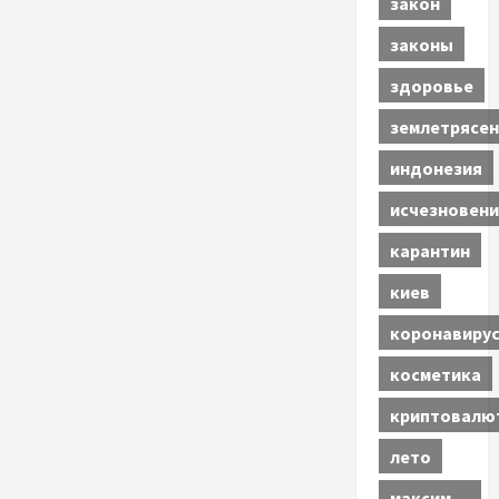
закон
законы
здоровье
землетрясен
индонезия
исчезновени
карантин
киев
коронавиру
косметика
криптовалю
лето
максим