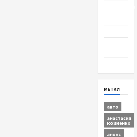
Путешествия
Разное
Спорт
Шоу-
бизнес
Экономика
МЕТКИ
авто
анастасия
юхименко
анонс