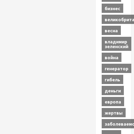
бизнес
великобрит
весна
владимир
зеленский
война
генератор
гибель
деньги
европа
жертвы
заболеваем