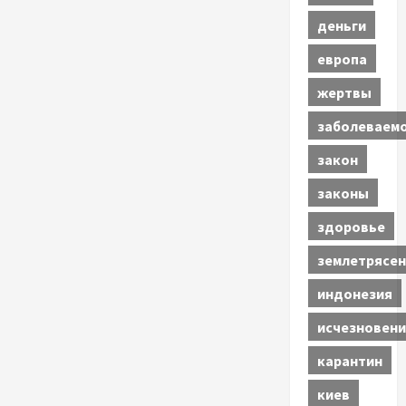
деньги
европа
жертвы
заболеваем
закон
законы
здоровье
землетрясен
индонезия
исчезновени
карантин
киев