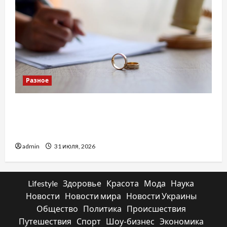
Разное
Два пути к одному результату: чем
отличаются способы расторжения брака и
какой выбрать
admin
31 июля, 2026
Lifestyle
Здоровье
Красота
Мода
Наука
Новости
Новости мира
Новости Украины
Общество
Политика
Происшествия
Путешествия
Спорт
Шоу-бизнес
Экономика