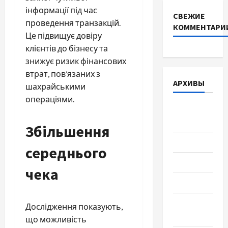
інформації під час
СВЕЖИЕ
проведення транзакцій.
КОММЕНТАРИ
Це підвищує довіру
клієнтів до бізнесу та
знижує ризик фінансових
втрат, пов’язаних з
АРХИВЫ
шахрайськими
операціями.
Август
2026
Збільшення
Июль 2026
середнього
Июнь 2026
чека
Май 2026
Апрель
Дослідження показують,
2026
що можливість