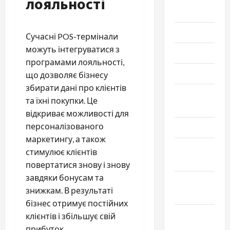
лояльності
2025
Июль 2025
Сучасні POS-термінали
можуть інтегруватися з
Июнь 2025
програмами лояльності,
Май 2025
що дозволяє бізнесу
збирати дані про клієнтів
Апрель
та їхні покупки. Це
2025
відкриває можливості для
персоналізованого
Март 2025
маркетингу, а також
Февраль
стимулює клієнтів
2025
повертатися знову і знову
завдяки бонусам та
Январь
знижкам. В результаті
2025
бізнес отримує постійних
Декабрь
клієнтів і збільшує свій
2024
прибуток.