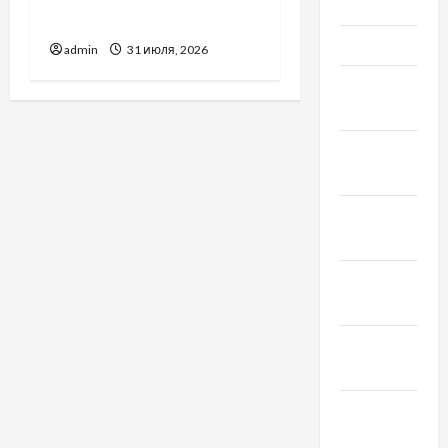
Июнь 2021
Украины
Май 2021
admin
31 июля, 2026
Апрель
2021
Февраль
2021
Январь
2021
Декабрь
2020
Ноябрь
2020
Октябрь
2020