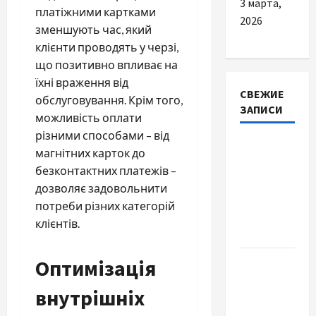
3 марта,
платіжними картками
2026
зменшують час, який
клієнти проводять у черзі,
що позитивно впливає на
їхні враження від
СВЕЖИЕ
обслуговування. Крім того,
ЗАПИСИ
можливість оплати
різними способами – від
Наскільки
магнітних карток до
важливо
безконтактних платежів –
купити
дозволяє задовольнити
якісне
потреби різних категорій
насіння
клієнтів.
базиліку
Оптимізація
Чому
важливо
внутрішніх
вибрати
якісні