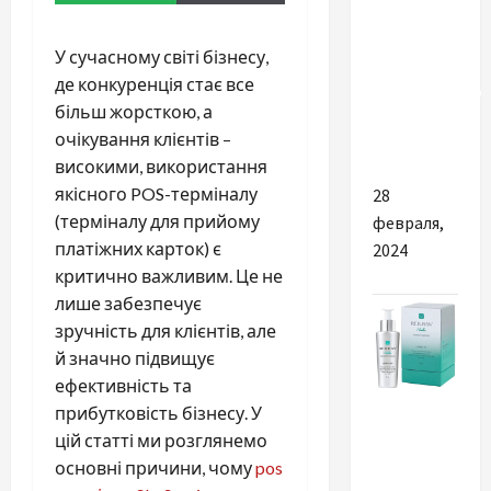
Як знайти
професійну
У сучасному світі бізнесу,
медичну
де конкуренція стає все
лабораторію
більш жорсткою, а
для здачі
очікування клієнтів –
аналізів
високими, використання
якісного POS-терміналу
28
(терміналу для прийому
февраля,
платіжних карток) є
2024
критично важливим. Це не
лише забезпечує
зручність для клієнтів, але
й значно підвищує
ефективність та
Разное
прибутковість бізнесу. У
цій статті ми розглянемо
Які
основні причини, чому
pos
засоби