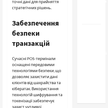
расторжения
точні дані для прийняття
брака и
стратегічних рішень.
какой
выбрать
Забезпечення
Тягові
безпеки
літій-
транзакцій
залізо-
фосфатні
акумуляторні
Сучасні POS-термінали
батареї зі
оснащені передовими
SMART
технологіями безпеки, що
BMS
дозволяє захистити дані
INVERTER
клієнтів від шахрайства та
для
кібератак. Використання
інверторів
технологій шифрування та
DEYE
токенізації забезпечує
захист чутливої