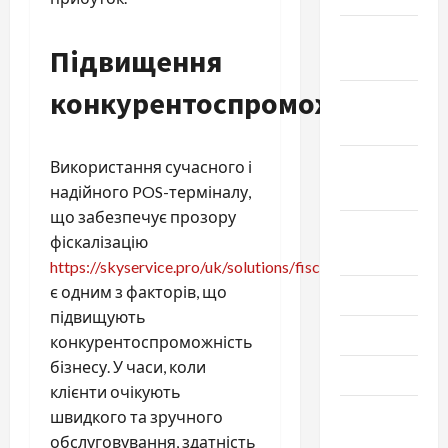
Ноябрь
Підвищення
2024
конкурентоспроможності
Октябрь
2024
Сентябрь
Використання сучасного і
2024
надійного POS-терміналу,
що забезпечує прозору
Август
фіскалізацію
2024
https://skyservice.pro/uk/solutions/fiscalization/
є одним з факторів, що
Июль 2024
підвищують
Июнь 2024
конкурентоспроможність
бізнесу. У часи, коли
Май 2024
клієнти очікують
Апрель
швидкого та зручного
2024
обслуговування, здатність