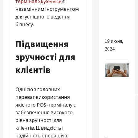
термінал SkyService
є
від
незамінним інструментом
Rejuran
для успішного ведення
слід
бізнесу.
обрати?
Підвищення
19 июня,
2024
зручності для
клієнтів
Разное
Однією з головних
Производите
переваг використання
флагмана:
якісного POS-терміналу є
за что мы
забезпечення високого
платим
рівня зручності для
цену
клієнтів. Швидкість і
надійність операцій з