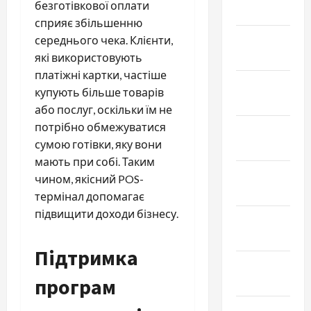
безготівкової оплати
Март 2026
сприяє збільшенню
Февраль
середнього чека. Клієнти,
2026
які використовують
платіжні картки, частіше
Январь
купують більше товарів
2026
або послуг, оскільки їм не
потрібно обмежуватися
Декабрь
сумою готівки, яку вони
2025
мають при собі. Таким
Ноябрь
чином, якісний POS-
2025
термінал допомагає
підвищити доходи бізнесу.
Октябрь
2025
Підтримка
Сентябрь
програм
2025
Август