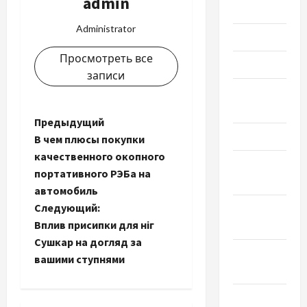
admin
Июль 2023
Administrator
Июнь 2023
Просмотреть все
Май 2023
записи
Апрель
2023
Н
Предыдущий
Март 2023
В чем плюсы покупки
а
качественного окопного
Февраль
портативного РЭБа на
в
2023
автомобиль
и
Следующий:
Январь
Вплив присипки для ніг
2023
г
Сушкар на догляд за
Декабрь
вашими ступнями
а
2022
ц
Ноябрь