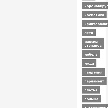
коронавиру
косметика
криптовалю
лето
максим
степанов
мебель
мода
пандемия
парламент
платья
польша
путешестви