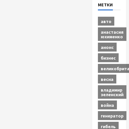
МЕТКИ
авто
анастасия
юхименко
анонс
бизнес
великобрит
весна
владимир
зеленский
война
генератор
гибель