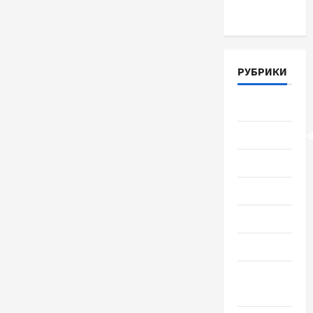
Март 2018
РУБРИКИ
Lifestyle
Uncategorize
Здоровье
Красота
Мода
Наука
Новости
мира