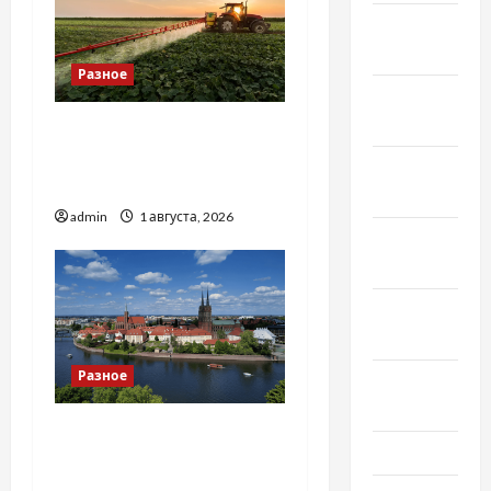
Январь
2022
Разное
Декабрь
2021
Чому важливо вибрати
якісні запчастини до
Ноябрь
тракторів
2021
admin
1 августа, 2026
Октябрь
2021
Сентябрь
2021
Разное
Август
2021
Украинский нотариус во
Июль 2021
Вроцлаве:
доверенность для