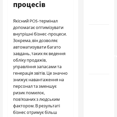
процесів
запчастини
до
тракторів
Якісний POS-термінал
допомагає оптимізувати
Украинский
внутрішні бізнес-процеси.
нотариус
Зокрема, він дозволяє
во
автоматизувати багато
Вроцлаве:
завдань, таких як ведення
доверенност
обліку продажів,
для
управління запасами та
Украины
генерація звітів. Це значно
Два пути
знижує навантаження на
к одному
персонал та зменшує
результату:
ризик помилок,
чем
пов’язаних з людським
отличаются
фактором. В результаті
способы
бізнес отримує більш