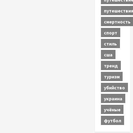
путешестви
смертность
спорт
стиль
сша
тренд
туризм
убийство
украина
учёные
футбол