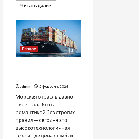
Прочитать
Читать далее
больше
о
ТОП-5
місць,
де
купити
справжні
американські
фісташки
в
Разное
Україні
Почему стоит пройти
качественное обучение на
оператора ГМССБ
admin
5 февраля, 2026
Морская отрасль давно
перестала быть
романтикой без строгих
правил — сегодня это
высокотехнологичная
сфера, где цена ошибки...