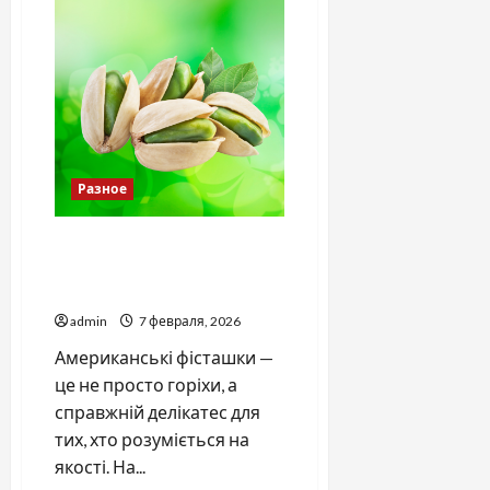
Mitsubishi
меняют
заводские
магнитолы
Разное
ТОП-5 місць, де купити
справжні американські
фісташки в Україні
admin
7 февраля, 2026
Американські фісташки —
це не просто горіхи, а
справжній делікатес для
тих, хто розуміється на
якості. На...