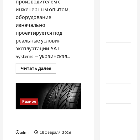
производителем с
Май 2023
инженерным опытом,
Апрель
оборудование
2023
изначально
проектируется под
Март 2023
реальные условия
эксплуатации. SAT
Февраль
Systems — украинская...
2023
Прочитать
Читать далее
Январь
больше
2023
о
Электрические
котлы
Декабрь
SAT
Systems:
2022
взгляд
Разное
производителя
Ноябрь
2022
Причини звернутися в
професійний шиномонтаж
Октябрь
admin
18 февраля, 2026
2022