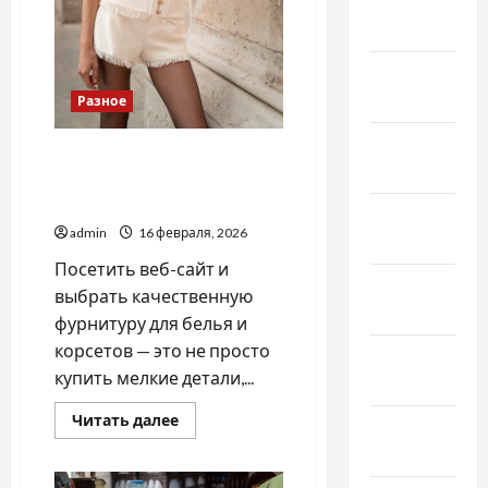
Апрель
2021
Февраль
2021
Разное
Январь
Чем важна качественная
2021
фурнитура для белья и
корсетов
Декабрь
admin
16 февраля, 2026
2020
Посетить веб-сайт и
Ноябрь
выбрать качественную
2020
фурнитуру для белья и
корсетов — это не просто
Октябрь
купить мелкие детали,...
2020
Прочитать
Читать далее
Сентябрь
больше
о
2020
Чем
важна