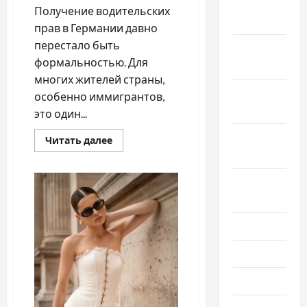
Декабрь
Получение водительских
2021
прав в Германии давно
перестало быть
Ноябрь
формальностью. Для
2021
многих жителей страны,
Октябрь
особенно иммигрантов,
2021
это один...
Сентябрь
Прочитать
Читать далее
больше
2021
о
Получение
водительских
Август
прав
в
2021
Германии:
из
Июль 2021
чего
складывается
стоимость
Июнь 2021
и
почему
цены
Май 2021
растут