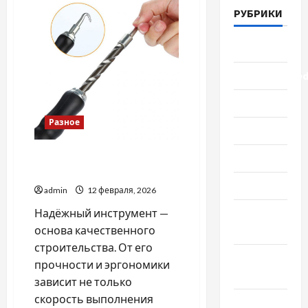
на
поліграфі
РУБРИКИ
перед
шлюбом:
тренд
Lifestyle
чи
необхідність?
Uncategorize
Здоровье
Разное
Красота
ручной инструмент для
Мода
строительства
Наука
admin
12 февраля, 2026
Новости
Надёжный инструмент —
мира
основа качественного
строительства. От его
Новости
прочности и эргономики
Украины
зависит не только
скорость выполнения
Общество