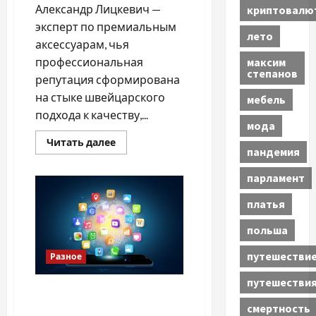
Александр Лицкевич —
криптовалю
эксперт по премиальным
лето
аксессуарам, чья
профессиональная
максим
степанов
репутация сформирована
на стыке швейцарского
мебель
подхода к качеству,...
мода
Прочитать
Читать далее
пандемия
больше
о
Александр
парламент
Лицкевич
работа
в
платья
премиум-
сегменте
польша
аксессуаров
—
ответственность
путешестви
Разное
и
экспертиза
путешестви
ASO в Google Play 2026:
синергия листинга,
смертность