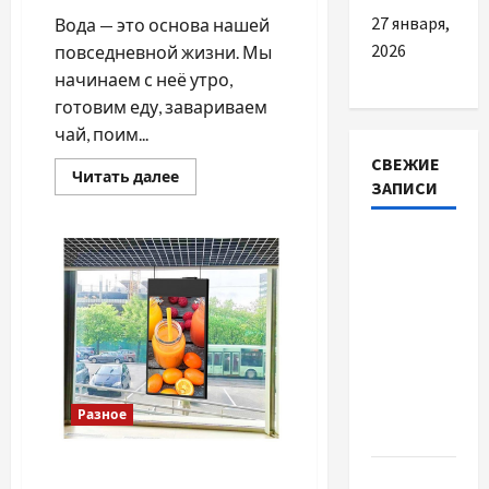
27 января,
Вода — это основа нашей
2026
повседневной жизни. Мы
начинаем с неё утро,
готовим еду, завариваем
чай, поим...
СВЕЖИЕ
Прочитать
Читать далее
ЗАПИСИ
больше
о
Преимущества
выбора
Автосервис
качественного
фильтра
СТО
для
Skoda в
воды
Молдове:
с какими
проблемами
чаще
Разное
обращаются
Які переваги пропонує LCD
Наскільки