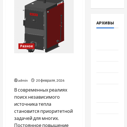
фіксатори
в
сучасній
медицині
України
АРХИВЫ
Август
2026
Разное
Июль 2026
Самый экономный способ
Июнь 2026
отовления дома в 2026
году
Май 2026
admin
20 февраля, 2026
Апрель
В современных реалиях
2026
поиск независимого
источника тепла
Март 2026
становится приоритетной
задачей для многих.
Февраль
Постоянное повышение
2026