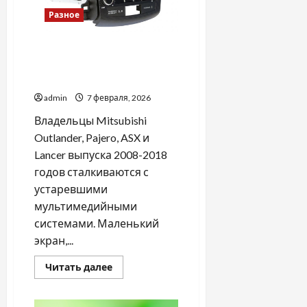
по
Разное
Україні
Почему владельцы
Mitsubishi меняют
заводские магнитолы
admin
7 февраля, 2026
Владельцы Mitsubishi
Outlander, Pajero, ASX и
Lancer выпуска 2008-2018
годов сталкиваются с
устаревшими
мультимедийными
системами. Маленький
экран,...
Прочитать
Читать далее
больше
о
Почему
владельцы