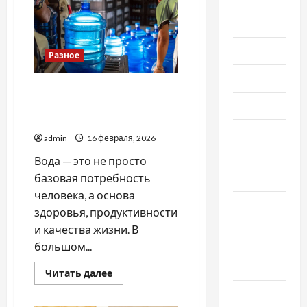
качественная
Август
фурнитура
2020
для
белья
и
Июль 2020
корсетов
Разное
Июнь 2020
Доставка воды в Киеве:
Май 2020
кому эта услуга важнее
всего
Март 2020
admin
16 февраля, 2026
Февраль
Вода — это не просто
2020
базовая потребность
человека, а основа
Декабрь
здоровья, продуктивности
2019
и качества жизни. В
большом...
Ноябрь
2019
Прочитать
Читать далее
больше
о
Сентябрь
Доставка