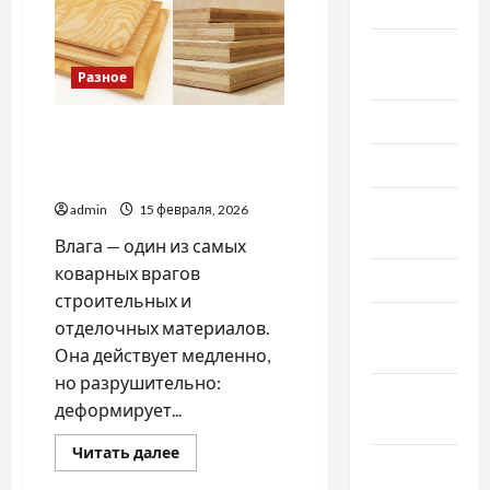
2019
воды
в
Киеве:
Август
кому
эта
2019
Разное
услуга
важнее
всего
Июнь 2019
В каких случаях важно
купить влагостойкую
Май 2019
фанеру
Апрель
admin
15 февраля, 2026
2019
Влага — один из самых
коварных врагов
Март 2019
строительных и
Февраль
отделочных материалов.
2019
Она действует медленно,
но разрушительно:
Декабрь
деформирует...
2018
Прочитать
Читать далее
Ноябрь
больше
о