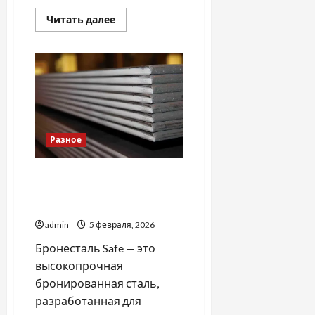
Прочитать
Читать далее
больше
о
Почему
стоит
пройти
качественное
обучение
на
оператора
ГМССБ
Разное
Бронесталь Safe для
надёжных защитных
конструкций
admin
5 февраля, 2026
Бронесталь Safe — это
высокопрочная
бронированная сталь,
разработанная для