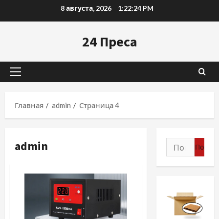
Перейти
8 августа, 2026
1:22:25 PM
к
содержимому
24 Преса
Основное
меню
Главная
admin
Страница 4
admin
Найти: