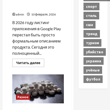
конверсии и качества
спорт
приложения
admin
10 февраля, 2026
стиль
В 2026 году листинг
сша
приложения в Google Play
тренд
перестал быть просто
формальным описанием
туризм
продукта. Сегодня это
убийство
полноценный...
украина
Прочитать
Читать далее
больше
о
учёные
ASO
в
футбол
Google
Play
2026:
синергия
листинга,
конверсии
Разное
и
качества
приложения
Інтернет-аптека Med24.biz