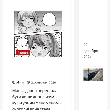
вариантов
о
Как
текилы
выбрать
стабилизатор
для
напряжения
для
вечеринок:
котла,
холодильника
что
и
выбрать?
телевизора
20
декабря,
Разное
2024
Кого сьогодні зацікавить
манга українською в
Akvarel
admin
21 февраля, 2026
Разное
Манга давно перестала
Як
бути лише японським
правильно
культурним феноменом —
обрати
сьогодні вона стала