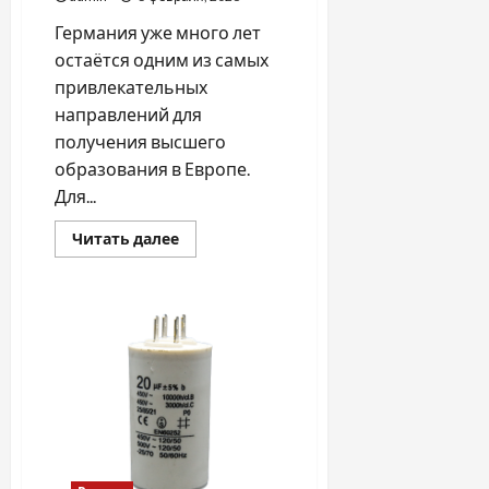
Германия уже много лет
остаётся одним из самых
привлекательных
направлений для
получения высшего
образования в Европе.
Для...
Прочитать
Читать далее
больше
о
Высшее
образование
в
Германии:
как
устроено
обучение
в
государственных
университетах