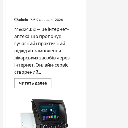
— зручний формат купівлі
ліків онлайн по Україні
admin
9 февраля, 2026
Med24.biz — це інтернет-
аптека, що пропонує
сучасний і практичний
підхід до замовлення
лікарських засобів через
інтернет. Онлайн-сервіс
створений...
Прочитать
Читать далее
больше
о
Інтернет-
аптека
Med24.biz
—
зручний
формат
купівлі
ліків
онлайн