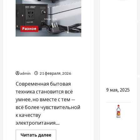
Разное
Виробництво
та
Разное
продаж
картонних
Как выбрать стабилизатор
напряжения для котла,
коробок
холодильника и
від
телевизора
компанії
admin
21 февраля, 2026
«АгроСпецПак
Современная бытовая
9 мая, 2025
техника становится всё
умнее, но вместе с тем —
всё более чувствительной
к качеству
Разное
электропитания....
Прочитать
Читать далее
ТОП-10
больше