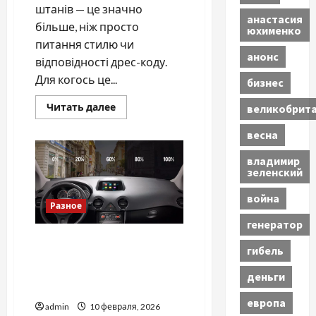
штанів — це значно
анастасия
більше, ніж просто
юхименко
питання стилю чи
анонс
відповідності дрес-коду.
Для когось це...
бизнес
Прочитать
Читать далее
великобрит
больше
о
весна
Наскільки
важливо
вибрати
владимир
хороші
зеленский
камуфляжні
штани
война
Разное
генератор
Тонування скла
гибель
автомобіля у 2026 році:
дозволені норми та
деньги
відповідальність водіїв
европа
admin
10 февраля, 2026