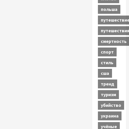
польша
путешестви
путешестви
смертность
спорт
стиль
сша
тренд
туризм
убийство
украина
учёные