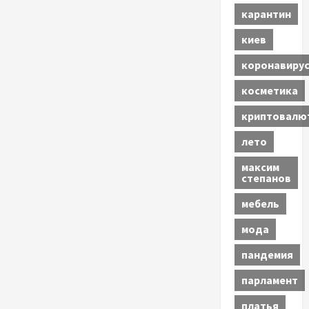
карантин
киев
коронавиру
косметика
криптовалю
лето
максим
степанов
мебель
мода
пандемия
парламент
платья