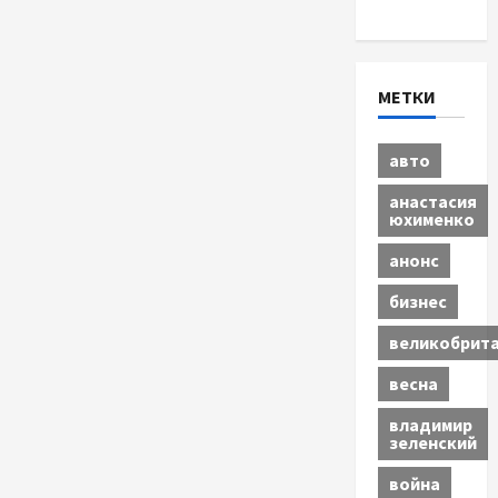
Экономика
МЕТКИ
авто
анастасия
юхименко
анонс
бизнес
великобрит
весна
владимир
зеленский
война