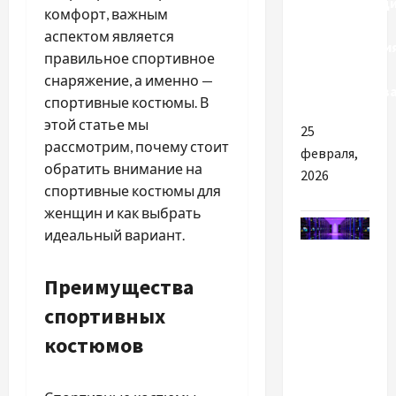
автоматизац
комфорт, важным
и
аспектом является
оборудовани
правильное спортивное
для
снаряжение, а именно —
производств
спортивные костюмы. В
этой статье мы
25
рассмотрим, почему стоит
февраля,
обратить внимание на
2026
спортивные костюмы для
женщин и как выбрать
идеальный вариант.
Разное
Преимущества
Як
спортивных
вибрати
потужний
костюмов
сервер
для