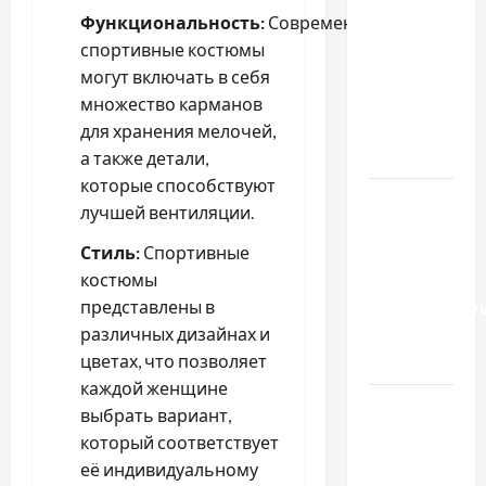
важливо
Функциональность:
Современные
вибрати
спортивные костюмы
якісні
могут включать в себя
запчастини
множество карманов
до
для хранения мелочей,
тракторів
а также детали,
которые способствуют
Украинский
лучшей вентиляции.
нотариус
Стиль:
Спортивные
во
костюмы
Вроцлаве:
представлены в
доверенност
различных дизайнах и
для
цветах, что позволяет
Украины
каждой женщине
Два пути
выбрать вариант,
к одному
который соответствует
результату:
её индивидуальному