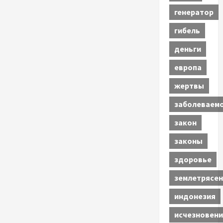
генератор
гибель
деньги
европа
жертвы
заболеваем
закон
законы
здоровье
землетрясен
индонезия
исчезновени