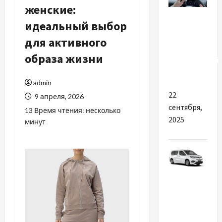
женские:
Разное
идеальный выбор
Что дает
для активного
выбор
образа жизни
проверенной
автошколы
admin
22
9 апреля, 2026
сентября,
13 Время чтения: несколько
2025
минут
Разное
Toyota
Proace