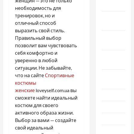
женщин — это не только
2022
необходимость для
тренировок, но и
Ноябрь
отличный способ
2022
выразить свой стиль.
Октябрь
Правильный выбор
2022
позволит вам чувствовать
себя комфортно и
Сентябрь
уверенно в любой
2022
ситуации. Не забывайте,
Август
что на сайте
Спортивные
2022
костюмы
женские
loveyself.com.ua вы
Июль 2022
сможете найти идеальный
костюм для своего
Июнь 2022
активного образа жизни.
Май 2022
Выбор за вами — создайте
свой идеальный
Март 2022