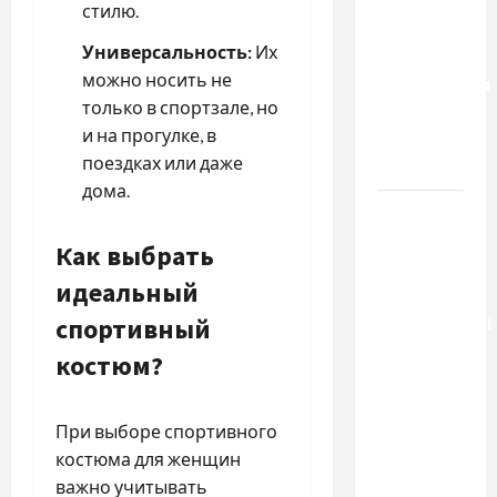
чем
стилю.
отличаются
Универсальность:
Их
способы
можно носить не
расторжения
только в спортзале, но
брака и
и на прогулке, в
какой
поездках или даже
выбрать
дома.
Тягові
літій-
Как выбрать
залізо-
идеальный
фосфатні
акумуляторні
спортивный
батареї зі
костюм?
SMART
BMS
При выборе спортивного
INVERTER
костюма для женщин
для
важно учитывать
інверторів