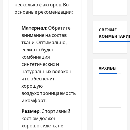
несколько факторов. Вот
DEYE
основные рекомендации:
Материал:
Обратите
СВЕЖИЕ
внимание на состав
КОММЕНТАРИ
ткани. Оптимально,
если это будет
комбинация
синтетических и
АРХИВЫ
натуральных волокон,
что обеспечит
Август
хорошую
2026
воздухопроницаемость
и комфорт.
Июль 2026
Размер:
Спортивный
Июнь 2026
костюм должен
Май 2026
хорошо сидеть, не