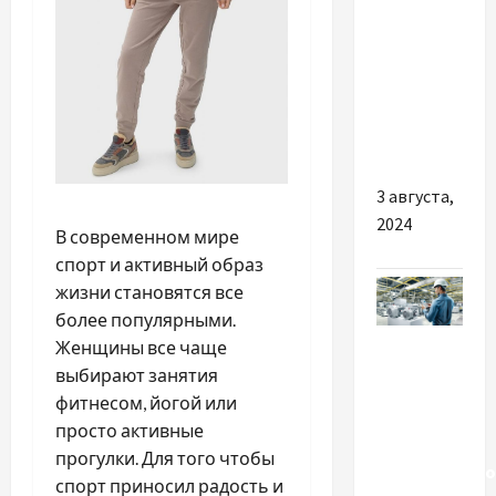
City Verso:
ідеальний
партнер
для
родини та
бізнесу
3 августа,
2024
В современном мире
спорт и активный образ
жизни становятся все
более популярными.
Разное
Женщины все чаще
выбирают занятия
РЕФИТ:
фитнесом, йогой или
решения
просто активные
для
прогулки. Для того чтобы
промышленно
спорт приносил радость и