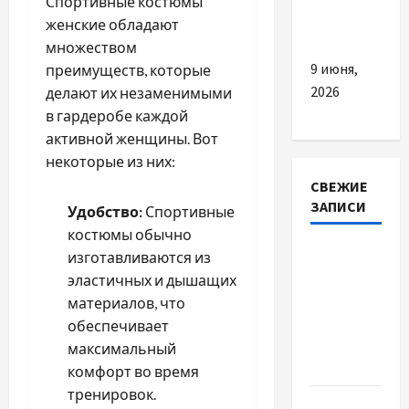
Спортивные костюмы
вашого
женские обладают
бізнесу
множеством
9 июня,
преимуществ, которые
2026
делают их незаменимыми
в гардеробе каждой
активной женщины. Вот
некоторые из них:
СВЕЖИЕ
ЗАПИСИ
Удобство:
Спортивные
костюмы обычно
Наскільки
изготавливаются из
важливо
эластичных и дышащих
купити
материалов, что
якісне
обеспечивает
насіння
максимальный
базиліку
комфорт во время
тренировок.
Чому