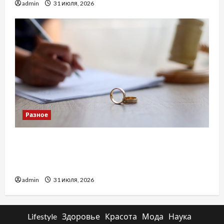
admin
31 июля, 2026
Разное
Два пути к одному результату: чем
отличаются способы расторжения брака и
какой выбрать
admin
31 июля, 2026
Lifestyle
Здоровье
Красота
Мода
Наука