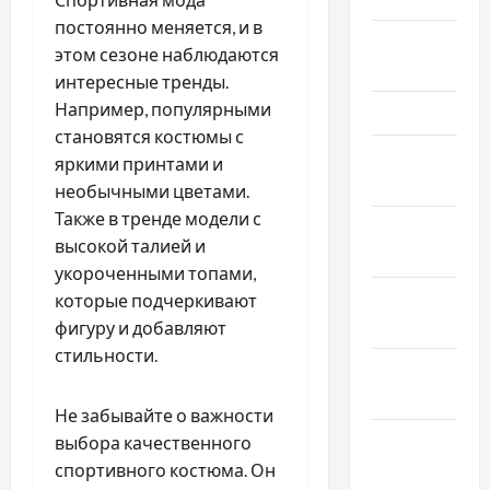
постоянно меняется, и в
Апрель
этом сезоне наблюдаются
2024
интересные тренды.
Например, популярными
Март 2024
становятся костюмы с
Февраль
яркими принтами и
2024
необычными цветами.
Также в тренде модели с
Январь
высокой талией и
2024
укороченными топами,
Декабрь
которые подчеркивают
2023
фигуру и добавляют
стильности.
Ноябрь
2023
Не забывайте о важности
Октябрь
выбора качественного
2023
спортивного костюма. Он