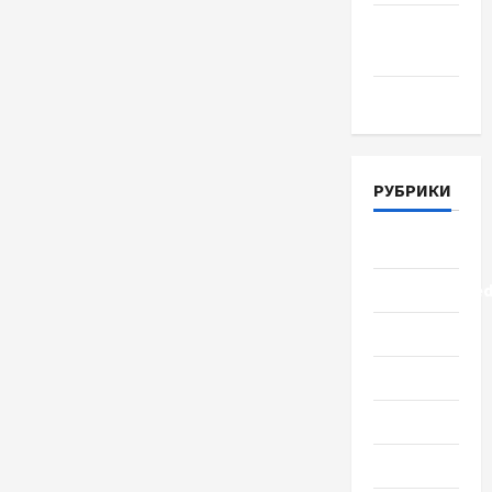
Апрель
2018
Март 2018
РУБРИКИ
Lifestyle
Uncategorize
Здоровье
Красота
Мода
Наука