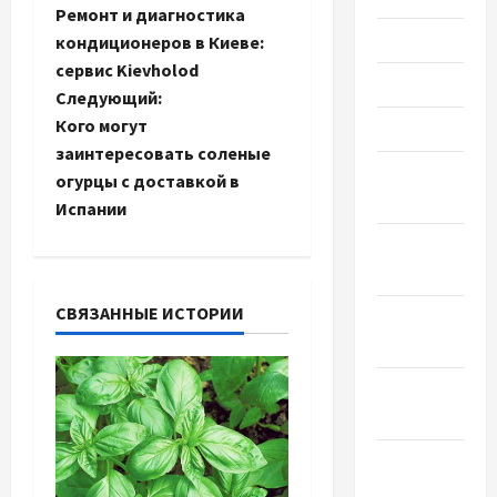
Ремонт и диагностика
а
Июль 2021
кондиционеров в Киеве:
сервис Kievholod
в
Июнь 2021
Следующий:
и
Кого могут
Май 2021
заинтересовать соленые
г
Апрель
огурцы с доставкой в
2021
Испании
а
Февраль
ц
2021
и
СВЯЗАННЫЕ ИСТОРИИ
Январь
2021
я
Декабрь
з
2020
а
Ноябрь
2020