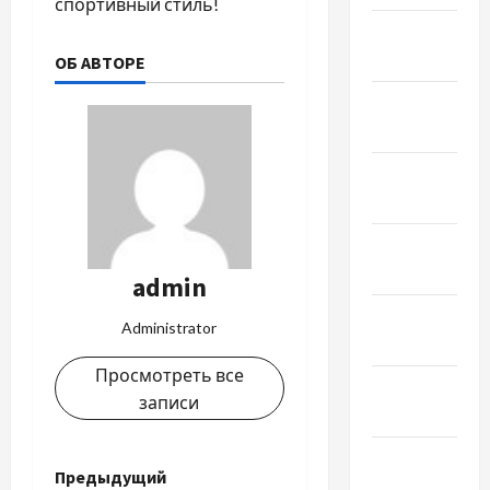
спортивный стиль!
Февраль
2022
ОБ АВТОРЕ
Январь
2022
Декабрь
2021
Ноябрь
2021
admin
Октябрь
Administrator
2021
Просмотреть все
Сентябрь
записи
2021
Август
Н
Предыдущий
2021