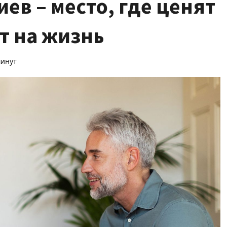
ев – место, где ценят
т на жизнь
минут