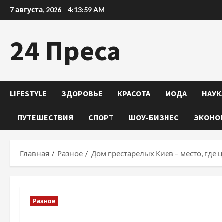
Перейти
7 августа, 2026
4:14:00 AM
к
содержимому
24 Преса
LIFESTYLE
ЗДОРОВЬЕ
КРАСОТА
МОДА
НАУК
ПУТЕШЕСТВИЯ
СПОРТ
ШОУ-БИЗНЕС
ЭКОНО
Главная
Разное
Дом престарелых Киев – место, где
Разное