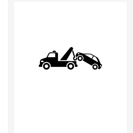
Разное
Найкращі причини викликати евакуатор в