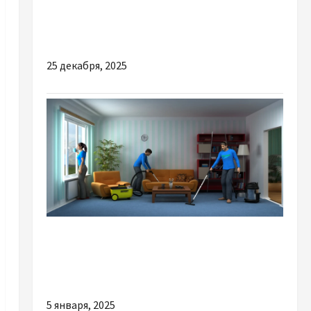
ТОП причин купити якісний дисплей на
iPhone 13
25 декабря, 2025
Разное
Грубые ошибки уборки дома, родом из
детства
5 января, 2025