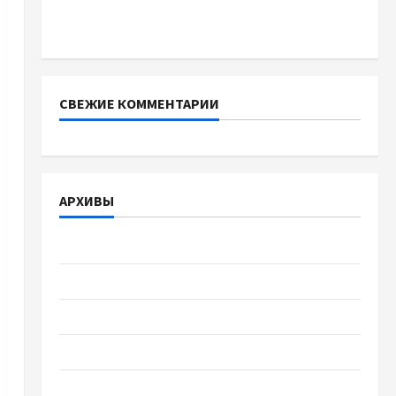
батареї зі SMART BMS INVERTER для
інверторів DEYE
СВЕЖИЕ КОММЕНТАРИИ
АРХИВЫ
Август 2026
Июль 2026
Июнь 2026
Май 2026
Апрель 2026