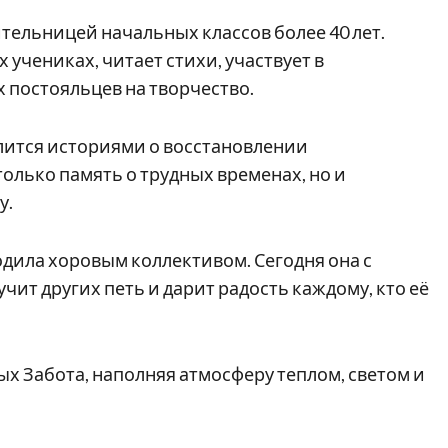
тельницей начальных классов более 40 лет.
 учениках, читает стихи, участвует в
 постояльцев на творчество.
елится историями о восстановлении
 только память о трудных временах, но и
у.
одила хоровым коллективом. Сегодня она с
чит других петь и дарит радость каждому, кто её
ых Забота, наполняя атмосферу теплом, светом и