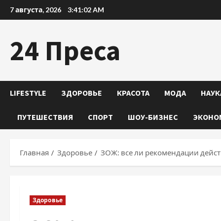
Перейти
7 августа, 2026
3:41:04 AM
к
содержимому
24 Преса
LIFESTYLE
ЗДОРОВЬЕ
КРАСОТА
МОДА
НАУК
ПУТЕШЕСТВИЯ
СПОРТ
ШОУ-БИЗНЕС
ЭКОНО
Главная
Здоровье
ЗОЖ: все ли рекомендации дейс
Здоровье