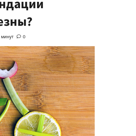
ендации
езны?
о минут
0