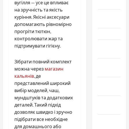
вугілля — усе це впливає
Май 2026
на зручність та якість
Апрель
куріння. Якісні аксесуари
2026
допомагають рівномірно
прогріти тютюн,
Март 2026
контролювати жар та
Февраль
підтримувати гігієну.
2026
Зібрати повний комплект
Январь
можна через
магазин
2026
кальянів
, де
Декабрь
представлений широкий
2025
вибір моделей, чаш,
мундштуків та додаткових
Ноябрь
деталей. Такий підхід
2025
дозволяє швидко і зручно
підібрати все необхідне
Октябрь
для домашнього або
2025