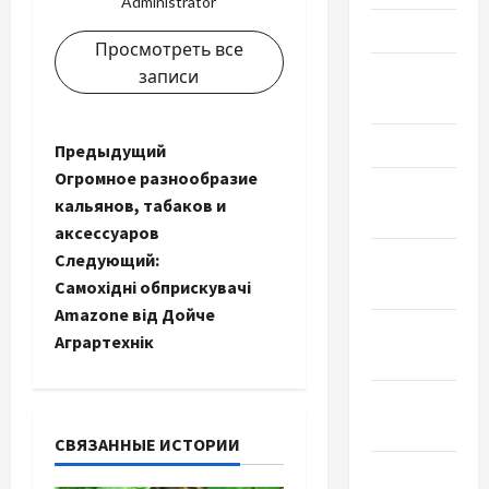
Administrator
Май 2024
Просмотреть все
Апрель
записи
2024
Март 2024
Н
Предыдущий
Огромное разнообразие
Февраль
а
кальянов, табаков и
2024
аксессуаров
в
Следующий:
Январь
и
Самохідні обприскувачі
2024
Amazone від Дойче
Декабрь
г
Аграртехнік
2023
а
Ноябрь
ц
2023
СВЯЗАННЫЕ ИСТОРИИ
и
Октябрь