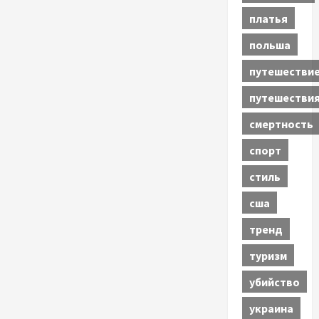
платья
польша
путешестви
путешестви
смертность
спорт
стиль
сша
тренд
туризм
убийство
украина