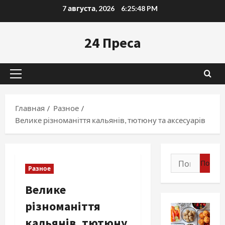
Перейти
7 августа, 2026
6:25:49 PM
к
содержимому
24 Преса
Основное
меню
Главная
Разное
Велике різноманіття кальянів, тютюну та аксесуарів
Найти:
Разное
Велике
різноманіття
кальянів, тютюну