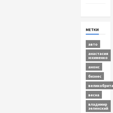
Экономика
МЕТКИ
авто
анастасия
юхименко
анонс
бизнес
великобрит
весна
владимир
зеленский