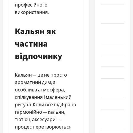
професійного
Сентябрь
використання.
2025
Кальян як
Август
2025
частина
Июль 2025
відпочинку
Июнь 2025
Май 2025
Кальян — це не просто
ароматний дим, а
Апрель
особлива атмосфера,
2025
спілкування і маленький
Март 2025
ритуал. Коли все підібрано
гармонійно — кальян,
Февраль
тютюн, аксесуари —
2025
процес перетворюється