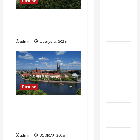
Разное
Декабрь
2022
Чому важливо вибрати
якісні запчастини до
Ноябрь
тракторів
2022
admin
1 августа, 2026
Октябрь
2022
Сентябрь
2022
Разное
Август
2022
Украинский нотариус во
Июль 2022
Вроцлаве:
доверенность для
Июнь 2022
Украины
Май 2022
admin
31 июля, 2026