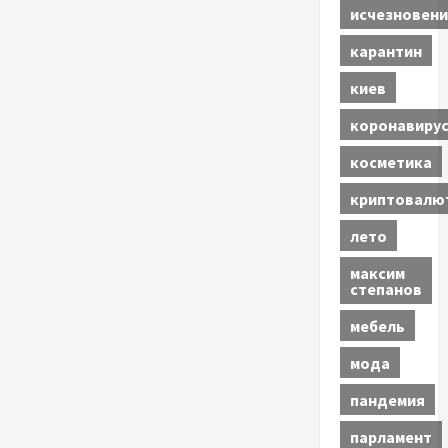
исчезновени
карантин
киев
коронавиру
косметика
криптовалю
лето
максим
степанов
мебель
мода
пандемия
парламент