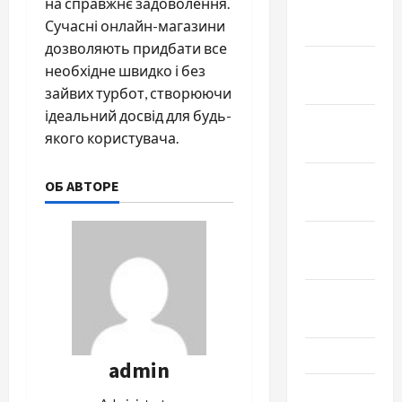
на справжнє задоволення.
Январь
Сучасні онлайн-магазини
2025
дозволяють придбати все
Декабрь
необхідне швидко і без
2024
зайвих турбот, створюючи
ідеальний досвід для будь-
Ноябрь
якого користувача.
2024
Октябрь
ОБ АВТОРЕ
2024
Сентябрь
2024
Август
2024
Июль 2024
admin
Июнь 2024