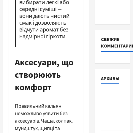
вибирати легкі або
інверторів
середні суміші —
DEYE
вони дають чистий
смак і дозволяють
відчути аромат без
надмірної гіркоти.
СВЕЖИЕ
КОММЕНТАРИ
Аксесуари, що
створюють
АРХИВЫ
комфорт
Август
2026
Правильний кальян
Июль 2026
неможливо уявити без
аксесуарів. Чаша, колпак,
Июнь 2026
мундштук, щипці та