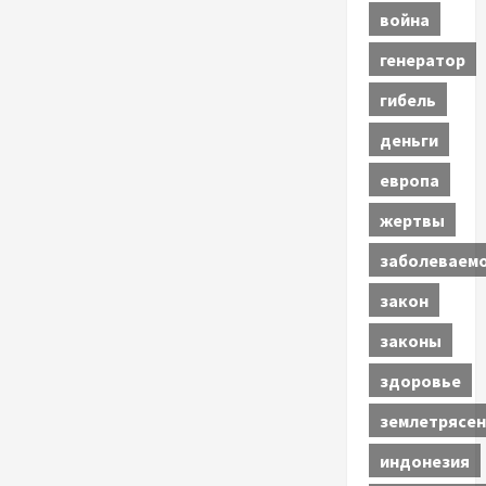
война
генератор
гибель
деньги
европа
жертвы
заболеваем
закон
законы
здоровье
землетрясен
индонезия