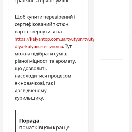
трав’яні та пряні суміші.
результату:
чем
отличаются
Щоб купити перевірений і
способы
сертифікований тютюн,
расторжения
варто звернутися на
брака и
https://kalyantop.com.ua/tyutyun/tyutyun-
какой
dlya-kalyanu-u-rivnomu
. Тут
выбрать
можна підібрати суміші
різної міцності та аромату,
Тягові
що дозволить
літій-
насолодитися процесом
залізо-
як новачкові, так і
фосфатні
досвідченому
акумуляторні
курильщику.
батареї зі
SMART
BMS
Порада:
INVERTER
початківцям краще
для