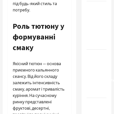
під будь-який стиль та
Чому
потребу.
важливо
вибрати
Роль тютюну у
якісні
запчастини
формуванні
до
тракторів
смаку
Украинский
нотариус
Якісний тютюн — основа
во
приємного кальянного
Вроцлаве:
сеансу. Від його складу
доверенност
залежить інтенсивність
для
смаку, аромат і тривалість
Украины
куріння. На сучасному
ринку представлені
Два пути
фруктові, десертні,
к одному