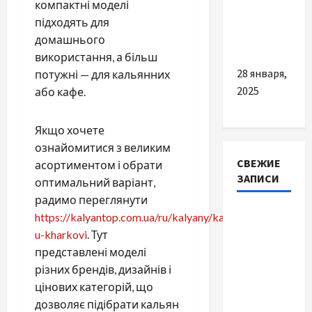
компактні моделі
король
підходять для
тютюнового
домашнього
світу
використання, а більш
28 января,
потужні — для кальянних
2025
або кафе.
Якщо хочете
ознайомитися з великим
СВЕЖИЕ
асортиментом і обрати
ЗАПИСИ
оптимальний варіант,
радимо переглянути
Наскільки
https://kalyantop.com.ua/ru/kalyany/kalyany-
важливо
u-kharkovi
. Тут
купити
представлені моделі
якісне
різних брендів, дизайнів і
насіння
цінових категорій, що
базиліку
дозволяє підібрати кальян