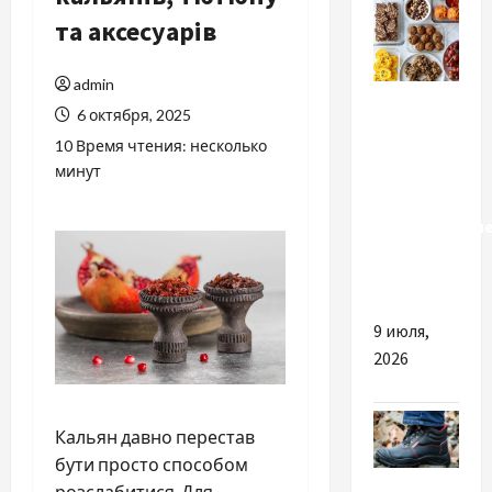
та аксесуарів
admin
Разное
6 октября, 2025
Почему
10 Время чтения: несколько
стоит
минут
покупать
качественны
снеки и
сладости
9 июля,
2026
Кальян давно перестав
бути просто способом
Разное
розслабитися. Для