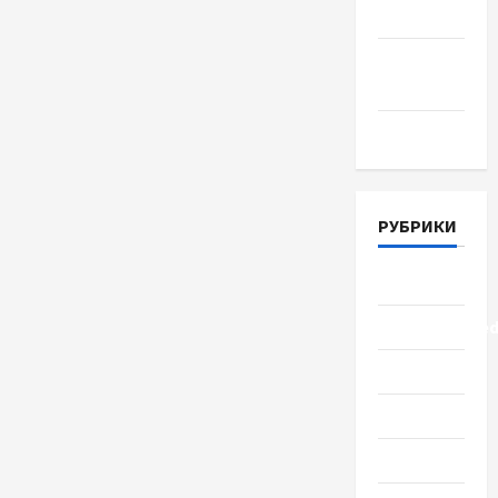
Июнь 2018
Апрель
2018
Март 2018
РУБРИКИ
Lifestyle
Uncategorize
Здоровье
Красота
Мода