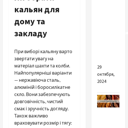
дивана от
кальян для
бренда
EUROSLEEP
дому та
—
закладу
максимальна
поддержка
во время
При виборі кальяну варто
сна
звертати увагу на
матеріал шахти та колби.
29
Найпопулярніші варіанти
октября,
— нержавіюча сталь,
2024
алюміній і боросилікатне
скло. Вони забезпечують
довговічність, чистий
смак і зручність догляду.
Разное
Також важливо
враховувати розмір і тягу:
Вірджинія: