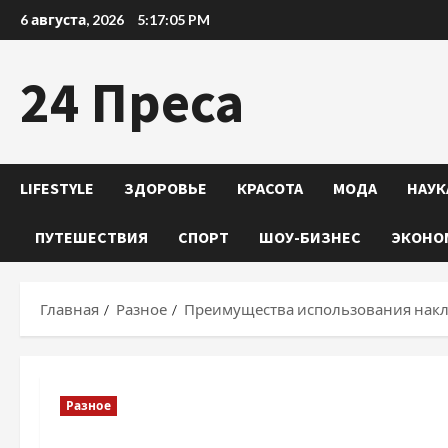
Перейти
6 августа, 2026
5:17:06 PM
к
содержимому
24 Преса
LIFESTYLE
ЗДОРОВЬЕ
КРАСОТА
МОДА
НАУК
ПУТЕШЕСТВИЯ
СПОРТ
ШОУ-БИЗНЕС
ЭКОНО
Главная
Разное
Преимущества использования накл
Разное