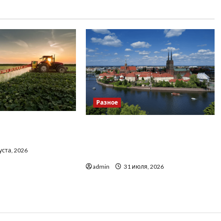
Разное
о вибрати якісні
Украинский нотариус во
до тракторів
Вроцлаве: доверенность для
уста, 2026
Украины
admin
31 июля, 2026