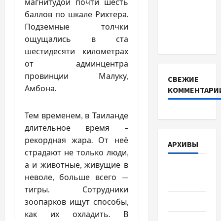
INVERTER
магнитудой почти шесть
для
баллов по шкале Рихтера.
інверторів
Подземные толчки
DEYE
ощущались в ста
шестидесяти километрах
от админцентра
провинции Малуку,
СВЕЖИЕ
Амбона.
КОММЕНТАРИ
Тем временем, в Таиланде
длительное время –
рекордная жара. От неё
АРХИВЫ
страдают не только люди,
а и животные, живущие в
Август
неволе, больше всего —
2026
тигры. Сотрудники
Июль 2026
зоопарков ищут способы,
как их охладить. В
Июнь 2026