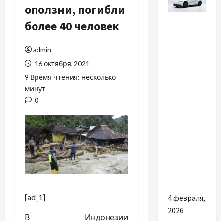
оползни, погибли
Разное
более 40 человек
Tesla
admin
Model Y
16 октября, 2021
2026: Чи
варто її
9 Время чтения: несколько
минут
купувати
0
вже
зараз?
Ціни,
регуляції
та імпорт
Tesla в
Україну
[ad_1]
4 февраля,
2026
В Индонезии