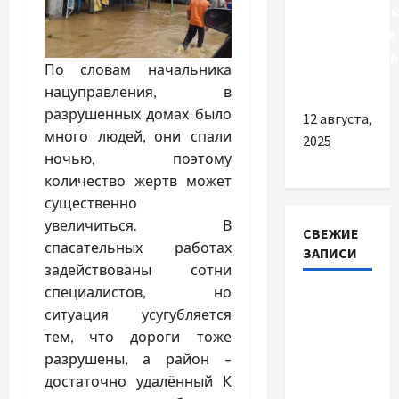
использовать
современные
стабилизато
По словам начальника
напряжения
нацуправления, в
разрушенных домах было
12 августа,
много людей, они спали
2025
ночью, поэтому
количество жертв может
существенно
увеличиться. В
СВЕЖИЕ
спасательных работах
ЗАПИСИ
задействованы сотни
специалистов, но
Наскільки
ситуация усугубляется
важливо
тем, что дороги тоже
купити
разрушены, а район –
якісне
достаточно удалённый К
насіння