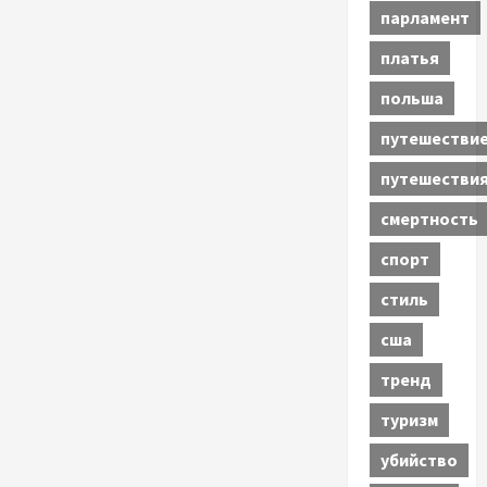
парламент
платья
польша
путешестви
путешестви
смертность
спорт
стиль
сша
тренд
туризм
убийство