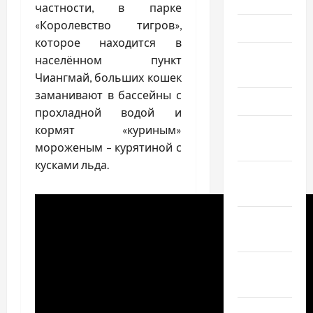
частности, в парке
«Королевство тигров»,
Май 2026
которое находится в
Апрель
населённом пункт
2026
Чиангмай, больших кошек
заманивают в бассейны с
Март 2026
прохладной водой и
Февраль
кормят «куриным»
2026
мороженым – курятиной с
кусками льда.
Январь
2026
Декабрь
2025
Ноябрь
2025
Октябрь