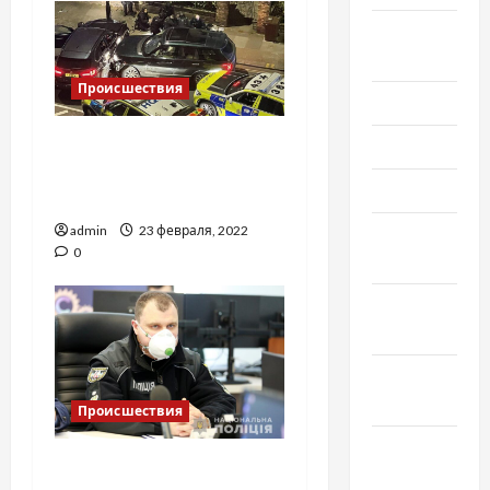
Август
2021
Происшествия
Июль 2021
Одного из богатейших
Июнь 2021
людей Британии мог
Май 2021
убить его пасынок
admin
23 февраля, 2022
Апрель
0
2021
Февраль
2021
Январь
2021
Происшествия
Декабрь
Вору в законе Камо
2020