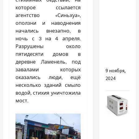
которое ссылается
Як
агентство «Синьхуа»,
зберегти
оползни и наводнения
працівників
начались внезапно, в
на довгий
ночь с 3 на 4 апреля.
термін:
Разрушены около
досвід
пятидесяти домов в
рекрутингу
деревне Ламенель, под
завалами которых
9 ноября,
оказались люди, ещё
2024
несколько зданий смыло
водой, стихия уничтожила
мост.
Разное
Где могут