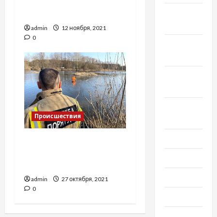
Московскому объявили
Ноябрь
подозрение, – Клименко
2020
admin
12 ноября, 2021
0
Октябрь
2020
Сентябрь
2020
Август
Происшествия
2020
Июль 2020
Под Полтавой лодку
затянуло под дамбу,
Июнь 2020
погибли три человека
Май 2020
admin
27 октября, 2021
0
Март 2020
Февраль