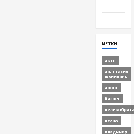
бизнес
Экономика
МЕТКИ
авто
анастасия
юхименко
анонс
бизнес
великобрит
весна
владимир