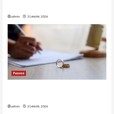
Украинский нотариус во Вроцлаве:
доверенность для Украины
admin
31 июля, 2026
Разное
Два пути к одному результату: чем
отличаются способы расторжения брака и
какой выбрать
admin
31 июля, 2026