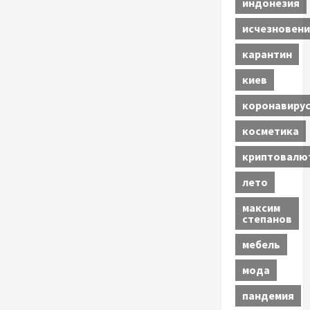
индонезия
исчезновени
карантин
киев
коронавиру
косметика
криптовалю
лето
максим
степанов
мебель
мода
пандемия