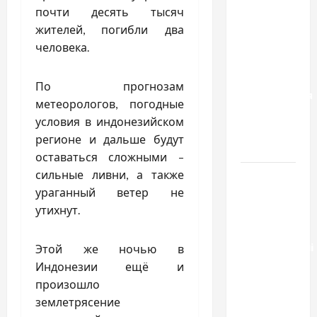
к одному
почти десять тысяч
результату:
жителей, погибли два
чем
человека.
отличаются
способы
По прогнозам
расторжения
метеорологов, погодные
брака и
условия в индонезийском
какой
регионе и дальше будут
выбрать
оставаться сложными –
сильные ливни, а также
Тягові
ураганный ветер не
літій-
утихнут.
залізо-
фосфатні
акумуляторні
Этой же ночью в
батареї зі
Индонезии ещё и
SMART
произошло
BMS
землетрясение