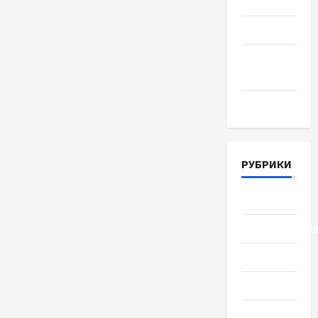
Июль 2018
Июнь 2018
Апрель
2018
Март 2018
РУБРИКИ
Lifestyle
Uncategorize
Здоровье
Красота
Мода