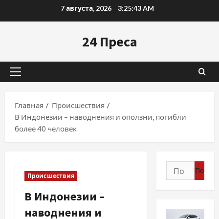
Перейти
7 августа, 2026
3:25:44 AM
к
содержимому
24 Преса
Основное
меню
Главная
Происшествия
В Индонезии – наводнения и оползни, погибли
более 40 человек
Найти:
Происшествия
В Индонезии –
наводнения и