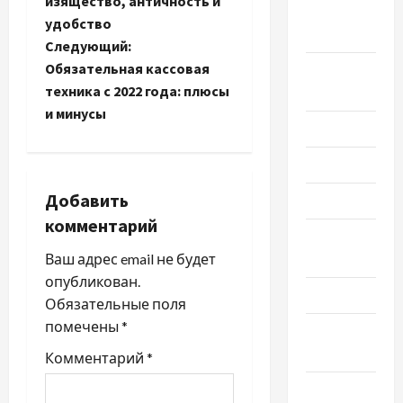
а
изящество, античность и
Октябрь
удобство
в
2023
Следующий:
и
Обязательная кассовая
Сентябрь
техника с 2022 года: плюсы
2023
г
и минусы
Июль 2023
а
Июнь 2023
ц
Добавить
Май 2023
и
комментарий
Апрель
я
Ваш адрес email не будет
2023
опубликован.
з
Март 2023
Обязательные поля
помечены
*
Февраль
а
2023
Комментарий
*
п
Январь