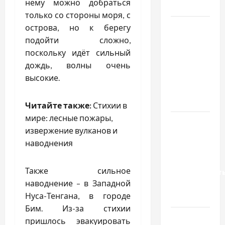
нему можно добраться
базиліку
только со стороны моря, с
Чому
острова, но к берегу
важливо
подойти сложно,
вибрати
поскольку идёт сильный
якісні
дождь, волны очень
запчастини
высокие.
до
тракторів
Читайте также:
Стихии в
мире: лесные пожары,
Украинский
извержение вулканов и
нотариус
наводнения
во
Вроцлаве:
Также сильное
доверенност
наводнение – в Западной
для
Нуса-Тенгана, в городе
Украины
Бим. Из-за стихии
Два пути
пришлось эвакуировать