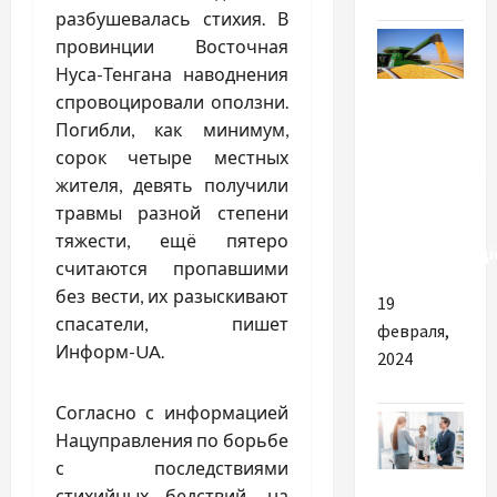
разбушевалась стихия. В
провинции Восточная
Нуса-Тенгана наводнения
Разное
спровоцировали оползни.
Погибли, как минимум,
Переваги
сорок четыре местных
інноваційних
жителя, девять получили
технологій
травмы разной степени
в торгівлі
тяжести, ещё пятеро
агропродукці
считаются пропавшими
без вести, их разыскивают
19
спасатели, пишет
февраля,
Информ-UA.
2024
Согласно с информацией
Нацуправления по борьбе
с последствиями
Разное
стихийных бедствий, на