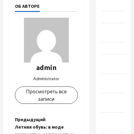
Июнь 2024
ОБ АВТОРЕ
Май 2024
Апрель
2024
Март 2024
Февраль
admin
2024
Administrator
Январь
2024
Просмотреть все
записи
Декабрь
2023
Ноябрь
Н
Предыдущий
2023
Летняя обувь: в моде