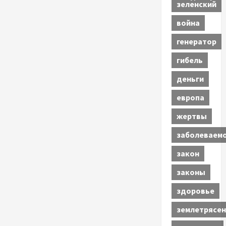
зеленский
война
генератор
гибель
деньги
европа
жертвы
заболеваем
закон
законы
здоровье
землетрясен