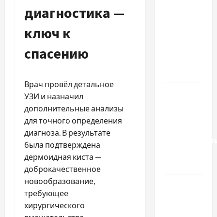
диагностика —
важливо
вибрати
ключ к
якісні
запчастини
спасению
до
тракторів
Врач провёл детальное
Украинский
УЗИ и назначил
нотариус
дополнительные анализы
во
для точного определения
Вроцлаве:
диагноза. В результате
доверенност
была подтверждена
для
дермоидная киста —
Украины
доброкачественное
новообразование,
Два пути
требующее
к одному
хирургического
результату: