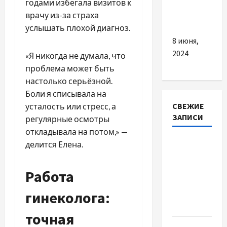
годами избегала визитов к
підхід до
врачу из-за страха
будівництва
услышать плохой диагноз.
8 июня,
2024
«Я никогда не думала, что
проблема может быть
настолько серьёзной.
Боли я списывала на
СВЕЖИЕ
усталость или стресс, а
ЗАПИСИ
регулярные осмотры
откладывала на потом,» —
Наскільки
делится Елена.
важливо
купити
Работа
якісне
гинеколога:
насіння
базиліку
точная
Чому