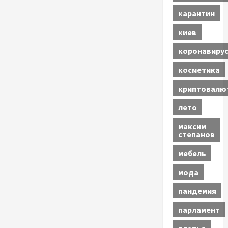
карантин
киев
коронавиру
косметика
криптовалю
лето
максим
степанов
мебель
мода
пандемия
парламент