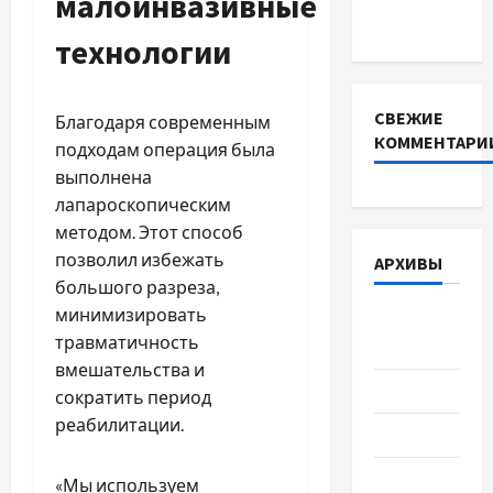
малоинвазивные
DEYE
технологии
СВЕЖИЕ
Благодаря современным
КОММЕНТАРИ
подходам операция была
выполнена
лапароскопическим
методом. Этот способ
позволил избежать
АРХИВЫ
большого разреза,
минимизировать
Август
травматичность
2026
вмешательства и
Июль 2026
сократить период
реабилитации.
Июнь 2026
Май 2026
«Мы используем