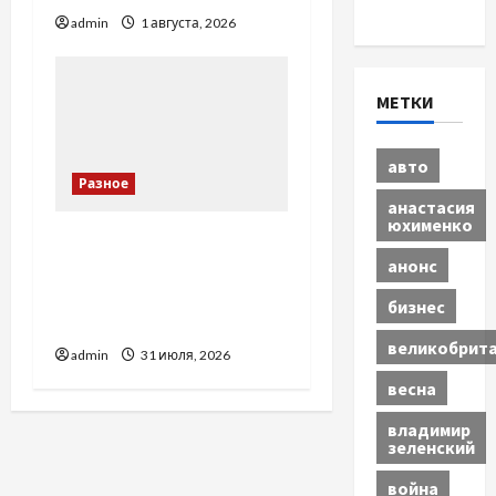
Экономика
admin
1 августа, 2026
МЕТКИ
авто
Разное
анастасия
юхименко
Украинский нотариус во
анонс
Вроцлаве:
доверенность для
бизнес
Украины
великобрит
admin
31 июля, 2026
весна
владимир
зеленский
война