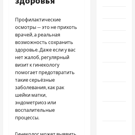
здоровья
2021
Июль 2021
Профилактические
Июнь 2021
осмотры — это не прихоть
врачей, а реальная
Май 2021
возможность сохранить
Апрель
здоровье. Даже если у вас
2021
нет жалоб, регулярный
визит к гинекологу
Февраль
помогает предотвратить
2021
такие серьёзные
заболевания, как рак
Январь
шейки матки,
2021
эндометриоз или
Декабрь
воспалительные
2020
процессы.
Ноябрь
Гинеколог может выявить
2020