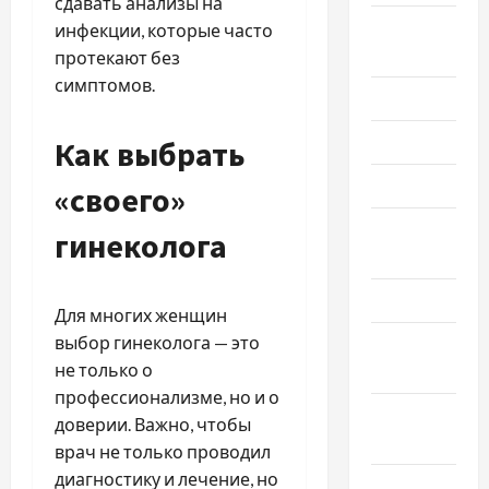
сдавать анализы на
Сентябрь
инфекции, которые часто
2023
протекают без
симптомов.
Июль 2023
Июнь 2023
Как выбрать
Май 2023
«своего»
Апрель
гинеколога
2023
Март 2023
Для многих женщин
выбор гинеколога — это
Февраль
не только о
2023
профессионализме, но и о
Январь
доверии. Важно, чтобы
2023
врач не только проводил
диагностику и лечение, но
Декабрь