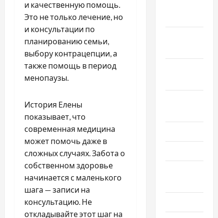
и качественную помощь.
Декабрь
Это не только лечение, но
2019
и консультации по
Ноябрь
планированию семьи,
2019
выбору контрацепции, а
также помощь в период
Сентябрь
менопаузы.
2019
Август
История Елены
2019
показывает, что
современная медицина
Июнь 2019
может помочь даже в
Май 2019
сложных случаях. Забота о
собственном здоровье
Апрель
начинается с маленького
2019
шага — записи на
консультацию. Не
Март 2019
откладывайте этот шаг на