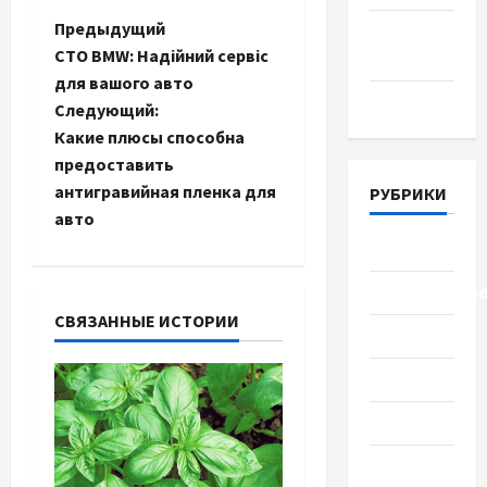
Н
Предыдущий
Апрель
СТО BMW: Надійний сервіс
2018
а
для вашого авто
Март 2018
Следующий:
в
Какие плюсы способна
и
предоставить
антигравийная пленка для
РУБРИКИ
г
авто
Lifestyle
а
Uncategorize
ц
СВЯЗАННЫЕ ИСТОРИИ
Здоровье
и
Красота
я
Мода
з
Наука