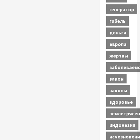
генератор
гибель
деньги
европа
жертвы
заболеваем
закон
законы
здоровье
землетрясен
индонезия
исчезновени