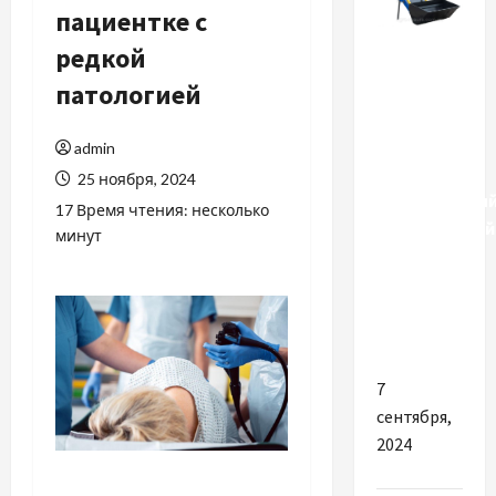
пациентке с
Разное
редкой
патологией
Почему
так
важно
admin
купить
25 ноября, 2024
качественны
17 Время чтения: несколько
фронтальный
минут
погрузчик
КУН для
трактора
МТЗ
7
сентября,
2024