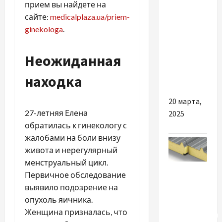
прием вы найдете на
Искусство
сайте:
medicalplaza.ua/priem-
стайлинга
ginekologa
.
волос:
ваш путь
к
Неожиданная
идеальной
находка
прическе
20 марта,
27-летняя Елена
2025
обратилась к гинекологу с
жалобами на боли внизу
живота и нерегулярный
менструальный цикл.
Разное
Первичное обследование
выявило подозрение на
Сендвіч
опухоль яичника.
панелі:
Женщина призналась, что
інноваційний