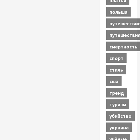
платья
польша
путешестви
путешестви
смертность
спорт
стиль
сша
тренд
туризм
убийство
украина
учёные