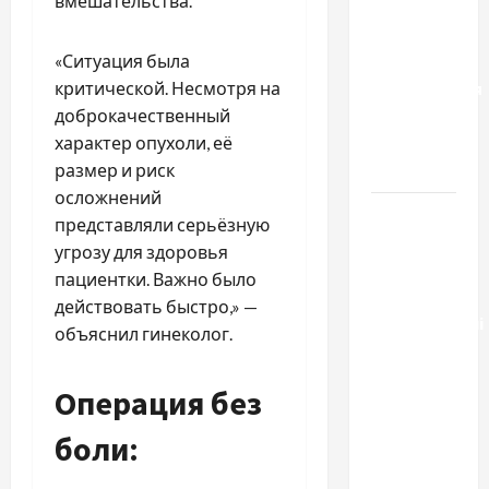
вмешательства.
чем
отличаются
«Ситуация была
способы
критической. Несмотря на
расторжения
доброкачественный
брака и
характер опухоли, её
какой
размер и риск
выбрать
осложнений
Тягові
представляли серьёзную
літій-
угрозу для здоровья
залізо-
пациентки. Важно было
фосфатні
действовать быстро,» —
акумуляторні
объяснил гинеколог.
батареї зі
SMART
Операция без
BMS
INVERTER
боли:
для
інверторів