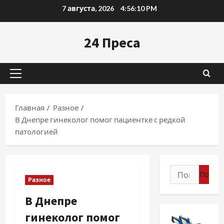
Перейти
7 августа, 2026
4:56:11 PM
к
содержимому
24 Преса
Основное
меню
Главная
Разное
В Днепре гинеколог помог пациентке с редкой
патологией
Найти:
Разное
В Днепре
гинеколог помог