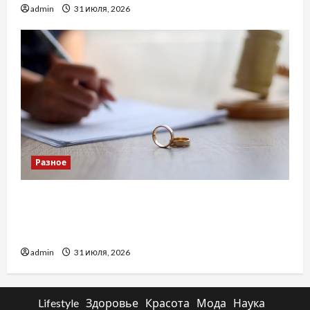
admin
31 июля, 2026
Разное
Два пути к одному результату: чем
отличаются способы расторжения брака и
какой выбрать
admin
31 июля, 2026
Lifestyle
Здоровье
Красота
Мода
Наука