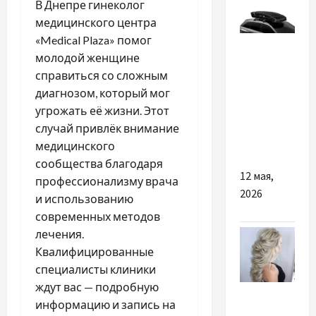
В Днепре гинеколог
медицинского центра
«Medical Plaza» помог
Разное
молодой женщине
Чем
справиться со сложным
удобны
диагнозом, который мог
багажники
угрожать её жизни. Этот
на крышу
случай привлёк внимание
авто
медицинского
сообщества благодаря
12 мая,
профессионализму врача
2026
и использованию
современных методов
лечения.
Квалифицированные
специалисты клиники
ждут вас — подробную
Разное
информацию и запись на