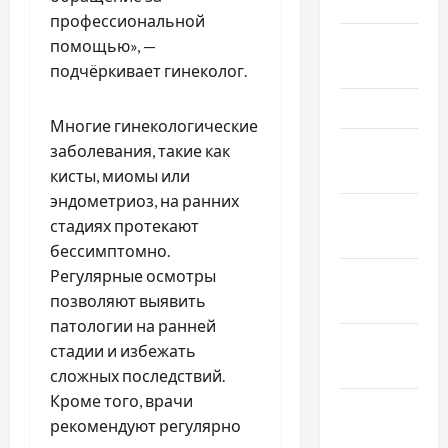
Май 2024
профессиональной
Апрель
помощью», —
2024
подчёркивает гинеколог.
Март 2024
Многие гинекологические
Февраль
заболевания, такие как
2024
кисты, миомы или
эндометриоз, на ранних
Январь
стадиях протекают
2024
бессимптомно.
Регулярные осмотры
Декабрь
позволяют выявить
2023
патологии на ранней
Ноябрь
стадии и избежать
2023
сложных последствий.
Кроме того, врачи
Октябрь
рекомендуют регулярно
2023