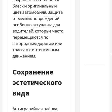
Приватний
блеск и оригинальный
будинок
цвет автомобиля. Защита
престарілих
от мелких повреждений
«Рідні
особенно актуальна для
Серця»:
водителей, которые часто
сучасні
перемещаются по
підходи
загородным дорогам или
до
трассам с интенсивным
геріатричного
движением.
догляду
Сохранение
Автосервис
СТО
эстетического
Skoda в
Молдове:
вида
с какими
проблемами
чаще
Антигравийная плёнка,