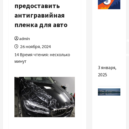
предоставить
Разное
антигравийная
пленка для авто
Почему
выгодно
admin
пользоваться
26 ноября, 2024
надежным
криптообмен
14 Время чтения: несколько
минут
3 января,
2025
Разное
Как
Днепр
решает