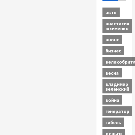
авто
анастасия
юхименко
анонс
бизнес
великобрит
весна
владимир
зеленский
война
генератор
гибель
деньги