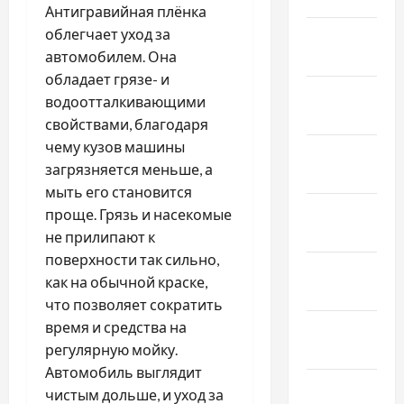
Антигравийная плёнка
облегчает уход за
Февраль
автомобилем. Она
2024
обладает грязе- и
Январь
водоотталкивающими
2024
свойствами, благодаря
чему кузов машины
Декабрь
загрязняется меньше, а
2023
мыть его становится
Ноябрь
проще. Грязь и насекомые
2023
не прилипают к
поверхности так сильно,
Октябрь
как на обычной краске,
2023
что позволяет сократить
время и средства на
Сентябрь
регулярную мойку.
2023
Автомобиль выглядит
Июль 2023
чистым дольше, и уход за