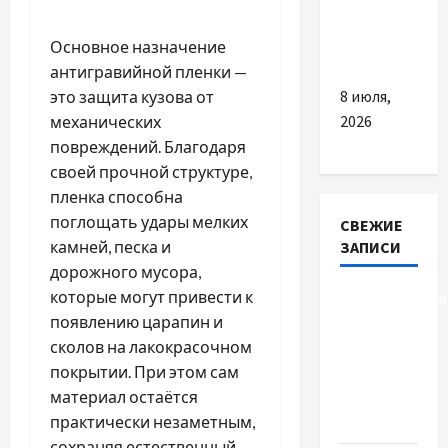
для
українських
Основное назначение
водіїв
антигравийной пленки —
8 июля,
это защита кузова от
2026
механических
повреждений. Благодаря
своей прочной структуре,
пленка способна
поглощать удары мелких
СВЕЖИЕ
камней, песка и
ЗАПИСИ
дорожного мусора,
которые могут привести к
Детоксикація
появлению царапин и
організму
сколов на лакокрасочном
після
покрытии. При этом сам
тривалого
материал остаётся
вживання
практически незаметным,
алкоголю
сохраняя естественный