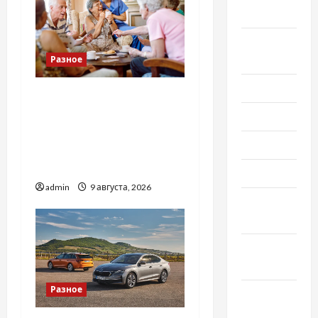
2020
Август
2020
Разное
Июль 2020
Приватний будинок
престарілих «Рідні
Июнь 2020
Серця»: сучасні підходи
Май 2020
до геріатричного
догляду
Март 2020
admin
9 августа, 2026
Февраль
2020
Декабрь
2019
Разное
Ноябрь
2019