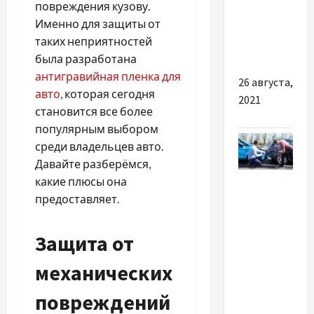
повреждения кузову.
бой с
Именно для защиты от
японцем
таких неприятностей
Накатани
была разработана
антигравийная пленка для
26 августа,
авто
, которая сегодня
2021
становится все более
популярным выбором
среди владельцев авто.
Давайте разберёмся,
Разное
какие плюсы она
предоставляет.
Що
робити у
Защита от
разі ДТП
за
механических
кордоном:
повреждений
інструкція