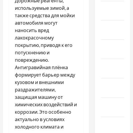
Дорожные реагенты,
Февраль
используемые зимой, а
2026
также средства для мойки
автомобиля могут
Январь
наносить вред
2026
лакокрасочному
покрытию, приводя к его
Декабрь
потускнению и
2025
повреждению.
Ноябрь
Антигравийная плёнка
2025
формирует барьер между
кузовом и внешними
Октябрь
раздражителями,
2025
защищая машину от
Сентябрь
химических воздействий и
2025
коррозии. Это особенно
актуально в условиях
Август
холодного климата и
2025