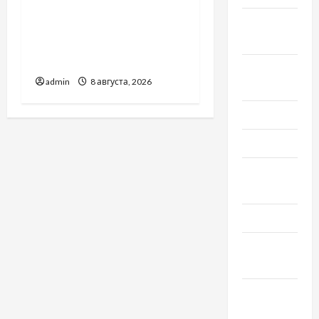
Автосервис СТО Skoda в
Сентябрь
Молдове: с какими
2019
проблемами чаще
обращаются
Август
admin
8 августа, 2026
2019
Июнь 2019
Май 2019
Апрель
2019
Март 2019
Февраль
2019
Декабрь
2018