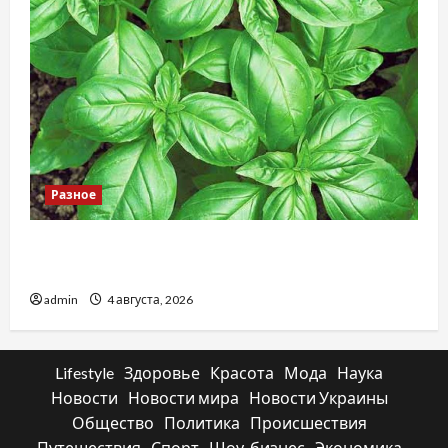
Разное
Наскільки важливо купити якісне насіння
базиліку
admin
4 августа, 2026
Lifestyle
Здоровье
Красота
Мода
Наука
Новости
Новости мира
Новости Украины
Общество
Политика
Происшествия
Путешествия
Спорт
Шоу-бизнес
Экономика