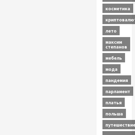
косметика
криптовалю
лето
максим
степанов
мебель
мода
пандемия
парламент
платья
польша
путешестви