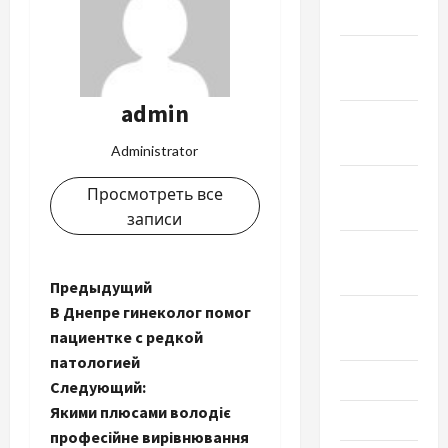
2022
Декабрь
2021
admin
Ноябрь
2021
Administrator
Октябрь
Просмотреть все
2021
записи
Сентябрь
2021
Н
Предыдущий
В Днепре гинеколог помог
Август
а
пациентке с редкой
2021
патологией
в
Июль 2021
Следующий:
и
Якими плюсами володіє
Июнь 2021
професійне вирівнювання