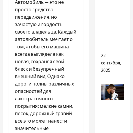
Автомобиль — это не
проблемы
просто средство
с
передвижения, но
экосистемой:
зачастую и гордость
новшества
своего владельца. Каждый
и
автолюбитель мечтает о
инициативы
том, чтобы его машина
всегда выглядела как
22
новая, сохраняя свой
сентября,
блеск и безупречный
2025
внешний вид. Однако
дороги полны различных
опасностей для
лакокрасочного
Спорт
покрытия: мелкие камни,
песок, дорожный гравий —
Ломаченко
все это может нанести
летом
значительные
проведёт