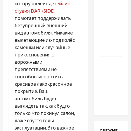
обращаются
которую клеит
детейлинг
студия DARKSIDE
,
Наскільки
помогает поддерживать
важливо
безупречный внешний
купити
вид автомобиля. Никакие
якісне
вылетающие из-под колёс
насіння
камешки или случайные
базиліку
прикосновения с
дорожными
Чому
препятствиями не
важливо
способны испортить
вибрати
красивое лакокрасочное
якісні
покрытие. Ваш
запчастини
автомобиль будет
до
выглядеть так, как будто
тракторів
только что покинул салон,
даже спустя годы
эксплуатации. Это важное
СВЕЖИЕ