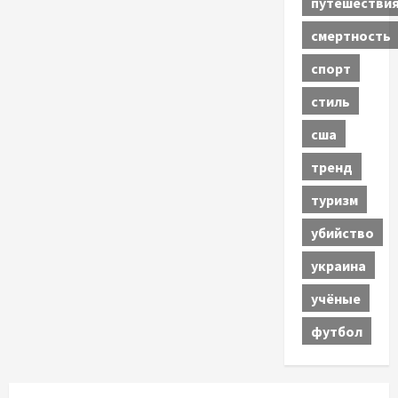
путешестви
смертность
спорт
стиль
сша
тренд
туризм
убийство
украина
учёные
футбол