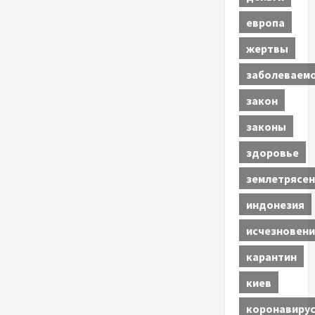
европа
жертвы
заболеваем
закон
законы
здоровье
землетрясен
индонезия
исчезновени
карантин
киев
коронавиру