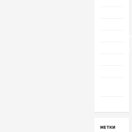
Украины
Общество
Политика
Происшестви
Путешествия
Разное
Спорт
Шоу-
бизнес
Экономика
МЕТКИ