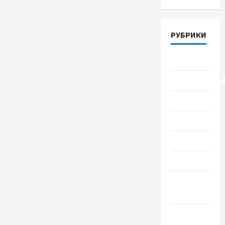
РУБРИКИ
Lifestyle
Uncategorize
Здоровье
Красота
Мода
Наука
Новости
мира
Новости