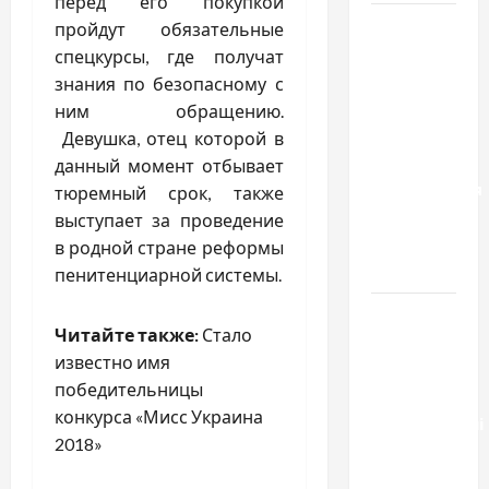
перед его покупкой
Два пути
пройдут обязательные
к одному
спецкурсы, где получат
результату:
знания по безопасному с
чем
ним обращению.
отличаются
Девушка, отец которой в
способы
данный момент отбывает
расторжения
тюремный срок, также
брака и
выступает за проведение
какой
в родной стране реформы
выбрать
пенитенциарной системы.
Тягові
Читайте также:
Стало
літій-
известно имя
залізо-
победительницы
фосфатні
конкурса «Мисс Украина
акумуляторні
2018»
батареї зі
SMART