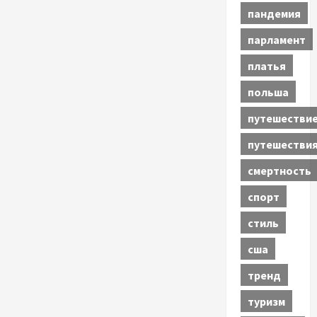
пандемия
парламент
платья
польша
путешестви
путешестви
смертность
спорт
стиль
сша
тренд
туризм