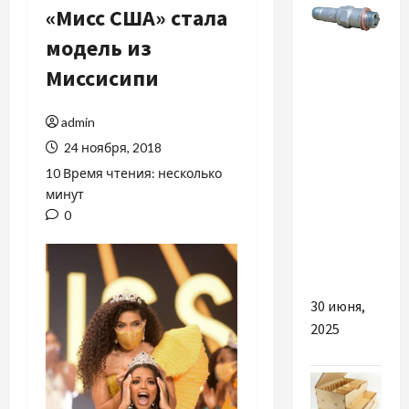
«Мисс США» стала
модель из
Разное
Миссисипи
Avto100 —
admin
большой
24 ноября, 2018
выбор
свечей
10 Время чтения: несколько
минут
зажигания
0
с
гарантией
качества
30 июня,
2025