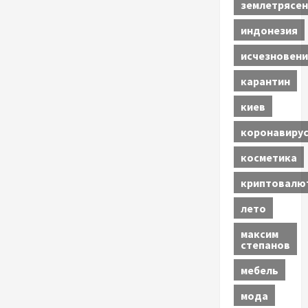
землетрясен
индонезия
исчезновени
карантин
киев
коронавиру
косметика
криптовалю
лето
максим
степанов
мебель
мода