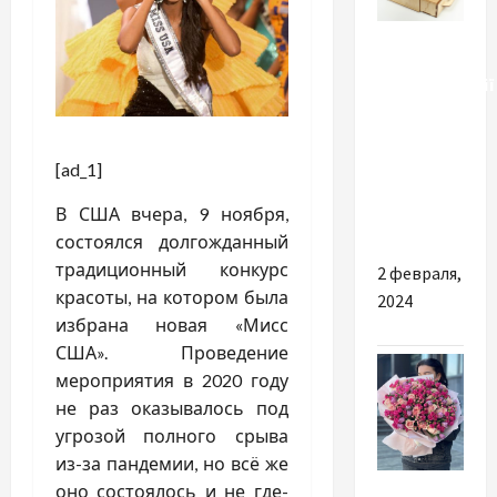
Разное
Рекомендації
щодо
купівлі
фурнітури
[ad_1]
для
В США вчера, 9 ноября,
шкатулок
состоялся долгожданный
традиционный конкурс
2 февраля,
красоты, на котором была
2024
избрана новая «Мисс
США». Проведение
мероприятия в 2020 году
не раз оказывалось под
угрозой полного срыва
из-за пандемии, но всё же
Разное
оно состоялось и не где-