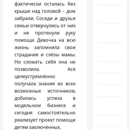
фактически осталась без
Октябрь
крыши над головой – дом
2025
забрали. Соседи и друзья
семьи отвернулись от них
Сентябрь
и не протянули руку
2025
помощи. Девочка на всю
жизнь запомнила свои
Август
страдания и слёзы мамы.
2025
Но сломать себя она не
Июль 2025
позволила. Ася
целеустремлённо
Июнь 2025
получала знания из всех
Май 2025
возможных источников,
добилась успеха в
Апрель
модельном бизнесе и
2025
сегодня самостоятельно
реализует проект помощи
Март 2025
детям заключённых.