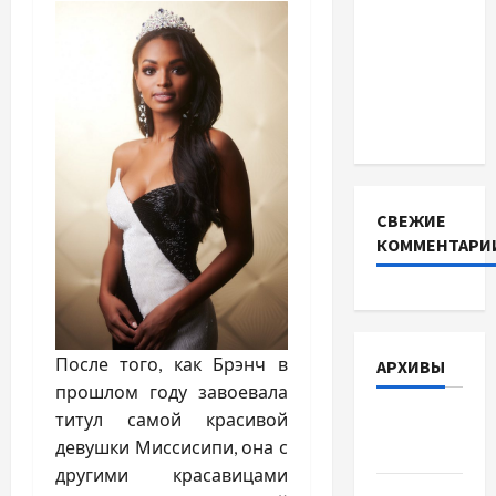
BMS
INVERTER
для
інверторів
DEYE
СВЕЖИЕ
КОММЕНТАРИ
После того, как Брэнч в
АРХИВЫ
прошлом году завоевала
титул самой красивой
Август
девушки Миссисипи, она с
2026
другими красавицами
Июль 2026