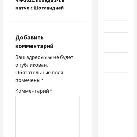
Июнь 2022
г
матче с Шотландией
Май 2022
а
Март 2022
ц
Добавить
Февраль
и
комментарий
2022
я
Ваш адрес email не будет
Январь
опубликован.
2022
з
Обязательные поля
Декабрь
помечены
*
а
2021
Комментарий
*
п
Ноябрь
2021
и
Октябрь
с
2021
и