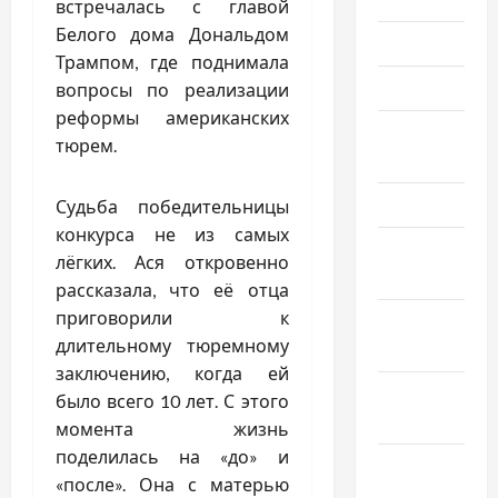
встречалась с главой
Белого дома Дональдом
Июнь 2026
Трампом, где поднимала
Май 2026
вопросы по реализации
реформы американских
Апрель
тюрем.
2026
Март 2026
Судьба победительницы
конкурса не из самых
Февраль
лёгких. Ася откровенно
2026
рассказала, что её отца
приговорили к
Январь
длительному тюремному
2026
заключению, когда ей
Декабрь
было всего 10 лет. С этого
2025
момента жизнь
поделилась на «до» и
Ноябрь
«после». Она с матерью
2025