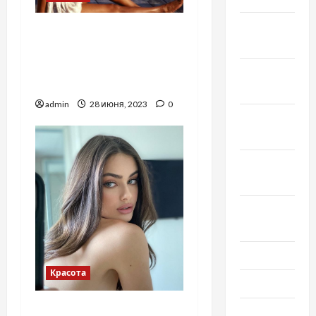
Февраль
Как лучше подчеркнуть
2020
морской загар, –
рекомендации
Декабрь
стилистов
2019
admin
28 июня, 2023
0
Ноябрь
2019
Сентябрь
2019
Август
2019
Июнь 2019
Красота
Май 2019
Самую красивую
Апрель