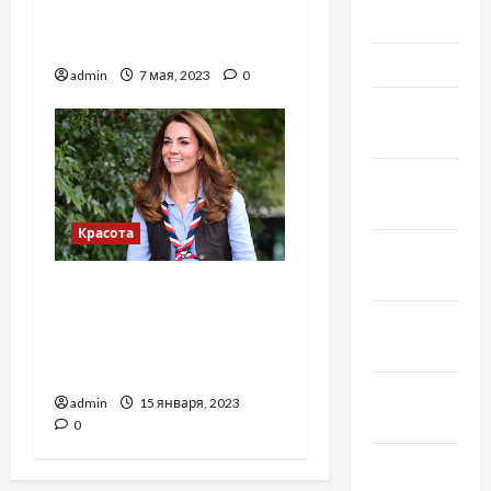
девушку 2020 года
2019
«травят» в соцсетях
Март 2019
admin
7 мая, 2023
0
Февраль
2019
Декабрь
2018
Красота
Ноябрь
2018
Визажист Кейт
Миддлтон раскрыла
Октябрь
секрет молодости
2018
герцогини
Сентябрь
admin
15 января, 2023
2018
0
Август