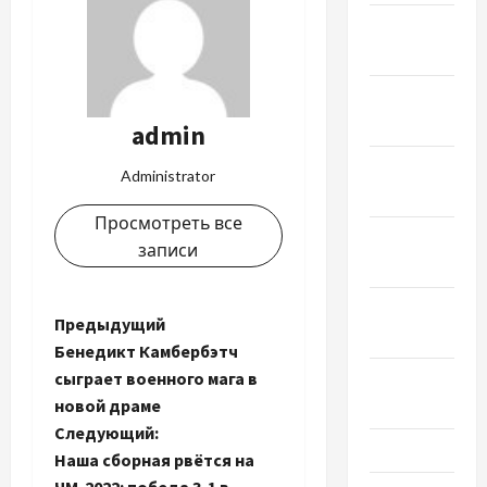
Январь
2023
Декабрь
2022
admin
Ноябрь
Administrator
2022
Просмотреть все
Октябрь
записи
2022
Сентябрь
Н
Предыдущий
2022
Бенедикт Камбербэтч
а
сыграет военного мага в
Август
новой драме
2022
в
Следующий:
Июль 2022
и
Наша сборная рвётся на
ЧМ-2022: победа 3-1 в