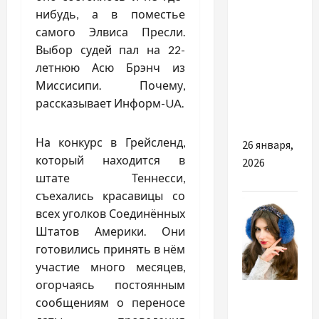
нибудь, а в поместье
Який
самого Элвиса Пресли.
букет
Выбор судей пал на 22-
обрати
летнюю Асю Брэнч из
для
Миссисипи. Почему,
дорогої
рассказывает Информ-UA.
людини
На конкурс в Грейсленд,
26 января,
который находится в
2026
штате Теннесси,
съехались красавицы со
всех уголков Соединённых
Штатов Америки. Они
готовились принять в нём
участие много месяцев,
огорчаясь постоянным
Разное
сообщениям о переносе