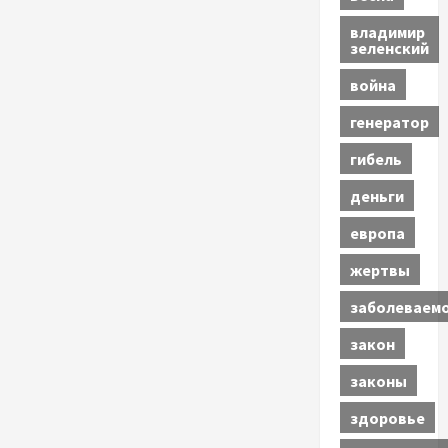
владимир
зеленский
война
генератор
гибель
деньги
европа
жертвы
заболеваем
закон
законы
здоровье