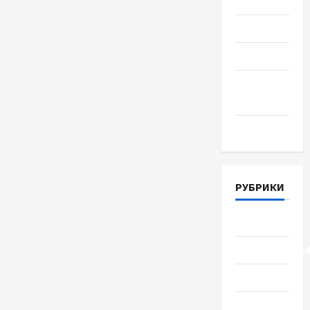
2018
Июль 2018
Июнь 2018
Апрель
2018
Март 2018
РУБРИКИ
Lifestyle
Uncategorize
Здоровье
Красота