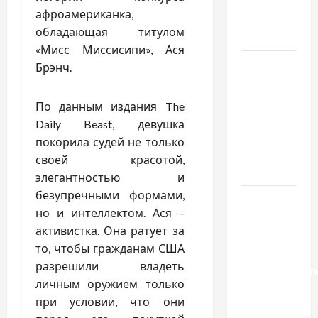
якісне
афроамериканка,
насіння
обладающая титулом
базиліку
«Мисс Миссисипи», Ася
Чому
Брэнч.
важливо
вибрати
По данным издания The
якісні
Daily Beast, девушка
запчастини
покорила судей не только
до
своей красотой,
тракторів
элегантностью и
безупречными формами,
Украинский
но и интеллектом. Ася –
нотариус
активистка. Она ратует за
во
то, чтобы гражданам США
Вроцлаве:
разрешили владеть
доверенност
личным оружием только
для
при условии, что они
Украины