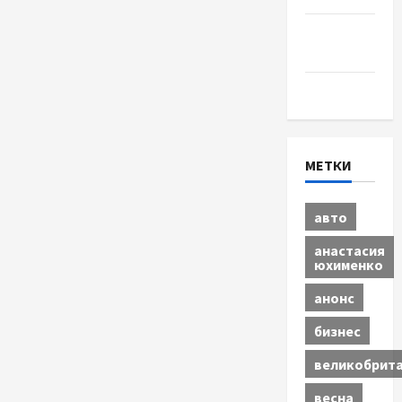
Шоу-
бизнес
Экономика
МЕТКИ
авто
анастасия
юхименко
анонс
бизнес
великобрит
весна