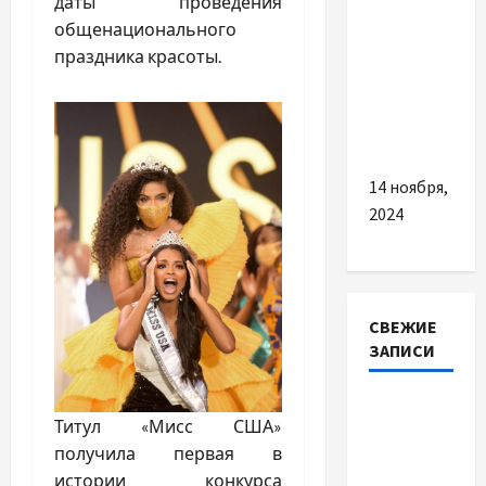
даты проведения
Как
общенационального
выбрать и
праздника красоты.
купить
лучшие
меховые
наушники
14 ноября,
2024
СВЕЖИЕ
ЗАПИСИ
Наскільки
Титул «Мисс США»
важливо
получила первая в
купити
истории конкурса