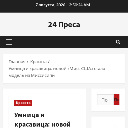
Перейти
7 августа, 2026
2:50:26 AM
к
содержимому
24 Преса
Основное
меню
Главная
Красота
Умница и красавица: новой «Мисс США» стала
модель из Миссисипи
Найти:
Красота
Умница и
красавица: новой