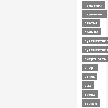
пандемия
парламент
платья
польша
путешестви
путешестви
смертность
спорт
стиль
сша
тренд
туризм