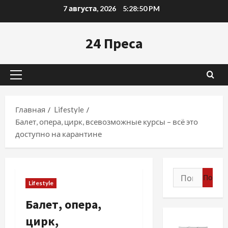
Перейти
7 августа, 2026
5:28:51 PM
к
содержимому
24 Преса
Основное
меню
Главная
Lifestyle
Балет, опера, цирк, всевозможные курсы – всё это
доступно на карантине
Найти:
Lifestyle
Балет, опера,
цирк,