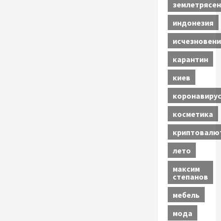
землетрясен
индонезия
исчезновени
карантин
киев
коронавиру
косметика
криптовалю
лето
максим
степанов
мебель
мода