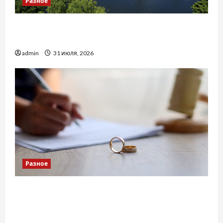
Разное
Украинский нотариус во Вроцлаве:
доверенность для Украины
admin
31 июля, 2026
Разное
Два пути к одному результату: чем
отличаются способы расторжения брака и
какой выбрать