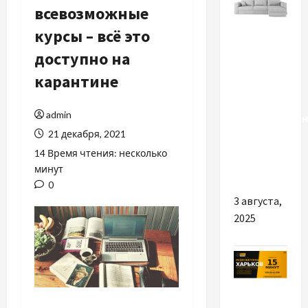
всевозможные
курсы – всё это
Разное
доступно на
Кутові
карантине
дивани:
комфорт,
admin
функціональн
21 декабря, 2021
і стиль в
одному
14 Время чтения: несколько
минут
рішенні
0
3 августа,
2025
Разное