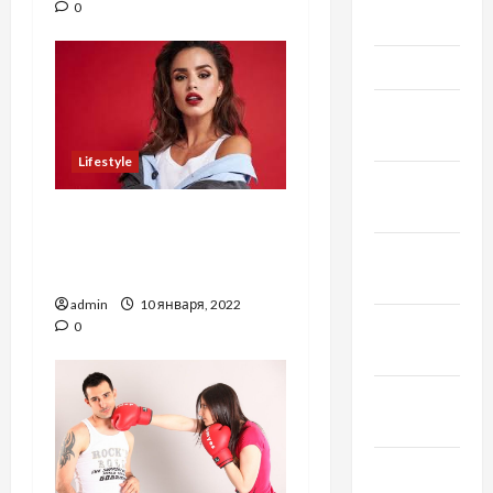
0
2019
Март 2019
Февраль
2019
Lifestyle
Декабрь
2018
В разгар курортного
сезона в Одессу
Ноябрь
съезжаются звёзды
2018
admin
10 января, 2022
Октябрь
0
2018
Сентябрь
2018
Август