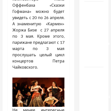
Оффенбаха «Сказки
Два пути
Гофмана» можно будет
к одному
увидеть с 20 по 26 апреля.
результату:
А знаменитую «Кармен»
чем
Жоржа Бизе с 27 апреля
отличаются
по 3 мая. Кроме этого,
способы
парижане предлагают с 17
расторжения
марта по 3 мая
брака и
прослушать целый цикл
какой
концертов Петра
выбрать
Чайковского.
Тягові
літій-
залізо-
фосфатні
акумуляторні
батареї зі
SMART
Не менее интересные