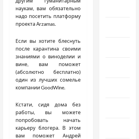
другим гуманитарным
Февраль
наукам, вам обязательно
2025
надо посетить платформу
Январь
проекта Аrzamas.
2025
Если вы хотите блеснуть
Декабрь
после карантина своими
2024
знаниями о виноделии и
Ноябрь
вине, вам поможет
2024
(абсолютно бесплатно)
один из лучших сомелье
Октябрь
компании GoodWine.
2024
Сентябрь
Кстати, сидя дома без
2024
работы, вы можете
попробовать начать
Август
карьеру блогера. В этом
2024
вам поможет Андрей