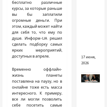
бесплатно различные
дуализм:
курсы, за которые раньше
почему
вы бы заплатили
арабские
огромные деньги. При
бренды
этом, каждый может найти
стали
для себя то, что ему по
популярнее
душе. Информ-UA решил
люкса в
сделать подборку самых
Европе
ярких мероприятий,
доступных в апреле.
17 июня,
2026
Временно оффлайн-
жизнь планеты
поставлена на паузу, но в
Разное
онлайне тоже есть масса
интересного. К примеру,
Единый
все ли могли позволить
социальный
себе посетить самые