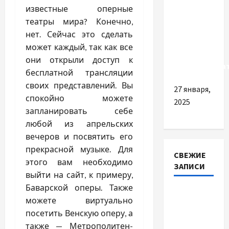
взнос за 4
известные оперные
квартал:
театры мира? Конечно,
что
нет. Сейчас это сделать
нужно
может каждый, так как все
знать
они открыли доступ к
предпринима
бесплатной трансляции
своих представлений. Вы
27 января,
спокойно можете
2025
запланировать себе
любой из апрельских
вечеров и посвятить его
прекрасной музыке. Для
СВЕЖИЕ
этого вам необходимо
ЗАПИСИ
выйти на сайт, к примеру,
Баварской оперы. Также
Наскільки
можете виртуально
важливо
посетить Венскую оперу, а
купити
также — Метрополитен-