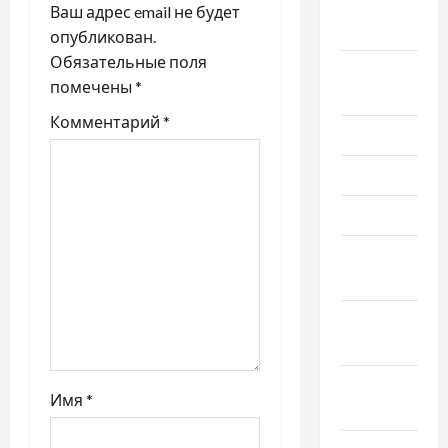
Сентябрь
я
Ваш адрес email не будет
2021
опубликован.
з
Обязательные поля
Август
помечены
*
а
2021
Комментарий
*
Июль 2021
п
Июнь 2021
и
Май 2021
с
Апрель
и
2021
Февраль
2021
Январь
Имя
*
2021