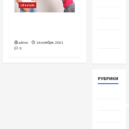
2018
Lifestyle
Июль 2018
Какие качества
Июнь 2018
мужчины ценят в
девушках больше всего
Апрель
2018
admin
26 ноября, 2021
0
Март 2018
РУБРИКИ
Lifestyle
Uncategorize
Здоровье
Красота