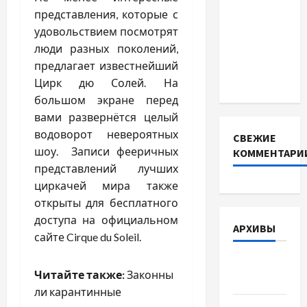
BMS
представления, которые с
INVERTER
удовольствием посмотрят
для
люди разных поколений,
інверторів
предлагает известнейший
DEYE
Цирк дю Солей. На
большом экране перед
вами развернётся целый
водоворот невероятных
СВЕЖИЕ
шоу. Записи фееричных
КОММЕНТАРИ
представлений лучших
циркачей мира также
открыты для бесплатного
доступа на официальном
АРХИВЫ
сайте Cirque du Soleil.
Август
Читайте также:
Законны
2026
ли карантинные