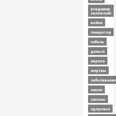
владимир
зеленский
война
генератор
гибель
деньги
европа
жертвы
заболеваем
закон
законы
здоровье