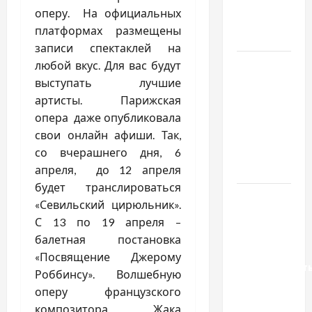
якісне
оперу. На официальных
насіння
платформах размещены
базиліку
записи спектаклей на
Чому
любой вкус. Для вас будут
важливо
выступать лучшие
вибрати
артисты. Парижская
якісні
опера даже опубликовала
запчастини
свои онлайн афиши. Так,
до
со вчерашнего дня, 6
тракторів
апреля, до 12 апреля
будет транслироваться
Украинский
«Севильский цирюльник».
нотариус
С 13 по 19 апреля –
во
балетная постановка
Вроцлаве:
«Посвящение Джерому
доверенност
Роббинсу». Волшебную
для
оперу французского
Украины
композитора Жака