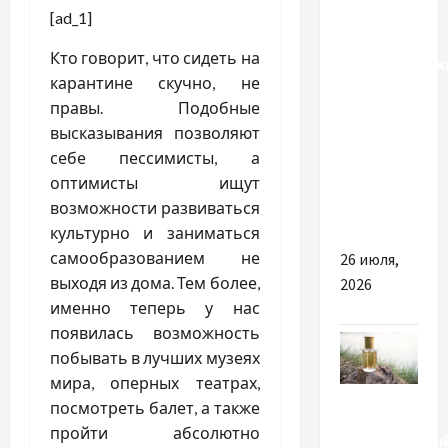
Как
[ad_1]
выбрать
Кто говорит, что сидеть на
медвежатник
карантине скучно, не
в
правы. Подобные
Харькове
высказывания позволяют
и не
себе пессимисты, а
нарваться
оптимисты ищут
на
возможности развиваться
мошенника
культурно и заниматься
самообразованием не
26 июля,
выходя из дома. Тем более,
2026
именно теперь у нас
появилась возможность
побывать в лучших музеях
мира, оперных театрах,
Разное
посмотреть балет, а также
пройти абсолютно
Парфюмерны