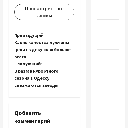
Июнь 2022
Просмотреть все
Май 2022
записи
Март 2022
Н
Предыдущий
Февраль
Какие качества мужчины
2022
а
ценят в девушках больше
Январь
всего
в
2022
Следующий:
и
В разгар курортного
Декабрь
сезона в Одессу
2021
г
съезжаются звёзды
Ноябрь
а
2021
ц
Октябрь
Добавить
2021
и
комментарий