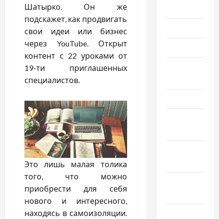
Шатырко. Он же
Июль 2024
подскажет, как продвигать
Июнь 2024
свои идеи или бизнес
через YouTube. Открыт
Май 2024
контент с 22 уроками от
Апрель
19-ти приглашенных
2024
специалистов.
Март 2024
Февраль
2024
Январь
2024
Это лишь малая толика
того, что можно
Декабрь
приобрести для себя
2023
нового и интересного,
находясь в самоизоляции.
Ноябрь