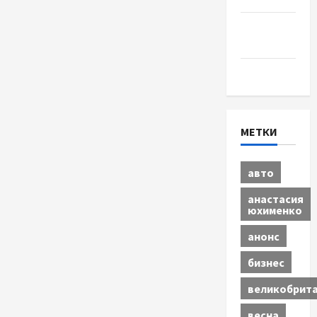
Шоу-
бизнес
Экономика
МЕТКИ
авто
анастасия
юхименко
анонс
бизнес
великобрит
весна