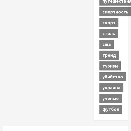
путешестви
смертность
спорт
стиль
сша
тренд
туризм
убийство
украина
учёные
футбол