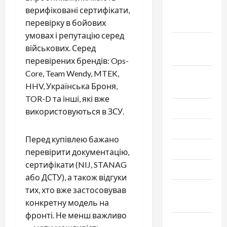
Октябрь
верифіковані сертифікати,
2022
перевірку в бойових
умовах і репутацію серед
Сентябрь
військових. Серед
2022
перевірених брендів: Ops-
Core, Team Wendy, MTEK,
Август
HHV, Українська Броня,
2022
TOR-D та інші, які вже
Июль 2022
використовуються в ЗСУ.
Июнь 2022
Перед купівлею бажано
Май 2022
перевірити документацію,
сертифікати (NIJ, STANAG
Март 2022
або ДСТУ), а також відгуки
Февраль
тих, хто вже застосовував
2022
конкретну модель на
фронті. Не менш важливо
Январь