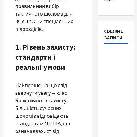
правильний вибір
тактичного шолома для
ЗСУ, ТрО чи спеціальних
підрозділів.
СВЕЖИЕ
ЗАПИСИ
1. Рівень захисту:
Наскільки
стандарти і
важливо
реальні умови
купити
якісне
насіння
Найперше, на що слід
базиліку
звернути увагу — клас
балістичного захисту.
Чому
Більшість сучасних
важливо
шоломів відповідають
вибрати
стандартам NIJ IIIA, що
якісні
означає захист від
запчастини