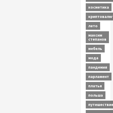
косметика
криптовалю
лето
максим
степанов
мебель
мода
пандемия
парламент
платья
польша
путешестви