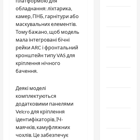
платформою для
обладнання: ліхтарика,
Февраль
камер, ПНБ, гарнітури або
2024
маскувальних елементів.
Тому бажано, щоб модель
Январь
мала інтегровані бічні
2024
рейки ARC і фронтальний
Декабрь
кронштейн типу VAS для
2023
кріплення нічного
бачення.
Ноябрь
2023
Деякі моделі
Октябрь
комплектуються
2023
додатковими панелями
Velcro для кріплення
Сентябрь
ідентифікаторів, ІЧ-
2023
маячків, камуфляжних
Июль 2023
чохлів. Це забезпечує