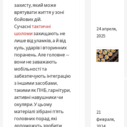
перевірити
захисту, який може
справжність
врятувати життя у зоні
купюр
бойових дій.
Сучасні
тактичні
24 апреля,
шоломи
захищають не
2025
лише від уламків, а й від
куль, ударів і вторинних
поранень. Але головне —
вони не заважають
Разное
мобільності та
забезпечують інтеграцію
Преимуществ
з іншими засобами,
быстрой
такими як ПНБ, гарнітури,
доставки
активні навушники чи
суши
окуляри. У цьому
матеріалі зібрані п’ять
21
головних порад, які
февраля,
допоможуть зробити
2024