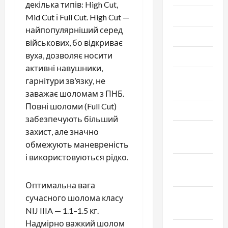
декілька типів: High Cut,
Июль 2025
Mid Cut і Full Cut. High Cut —
найпопулярніший серед
Июнь 2025
військових, бо відкриває
вуха, дозволяє носити
Май 2025
активні навушники,
Апрель
гарнітури зв’язку, не
2025
заважає шоломам з ПНБ.
Повні шоломи (Full Cut)
Март 2025
забезпечують більший
Февраль
захист, але значно
2025
обмежують маневреність
і використовуються рідко.
Январь
2025
Оптимальна вага
Декабрь
сучасного шолома класу
2024
NIJ IIIA — 1.1–1.5 кг.
Надмірно важкий шолом