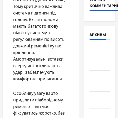
КОММЕНТАРИ
Тому критично важлива
система підгонки під
голову. Якісні шоломи
мають багатоточкову
підвісну систему з
АРХИВЫ
регулюванням по висоті,
довжині ременів і кутах
Август
кріплення.
2026
Амортизувальні вставки
Июль 2026
всередині поглинають
удар і забезпечують
Июнь 2026
комфортне прилягання.
Май 2026
Особливу увагу варто
Апрель
приділити підборідному
2026
ременю — він має
фіксуватись жорстко, без
Март 2026