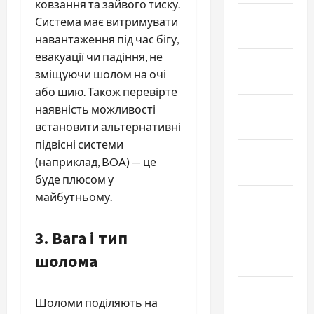
ковзання та зайвого тиску.
Февраль
Система має витримувати
2026
навантаження під час бігу,
евакуації чи падіння, не
Январь
зміщуючи шолом на очі
2026
або шию. Також перевірте
Декабрь
наявність можливості
2025
встановити альтернативні
підвісні системи
Ноябрь
(наприклад, BOA) — це
2025
буде плюсом у
майбутньому.
Октябрь
2025
3. Вага і тип
Сентябрь
шолома
2025
Август
Шоломи поділяють на
2025