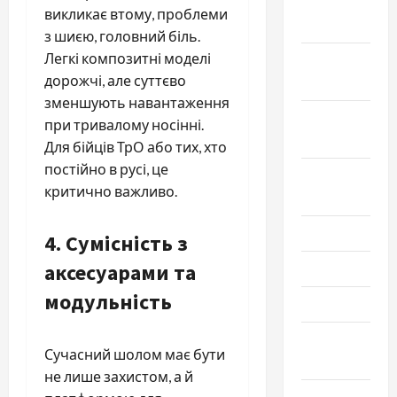
Ноябрь
викликає втому, проблеми
2024
з шиєю, головний біль.
Легкі композитні моделі
Октябрь
дорожчі, але суттєво
2024
зменшують навантаження
Сентябрь
при тривалому носінні.
2024
Для бійців ТрО або тих, хто
постійно в русі, це
Август
критично важливо.
2024
Июль 2024
4. Сумісність з
аксесуарами та
Июнь 2024
модульність
Май 2024
Апрель
Сучасний шолом має бути
2024
не лише захистом, а й
Март 2024