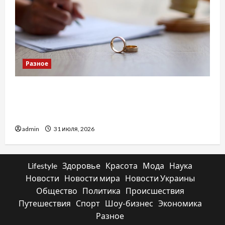
Разное
Два пути к одному результату: чем
отличаются способы расторжения брака и
какой выбрать
admin
31 июля, 2026
Lifestyle
Здоровье
Красота
Мода
Наука
Новости
Новости мира
Новости Украины
Общество
Политика
Происшествия
Путешествия
Спорт
Шоу-бизнес
Экономика
Разное