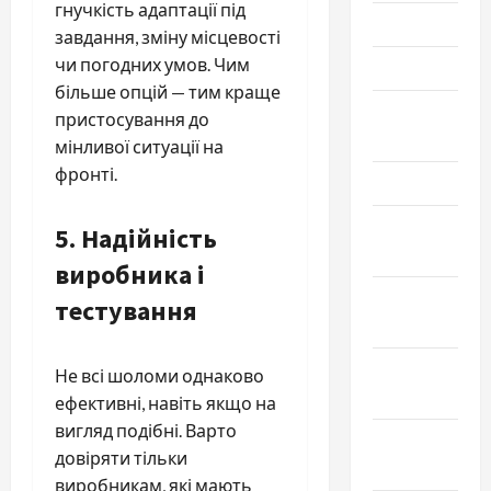
гнучкість адаптації під
Июнь 2023
завдання, зміну місцевості
чи погодних умов. Чим
Май 2023
більше опцій — тим краще
Апрель
пристосування до
2023
мінливої ситуації на
фронті.
Март 2023
Февраль
5. Надійність
2023
виробника і
Январь
тестування
2023
Декабрь
Не всі шоломи однаково
2022
ефективні, навіть якщо на
вигляд подібні. Варто
Ноябрь
довіряти тільки
2022
виробникам, які мають