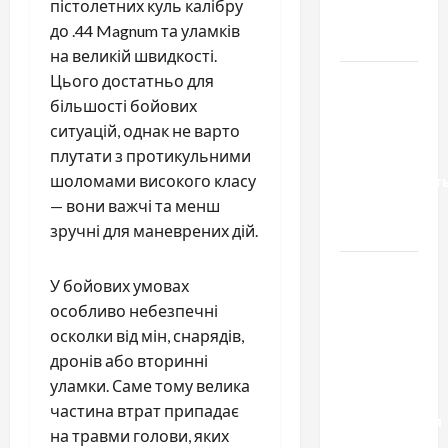
пістолетних куль калібру
до
до .44 Magnum та уламків
тракторів
на великій швидкості.
Украинский
Цього достатньо для
нотариус
більшості бойових
во
ситуацій, однак не варто
Вроцлаве:
плутати з протикульними
доверенност
шоломами високого класу
для
— вони важчі та менш
Украины
зручні для маневрених дій.
Два пути
У бойових умовах
к одному
особливо небезпечні
результату:
осколки від мін, снарядів,
чем
дронів або вторинні
отличаются
уламки. Саме тому велика
способы
частина втрат припадає
расторжения
на травми голови, яких
брака и