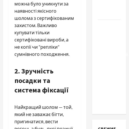
можна було уникнути за
какой
наявності якісного
выбрать
шолома з сертифікованим
Тягові
захистом. Важливо
літій-
купувати тільки
залізо-
сертифіковані вироби, а
фосфатні
не копії чи “репліки”
акумуляторні
сумнівного походження.
батареї зі
SMART
2. Зручність
BMS
посадки та
INVERTER
система фіксації
для
інверторів
DEYE
Найкращий шолом — той,
який не заважає бігти,
пригинатися, вести
СВЕЖИЕ
вогонь з будь-якої позиції.