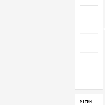
Украины
Общество
Политика
Происшестви
Путешествия
Разное
Спорт
Шоу-
бизнес
Экономика
МЕТКИ