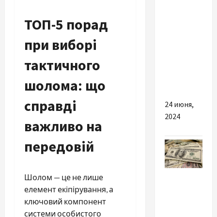
Как
ТОП-5 порад
выбрать
правильный
при виборі
крем для
жирной
тактичного
кожи
шолома: що
лица
справді
24 июня,
2024
важливо на
передовій
Разное
Шолом — це не лише
елемент екіпірування, а
Як
ключовий компонент
самостійно
системи особистого