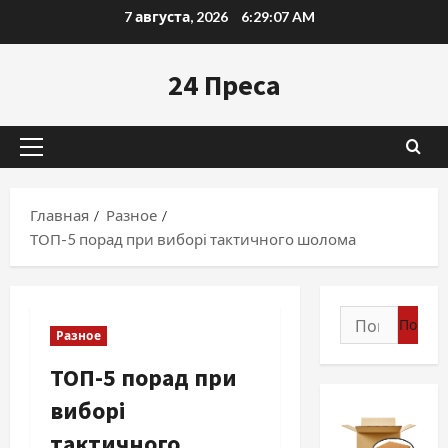
Перейти
7 августа, 2026
6:29:08 AM
к
содержимому
24 Преса
Основное
меню
Главная
Разное
ТОП-5 порад при виборі тактичного шолома
Найти:
Разное
ТОП-5 порад при
виборі
тактичного