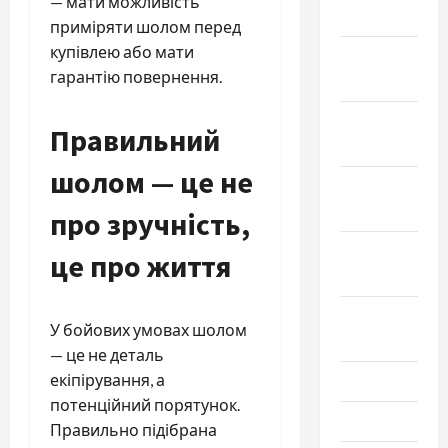
— мати можливість
2022
приміряти шолом перед
купівлею або мати
Декабрь
гарантію повернення.
2021
Ноябрь
Правильний
2021
шолом — це не
Октябрь
2021
про зручність,
Сентябрь
це про життя
2021
Август
У бойових умовах шолом
2021
— це не деталь
екіпірування, а
Июль 2021
потенційний порятунок.
Июнь 2021
Правильно підібрана