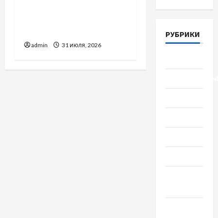
Вроцлаве:
доверенность для
Украины
РУБРИКИ
admin
31 июля, 2026
Lifestyle
Uncategorize
Здоровье
Красота
Мода
Наука
Новости
мира
Новости