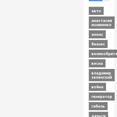
авто
анастасия
юхименко
анонс
бизнес
великобрит
весна
владимир
зеленский
война
генератор
гибель
деньги