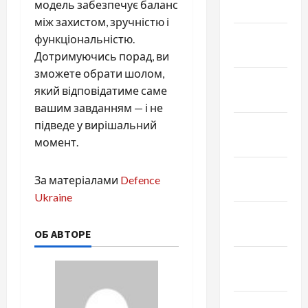
модель забезпечує баланс
Май 2021
між захистом, зручністю і
Апрель
функціональністю.
2021
Дотримуючись порад, ви
зможете обрати шолом,
Февраль
який відповідатиме саме
2021
вашим завданням — і не
підведе у вирішальний
Январь
момент.
2021
Декабрь
За матеріалами
Defence
2020
Ukraine
Ноябрь
2020
ОБ АВТОРЕ
Октябрь
2020
Сентябрь