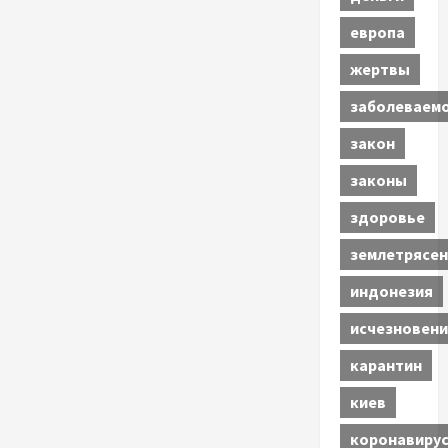
европа
жертвы
заболеваем
закон
законы
здоровье
землетрясен
индонезия
исчезновени
карантин
киев
коронавиру